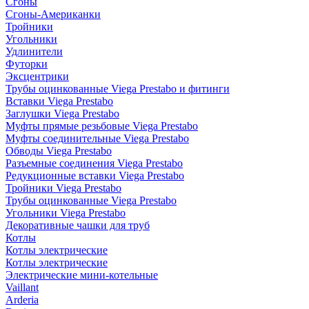
Сгоны
Сгоны-Американки
Тройники
Угольники
Удлинители
Футорки
Эксцентрики
Трубы оцинкованные Viega Prestabo и фитинги
Вставки Viega Prestabo
Заглушки Viega Prestabo
Муфты прямые резьбовые Viega Prestabo
Муфты соединительные Viega Prestabo
Обводы Viega Prestabo
Разъемные соединения Viega Prestabo
Редукционные вставки Viega Prestabo
Тройники Viega Prestabo
Трубы оцинкованные Viega Prestabo
Угольники Viega Prestabo
Декоративные чашки для труб
Котлы
Котлы электрические
Котлы электрические
Электрические мини-котельные
Vaillant
Arderia