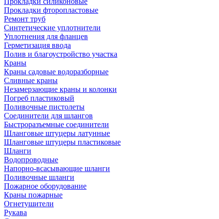
Прокладки силиконовые
Прокладки фторопластовые
Ремонт труб
Синтетические уплотнители
Уплотнения для фланцев
Герметизация ввода
Полив и благоустройство участка
Краны
Краны садовые водоразборные
Сливные краны
Незамерзающие краны и колонки
Погреб пластиковый
Поливочные пистолеты
Соединители для шлангов
Быстроразъемные соединители
Шланговые штуцеры латунные
Шланговые штуцеры пластиковые
Шланги
Водопроводные
Напорно-всасывающие шланги
Поливочные шланги
Пожарное оборудование
Краны пожарные
Огнетушители
Рукава