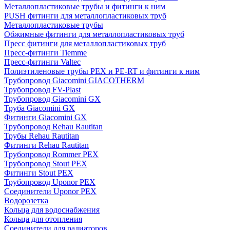
Металлопластиковые трубы и фитинги к ним
PUSH фитинги для металлопластиковых труб
Металлопластиковые трубы
Обжимные фитинги для металлопластиковых труб
Пресс фитинги для металлопластиковых труб
Пресс-фитинги Tiemme
Пресс-фитинги Valtec
Полиэтиленовые трубы PEX и PE-RT и фитинги к ним
Трубопровод Giacomini GIACOTHERM
Трубопровод FV-Plast
Трубопровод Giacomini GX
Труба Giacomini GX
Фитинги Giacomini GX
Трубопровод Rehau Rautitan
Трубы Rehau Rautitan
Фитинги Rehau Rautitan
Трубопровод Rommer PEX
Трубопровод Stout PEX
Фитинги Stout PEX
Трубопровод Uponor PEX
Соединители Uponor PEX
Водорозетка
Кольца для водоснабжения
Кольца для отопления
Соединители для радиаторов