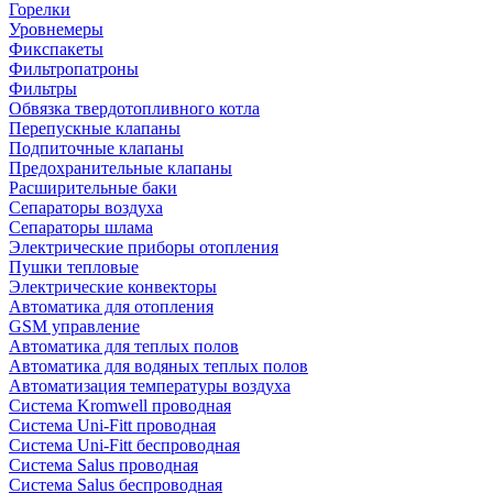
Горелки
Уровнемеры
Фикспакеты
Фильтропатроны
Фильтры
Обвязка твердотопливного котла
Перепускные клапаны
Подпиточные клапаны
Предохранительные клапаны
Расширительные баки
Сепараторы воздуха
Сепараторы шлама
Электрические приборы отопления
Пушки тепловые
Электрические конвекторы
Автоматика для отопления
GSM управление
Автоматика для теплых полов
Автоматика для водяных теплых полов
Автоматизация температуры воздуха
Система Kromwell проводная
Система Uni-Fitt проводная
Система Uni-Fitt беспроводная
Система Salus проводная
Система Salus беспроводная