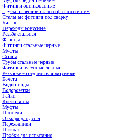
Муфты соединительные
Фитинги оцинкованные
Трубы из черной стали и фитинги к ним
Стальные фитинги под сварку
Калачи
Переходы конусные
Резьба стальная
Фланцы
Фитинги стальные черные
Муфты
Сгоны
Трубы стальные черные
Фитинги чугунные черные
Резьбовые соединители латунные
Бочата
Водоотводы
Водорозетки
Гайки
Крестовины
Муфты
Ниппели
Отводы для душа
Переходники
Пробки
Пробки для испытания