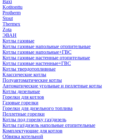
Baxi
Kotitonttu
Protherm
Stout
Thermex
Zota
ЭВАН
Котлы газовые
Котлы газовые напольные отопительные
Котлы газовые напольные+ГВС
Котлы газовые настенные отопительные
Котлы газовые настенные+ГВС
Котлы твердотопливные
Классические котлы
Полуавтоматические котлы
Автоматические угольные и пеллетные котлы
Котлы дизельные
Горелки для котлов
Газовые горелки
Горелки для дизельного топлива
Пеллетные горелки
Котлы под горелку газ/дизель
Котлы газ\дизель напольные отопительные
Комплектующие для котлов
Обвязка котельной