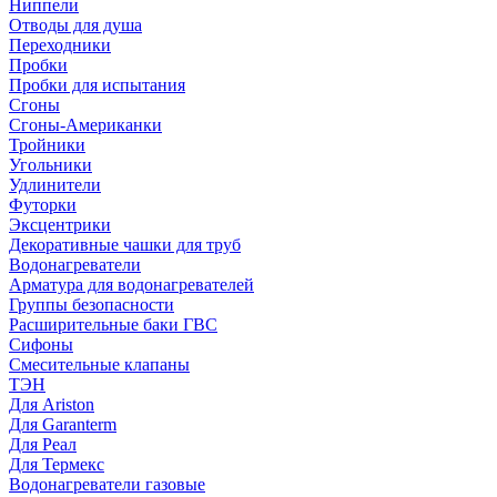
Ниппели
Отводы для душа
Переходники
Пробки
Пробки для испытания
Сгоны
Сгоны-Американки
Тройники
Угольники
Удлинители
Футорки
Эксцентрики
Декоративные чашки для труб
Водонагреватели
Арматура для водонагревателей
Группы безопасности
Расширительные баки ГВС
Сифоны
Смесительные клапаны
ТЭН
Для Ariston
Для Garanterm
Для Реал
Для Термекс
Водонагреватели газовые