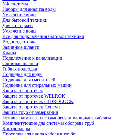
УФ системы
Наборы для анализа воды
Умягчение воды
Для бытовой техники
Для коттеджей
Умягчение воды
Все для подключения бытовой техники
Водоподготовка
Заливные шланги
Краны
Подключение к канализации
Сливные шланги
Гибкая подводка
Подводка для воды
Подводка для смесителей
Подводка для стиральных машин
Защита от протечек
Защита от протечек WELROK
Защита от протечек GIDROLOCK
Защита от протечек Нептун
Защита труб от замерзания
Готовые комплекты с саморегулирующимся кабелем
Комплектующие для системы обогрева труб
Контроллеры
Проходки для ввода кабеля в трубу