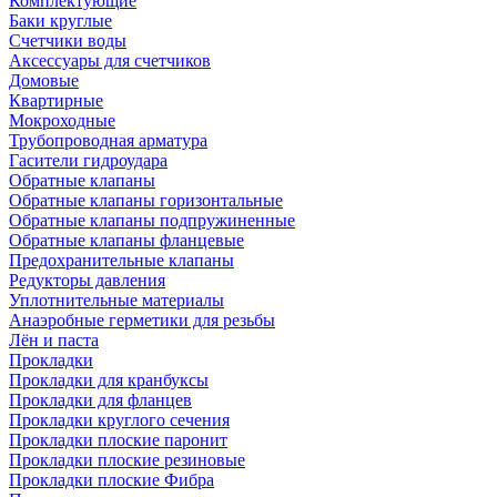
Комплектующие
Баки круглые
Счетчики воды
Аксессуары для счетчиков
Домовые
Квартирные
Мокроходные
Трубопроводная арматура
Гасители гидроудара
Обратные клапаны
Обратные клапаны горизонтальные
Обратные клапаны подпружиненные
Обратные клапаны фланцевые
Предохранительные клапаны
Редукторы давления
Уплотнительные материалы
Анаэробные герметики для резьбы
Лён и паста
Прокладки
Прокладки для кранбуксы
Прокладки для фланцев
Прокладки круглого сечения
Прокладки плоские паронит
Прокладки плоские резиновые
Прокладки плоские Фибра