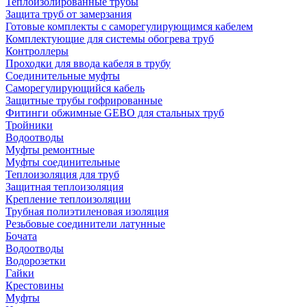
Теплоизолированные трубы
Защита труб от замерзания
Готовые комплекты с саморегулирующимся кабелем
Комплектующие для системы обогрева труб
Контроллеры
Проходки для ввода кабеля в трубу
Соединительные муфты
Саморегулирующийся кабель
Защитные трубы гофрированные
Фитинги обжимные GEBO для стальных труб
Тройники
Водоотводы
Муфты ремонтные
Муфты соединительные
Теплоизоляция для труб
Защитная теплоизоляция
Крепление теплоизоляции
Трубная полиэтиленовая изоляция
Резьбовые соединители латунные
Бочата
Водоотводы
Водорозетки
Гайки
Крестовины
Муфты