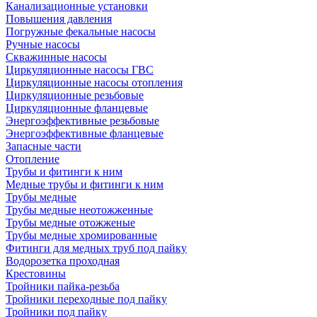
Канализационные установки
Повышения давления
Погружные фекальные насосы
Ручные насосы
Скважинные насосы
Циркуляционные насосы ГВС
Циркуляционные насосы отопления
Циркуляционные резьбовые
Циркуляционные фланцевые
Энергоэффективные резьбовые
Энергоэффективные фланцевые
Запасные части
Отопление
Трубы и фитинги к ним
Медные трубы и фитинги к ним
Трубы медные
Трубы медные неотожженные
Трубы медные отожженые
Трубы медные хромированные
Фитинги для медных труб под пайку
Водорозетка проходная
Крестовины
Тройники пайка-резьба
Тройники переходные под пайку
Тройники под пайку