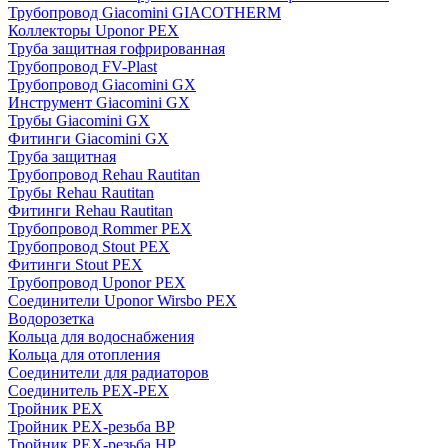
Трубопровод Giacomini GIACOTHERM
Коллекторы Uponor PEX
Труба защитная гофрированная
Трубопровод FV-Plast
Трубопровод Giacomini GX
Инструмент Giacomini GX
Трубы Giacomini GX
Фитинги Giacomini GX
Труба защитная
Трубопровод Rehau Rautitan
Трубы Rehau Rautitan
Фитинги Rehau Rautitan
Трубопровод Rommer PEX
Трубопровод Stout PEX
Фитинги Stout PEX
Трубопровод Uponor PEX
Соединители Uponor Wirsbo PEX
Водорозетка
Кольца для водоснабжения
Кольца для отопления
Соединители для радиаторов
Соединитель PEX-PEX
Тройник PEX
Тройник PEX-резьба ВР
Тройник PEX-резьба НР