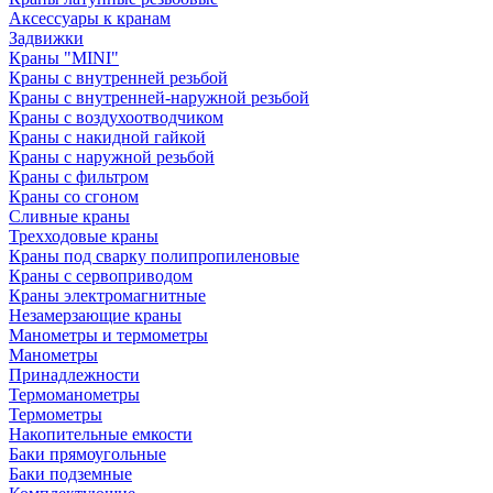
Аксессуары к кранам
Задвижки
Краны "MINI"
Краны с внутренней резьбой
Краны с внутренней-наружной резьбой
Краны с воздухоотводчиком
Краны с накидной гайкой
Краны с наружной резьбой
Краны с фильтром
Краны со сгоном
Сливные краны
Трехходовые краны
Краны под сварку полипропиленовые
Краны с сервоприводом
Краны электромагнитные
Незамерзающие краны
Манометры и термометры
Манометры
Принадлежности
Термоманометры
Термометры
Накопительные емкости
Баки прямоугольные
Баки подземные