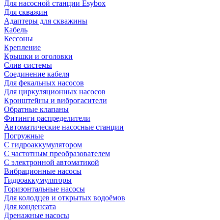
Для насосной станции Esybox
Для скважин
Адаптеры для скважины
Кабель
Кессоны
Крепление
Крышки и оголовки
Слив системы
Соединение кабеля
Для фекальных насосов
Для циркуляционных насосов
Кронштейны и виброгасители
Обратные клапаны
Фитинги распределители
Автоматические насосные станции
Погружные
С гидроаккумулятором
С частотным преобразователем
С электронной автоматикой
Вибрационные насосы
Гидроаккумуляторы
Горизонтальные насосы
Для колодцев и открытых водоёмов
Для конденсата
Дренажные насосы