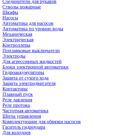
Соединители для рукавов
Стволы пожарные
Шкафы
Насосы
Автоматика для насосов
Автоматика по уровню воды
Механическая
Электрическая
Контроллеры
Поплавковые выключатели
Электроды
Для агрессивных жидкостей
Блоки электронной автоматики
Гидроаккумуляторы
Защита от сухого хода
Защита электродвигателя
Контакторы
Плавный пуск
Реле давления
Реле протока
Частотная автоматика
Щиты управления
Комплектующие для обвязки насосов
Гаситель гидроудара
Для колодцев