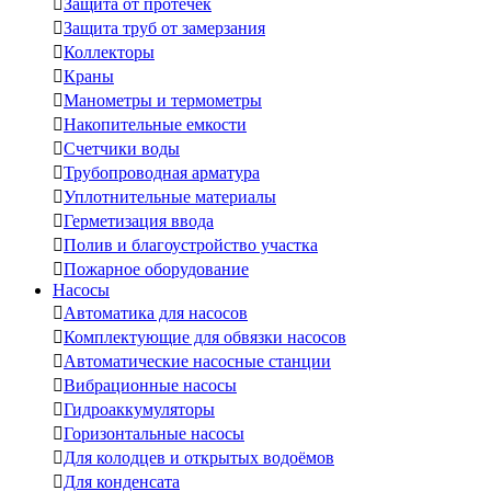

Защита от протечек

Защита труб от замерзания

Коллекторы

Краны

Манометры и термометры

Накопительные емкости

Счетчики воды

Трубопроводная арматура

Уплотнительные материалы

Герметизация ввода

Полив и благоустройство участка

Пожарное оборудование
Насосы

Автоматика для насосов

Комплектующие для обвязки насосов

Автоматические насосные станции

Вибрационные насосы

Гидроаккумуляторы

Горизонтальные насосы

Для колодцев и открытых водоёмов

Для конденсата