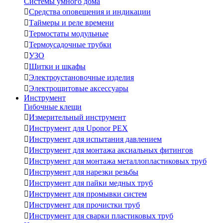
Системы умного дома

Средства оповещения и индикации

Таймеры и реле времени

Термостаты модульные

Термоусадочные трубки

УЗО

Щитки и шкафы

Электроустановочные изделия

Электрощитовые аксессуары
Инструмент
Гибочные клещи

Измерительный инструмент

Инструмент для Uponor PEX

Инструмент для испытания давлением

Инструмент для монтажа аксиальных фитингов

Инструмент для монтажа металлопластиковых труб

Инструмент для нарезки резьбы

Инструмент для пайки медных труб

Инструмент для промывки систем

Инструмент для прочистки труб

Инструмент для сварки пластиковых труб