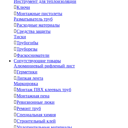
Инструмент для теплоизоляции

Ключи

Монтажные пистолеты
Разматыватель труб

Расходные материалы

Средства защиты
Тиски

Трубогибы

Труборезы

Фаскосниматели
Сопутствующие товары
Алюминиевый рифленый лист

Герметики

Липкая лента
Маркировка

Монтаж ПВХ клеевых труб

Монтажная пена

Ревизионные люки

Ремонт труб

Специальная химия

Строительный клей

Уплотнительные материалы