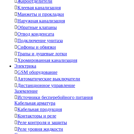

Жироотделители

Клеевая канализация

Манжеты и прокладки

Наружная канализация

Обратные клапаны

Отвод конденсата

Подключение унитаза

Сифоны и обвязки

Трапы и душевые лотки

Хромированная канализация
Электрика

GSM оборудование

Автоматические выключатели

Дистанционное управление
Заземление

Источники бесперебойного питания
Кабельная арматура

Кабельная продукция

Контакторы и реле

Реле контроля и защиты

Реле уровня жидкости