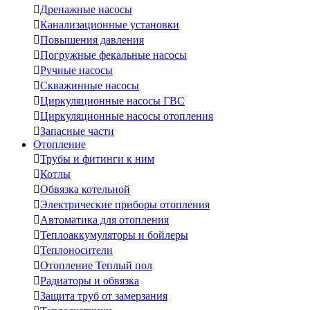

Дренажные насосы

Канализационные установки

Повышения давления

Погружные фекальные насосы

Ручные насосы

Скважинные насосы

Циркуляционные насосы ГВС

Циркуляционные насосы отопления

Запасные части
Отопление

Трубы и фитинги к ним

Котлы

Обвязка котельной

Электрические приборы отопления

Автоматика для отопления

Теплоаккумуляторы и бойлеры

Теплоносители

Отопление Теплый пол

Радиаторы и обвязка

Защита труб от замерзания