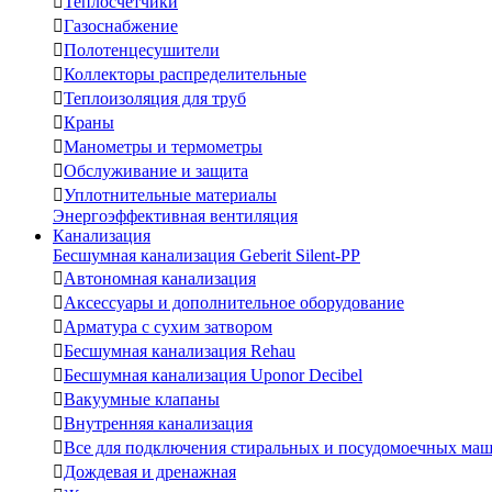

Теплосчетчики

Газоснабжение

Полотенцесушители

Коллекторы распределительные

Теплоизоляция для труб

Краны

Манометры и термометры

Обслуживание и защита

Уплотнительные материалы
Энергоэффективная вентиляция
Канализация
Бесшумная канализация Geberit Silent-PP

Автономная канализация

Аксессуары и дополнительное оборудование

Арматура с сухим затвором

Бесшумная канализация Rehau

Бесшумная канализация Uponor Decibel

Вакуумные клапаны

Внутренняя канализация

Все для подключения стиральных и посудомоечных ма

Дождевая и дренажная