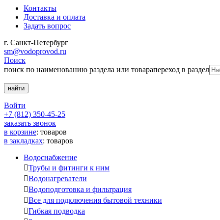
Контакты
Доставка и оплата
Задать вопрос
г. Санкт-Петербург
sm@vodoprovod.ru
Поиск
поиск по наименованию раздела или товара
переход в раздел
Войти
+7 (812) 350-45-25
заказать звонок
в корзине
:
товаров
в закладках
:
товаров
Водоснабжение

Трубы и фитинги к ним

Водонагреватели

Водоподготовка и фильтрация

Все для подключения бытовой техники

Гибкая подводка