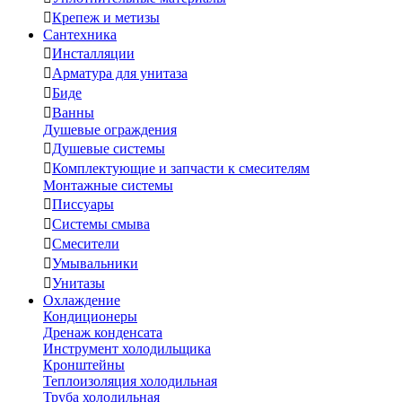

Крепеж и метизы
Сантехника

Инсталляции

Арматура для унитаза

Биде

Ванны
Душевые ограждения

Душевые системы

Комплектующие и запчасти к смесителям
Монтажные системы

Писсуары

Системы смыва

Смесители

Умывальники

Унитазы
Охлаждение
Кондиционеры
Дренаж конденсата
Инструмент холодильщика
Кронштейны
Теплоизоляция холодильная
Труба холодильная