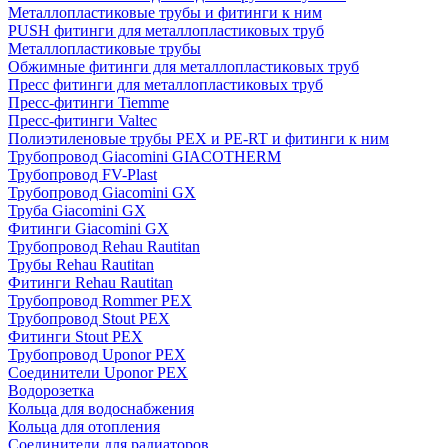
Металлопластиковые трубы и фитинги к ним
PUSH фитинги для металлопластиковых труб
Металлопластиковые трубы
Обжимные фитинги для металлопластиковых труб
Пресс фитинги для металлопластиковых труб
Пресс-фитинги Tiemme
Пресс-фитинги Valtec
Полиэтиленовые трубы PEX и PE-RT и фитинги к ним
Трубопровод Giacomini GIACOTHERM
Трубопровод FV-Plast
Трубопровод Giacomini GX
Труба Giacomini GX
Фитинги Giacomini GX
Трубопровод Rehau Rautitan
Трубы Rehau Rautitan
Фитинги Rehau Rautitan
Трубопровод Rommer PEX
Трубопровод Stout PEX
Фитинги Stout PEX
Трубопровод Uponor PEX
Соединители Uponor PEX
Водорозетка
Кольца для водоснабжения
Кольца для отопления
Соединители для радиаторов