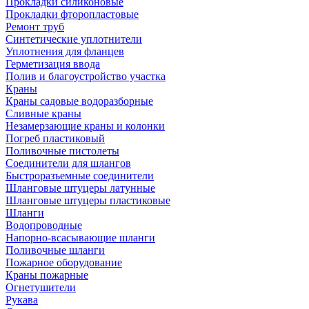
Прокладки силиконовые
Прокладки фторопластовые
Ремонт труб
Синтетические уплотнители
Уплотнения для фланцев
Герметизация ввода
Полив и благоустройство участка
Краны
Краны садовые водоразборные
Сливные краны
Незамерзающие краны и колонки
Погреб пластиковый
Поливочные пистолеты
Соединители для шлангов
Быстроразъемные соединители
Шланговые штуцеры латунные
Шланговые штуцеры пластиковые
Шланги
Водопроводные
Напорно-всасывающие шланги
Поливочные шланги
Пожарное оборудование
Краны пожарные
Огнетушители
Рукава