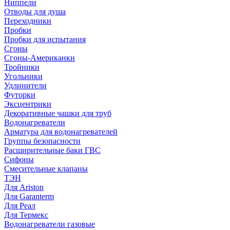
Ниппели
Отводы для душа
Переходники
Пробки
Пробки для испытания
Сгоны
Сгоны-Американки
Тройники
Угольники
Удлинители
Футорки
Эксцентрики
Декоративные чашки для труб
Водонагреватели
Арматура для водонагревателей
Группы безопасности
Расширительные баки ГВС
Сифоны
Смесительные клапаны
ТЭН
Для Ariston
Для Garanterm
Для Реал
Для Термекс
Водонагреватели газовые