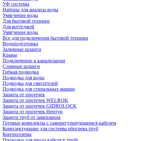
УФ системы
Наборы для анализа воды
Умягчение воды
Для бытовой техники
Для коттеджей
Умягчение воды
Все для подключения бытовой техники
Водоподготовка
Заливные шланги
Краны
Подключение к канализации
Сливные шланги
Гибкая подводка
Подводка для воды
Подводка для смесителей
Подводка для стиральных машин
Защита от протечек
Защита от протечек WELROK
Защита от протечек GIDROLOCK
Защита от протечек Нептун
Защита труб от замерзания
Готовые комплекты с саморегулирующимся кабелем
Комплектующие для системы обогрева труб
Контроллеры
Проходки для ввода кабеля в трубу