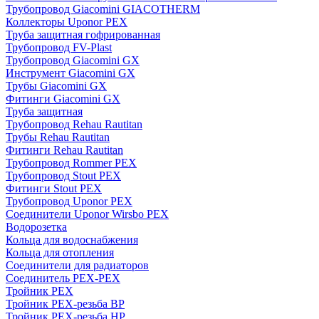
Трубопровод Giacomini GIACOTHERM
Коллекторы Uponor PEX
Труба защитная гофрированная
Трубопровод FV-Plast
Трубопровод Giacomini GX
Инструмент Giacomini GX
Трубы Giacomini GX
Фитинги Giacomini GX
Труба защитная
Трубопровод Rehau Rautitan
Трубы Rehau Rautitan
Фитинги Rehau Rautitan
Трубопровод Rommer PEX
Трубопровод Stout PEX
Фитинги Stout PEX
Трубопровод Uponor PEX
Соединители Uponor Wirsbo PEX
Водорозетка
Кольца для водоснабжения
Кольца для отопления
Соединители для радиаторов
Соединитель PEX-PEX
Тройник PEX
Тройник PEX-резьба ВР
Тройник PEX-резьба НР