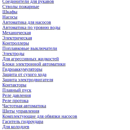
Соединители для рукавов
Стволы пожарные
Шкафы
Насосы
Автоматика для насосов
Автоматика по уровню воды
Механическая
Электрическая
Контроллеры
Поплавковые выключатели
Электроды
Для агрессивных жидкостей
Блоки электронной автоматики
Гидроаккумуляторы
Защита от сухого хода
Защита электродвигателя
Контакторы
Плавный пуск
Реле давления
Реле протока
Частотная автоматика
Щиты управления
Комплектующие для обвязки насосов
Гаситель гидроудара
Для колодцев