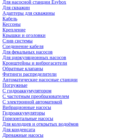
Для насосной станции Esybox
Для скважин
Адаптеры для скважины
Кабель
Кессоны
Крепление
Крышки и оголовки
Слив системы
Соединение кабеля
Для фекальных насосов
Для циркуляционных насосов
Кронштейны и виброгасители
Обратные клапаны
Фитинги распределители
Автоматические насосные станции
Погружные
С гидроаккумулятором
С частотным преобразователем
С электронной автоматикой
Вибрационные насосы
Гидроаккумуляторы
Горизонтальные насосы
Для колодцев и открытых водоёмов
Для конденсата
Дренажные насосы