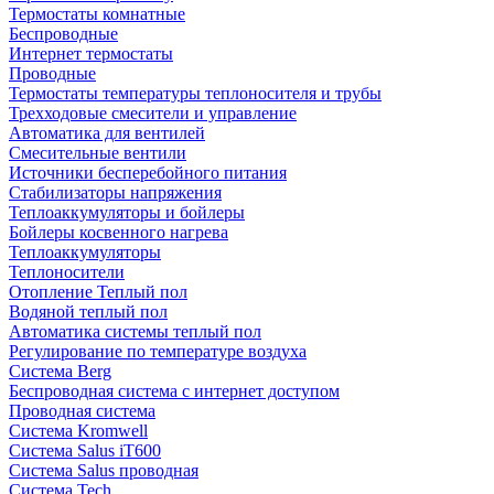
Термостаты комнатные
Беспроводные
Интернет термостаты
Проводные
Термостаты температуры теплоносителя и трубы
Трехходовые смесители и управление
Автоматика для вентилей
Смесительные вентили
Источники бесперебойного питания
Стабилизаторы напряжения
Теплоаккумуляторы и бойлеры
Бойлеры косвенного нагрева
Теплоаккумуляторы
Теплоносители
Отопление Теплый пол
Водяной теплый пол
Автоматика системы теплый пол
Регулирование по температуре воздуха
Система Berg
Беспроводная система с интернет доступом
Проводная система
Система Kromwell
Система Salus iT600
Система Salus проводная
Система Tech