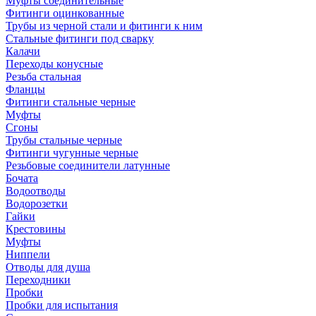
Муфты соединительные
Фитинги оцинкованные
Трубы из черной стали и фитинги к ним
Стальные фитинги под сварку
Калачи
Переходы конусные
Резьба стальная
Фланцы
Фитинги стальные черные
Муфты
Сгоны
Трубы стальные черные
Фитинги чугунные черные
Резьбовые соединители латунные
Бочата
Водоотводы
Водорозетки
Гайки
Крестовины
Муфты
Ниппели
Отводы для душа
Переходники
Пробки
Пробки для испытания