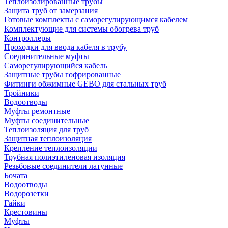
Теплоизолированные трубы
Защита труб от замерзания
Готовые комплекты с саморегулирующимся кабелем
Комплектующие для системы обогрева труб
Контроллеры
Проходки для ввода кабеля в трубу
Соединительные муфты
Саморегулирующийся кабель
Защитные трубы гофрированные
Фитинги обжимные GEBO для стальных труб
Тройники
Водоотводы
Муфты ремонтные
Муфты соединительные
Теплоизоляция для труб
Защитная теплоизоляция
Крепление теплоизоляции
Трубная полиэтиленовая изоляция
Резьбовые соединители латунные
Бочата
Водоотводы
Водорозетки
Гайки
Крестовины
Муфты