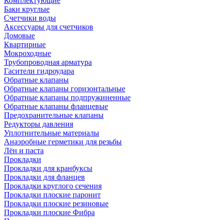
Комплектующие
Баки круглые
Счетчики воды
Аксессуары для счетчиков
Домовые
Квартирные
Мокроходные
Трубопроводная арматура
Гасители гидроудара
Обратные клапаны
Обратные клапаны горизонтальные
Обратные клапаны подпружиненные
Обратные клапаны фланцевые
Предохранительные клапаны
Редукторы давления
Уплотнительные материалы
Анаэробные герметики для резьбы
Лён и паста
Прокладки
Прокладки для кранбуксы
Прокладки для фланцев
Прокладки круглого сечения
Прокладки плоские паронит
Прокладки плоские резиновые
Прокладки плоские Фибра