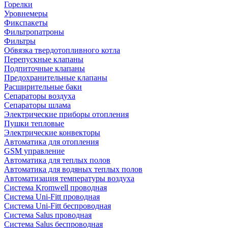
Горелки
Уровнемеры
Фикспакеты
Фильтропатроны
Фильтры
Обвязка твердотопливного котла
Перепускные клапаны
Подпиточные клапаны
Предохранительные клапаны
Расширительные баки
Сепараторы воздуха
Сепараторы шлама
Электрические приборы отопления
Пушки тепловые
Электрические конвекторы
Автоматика для отопления
GSM управление
Автоматика для теплых полов
Автоматика для водяных теплых полов
Автоматизация температуры воздуха
Система Kromwell проводная
Система Uni-Fitt проводная
Система Uni-Fitt беспроводная
Система Salus проводная
Система Salus беспроводная