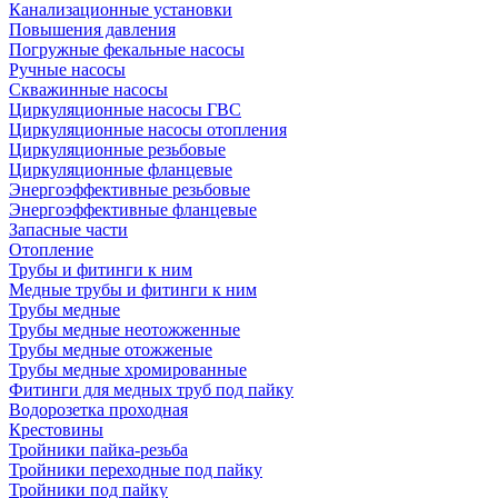
Канализационные установки
Повышения давления
Погружные фекальные насосы
Ручные насосы
Скважинные насосы
Циркуляционные насосы ГВС
Циркуляционные насосы отопления
Циркуляционные резьбовые
Циркуляционные фланцевые
Энергоэффективные резьбовые
Энергоэффективные фланцевые
Запасные части
Отопление
Трубы и фитинги к ним
Медные трубы и фитинги к ним
Трубы медные
Трубы медные неотожженные
Трубы медные отожженые
Трубы медные хромированные
Фитинги для медных труб под пайку
Водорозетка проходная
Крестовины
Тройники пайка-резьба
Тройники переходные под пайку
Тройники под пайку