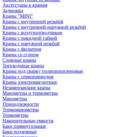
Аксессуары к кранам
Задвижки
Краны "MINI"
Краны с внутренней резьбой
Краны с внутренней-наружной резьбой
Краны с воздухоотводчиком
Краны с накидной гайкой
Краны с наружной резьбой
Краны с фильтром
Краны со сгоном
Сливные краны
Трехходовые краны
Краны под сварку полипропиленовые
Краны с сервоприводом
Краны электромагнитные
Незамерзающие краны
Манометры и термометры
Манометры
Принадлежности
Термоманометры
Термометры
Накопительные емкости
Баки прямоугольные
Баки подземные