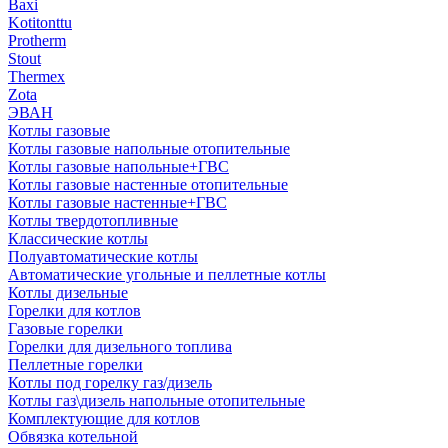
Baxi
Kotitonttu
Protherm
Stout
Thermex
Zota
ЭВАН
Котлы газовые
Котлы газовые напольные отопительные
Котлы газовые напольные+ГВС
Котлы газовые настенные отопительные
Котлы газовые настенные+ГВС
Котлы твердотопливные
Классические котлы
Полуавтоматические котлы
Автоматические угольные и пеллетные котлы
Котлы дизельные
Горелки для котлов
Газовые горелки
Горелки для дизельного топлива
Пеллетные горелки
Котлы под горелку газ/дизель
Котлы газ\дизель напольные отопительные
Комплектующие для котлов
Обвязка котельной