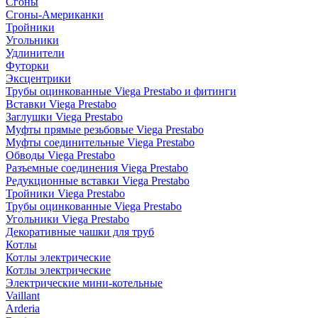
Сгоны
Сгоны-Американки
Тройники
Угольники
Удлинители
Футорки
Эксцентрики
Трубы оцинкованные Viega Prestabo и фитинги
Вставки Viega Prestabo
Заглушки Viega Prestabo
Муфты прямые резьбовые Viega Prestabo
Муфты соединительные Viega Prestabo
Обводы Viega Prestabo
Разъемные соединения Viega Prestabo
Редукционные вставки Viega Prestabo
Тройники Viega Prestabo
Трубы оцинкованные Viega Prestabo
Угольники Viega Prestabo
Декоративные чашки для труб
Котлы
Котлы электрические
Котлы электрические
Электрические мини-котельные
Vaillant
Arderia