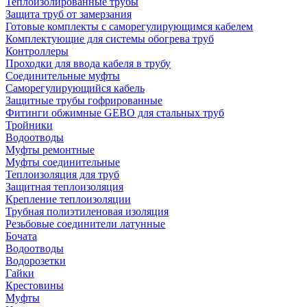
Теплоизолированные трубы
Защита труб от замерзания
Готовые комплекты с саморегулирующимся кабелем
Комплектующие для системы обогрева труб
Контроллеры
Проходки для ввода кабеля в трубу
Соединительные муфты
Саморегулирующийся кабель
Защитные трубы гофрированные
Фитинги обжимные GEBO для стальных труб
Тройники
Водоотводы
Муфты ремонтные
Муфты соединительные
Теплоизоляция для труб
Защитная теплоизоляция
Крепление теплоизоляции
Трубная полиэтиленовая изоляция
Резьбовые соединители латунные
Бочата
Водоотводы
Водорозетки
Гайки
Крестовины
Муфты