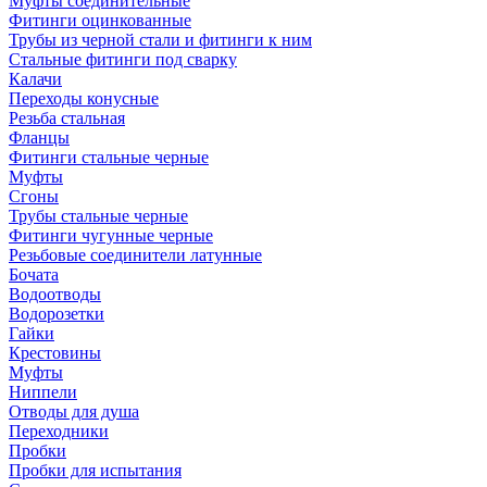
Муфты соединительные
Фитинги оцинкованные
Трубы из черной стали и фитинги к ним
Стальные фитинги под сварку
Калачи
Переходы конусные
Резьба стальная
Фланцы
Фитинги стальные черные
Муфты
Сгоны
Трубы стальные черные
Фитинги чугунные черные
Резьбовые соединители латунные
Бочата
Водоотводы
Водорозетки
Гайки
Крестовины
Муфты
Ниппели
Отводы для душа
Переходники
Пробки
Пробки для испытания