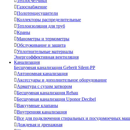

Теплосчетчики

Газоснабжение

Полотенцесушители

Коллекторы распределительные

Теплоизоляция для труб

Краны

Манометры и термометры

Обслуживание и защита

Уплотнительные материалы
Энергоэффективная вентиляция
Канализация
Бесшумная канализация Geberit Silent-PP

Автономная канализация

Аксессуары и дополнительное оборудование

Арматура с сухим затвором

Бесшумная канализация Rehau

Бесшумная канализация Uponor Decibel

Вакуумные клапаны

Внутренняя канализация

Все для подключения стиральных и посудомоечных ма

Дождевая и дренажная