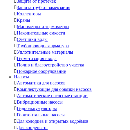

Защита от протечек

Защита труб от замерзания

Коллекторы

Краны

Манометры и термометры

Накопительные емкости

Счетчики воды

Трубопроводная арматура

Уплотнительные материалы

Герметизация ввода

Полив и благоустройство участка

Пожарное оборудование
Насосы

Автоматика для насосов

Комплектующие для обвязки насосов

Автоматические насосные станции

Вибрационные насосы

Гидроаккумуляторы

Горизонтальные насосы

Для колодцев и открытых водоёмов

Для конденсата