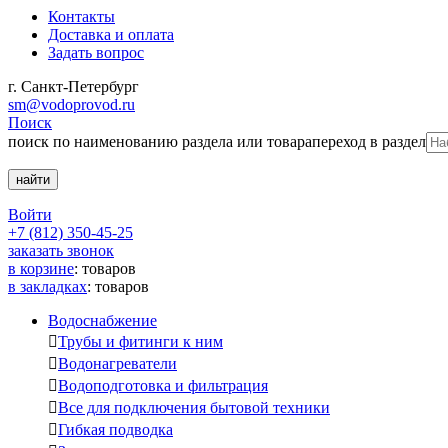
Контакты
Доставка и оплата
Задать вопрос
г. Санкт-Петербург
sm@vodoprovod.ru
Поиск
поиск по наименованию раздела или товара
переход в раздел
Войти
+7 (812) 350-45-25
заказать звонок
в корзине
:
товаров
в закладках
:
товаров
Водоснабжение

Трубы и фитинги к ним

Водонагреватели

Водоподготовка и фильтрация

Все для подключения бытовой техники

Гибкая подводка