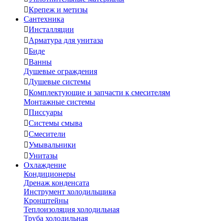

Крепеж и метизы
Сантехника

Инсталляции

Арматура для унитаза

Биде

Ванны
Душевые ограждения

Душевые системы

Комплектующие и запчасти к смесителям
Монтажные системы

Писсуары

Системы смыва

Смесители

Умывальники

Унитазы
Охлаждение
Кондиционеры
Дренаж конденсата
Инструмент холодильщика
Кронштейны
Теплоизоляция холодильная
Труба холодильная