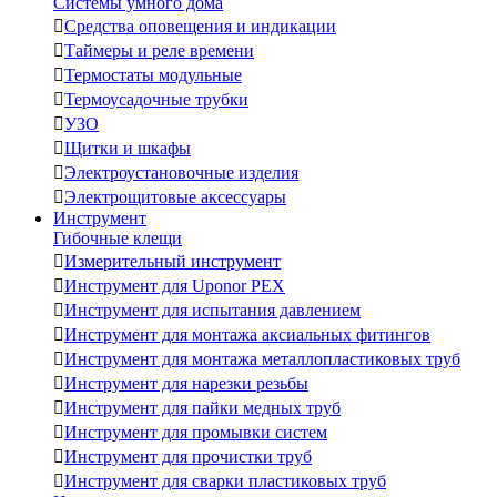
Системы умного дома

Средства оповещения и индикации

Таймеры и реле времени

Термостаты модульные

Термоусадочные трубки

УЗО

Щитки и шкафы

Электроустановочные изделия

Электрощитовые аксессуары
Инструмент
Гибочные клещи

Измерительный инструмент

Инструмент для Uponor PEX

Инструмент для испытания давлением

Инструмент для монтажа аксиальных фитингов

Инструмент для монтажа металлопластиковых труб

Инструмент для нарезки резьбы

Инструмент для пайки медных труб

Инструмент для промывки систем

Инструмент для прочистки труб

Инструмент для сварки пластиковых труб