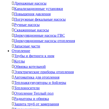

Дренажные насосы

Канализационные установки

Повышения давления

Погружные фекальные насосы

Ручные насосы

Скважинные насосы

Циркуляционные насосы ГВС

Циркуляционные насосы отопления

Запасные части
Отопление

Трубы и фитинги к ним

Котлы

Обвязка котельной

Электрические приборы отопления

Автоматика для отопления

Теплоаккумуляторы и бойлеры

Теплоносители

Отопление Теплый пол

Радиаторы и обвязка

Защита труб от замерзания