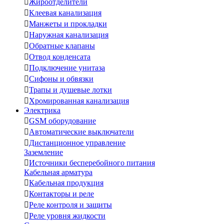

Жироотделители

Клеевая канализация

Манжеты и прокладки

Наружная канализация

Обратные клапаны

Отвод конденсата

Подключение унитаза

Сифоны и обвязки

Трапы и душевые лотки

Хромированная канализация
Электрика

GSM оборудование

Автоматические выключатели

Дистанционное управление
Заземление

Источники бесперебойного питания
Кабельная арматура

Кабельная продукция

Контакторы и реле

Реле контроля и защиты

Реле уровня жидкости