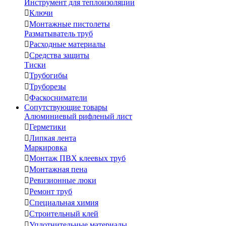
Инструмент для теплоизоляции

Ключи

Монтажные пистолеты
Разматыватель труб

Расходные материалы

Средства защиты
Тиски

Трубогибы

Труборезы

Фаскосниматели
Сопутствующие товары
Алюминиевый рифленый лист

Герметики

Липкая лента
Маркировка

Монтаж ПВХ клеевых труб

Монтажная пена

Ревизионные люки

Ремонт труб

Специальная химия

Строительный клей

Уплотнительные материалы