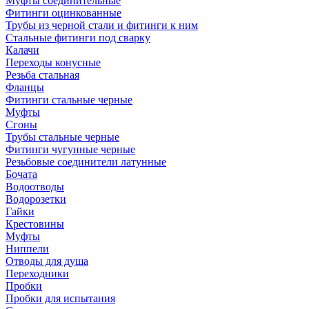
Муфты соединительные
Фитинги оцинкованные
Трубы из черной стали и фитинги к ним
Стальные фитинги под сварку
Калачи
Переходы конусные
Резьба стальная
Фланцы
Фитинги стальные черные
Муфты
Сгоны
Трубы стальные черные
Фитинги чугунные черные
Резьбовые соединители латунные
Бочата
Водоотводы
Водорозетки
Гайки
Крестовины
Муфты
Ниппели
Отводы для душа
Переходники
Пробки
Пробки для испытания