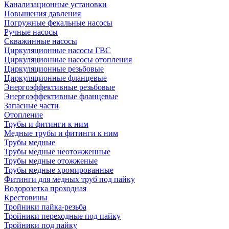
Канализационные установки
Повышения давления
Погружные фекальные насосы
Ручные насосы
Скважинные насосы
Циркуляционные насосы ГВС
Циркуляционные насосы отопления
Циркуляционные резьбовые
Циркуляционные фланцевые
Энергоэффективные резьбовые
Энергоэффективные фланцевые
Запасные части
Отопление
Трубы и фитинги к ним
Медные трубы и фитинги к ним
Трубы медные
Трубы медные неотожженные
Трубы медные отожженые
Трубы медные хромированные
Фитинги для медных труб под пайку
Водорозетка проходная
Крестовины
Тройники пайка-резьба
Тройники переходные под пайку
Тройники под пайку