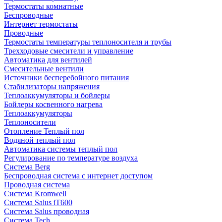
Термостаты комнатные
Беспроводные
Интернет термостаты
Проводные
Термостаты температуры теплоносителя и трубы
Трехходовые смесители и управление
Автоматика для вентилей
Смесительные вентили
Источники бесперебойного питания
Стабилизаторы напряжения
Теплоаккумуляторы и бойлеры
Бойлеры косвенного нагрева
Теплоаккумуляторы
Теплоносители
Отопление Теплый пол
Водяной теплый пол
Автоматика системы теплый пол
Регулирование по температуре воздуха
Система Berg
Беспроводная система с интернет доступом
Проводная система
Система Kromwell
Система Salus iT600
Система Salus проводная
Система Tech