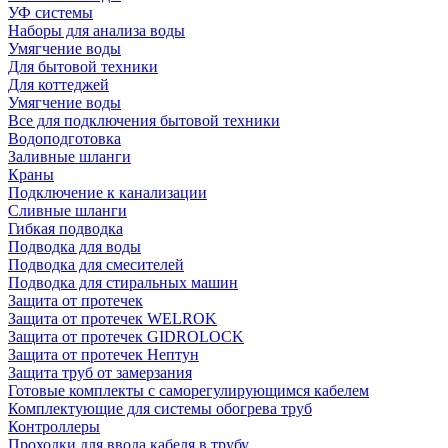
УФ системы
Наборы для анализа воды
Умягчение воды
Для бытовой техники
Для коттеджей
Умягчение воды
Все для подключения бытовой техники
Водоподготовка
Заливные шланги
Краны
Подключение к канализации
Сливные шланги
Гибкая подводка
Подводка для воды
Подводка для смесителей
Подводка для стиральных машин
Защита от протечек
Защита от протечек WELROK
Защита от протечек GIDROLOCK
Защита от протечек Нептун
Защита труб от замерзания
Готовые комплекты с саморегулирующимся кабелем
Комплектующие для системы обогрева труб
Контроллеры
Проходки для ввода кабеля в трубу