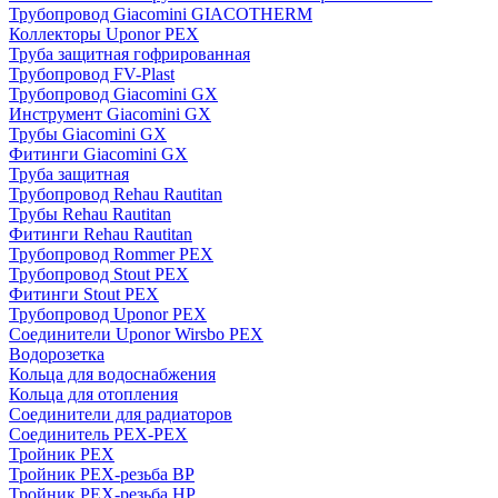
Трубопровод Giacomini GIACOTHERM
Коллекторы Uponor PEX
Труба защитная гофрированная
Трубопровод FV-Plast
Трубопровод Giacomini GX
Инструмент Giacomini GX
Трубы Giacomini GX
Фитинги Giacomini GX
Труба защитная
Трубопровод Rehau Rautitan
Трубы Rehau Rautitan
Фитинги Rehau Rautitan
Трубопровод Rommer PEX
Трубопровод Stout PEX
Фитинги Stout PEX
Трубопровод Uponor PEX
Соединители Uponor Wirsbo PEX
Водорозетка
Кольца для водоснабжения
Кольца для отопления
Соединители для радиаторов
Соединитель PEX-PEX
Тройник PEX
Тройник PEX-резьба ВР
Тройник PEX-резьба НР