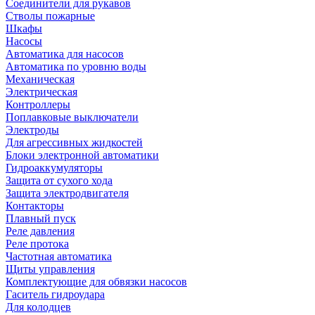
Соединители для рукавов
Стволы пожарные
Шкафы
Насосы
Автоматика для насосов
Автоматика по уровню воды
Механическая
Электрическая
Контроллеры
Поплавковые выключатели
Электроды
Для агрессивных жидкостей
Блоки электронной автоматики
Гидроаккумуляторы
Защита от сухого хода
Защита электродвигателя
Контакторы
Плавный пуск
Реле давления
Реле протока
Частотная автоматика
Щиты управления
Комплектующие для обвязки насосов
Гаситель гидроудара
Для колодцев