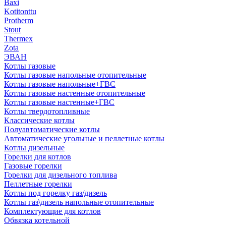
Baxi
Kotitonttu
Protherm
Stout
Thermex
Zota
ЭВАН
Котлы газовые
Котлы газовые напольные отопительные
Котлы газовые напольные+ГВС
Котлы газовые настенные отопительные
Котлы газовые настенные+ГВС
Котлы твердотопливные
Классические котлы
Полуавтоматические котлы
Автоматические угольные и пеллетные котлы
Котлы дизельные
Горелки для котлов
Газовые горелки
Горелки для дизельного топлива
Пеллетные горелки
Котлы под горелку газ/дизель
Котлы газ\дизель напольные отопительные
Комплектующие для котлов
Обвязка котельной