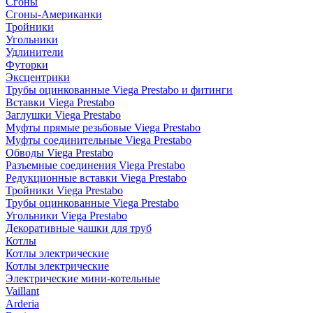
Сгоны
Сгоны-Американки
Тройники
Угольники
Удлинители
Футорки
Эксцентрики
Трубы оцинкованные Viega Prestabo и фитинги
Вставки Viega Prestabo
Заглушки Viega Prestabo
Муфты прямые резьбовые Viega Prestabo
Муфты соединительные Viega Prestabo
Обводы Viega Prestabo
Разъемные соединения Viega Prestabo
Редукционные вставки Viega Prestabo
Тройники Viega Prestabo
Трубы оцинкованные Viega Prestabo
Угольники Viega Prestabo
Декоративные чашки для труб
Котлы
Котлы электрические
Котлы электрические
Электрические мини-котельные
Vaillant
Arderia