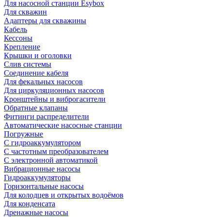
Для насосной станции Esybox
Для скважин
Адаптеры для скважины
Кабель
Кессоны
Крепление
Крышки и оголовки
Слив системы
Соединение кабеля
Для фекальных насосов
Для циркуляционных насосов
Кронштейны и виброгасители
Обратные клапаны
Фитинги распределители
Автоматические насосные станции
Погружные
С гидроаккумулятором
С частотным преобразователем
С электронной автоматикой
Вибрационные насосы
Гидроаккумуляторы
Горизонтальные насосы
Для колодцев и открытых водоёмов
Для конденсата
Дренажные насосы