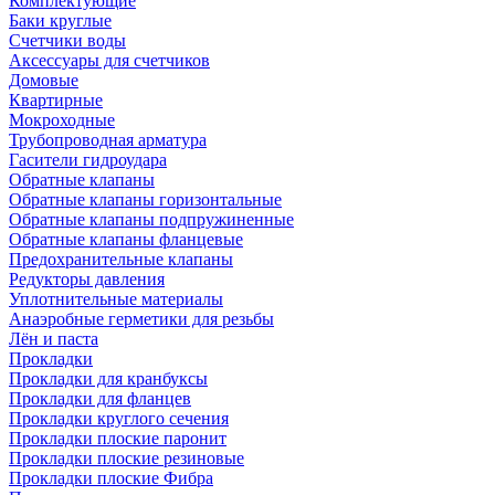
Комплектующие
Баки круглые
Счетчики воды
Аксессуары для счетчиков
Домовые
Квартирные
Мокроходные
Трубопроводная арматура
Гасители гидроудара
Обратные клапаны
Обратные клапаны горизонтальные
Обратные клапаны подпружиненные
Обратные клапаны фланцевые
Предохранительные клапаны
Редукторы давления
Уплотнительные материалы
Анаэробные герметики для резьбы
Лён и паста
Прокладки
Прокладки для кранбуксы
Прокладки для фланцев
Прокладки круглого сечения
Прокладки плоские паронит
Прокладки плоские резиновые
Прокладки плоские Фибра