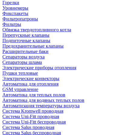
Горелки
Уровнемеры
Фикспакеты
Фильтропатроны
Фильтры
Обвязка твердотопливного котла
Перепускные клапаны
Подпиточные клапаны
Предохранительные клапаны
Расширительные баки
Сепараторы воздуха
Сепараторы шлама
Электрические приборы отопления
Пушки тепловые
Электрические конвекторы
Автоматика для отопления
GSM управление
Автоматика для теплых полов
Автоматика для водяных теплых полов
Автоматизация температуры воздуха
Система Kromwell проводная
Система Uni-Fitt проводная
Система Uni-Fitt беспроводная
Система Salus проводная
Система Salus беспроводная