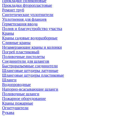
Прокладки силиконовые
Прокладки фторопластовые
Ремонт труб
Синтетические уплотнители
Уплотнения для фланцев
Герметизация ввода
Полив и благоустройство участка
Краны
Краны садовые водоразборные
Сливные краны
Незамерзающие краны и колонки
Погреб пластиковый
Поливочные пистолеты
Соединители для шлангов
Быстроразъемные соединители
Шланговые штуцеры латунные
Шланговые штуцеры пластиковые
Шланги
Водопроводные
Напорно-всасывающие шланги
Поливочные шланги
Пожарное оборудование
Краны пожарные
Огнетушители
Рукава