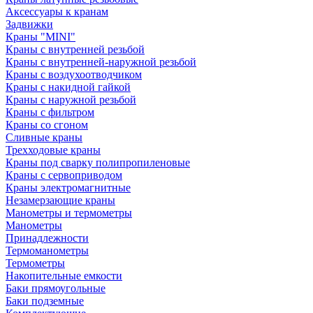
Аксессуары к кранам
Задвижки
Краны "MINI"
Краны с внутренней резьбой
Краны с внутренней-наружной резьбой
Краны с воздухоотводчиком
Краны с накидной гайкой
Краны с наружной резьбой
Краны с фильтром
Краны со сгоном
Сливные краны
Трехходовые краны
Краны под сварку полипропиленовые
Краны с сервоприводом
Краны электромагнитные
Незамерзающие краны
Манометры и термометры
Манометры
Принадлежности
Термоманометры
Термометры
Накопительные емкости
Баки прямоугольные
Баки подземные