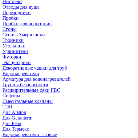
Ниппели
Отводы для душа
Переходники
Пробки
Пробки для испытания
Сгоны
Сгоны-Американки
Тройники
Угольники
Удлинители
Футорки
Эксцентрики
Декоративные чашки для труб
Водонагреватели
Арматура для водонагревателей
Группы безопасности
Расширительные баки ГВС
Сифоны
Смесительные клапаны
ТЭН
Для Ariston
Для Garanterm
Для Реал
Для Термекс
Водонагреватели газовые