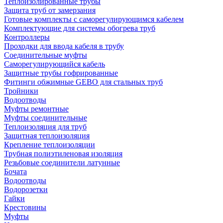
Теплоизолированные трубы
Защита труб от замерзания
Готовые комплекты с саморегулирующимся кабелем
Комплектующие для системы обогрева труб
Контроллеры
Проходки для ввода кабеля в трубу
Соединительные муфты
Саморегулирующийся кабель
Защитные трубы гофрированные
Фитинги обжимные GEBO для стальных труб
Тройники
Водоотводы
Муфты ремонтные
Муфты соединительные
Теплоизоляция для труб
Защитная теплоизоляция
Крепление теплоизоляции
Трубная полиэтиленовая изоляция
Резьбовые соединители латунные
Бочата
Водоотводы
Водорозетки
Гайки
Крестовины
Муфты