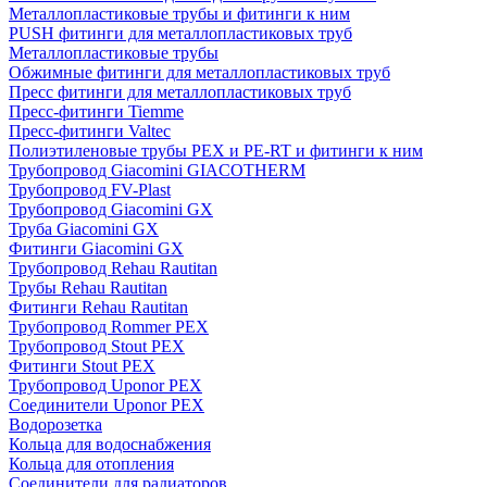
Металлопластиковые трубы и фитинги к ним
PUSH фитинги для металлопластиковых труб
Металлопластиковые трубы
Обжимные фитинги для металлопластиковых труб
Пресс фитинги для металлопластиковых труб
Пресс-фитинги Tiemme
Пресс-фитинги Valtec
Полиэтиленовые трубы PEX и PE-RT и фитинги к ним
Трубопровод Giacomini GIACOTHERM
Трубопровод FV-Plast
Трубопровод Giacomini GX
Труба Giacomini GX
Фитинги Giacomini GX
Трубопровод Rehau Rautitan
Трубы Rehau Rautitan
Фитинги Rehau Rautitan
Трубопровод Rommer PEX
Трубопровод Stout PEX
Фитинги Stout PEX
Трубопровод Uponor PEX
Соединители Uponor PEX
Водорозетка
Кольца для водоснабжения
Кольца для отопления
Соединители для радиаторов