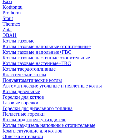
Baxi
Kotitonttu
Protherm
Stout
Thermex
Zota
ЭВАН
Котлы газовые
Котлы газовые напольные отопительные
Котлы газовые напольные+ГВС
Котлы газовые настенные отопительные
Котлы газовые настенные+ГВС
Котлы твердотопливные
Классические котлы
Полуавтоматические котлы
Автоматические угольные и пеллетные котлы
Котлы дизельные
Горелки для котлов
Газовые горелки
Горелки для дизельного топлива
Пеллетные горелки
Котлы под горелку газ/дизель
Котлы газ\дизель напольные отопительные
Комплектующие для котлов
Обвязка котельной