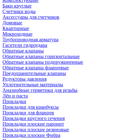
Комплектующие
Баки круглые
Счетчики воды
Аксессуары для счетчиков
Домовые
Квартирные
Мокроходные
Трубопроводная арматура
Гасители гидроудара
Обратные клапаны
Обратные клапаны горизонтальные
Обратные клапаны подпружиненные
Обратные клапаны фланцевые
Предохранительные клапаны
Редукторы давления
Уплотнительные материалы
Анаэробные герметики для резьбы
Лён и паста
Прокладки
Прокладки для кранбуксы
Прокладки для фланцев
Прокладки круглого сечения
Прокладки плоские паронит
Прокладки плоские резиновые
Прокладки плоские Фибра