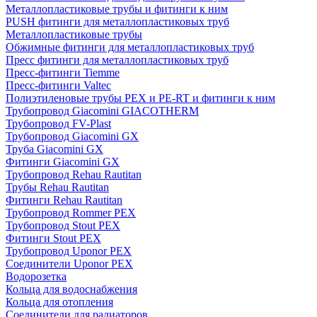
Металлопластиковые трубы и фитинги к ним
PUSH фитинги для металлопластиковых труб
Металлопластиковые трубы
Обжимные фитинги для металлопластиковых труб
Пресс фитинги для металлопластиковых труб
Пресс-фитинги Tiemme
Пресс-фитинги Valtec
Полиэтиленовые трубы PEX и PE-RT и фитинги к ним
Трубопровод Giacomini GIACOTHERM
Трубопровод FV-Plast
Трубопровод Giacomini GX
Труба Giacomini GX
Фитинги Giacomini GX
Трубопровод Rehau Rautitan
Трубы Rehau Rautitan
Фитинги Rehau Rautitan
Трубопровод Rommer PEX
Трубопровод Stout PEX
Фитинги Stout PEX
Трубопровод Uponor PEX
Соединители Uponor PEX
Водорозетка
Кольца для водоснабжения
Кольца для отопления
Соединители для радиаторов