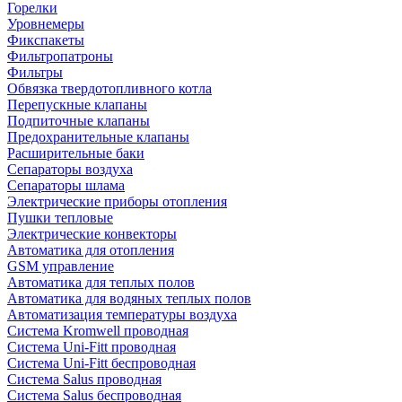
Горелки
Уровнемеры
Фикспакеты
Фильтропатроны
Фильтры
Обвязка твердотопливного котла
Перепускные клапаны
Подпиточные клапаны
Предохранительные клапаны
Расширительные баки
Сепараторы воздуха
Сепараторы шлама
Электрические приборы отопления
Пушки тепловые
Электрические конвекторы
Автоматика для отопления
GSM управление
Автоматика для теплых полов
Автоматика для водяных теплых полов
Автоматизация температуры воздуха
Система Kromwell проводная
Система Uni-Fitt проводная
Система Uni-Fitt беспроводная
Система Salus проводная
Система Salus беспроводная