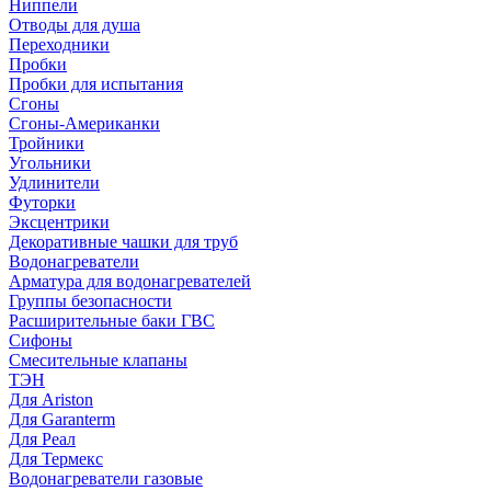
Ниппели
Отводы для душа
Переходники
Пробки
Пробки для испытания
Сгоны
Сгоны-Американки
Тройники
Угольники
Удлинители
Футорки
Эксцентрики
Декоративные чашки для труб
Водонагреватели
Арматура для водонагревателей
Группы безопасности
Расширительные баки ГВС
Сифоны
Смесительные клапаны
ТЭН
Для Ariston
Для Garanterm
Для Реал
Для Термекс
Водонагреватели газовые