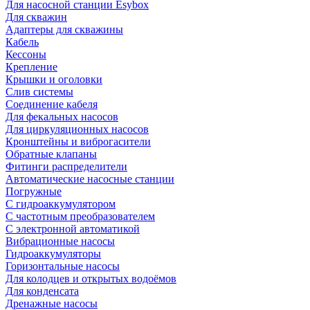
Для насосной станции Esybox
Для скважин
Адаптеры для скважины
Кабель
Кессоны
Крепление
Крышки и оголовки
Слив системы
Соединение кабеля
Для фекальных насосов
Для циркуляционных насосов
Кронштейны и виброгасители
Обратные клапаны
Фитинги распределители
Автоматические насосные станции
Погружные
С гидроаккумулятором
С частотным преобразователем
С электронной автоматикой
Вибрационные насосы
Гидроаккумуляторы
Горизонтальные насосы
Для колодцев и открытых водоёмов
Для конденсата
Дренажные насосы