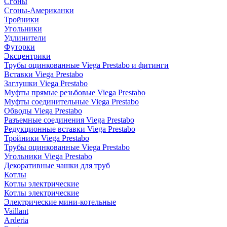
Сгоны
Сгоны-Американки
Тройники
Угольники
Удлинители
Футорки
Эксцентрики
Трубы оцинкованные Viega Prestabo и фитинги
Вставки Viega Prestabo
Заглушки Viega Prestabo
Муфты прямые резьбовые Viega Prestabo
Муфты соединительные Viega Prestabo
Обводы Viega Prestabo
Разъемные соединения Viega Prestabo
Редукционные вставки Viega Prestabo
Тройники Viega Prestabo
Трубы оцинкованные Viega Prestabo
Угольники Viega Prestabo
Декоративные чашки для труб
Котлы
Котлы электрические
Котлы электрические
Электрические мини-котельные
Vaillant
Arderia