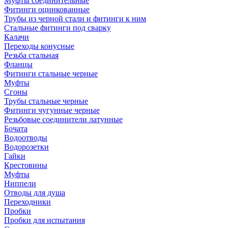
Муфты соединительные
Фитинги оцинкованные
Трубы из черной стали и фитинги к ним
Стальные фитинги под сварку
Калачи
Переходы конусные
Резьба стальная
Фланцы
Фитинги стальные черные
Муфты
Сгоны
Трубы стальные черные
Фитинги чугунные черные
Резьбовые соединители латунные
Бочата
Водоотводы
Водорозетки
Гайки
Крестовины
Муфты
Ниппели
Отводы для душа
Переходники
Пробки
Пробки для испытания