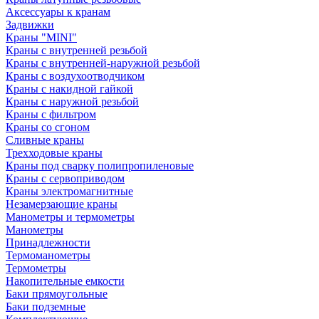
Аксессуары к кранам
Задвижки
Краны "MINI"
Краны с внутренней резьбой
Краны с внутренней-наружной резьбой
Краны с воздухоотводчиком
Краны с накидной гайкой
Краны с наружной резьбой
Краны с фильтром
Краны со сгоном
Сливные краны
Трехходовые краны
Краны под сварку полипропиленовые
Краны с сервоприводом
Краны электромагнитные
Незамерзающие краны
Манометры и термометры
Манометры
Принадлежности
Термоманометры
Термометры
Накопительные емкости
Баки прямоугольные
Баки подземные