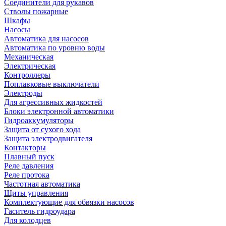
Соединители для рукавов
Стволы пожарные
Шкафы
Насосы
Автоматика для насосов
Автоматика по уровню воды
Механическая
Электрическая
Контроллеры
Поплавковые выключатели
Электроды
Для агрессивных жидкостей
Блоки электронной автоматики
Гидроаккумуляторы
Защита от сухого хода
Защита электродвигателя
Контакторы
Плавный пуск
Реле давления
Реле протока
Частотная автоматика
Щиты управления
Комплектующие для обвязки насосов
Гаситель гидроудара
Для колодцев