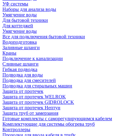
УФ системы
Наборы для анализа воды
Умягчение воды
Для бытовой техники
Для коттеджей
Умягчение воды
Все для подключения бытовой техники
Водоподготовка
Заливные шланги
Краны
Подключение к канализации
Сливные шланги
Гибкая подводка
Подводка для воды
Подводка для смесителей
Подводка для стиральных машин
Защита от протечек
Защита от протечек WELROK
Защита от протечек GIDROLOCK
Защита от протечек Нептун
Защита труб от замерзания
Готовые комплекты с саморегулирующимся кабелем
Комплектующие для системы обогрева труб
Контроллеры
Проходки для ввода кабеля в трубу