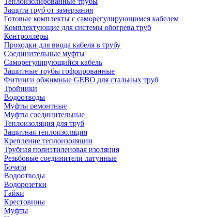
Теплоизолированные трубы
Защита труб от замерзания
Готовые комплекты с саморегулирующимся кабелем
Комплектующие для системы обогрева труб
Контроллеры
Проходки для ввода кабеля в трубу
Соединительные муфты
Саморегулирующийся кабель
Защитные трубы гофрированные
Фитинги обжимные GEBO для стальных труб
Тройники
Водоотводы
Муфты ремонтные
Муфты соединительные
Теплоизоляция для труб
Защитная теплоизоляция
Крепление теплоизоляции
Трубная полиэтиленовая изоляция
Резьбовые соединители латунные
Бочата
Водоотводы
Водорозетки
Гайки
Крестовины
Муфты