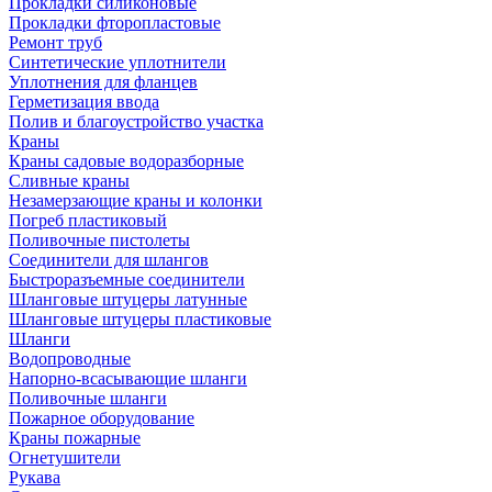
Прокладки силиконовые
Прокладки фторопластовые
Ремонт труб
Синтетические уплотнители
Уплотнения для фланцев
Герметизация ввода
Полив и благоустройство участка
Краны
Краны садовые водоразборные
Сливные краны
Незамерзающие краны и колонки
Погреб пластиковый
Поливочные пистолеты
Соединители для шлангов
Быстроразъемные соединители
Шланговые штуцеры латунные
Шланговые штуцеры пластиковые
Шланги
Водопроводные
Напорно-всасывающие шланги
Поливочные шланги
Пожарное оборудование
Краны пожарные
Огнетушители
Рукава