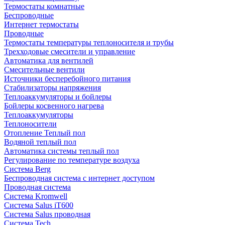
Термостаты комнатные
Беспроводные
Интернет термостаты
Проводные
Термостаты температуры теплоносителя и трубы
Трехходовые смесители и управление
Автоматика для вентилей
Смесительные вентили
Источники бесперебойного питания
Стабилизаторы напряжения
Теплоаккумуляторы и бойлеры
Бойлеры косвенного нагрева
Теплоаккумуляторы
Теплоносители
Отопление Теплый пол
Водяной теплый пол
Автоматика системы теплый пол
Регулирование по температуре воздуха
Система Berg
Беспроводная система с интернет доступом
Проводная система
Система Kromwell
Система Salus iT600
Система Salus проводная
Система Tech