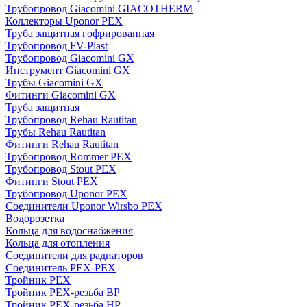
Трубопровод Giacomini GIACOTHERM
Коллекторы Uponor PEX
Труба защитная гофрированная
Трубопровод FV-Plast
Трубопровод Giacomini GX
Инструмент Giacomini GX
Трубы Giacomini GX
Фитинги Giacomini GX
Труба защитная
Трубопровод Rehau Rautitan
Трубы Rehau Rautitan
Фитинги Rehau Rautitan
Трубопровод Rommer PEX
Трубопровод Stout PEX
Фитинги Stout PEX
Трубопровод Uponor PEX
Соединители Uponor Wirsbo PEX
Водорозетка
Кольца для водоснабжения
Кольца для отопления
Соединители для радиаторов
Соединитель PEX-PEX
Тройник PEX
Тройник PEX-резьба ВР
Тройник PEX-резьба НР