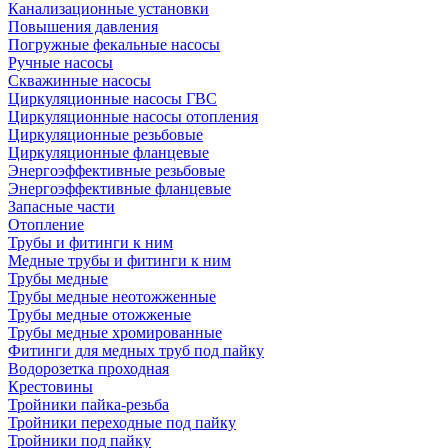
Канализационные установки
Повышения давления
Погружные фекальные насосы
Ручные насосы
Скважинные насосы
Циркуляционные насосы ГВС
Циркуляционные насосы отопления
Циркуляционные резьбовые
Циркуляционные фланцевые
Энергоэффективные резьбовые
Энергоэффективные фланцевые
Запасные части
Отопление
Трубы и фитинги к ним
Медные трубы и фитинги к ним
Трубы медные
Трубы медные неотожженные
Трубы медные отожженые
Трубы медные хромированные
Фитинги для медных труб под пайку
Водорозетка проходная
Крестовины
Тройники пайка-резьба
Тройники переходные под пайку
Тройники под пайку