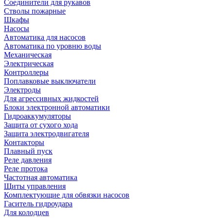
Соединители для рукавов
Стволы пожарные
Шкафы
Насосы
Автоматика для насосов
Автоматика по уровню воды
Механическая
Электрическая
Контроллеры
Поплавковые выключатели
Электроды
Для агрессивных жидкостей
Блоки электронной автоматики
Гидроаккумуляторы
Защита от сухого хода
Защита электродвигателя
Контакторы
Плавный пуск
Реле давления
Реле протока
Частотная автоматика
Щиты управления
Комплектующие для обвязки насосов
Гаситель гидроудара
Для колодцев