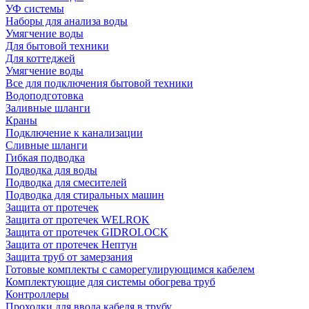
УФ системы
Наборы для анализа воды
Умягчение воды
Для бытовой техники
Для коттеджей
Умягчение воды
Все для подключения бытовой техники
Водоподготовка
Заливные шланги
Краны
Подключение к канализации
Сливные шланги
Гибкая подводка
Подводка для воды
Подводка для смесителей
Подводка для стиральных машин
Защита от протечек
Защита от протечек WELROK
Защита от протечек GIDROLOCK
Защита от протечек Нептун
Защита труб от замерзания
Готовые комплекты с саморегулирующимся кабелем
Комплектующие для системы обогрева труб
Контроллеры
Проходки для ввода кабеля в трубу