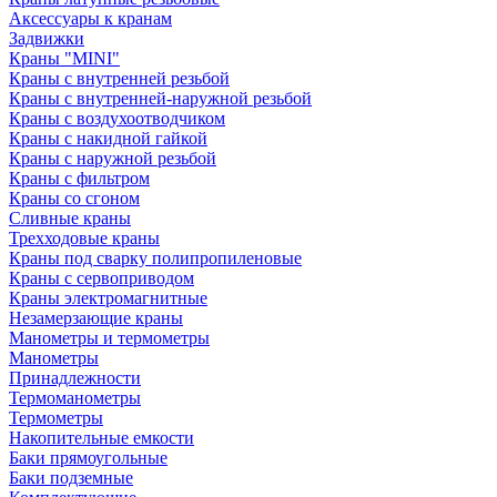
Аксессуары к кранам
Задвижки
Краны "MINI"
Краны с внутренней резьбой
Краны с внутренней-наружной резьбой
Краны с воздухоотводчиком
Краны с накидной гайкой
Краны с наружной резьбой
Краны с фильтром
Краны со сгоном
Сливные краны
Трехходовые краны
Краны под сварку полипропиленовые
Краны с сервоприводом
Краны электромагнитные
Незамерзающие краны
Манометры и термометры
Манометры
Принадлежности
Термоманометры
Термометры
Накопительные емкости
Баки прямоугольные
Баки подземные