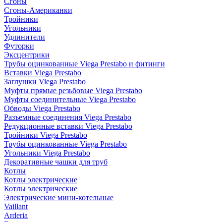
Сгоны
Сгоны-Американки
Тройники
Угольники
Удлинители
Футорки
Эксцентрики
Трубы оцинкованные Viega Prestabo и фитинги
Вставки Viega Prestabo
Заглушки Viega Prestabo
Муфты прямые резьбовые Viega Prestabo
Муфты соединительные Viega Prestabo
Обводы Viega Prestabo
Разъемные соединения Viega Prestabo
Редукционные вставки Viega Prestabo
Тройники Viega Prestabo
Трубы оцинкованные Viega Prestabo
Угольники Viega Prestabo
Декоративные чашки для труб
Котлы
Котлы электрические
Котлы электрические
Электрические мини-котельные
Vaillant
Arderia