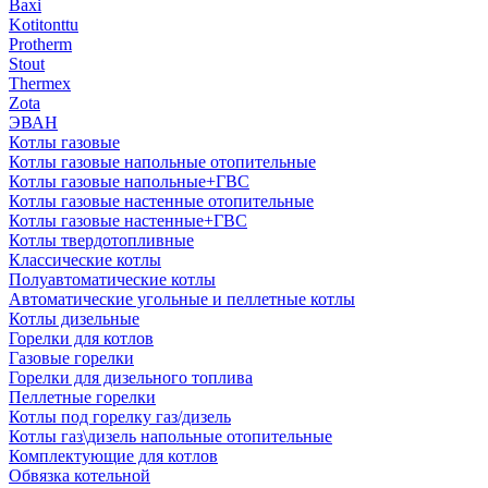
Baxi
Kotitonttu
Protherm
Stout
Thermex
Zota
ЭВАН
Котлы газовые
Котлы газовые напольные отопительные
Котлы газовые напольные+ГВС
Котлы газовые настенные отопительные
Котлы газовые настенные+ГВС
Котлы твердотопливные
Классические котлы
Полуавтоматические котлы
Автоматические угольные и пеллетные котлы
Котлы дизельные
Горелки для котлов
Газовые горелки
Горелки для дизельного топлива
Пеллетные горелки
Котлы под горелку газ/дизель
Котлы газ\дизель напольные отопительные
Комплектующие для котлов
Обвязка котельной