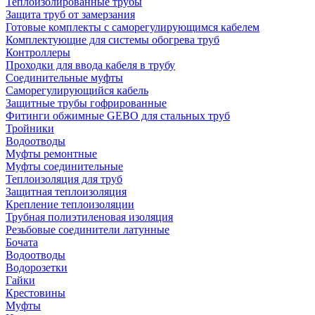
Теплоизолированные трубы
Защита труб от замерзания
Готовые комплекты с саморегулирующимся кабелем
Комплектующие для системы обогрева труб
Контроллеры
Проходки для ввода кабеля в трубу
Соединительные муфты
Саморегулирующийся кабель
Защитные трубы гофрированные
Фитинги обжимные GEBO для стальных труб
Тройники
Водоотводы
Муфты ремонтные
Муфты соединительные
Теплоизоляция для труб
Защитная теплоизоляция
Крепление теплоизоляции
Трубная полиэтиленовая изоляция
Резьбовые соединители латунные
Бочата
Водоотводы
Водорозетки
Гайки
Крестовины
Муфты