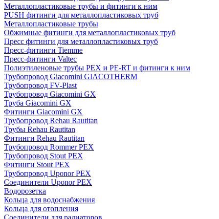
Металлопластиковые трубы и фитинги к ним
PUSH фитинги для металлопластиковых труб
Металлопластиковые трубы
Обжимные фитинги для металлопластиковых труб
Пресс фитинги для металлопластиковых труб
Пресс-фитинги Tiemme
Пресс-фитинги Valtec
Полиэтиленовые трубы PEX и PE-RT и фитинги к ним
Трубопровод Giacomini GIACOTHERM
Трубопровод FV-Plast
Трубопровод Giacomini GX
Труба Giacomini GX
Фитинги Giacomini GX
Трубопровод Rehau Rautitan
Трубы Rehau Rautitan
Фитинги Rehau Rautitan
Трубопровод Rommer PEX
Трубопровод Stout PEX
Фитинги Stout PEX
Трубопровод Uponor PEX
Соединители Uponor PEX
Водорозетка
Кольца для водоснабжения
Кольца для отопления
Соединители для радиаторов