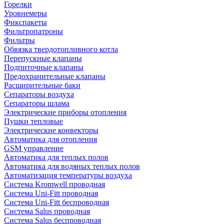
Горелки
Уровнемеры
Фикспакеты
Фильтропатроны
Фильтры
Обвязка твердотопливного котла
Перепускные клапаны
Подпиточные клапаны
Предохранительные клапаны
Расширительные баки
Сепараторы воздуха
Сепараторы шлама
Электрические приборы отопления
Пушки тепловые
Электрические конвекторы
Автоматика для отопления
GSM управление
Автоматика для теплых полов
Автоматика для водяных теплых полов
Автоматизация температуры воздуха
Система Kromwell проводная
Система Uni-Fitt проводная
Система Uni-Fitt беспроводная
Система Salus проводная
Система Salus беспроводная