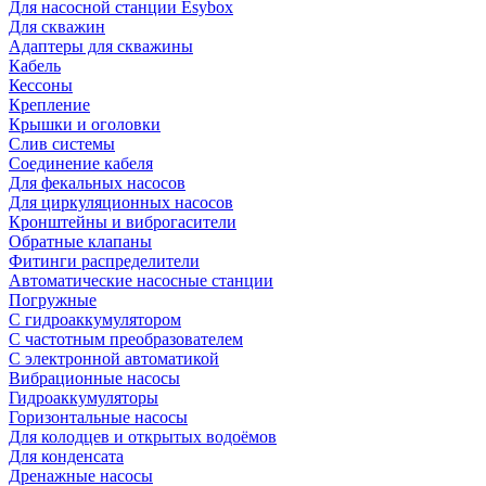
Для насосной станции Esybox
Для скважин
Адаптеры для скважины
Кабель
Кессоны
Крепление
Крышки и оголовки
Слив системы
Соединение кабеля
Для фекальных насосов
Для циркуляционных насосов
Кронштейны и виброгасители
Обратные клапаны
Фитинги распределители
Автоматические насосные станции
Погружные
С гидроаккумулятором
С частотным преобразователем
С электронной автоматикой
Вибрационные насосы
Гидроаккумуляторы
Горизонтальные насосы
Для колодцев и открытых водоёмов
Для конденсата
Дренажные насосы