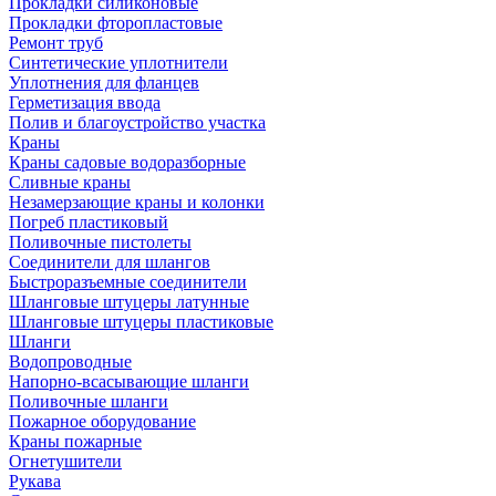
Прокладки силиконовые
Прокладки фторопластовые
Ремонт труб
Синтетические уплотнители
Уплотнения для фланцев
Герметизация ввода
Полив и благоустройство участка
Краны
Краны садовые водоразборные
Сливные краны
Незамерзающие краны и колонки
Погреб пластиковый
Поливочные пистолеты
Соединители для шлангов
Быстроразъемные соединители
Шланговые штуцеры латунные
Шланговые штуцеры пластиковые
Шланги
Водопроводные
Напорно-всасывающие шланги
Поливочные шланги
Пожарное оборудование
Краны пожарные
Огнетушители
Рукава