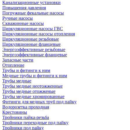
Канализационные установки
Повышения давления
Погружные фекальные насосы
Ручные насосы
Скважинные насосы
Циркуляционные насосы ГВС
Циркуляционные насосы отопления
Циркуляционные резьбовые
Циркуляционные фланцевые
Энергоэффективные резьбовые
Энергоэффективные фланцевые
Запасные части
Отопление
Трубы и фитинги к ним
Медные трубы и фитинги к ним
Трубы медные
Трубы медные неотожженные
Трубы медные отожженые
Трубы медные хромированные
Фитинги для медных труб под пайку
Водорозетка проходная
Крестовины
Тройники пайка-резьба
Тройники переходные под пайку
Тройники под пайку