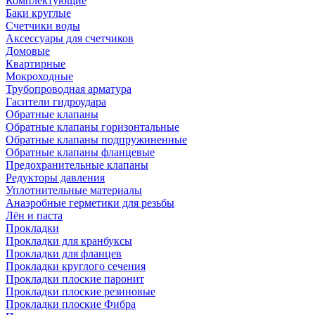
Комплектующие
Баки круглые
Счетчики воды
Аксессуары для счетчиков
Домовые
Квартирные
Мокроходные
Трубопроводная арматура
Гасители гидроудара
Обратные клапаны
Обратные клапаны горизонтальные
Обратные клапаны подпружиненные
Обратные клапаны фланцевые
Предохранительные клапаны
Редукторы давления
Уплотнительные материалы
Анаэробные герметики для резьбы
Лён и паста
Прокладки
Прокладки для кранбуксы
Прокладки для фланцев
Прокладки круглого сечения
Прокладки плоские паронит
Прокладки плоские резиновые
Прокладки плоские Фибра