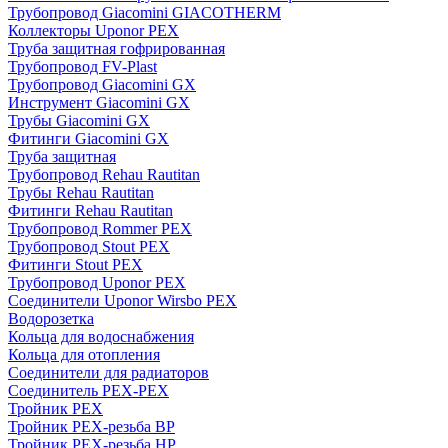
Трубопровод Giacomini GIACOTHERM
Коллекторы Uponor PEX
Труба защитная гофрированная
Трубопровод FV-Plast
Трубопровод Giacomini GX
Инструмент Giacomini GX
Трубы Giacomini GX
Фитинги Giacomini GX
Труба защитная
Трубопровод Rehau Rautitan
Трубы Rehau Rautitan
Фитинги Rehau Rautitan
Трубопровод Rommer PEX
Трубопровод Stout PEX
Фитинги Stout PEX
Трубопровод Uponor PEX
Соединители Uponor Wirsbo PEX
Водорозетка
Кольца для водоснабжения
Кольца для отопления
Соединители для радиаторов
Соединитель PEX-PEX
Тройник PEX
Тройник PEX-резьба ВР
Тройник PEX-резьба НР