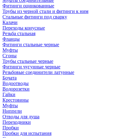
Муфты соединительные
Фитинги оцинкованные
Трубы из черной стали и фитинги к ним
Стальные фитинги под сварку
Калачи
Переходы конусные
Резьба стальная
Фланцы
Фитинги стальные черные
Муфты
Сгоны
Трубы стальные черные
Фитинги чугунные черные
Резьбовые соединители латунные
Бочата
Водоотводы
Водорозетки
Гайки
Крестовины
Муфты
Ниппели
Отводы для душа
Переходники
Пробки
Пробки для испытания