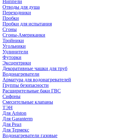
Ниппели
Отводы для душа
Переходники
Пробки
Пробки для испытания
Сгоны
Сгоны-Американки
Тройники
Угольники
Удлинители
Футорки
Эксцентрики
Декоративные чашки для труб
Водонагреватели
Арматура для водонагревателей
Группы безопасности
Расширительные баки ГВС
Сифоны
Смесительные клапаны
ТЭН
Для Ariston
Для Garanterm
Для Реал
Для Термекс
Водонагреватели газовые