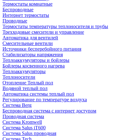
Термостаты комнатные
Беспроводные
Интернет термостаты
Проводные
Термостаты температуры теплоносителя и трубы
Трехходовые смесители и управление
Автоматика для вентилей
Смесительные вентили
Источники бесперебойного питания
Стабилизаторы напряжения
Теплоаккумуляторы и бойлеры
Бойлеры косвенного нагрева
Теплоаккумуляторы
Теплоносители
Отопление Теплый пол
Водяной теплый пол
Автоматика системы теплый пол
Регулирование по температуре воздуха
Система Berg
Беспроводная система с интернет доступом
Проводная система
Система Kromwell
Система Salus iT600
Система Salus проводная
Система Tech