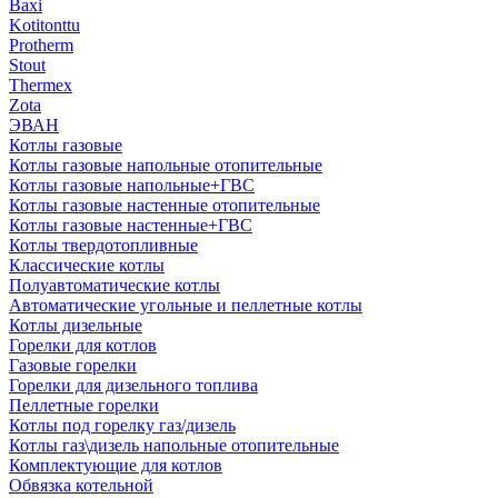
Baxi
Kotitonttu
Protherm
Stout
Thermex
Zota
ЭВАН
Котлы газовые
Котлы газовые напольные отопительные
Котлы газовые напольные+ГВС
Котлы газовые настенные отопительные
Котлы газовые настенные+ГВС
Котлы твердотопливные
Классические котлы
Полуавтоматические котлы
Автоматические угольные и пеллетные котлы
Котлы дизельные
Горелки для котлов
Газовые горелки
Горелки для дизельного топлива
Пеллетные горелки
Котлы под горелку газ/дизель
Котлы газ\дизель напольные отопительные
Комплектующие для котлов
Обвязка котельной