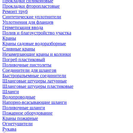
Прокладки силиконовые
Прокладки фторопластовые
Ремонт труб
Синтетические уплотнители
Уплотнения для фланцев
Герметизация ввода
Полив и благоустройство участка
Краны
Краны садовые водоразборные
Сливные краны
Незамерзающие краны и колонки
Погреб пластиковый
Поливочные пистолеты
Соединители для шлангов
Быстроразъемные соединители
Шланговые штуцеры латунные
Шланговые штуцеры пластиковые
Шланги
Водопроводные
Напорно-всасывающие шланги
Поливочные шланги
Пожарное оборудование
Краны пожарные
Огнетушители
Рукава