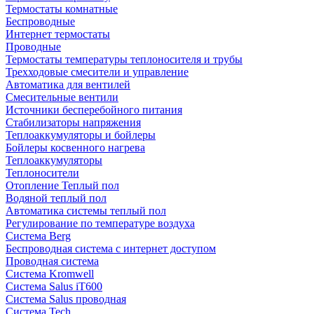
Термостаты комнатные
Беспроводные
Интернет термостаты
Проводные
Термостаты температуры теплоносителя и трубы
Трехходовые смесители и управление
Автоматика для вентилей
Смесительные вентили
Источники бесперебойного питания
Стабилизаторы напряжения
Теплоаккумуляторы и бойлеры
Бойлеры косвенного нагрева
Теплоаккумуляторы
Теплоносители
Отопление Теплый пол
Водяной теплый пол
Автоматика системы теплый пол
Регулирование по температуре воздуха
Система Berg
Беспроводная система с интернет доступом
Проводная система
Система Kromwell
Система Salus iT600
Система Salus проводная
Система Tech