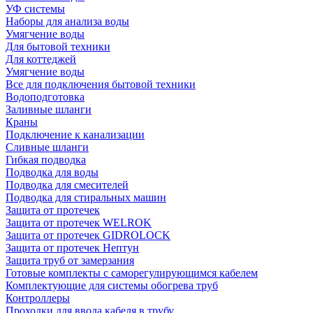
УФ системы
Наборы для анализа воды
Умягчение воды
Для бытовой техники
Для коттеджей
Умягчение воды
Все для подключения бытовой техники
Водоподготовка
Заливные шланги
Краны
Подключение к канализации
Сливные шланги
Гибкая подводка
Подводка для воды
Подводка для смесителей
Подводка для стиральных машин
Защита от протечек
Защита от протечек WELROK
Защита от протечек GIDROLOCK
Защита от протечек Нептун
Защита труб от замерзания
Готовые комплекты с саморегулирующимся кабелем
Комплектующие для системы обогрева труб
Контроллеры
Проходки для ввода кабеля в трубу