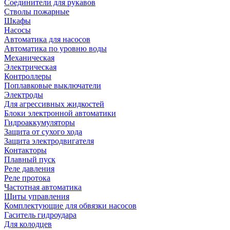
Соединители для рукавов
Стволы пожарные
Шкафы
Насосы
Автоматика для насосов
Автоматика по уровню воды
Механическая
Электрическая
Контроллеры
Поплавковые выключатели
Электроды
Для агрессивных жидкостей
Блоки электронной автоматики
Гидроаккумуляторы
Защита от сухого хода
Защита электродвигателя
Контакторы
Плавный пуск
Реле давления
Реле протока
Частотная автоматика
Щиты управления
Комплектующие для обвязки насосов
Гаситель гидроудара
Для колодцев