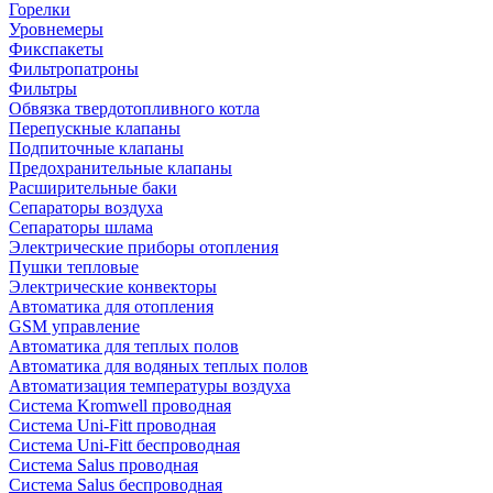
Горелки
Уровнемеры
Фикспакеты
Фильтропатроны
Фильтры
Обвязка твердотопливного котла
Перепускные клапаны
Подпиточные клапаны
Предохранительные клапаны
Расширительные баки
Сепараторы воздуха
Сепараторы шлама
Электрические приборы отопления
Пушки тепловые
Электрические конвекторы
Автоматика для отопления
GSM управление
Автоматика для теплых полов
Автоматика для водяных теплых полов
Автоматизация температуры воздуха
Система Kromwell проводная
Система Uni-Fitt проводная
Система Uni-Fitt беспроводная
Система Salus проводная
Система Salus беспроводная