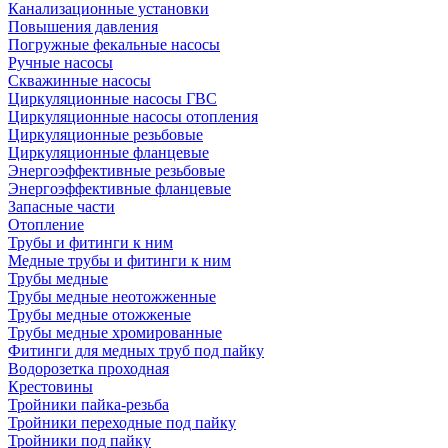
Канализационные установки
Повышения давления
Погружные фекальные насосы
Ручные насосы
Скважинные насосы
Циркуляционные насосы ГВС
Циркуляционные насосы отопления
Циркуляционные резьбовые
Циркуляционные фланцевые
Энергоэффективные резьбовые
Энергоэффективные фланцевые
Запасные части
Отопление
Трубы и фитинги к ним
Медные трубы и фитинги к ним
Трубы медные
Трубы медные неотожженные
Трубы медные отожженые
Трубы медные хромированные
Фитинги для медных труб под пайку
Водорозетка проходная
Крестовины
Тройники пайка-резьба
Тройники переходные под пайку
Тройники под пайку