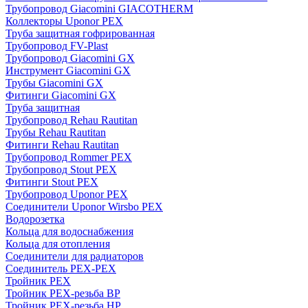
Трубопровод Giacomini GIACOTHERM
Коллекторы Uponor PEX
Труба защитная гофрированная
Трубопровод FV-Plast
Трубопровод Giacomini GX
Инструмент Giacomini GX
Трубы Giacomini GX
Фитинги Giacomini GX
Труба защитная
Трубопровод Rehau Rautitan
Трубы Rehau Rautitan
Фитинги Rehau Rautitan
Трубопровод Rommer PEX
Трубопровод Stout PEX
Фитинги Stout PEX
Трубопровод Uponor PEX
Соединители Uponor Wirsbo PEX
Водорозетка
Кольца для водоснабжения
Кольца для отопления
Соединители для радиаторов
Соединитель PEX-PEX
Тройник PEX
Тройник PEX-резьба ВР
Тройник PEX-резьба НР