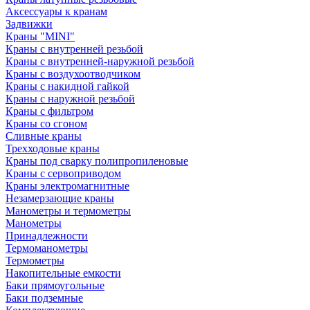
Аксессуары к кранам
Задвижки
Краны "MINI"
Краны с внутренней резьбой
Краны с внутренней-наружной резьбой
Краны с воздухоотводчиком
Краны с накидной гайкой
Краны с наружной резьбой
Краны с фильтром
Краны со сгоном
Сливные краны
Трехходовые краны
Краны под сварку полипропиленовые
Краны с сервоприводом
Краны электромагнитные
Незамерзающие краны
Манометры и термометры
Манометры
Принадлежности
Термоманометры
Термометры
Накопительные емкости
Баки прямоугольные
Баки подземные