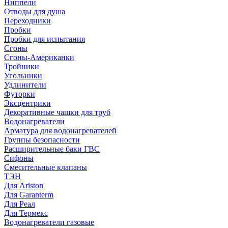
Ниппели
Отводы для душа
Переходники
Пробки
Пробки для испытания
Сгоны
Сгоны-Американки
Тройники
Угольники
Удлинители
Футорки
Эксцентрики
Декоративные чашки для труб
Водонагреватели
Арматура для водонагревателей
Группы безопасности
Расширительные баки ГВС
Сифоны
Смесительные клапаны
ТЭН
Для Ariston
Для Garanterm
Для Реал
Для Термекс
Водонагреватели газовые