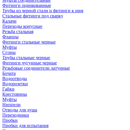
Муфты соединительные
Фитинги оцинкованные
Трубы из черной стали и фитинги к ним
Стальные фитинги под сварку
Калачи
Переходы конусные
Резьба стальная
Фланцы
Фитинги стальные черные
Муфты
Сгоны
Трубы стальные черные
Фитинги чугунные черные
Резьбовые соединители латунные
Бочата
Водоотводы
Водорозетки
Гайки
Крестовины
Муфты
Ниппели
Отводы для душа
Переходники
Пробки
Пробки для испытания