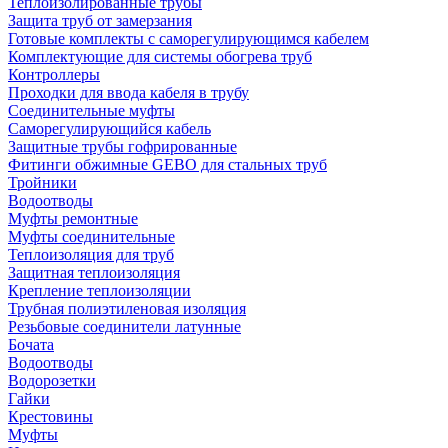
Теплоизолированные трубы
Защита труб от замерзания
Готовые комплекты с саморегулирующимся кабелем
Комплектующие для системы обогрева труб
Контроллеры
Проходки для ввода кабеля в трубу
Соединительные муфты
Саморегулирующийся кабель
Защитные трубы гофрированные
Фитинги обжимные GEBO для стальных труб
Тройники
Водоотводы
Муфты ремонтные
Муфты соединительные
Теплоизоляция для труб
Защитная теплоизоляция
Крепление теплоизоляции
Трубная полиэтиленовая изоляция
Резьбовые соединители латунные
Бочата
Водоотводы
Водорозетки
Гайки
Крестовины
Муфты