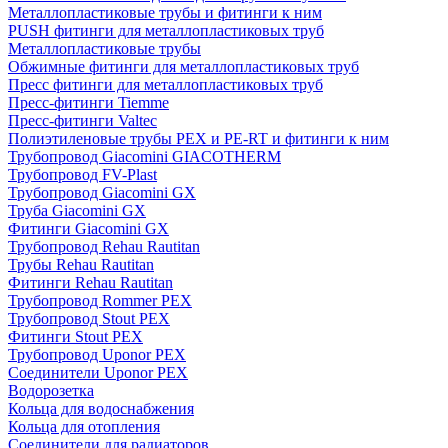
Металлопластиковые трубы и фитинги к ним
PUSH фитинги для металлопластиковых труб
Металлопластиковые трубы
Обжимные фитинги для металлопластиковых труб
Пресс фитинги для металлопластиковых труб
Пресс-фитинги Tiemme
Пресс-фитинги Valtec
Полиэтиленовые трубы PEX и PE-RT и фитинги к ним
Трубопровод Giacomini GIACOTHERM
Трубопровод FV-Plast
Трубопровод Giacomini GX
Труба Giacomini GX
Фитинги Giacomini GX
Трубопровод Rehau Rautitan
Трубы Rehau Rautitan
Фитинги Rehau Rautitan
Трубопровод Rommer PEX
Трубопровод Stout PEX
Фитинги Stout PEX
Трубопровод Uponor PEX
Соединители Uponor PEX
Водорозетка
Кольца для водоснабжения
Кольца для отопления
Соединители для радиаторов