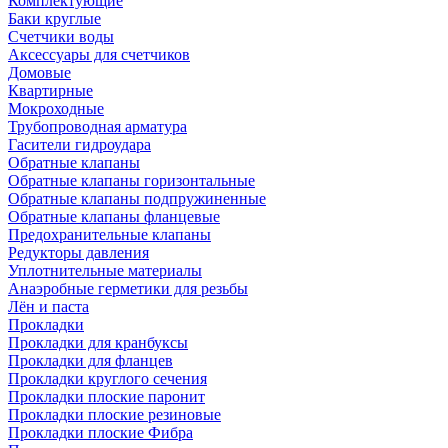
Комплектующие
Баки круглые
Счетчики воды
Аксессуары для счетчиков
Домовые
Квартирные
Мокроходные
Трубопроводная арматура
Гасители гидроудара
Обратные клапаны
Обратные клапаны горизонтальные
Обратные клапаны подпружиненные
Обратные клапаны фланцевые
Предохранительные клапаны
Редукторы давления
Уплотнительные материалы
Анаэробные герметики для резьбы
Лён и паста
Прокладки
Прокладки для кранбуксы
Прокладки для фланцев
Прокладки круглого сечения
Прокладки плоские паронит
Прокладки плоские резиновые
Прокладки плоские Фибра