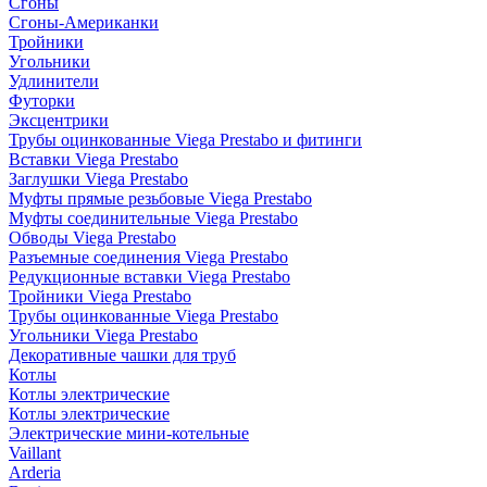
Сгоны
Сгоны-Американки
Тройники
Угольники
Удлинители
Футорки
Эксцентрики
Трубы оцинкованные Viega Prestabo и фитинги
Вставки Viega Prestabo
Заглушки Viega Prestabo
Муфты прямые резьбовые Viega Prestabo
Муфты соединительные Viega Prestabo
Обводы Viega Prestabo
Разъемные соединения Viega Prestabo
Редукционные вставки Viega Prestabo
Тройники Viega Prestabo
Трубы оцинкованные Viega Prestabo
Угольники Viega Prestabo
Декоративные чашки для труб
Котлы
Котлы электрические
Котлы электрические
Электрические мини-котельные
Vaillant
Arderia