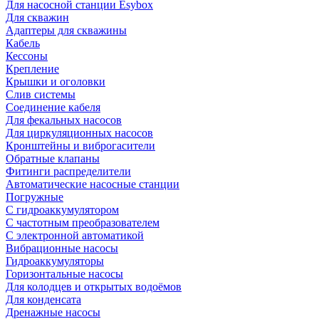
Для насосной станции Esybox
Для скважин
Адаптеры для скважины
Кабель
Кессоны
Крепление
Крышки и оголовки
Слив системы
Соединение кабеля
Для фекальных насосов
Для циркуляционных насосов
Кронштейны и виброгасители
Обратные клапаны
Фитинги распределители
Автоматические насосные станции
Погружные
С гидроаккумулятором
С частотным преобразователем
С электронной автоматикой
Вибрационные насосы
Гидроаккумуляторы
Горизонтальные насосы
Для колодцев и открытых водоёмов
Для конденсата
Дренажные насосы