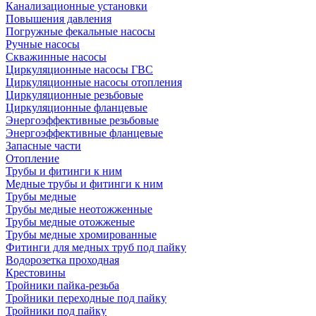
Канализационные установки
Повышения давления
Погружные фекальные насосы
Ручные насосы
Скважинные насосы
Циркуляционные насосы ГВС
Циркуляционные насосы отопления
Циркуляционные резьбовые
Циркуляционные фланцевые
Энергоэффективные резьбовые
Энергоэффективные фланцевые
Запасные части
Отопление
Трубы и фитинги к ним
Медные трубы и фитинги к ним
Трубы медные
Трубы медные неотожженные
Трубы медные отожженые
Трубы медные хромированные
Фитинги для медных труб под пайку
Водорозетка проходная
Крестовины
Тройники пайка-резьба
Тройники переходные под пайку
Тройники под пайку