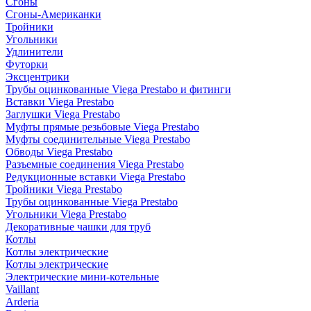
Сгоны
Сгоны-Американки
Тройники
Угольники
Удлинители
Футорки
Эксцентрики
Трубы оцинкованные Viega Prestabo и фитинги
Вставки Viega Prestabo
Заглушки Viega Prestabo
Муфты прямые резьбовые Viega Prestabo
Муфты соединительные Viega Prestabo
Обводы Viega Prestabo
Разъемные соединения Viega Prestabo
Редукционные вставки Viega Prestabo
Тройники Viega Prestabo
Трубы оцинкованные Viega Prestabo
Угольники Viega Prestabo
Декоративные чашки для труб
Котлы
Котлы электрические
Котлы электрические
Электрические мини-котельные
Vaillant
Arderia