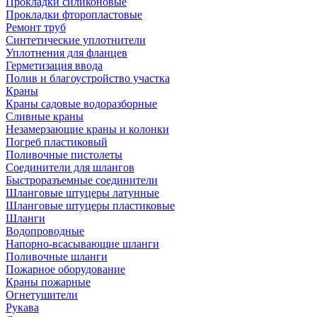
Прокладки силиконовые
Прокладки фторопластовые
Ремонт труб
Синтетические уплотнители
Уплотнения для фланцев
Герметизация ввода
Полив и благоустройство участка
Краны
Краны садовые водоразборные
Сливные краны
Незамерзающие краны и колонки
Погреб пластиковый
Поливочные пистолеты
Соединители для шлангов
Быстроразъемные соединители
Шланговые штуцеры латунные
Шланговые штуцеры пластиковые
Шланги
Водопроводные
Напорно-всасывающие шланги
Поливочные шланги
Пожарное оборудование
Краны пожарные
Огнетушители
Рукава