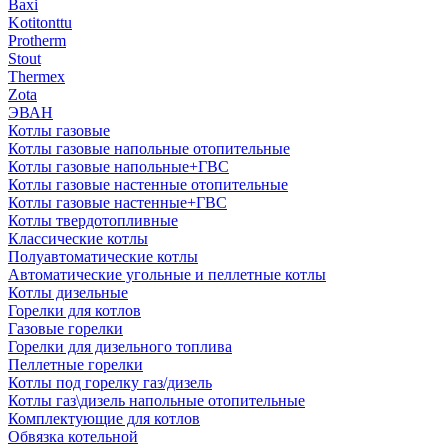
Baxi
Kotitonttu
Protherm
Stout
Thermex
Zota
ЭВАН
Котлы газовые
Котлы газовые напольные отопительные
Котлы газовые напольные+ГВС
Котлы газовые настенные отопительные
Котлы газовые настенные+ГВС
Котлы твердотопливные
Классические котлы
Полуавтоматические котлы
Автоматические угольные и пеллетные котлы
Котлы дизельные
Горелки для котлов
Газовые горелки
Горелки для дизельного топлива
Пеллетные горелки
Котлы под горелку газ/дизель
Котлы газ\дизель напольные отопительные
Комплектующие для котлов
Обвязка котельной