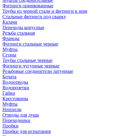
Муфты соединительные
Фитинги оцинкованные
Трубы из черной стали и фитинги к ним
Стальные фитинги под сварку
Калачи
Переходы конусные
Резьба стальная
Фланцы
Фитинги стальные черные
Муфты
Сгоны
Трубы стальные черные
Фитинги чугунные черные
Резьбовые соединители латунные
Бочата
Водоотводы
Водорозетки
Гайки
Крестовины
Муфты
Ниппели
Отводы для душа
Переходники
Пробки
Пробки для испытания