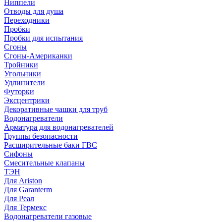
Ниппели
Отводы для душа
Переходники
Пробки
Пробки для испытания
Сгоны
Сгоны-Американки
Тройники
Угольники
Удлинители
Футорки
Эксцентрики
Декоративные чашки для труб
Водонагреватели
Арматура для водонагревателей
Группы безопасности
Расширительные баки ГВС
Сифоны
Смесительные клапаны
ТЭН
Для Ariston
Для Garanterm
Для Реал
Для Термекс
Водонагреватели газовые