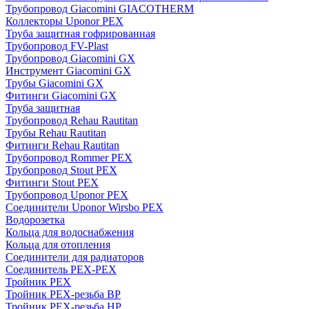
Трубопровод Giacomini GIACOTHERM
Коллекторы Uponor PEX
Труба защитная гофрированная
Трубопровод FV-Plast
Трубопровод Giacomini GX
Инструмент Giacomini GX
Трубы Giacomini GX
Фитинги Giacomini GX
Труба защитная
Трубопровод Rehau Rautitan
Трубы Rehau Rautitan
Фитинги Rehau Rautitan
Трубопровод Rommer PEX
Трубопровод Stout PEX
Фитинги Stout PEX
Трубопровод Uponor PEX
Соединители Uponor Wirsbo PEX
Водорозетка
Кольца для водоснабжения
Кольца для отопления
Соединители для радиаторов
Соединитель PEX-PEX
Тройник PEX
Тройник PEX-резьба ВР
Тройник PEX-резьба НР