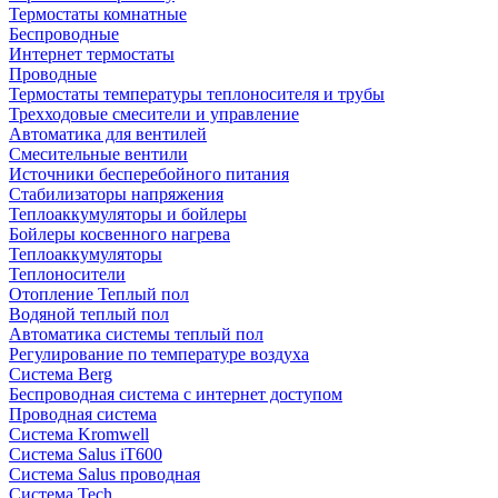
Термостаты комнатные
Беспроводные
Интернет термостаты
Проводные
Термостаты температуры теплоносителя и трубы
Трехходовые смесители и управление
Автоматика для вентилей
Смесительные вентили
Источники бесперебойного питания
Стабилизаторы напряжения
Теплоаккумуляторы и бойлеры
Бойлеры косвенного нагрева
Теплоаккумуляторы
Теплоносители
Отопление Теплый пол
Водяной теплый пол
Автоматика системы теплый пол
Регулирование по температуре воздуха
Система Berg
Беспроводная система с интернет доступом
Проводная система
Система Kromwell
Система Salus iT600
Система Salus проводная
Система Tech