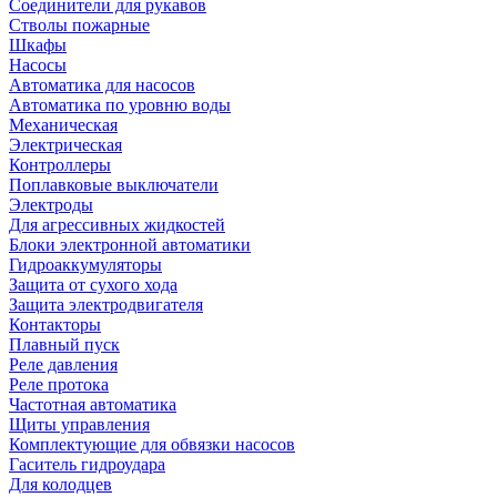
Соединители для рукавов
Стволы пожарные
Шкафы
Насосы
Автоматика для насосов
Автоматика по уровню воды
Механическая
Электрическая
Контроллеры
Поплавковые выключатели
Электроды
Для агрессивных жидкостей
Блоки электронной автоматики
Гидроаккумуляторы
Защита от сухого хода
Защита электродвигателя
Контакторы
Плавный пуск
Реле давления
Реле протока
Частотная автоматика
Щиты управления
Комплектующие для обвязки насосов
Гаситель гидроудара
Для колодцев