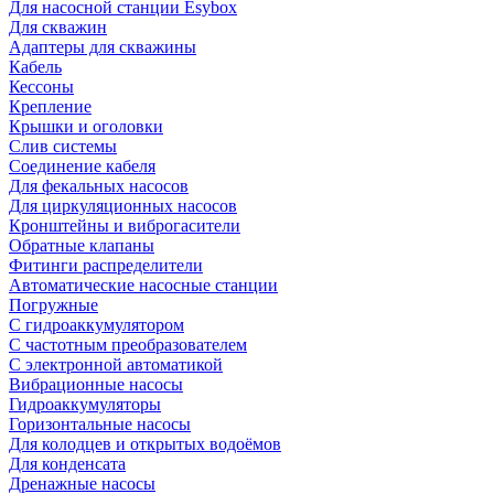
Для насосной станции Esybox
Для скважин
Адаптеры для скважины
Кабель
Кессоны
Крепление
Крышки и оголовки
Слив системы
Соединение кабеля
Для фекальных насосов
Для циркуляционных насосов
Кронштейны и виброгасители
Обратные клапаны
Фитинги распределители
Автоматические насосные станции
Погружные
С гидроаккумулятором
С частотным преобразователем
С электронной автоматикой
Вибрационные насосы
Гидроаккумуляторы
Горизонтальные насосы
Для колодцев и открытых водоёмов
Для конденсата
Дренажные насосы