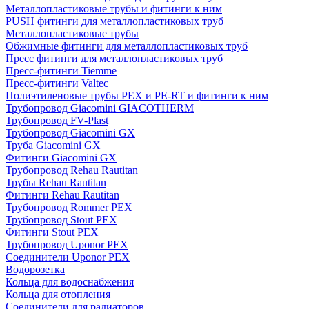
Металлопластиковые трубы и фитинги к ним
PUSH фитинги для металлопластиковых труб
Металлопластиковые трубы
Обжимные фитинги для металлопластиковых труб
Пресс фитинги для металлопластиковых труб
Пресс-фитинги Tiemme
Пресс-фитинги Valtec
Полиэтиленовые трубы PEX и PE-RT и фитинги к ним
Трубопровод Giacomini GIACOTHERM
Трубопровод FV-Plast
Трубопровод Giacomini GX
Труба Giacomini GX
Фитинги Giacomini GX
Трубопровод Rehau Rautitan
Трубы Rehau Rautitan
Фитинги Rehau Rautitan
Трубопровод Rommer PEX
Трубопровод Stout PEX
Фитинги Stout PEX
Трубопровод Uponor PEX
Соединители Uponor PEX
Водорозетка
Кольца для водоснабжения
Кольца для отопления
Соединители для радиаторов