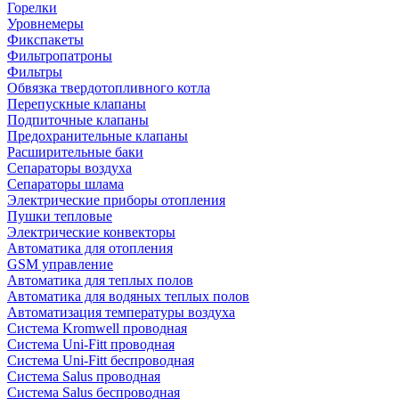
Горелки
Уровнемеры
Фикспакеты
Фильтропатроны
Фильтры
Обвязка твердотопливного котла
Перепускные клапаны
Подпиточные клапаны
Предохранительные клапаны
Расширительные баки
Сепараторы воздуха
Сепараторы шлама
Электрические приборы отопления
Пушки тепловые
Электрические конвекторы
Автоматика для отопления
GSM управление
Автоматика для теплых полов
Автоматика для водяных теплых полов
Автоматизация температуры воздуха
Система Kromwell проводная
Система Uni-Fitt проводная
Система Uni-Fitt беспроводная
Система Salus проводная
Система Salus беспроводная