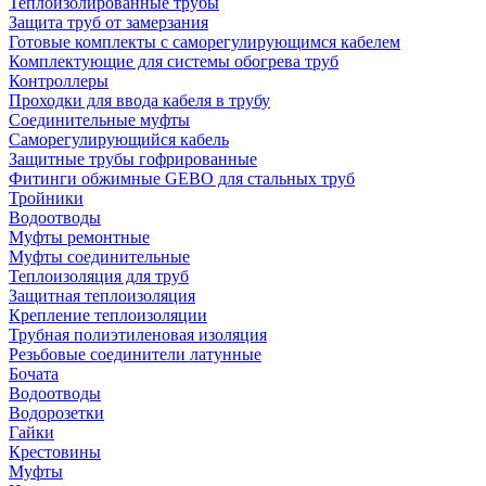
Теплоизолированные трубы
Защита труб от замерзания
Готовые комплекты с саморегулирующимся кабелем
Комплектующие для системы обогрева труб
Контроллеры
Проходки для ввода кабеля в трубу
Соединительные муфты
Саморегулирующийся кабель
Защитные трубы гофрированные
Фитинги обжимные GEBO для стальных труб
Тройники
Водоотводы
Муфты ремонтные
Муфты соединительные
Теплоизоляция для труб
Защитная теплоизоляция
Крепление теплоизоляции
Трубная полиэтиленовая изоляция
Резьбовые соединители латунные
Бочата
Водоотводы
Водорозетки
Гайки
Крестовины
Муфты