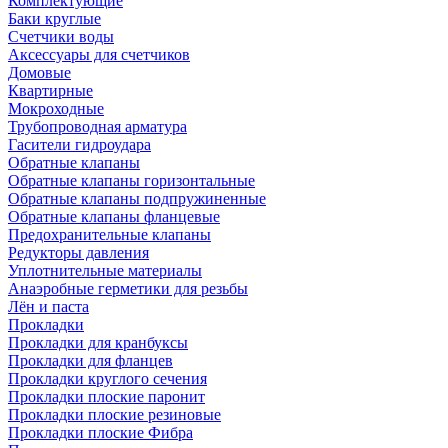
Комплектующие
Баки круглые
Счетчики воды
Аксессуары для счетчиков
Домовые
Квартирные
Мокроходные
Трубопроводная арматура
Гасители гидроудара
Обратные клапаны
Обратные клапаны горизонтальные
Обратные клапаны подпружиненные
Обратные клапаны фланцевые
Предохранительные клапаны
Редукторы давления
Уплотнительные материалы
Анаэробные герметики для резьбы
Лён и паста
Прокладки
Прокладки для кранбуксы
Прокладки для фланцев
Прокладки круглого сечения
Прокладки плоские паронит
Прокладки плоские резиновые
Прокладки плоские Фибра