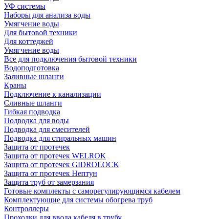
УФ системы
Наборы для анализа воды
Умягчение воды
Для бытовой техники
Для коттеджей
Умягчение воды
Все для подключения бытовой техники
Водоподготовка
Заливные шланги
Краны
Подключение к канализации
Сливные шланги
Гибкая подводка
Подводка для воды
Подводка для смесителей
Подводка для стиральных машин
Защита от протечек
Защита от протечек WELROK
Защита от протечек GIDROLOCK
Защита от протечек Нептун
Защита труб от замерзания
Готовые комплекты с саморегулирующимся кабелем
Комплектующие для системы обогрева труб
Контроллеры
Проходки для ввода кабеля в трубу