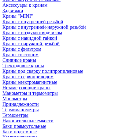
Аксессуары к кранам
Задвижки
Краны "MINI"
Краны с внутренней резьбой
Краны с внутренней-наружной резьбой
Краны с воздухоотводчиком
Краны с накидной гайкой
Краны с наружной резьбой
Краны с фильтром
Краны со сгоном
Сливные краны
Трехходовые краны
Краны под сварку полипропиленовые
Краны с сервоприводом
Краны электромагнитные
Незамерзающие краны
Манометры и термометры
Манометры
Принадлежности
Термоманометры
Термометры
Накопительные емкости
Баки прямоугольные
Баки подземные