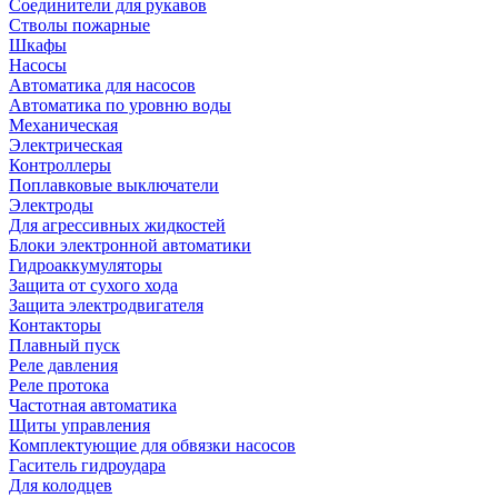
Соединители для рукавов
Стволы пожарные
Шкафы
Насосы
Автоматика для насосов
Автоматика по уровню воды
Механическая
Электрическая
Контроллеры
Поплавковые выключатели
Электроды
Для агрессивных жидкостей
Блоки электронной автоматики
Гидроаккумуляторы
Защита от сухого хода
Защита электродвигателя
Контакторы
Плавный пуск
Реле давления
Реле протока
Частотная автоматика
Щиты управления
Комплектующие для обвязки насосов
Гаситель гидроудара
Для колодцев