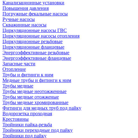
Канализационные установки
Повышения давления
Погружные фекальные насосы
Ручные насосы
Скважинные насосы
Циркуляционные насосы ГВС
Циркуляционные насосы отопления
Циркуляционные резьбовые
Циркуляционные фланцевые
Энергоэффективные резьбовые
Энергоэффективные фланцевые
Запасные части
Отопление
Трубы и фитинги к ним
Медные трубы и фитинги к ним
Трубы медные
Трубы медные неотожженные
Трубы медные отожженые
Трубы медные хромированные
Фитинги для медных труб под пайку
Водорозетка проходная
Крестовины
Тройники пайка-резьба
Тройники переходные под пайку
Тройники под пайку