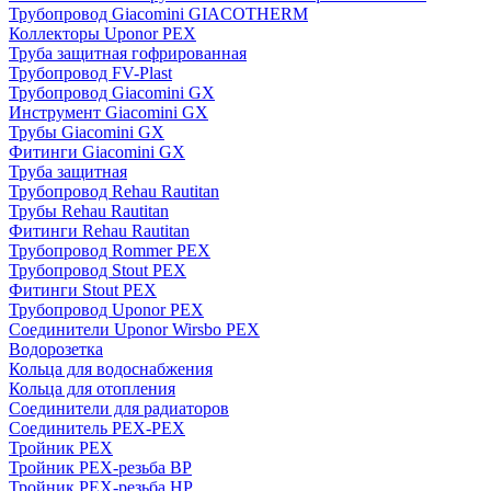
Трубопровод Giacomini GIACOTHERM
Коллекторы Uponor PEX
Труба защитная гофрированная
Трубопровод FV-Plast
Трубопровод Giacomini GX
Инструмент Giacomini GX
Трубы Giacomini GX
Фитинги Giacomini GX
Труба защитная
Трубопровод Rehau Rautitan
Трубы Rehau Rautitan
Фитинги Rehau Rautitan
Трубопровод Rommer PEX
Трубопровод Stout PEX
Фитинги Stout PEX
Трубопровод Uponor PEX
Соединители Uponor Wirsbo PEX
Водорозетка
Кольца для водоснабжения
Кольца для отопления
Соединители для радиаторов
Соединитель PEX-PEX
Тройник PEX
Тройник PEX-резьба ВР
Тройник PEX-резьба НР