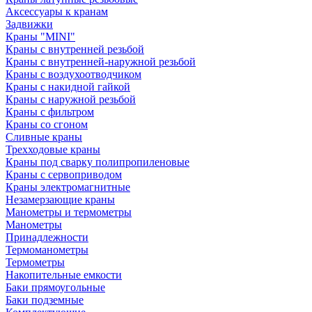
Аксессуары к кранам
Задвижки
Краны "MINI"
Краны с внутренней резьбой
Краны с внутренней-наружной резьбой
Краны с воздухоотводчиком
Краны с накидной гайкой
Краны с наружной резьбой
Краны с фильтром
Краны со сгоном
Сливные краны
Трехходовые краны
Краны под сварку полипропиленовые
Краны с сервоприводом
Краны электромагнитные
Незамерзающие краны
Манометры и термометры
Манометры
Принадлежности
Термоманометры
Термометры
Накопительные емкости
Баки прямоугольные
Баки подземные