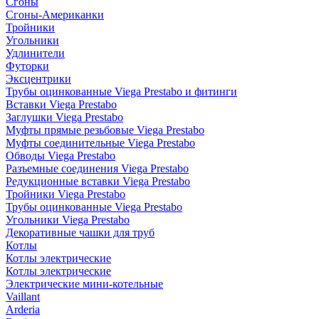
Сгоны
Сгоны-Американки
Тройники
Угольники
Удлинители
Футорки
Эксцентрики
Трубы оцинкованные Viega Prestabo и фитинги
Вставки Viega Prestabo
Заглушки Viega Prestabo
Муфты прямые резьбовые Viega Prestabo
Муфты соединительные Viega Prestabo
Обводы Viega Prestabo
Разъемные соединения Viega Prestabo
Редукционные вставки Viega Prestabo
Тройники Viega Prestabo
Трубы оцинкованные Viega Prestabo
Угольники Viega Prestabo
Декоративные чашки для труб
Котлы
Котлы электрические
Котлы электрические
Электрические мини-котельные
Vaillant
Arderia