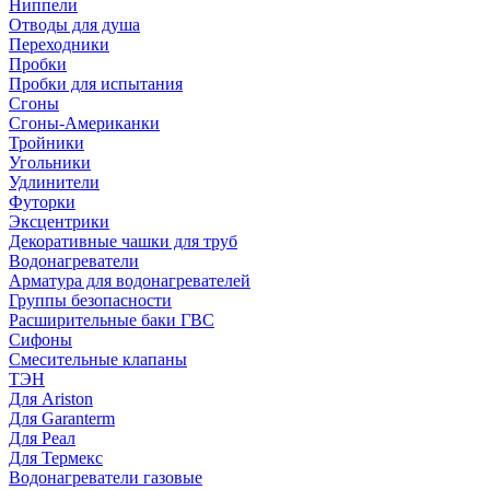
Ниппели
Отводы для душа
Переходники
Пробки
Пробки для испытания
Сгоны
Сгоны-Американки
Тройники
Угольники
Удлинители
Футорки
Эксцентрики
Декоративные чашки для труб
Водонагреватели
Арматура для водонагревателей
Группы безопасности
Расширительные баки ГВС
Сифоны
Смесительные клапаны
ТЭН
Для Ariston
Для Garanterm
Для Реал
Для Термекс
Водонагреватели газовые