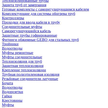
Теплоизолированные трубы
Защита труб от замерзания
Готовые комплекты с саморегулирующимся кабелем
Комплектующие для системы обогрева труб
Контроллеры
Проходки для ввода кабеля в трубу
Соединительные муфты
Саморегулирующийся кабель
Защитные трубы гофрированные
Фитинги обжимные GEBO для стальных труб
Тройники
Водоотводы
Муфты ремонтные
Муфты соединительные
Теплоизоляция для труб
Защитная теплоизоляция
Крепление теплоизоляции
Трубная полиэтиленовая изоляция
Резьбовые соединители латунные
Бочата
Водоотводы
Водорозетки
Гайки
Крестовины
Муфты