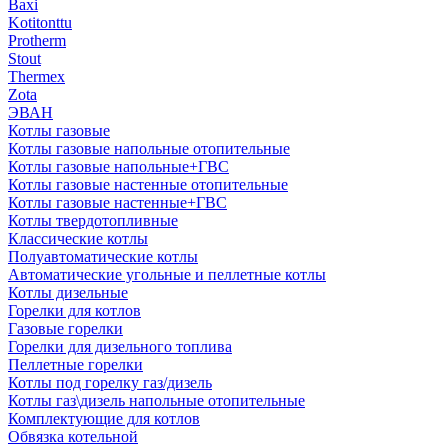
Baxi
Kotitonttu
Protherm
Stout
Thermex
Zota
ЭВАН
Котлы газовые
Котлы газовые напольные отопительные
Котлы газовые напольные+ГВС
Котлы газовые настенные отопительные
Котлы газовые настенные+ГВС
Котлы твердотопливные
Классические котлы
Полуавтоматические котлы
Автоматические угольные и пеллетные котлы
Котлы дизельные
Горелки для котлов
Газовые горелки
Горелки для дизельного топлива
Пеллетные горелки
Котлы под горелку газ/дизель
Котлы газ\дизель напольные отопительные
Комплектующие для котлов
Обвязка котельной