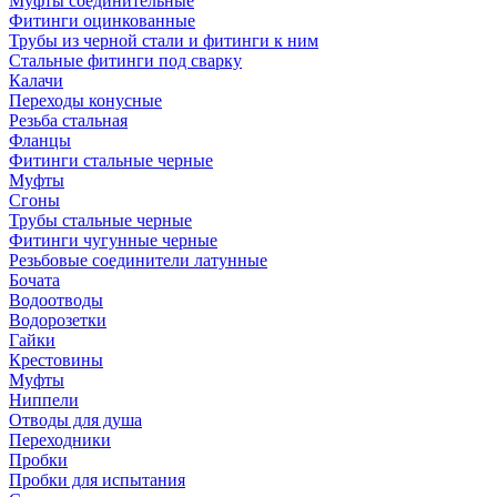
Муфты соединительные
Фитинги оцинкованные
Трубы из черной стали и фитинги к ним
Стальные фитинги под сварку
Калачи
Переходы конусные
Резьба стальная
Фланцы
Фитинги стальные черные
Муфты
Сгоны
Трубы стальные черные
Фитинги чугунные черные
Резьбовые соединители латунные
Бочата
Водоотводы
Водорозетки
Гайки
Крестовины
Муфты
Ниппели
Отводы для душа
Переходники
Пробки
Пробки для испытания