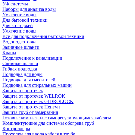
УФ системы
Наборы для анализа воды
Умягчение воды
Для бытовой техники
Для коттеджей
Умягчение воды
Все для подключения бытовой техники
Водоподготовка
Заливные шланги
Краны
Подключение к канализации
Сливные шланги
Гибкая подводка
Подводка для воды
Подводка для смесителей
Подводка для стиральных машин
Защита от протечек
Защита от протечек WELROK
Защита от протечек GIDROLOCK
Защита от протечек Нептун
Защита труб от замерзания
Готовые комплекты с саморегулирующимся кабелем
Комплектующие для системы обогрева труб
Контроллеры
Проходки для ввода кабеля в трубу