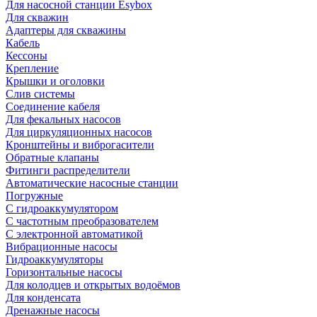
Для насосной станции Esybox
Для скважин
Адаптеры для скважины
Кабель
Кессоны
Крепление
Крышки и оголовки
Слив системы
Соединение кабеля
Для фекальных насосов
Для циркуляционных насосов
Кронштейны и виброгасители
Обратные клапаны
Фитинги распределители
Автоматические насосные станции
Погружные
С гидроаккумулятором
С частотным преобразователем
С электронной автоматикой
Вибрационные насосы
Гидроаккумуляторы
Горизонтальные насосы
Для колодцев и открытых водоёмов
Для конденсата
Дренажные насосы