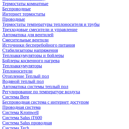
Термостаты комнатные
Беспроводные
Интернет термостаты
Проводные
Термостаты температуры теплоносителя и трубы
Трехходовые смесители и управление
Автоматика для вентилей
Смесительные вентили
Источники бесперебойного питания
Стабилизаторы напряжения
Теплоаккумуляторы и бойлеры
Бойлеры косвенного нагрева
Теплоаккумуляторы
Теплоносители
Отопление Теплый пол
Водяной теплый пол
Автоматика системы теплый пол
Регулирование по температуре воздуха
Система Berg
Беспроводная система с интернет доступом
Проводная система
Система Kromwell
Система Salus iT600
Система Salus проводная
Система Tech