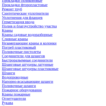
Прокладки силиконовые
Прокладки фторопластовые
Ремонт труб
Синтетические уплотнители
Уплотнения для фланцев
Герметизация ввода
Полив и благоустройство участка
Краны
Краны садовые водоразборные
Сливные краны
Незамерзающие краны и колонки
Погреб пластиковый
Поливочные пистолеты
Соединители для шлангов
Быстроразъемные соединители
Шланговые штуцеры латунные
Шланговые штуцеры пластиковые
Шланги
Водопроводные
Напорно-всасывающие шланги
Поливочные шланги
Пожарное оборудование
Краны пожарные
Огнетушители
Рукава