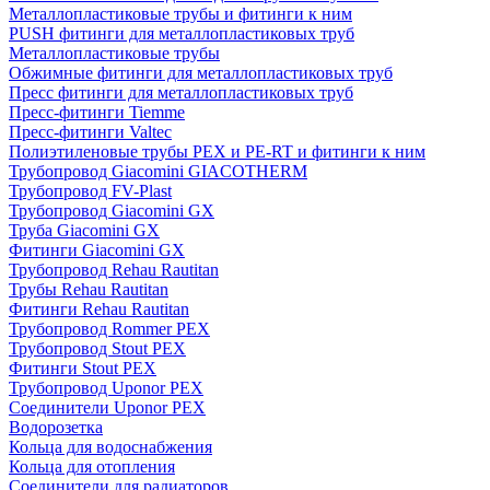
Металлопластиковые трубы и фитинги к ним
PUSH фитинги для металлопластиковых труб
Металлопластиковые трубы
Обжимные фитинги для металлопластиковых труб
Пресс фитинги для металлопластиковых труб
Пресс-фитинги Tiemme
Пресс-фитинги Valtec
Полиэтиленовые трубы PEX и PE-RT и фитинги к ним
Трубопровод Giacomini GIACOTHERM
Трубопровод FV-Plast
Трубопровод Giacomini GX
Труба Giacomini GX
Фитинги Giacomini GX
Трубопровод Rehau Rautitan
Трубы Rehau Rautitan
Фитинги Rehau Rautitan
Трубопровод Rommer PEX
Трубопровод Stout PEX
Фитинги Stout PEX
Трубопровод Uponor PEX
Соединители Uponor PEX
Водорозетка
Кольца для водоснабжения
Кольца для отопления
Соединители для радиаторов