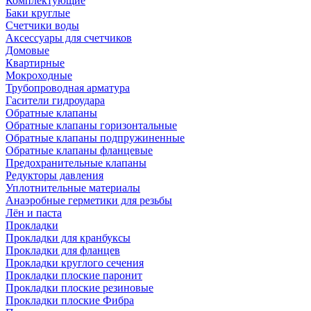
Комплектующие
Баки круглые
Счетчики воды
Аксессуары для счетчиков
Домовые
Квартирные
Мокроходные
Трубопроводная арматура
Гасители гидроудара
Обратные клапаны
Обратные клапаны горизонтальные
Обратные клапаны подпружиненные
Обратные клапаны фланцевые
Предохранительные клапаны
Редукторы давления
Уплотнительные материалы
Анаэробные герметики для резьбы
Лён и паста
Прокладки
Прокладки для кранбуксы
Прокладки для фланцев
Прокладки круглого сечения
Прокладки плоские паронит
Прокладки плоские резиновые
Прокладки плоские Фибра