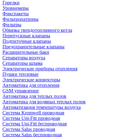
Горелки
Уровнемеры
Фикспакеты
Фильтропатроны
Фильтры
Обвязка твердотопливного котла
Перепускные клапаны
Подпиточные клапаны
Предохранительные клапаны
Расширительные баки
Сепараторы воздуха
Сепараторы шлама
Электрические приборы отопления
Пушки тепловые
Электрические конвекторы
Автоматика для отопления
GSM управление
Автоматика для теплых полов
Автоматика для водяных теплых полов
Автоматизация температуры воздуха
Система Kromwell проводная
Система Uni-Fitt проводная
Система Uni-Fitt беспроводная
Система Salus проводная
Система Salus беспроводная