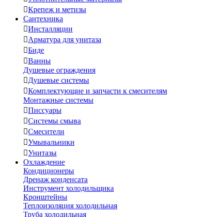

Крепеж и метизы
Сантехника

Инсталляции

Арматура для унитаза

Биде

Ванны
Душевые ограждения

Душевые системы

Комплектующие и запчасти к смесителям
Монтажные системы

Писсуары

Системы смыва

Смесители

Умывальники

Унитазы
Охлаждение
Кондиционеры
Дренаж конденсата
Инструмент холодильщика
Кронштейны
Теплоизоляция холодильная
Труба холодильная