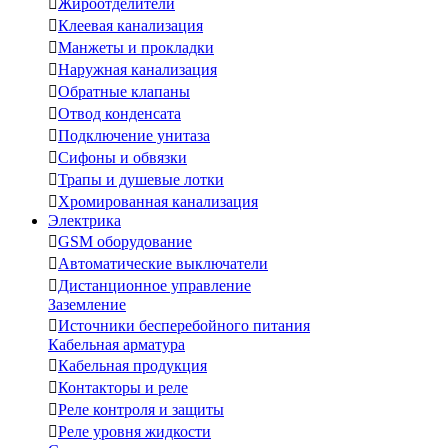

Жироотделители

Клеевая канализация

Манжеты и прокладки

Наружная канализация

Обратные клапаны

Отвод конденсата

Подключение унитаза

Сифоны и обвязки

Трапы и душевые лотки

Хромированная канализация
Электрика

GSM оборудование

Автоматические выключатели

Дистанционное управление
Заземление

Источники бесперебойного питания
Кабельная арматура

Кабельная продукция

Контакторы и реле

Реле контроля и защиты

Реле уровня жидкости