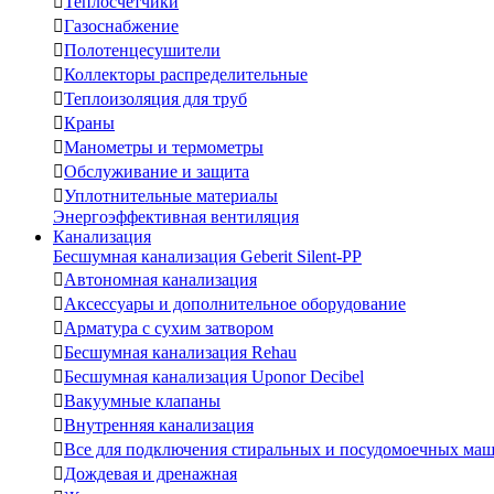

Теплосчетчики

Газоснабжение

Полотенцесушители

Коллекторы распределительные

Теплоизоляция для труб

Краны

Манометры и термометры

Обслуживание и защита

Уплотнительные материалы
Энергоэффективная вентиляция
Канализация
Бесшумная канализация Geberit Silent-PP

Автономная канализация

Аксессуары и дополнительное оборудование

Арматура с сухим затвором

Бесшумная канализация Rehau

Бесшумная канализация Uponor Decibel

Вакуумные клапаны

Внутренняя канализация

Все для подключения стиральных и посудомоечных ма

Дождевая и дренажная