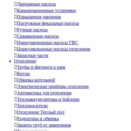

Дренажные насосы

Канализационные установки

Повышения давления

Погружные фекальные насосы

Ручные насосы

Скважинные насосы

Циркуляционные насосы ГВС

Циркуляционные насосы отопления

Запасные части
Отопление

Трубы и фитинги к ним

Котлы

Обвязка котельной

Электрические приборы отопления

Автоматика для отопления

Теплоаккумуляторы и бойлеры

Теплоносители

Отопление Теплый пол

Радиаторы и обвязка

Защита труб от замерзания