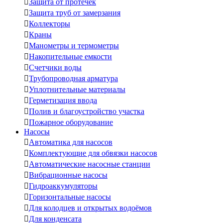

Защита от протечек

Защита труб от замерзания

Коллекторы

Краны

Манометры и термометры

Накопительные емкости

Счетчики воды

Трубопроводная арматура

Уплотнительные материалы

Герметизация ввода

Полив и благоустройство участка

Пожарное оборудование
Насосы

Автоматика для насосов

Комплектующие для обвязки насосов

Автоматические насосные станции

Вибрационные насосы

Гидроаккумуляторы

Горизонтальные насосы

Для колодцев и открытых водоёмов

Для конденсата