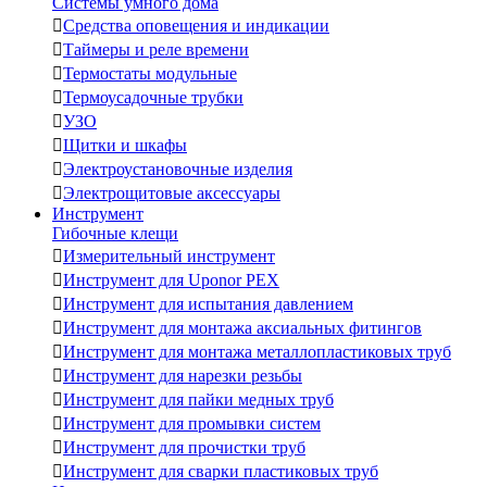
Системы умного дома

Средства оповещения и индикации

Таймеры и реле времени

Термостаты модульные

Термоусадочные трубки

УЗО

Щитки и шкафы

Электроустановочные изделия

Электрощитовые аксессуары
Инструмент
Гибочные клещи

Измерительный инструмент

Инструмент для Uponor PEX

Инструмент для испытания давлением

Инструмент для монтажа аксиальных фитингов

Инструмент для монтажа металлопластиковых труб

Инструмент для нарезки резьбы

Инструмент для пайки медных труб

Инструмент для промывки систем

Инструмент для прочистки труб

Инструмент для сварки пластиковых труб