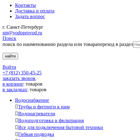
Контакты
Доставка и оплата
Задать вопрос
г. Санкт-Петербург
sm@vodoprovod.ru
Поиск
поиск по наименованию раздела или товара
переход в раздел
Войти
+7 (812) 350-45-25
заказать звонок
в корзине
:
товаров
в закладках
:
товаров
Водоснабжение

Трубы и фитинги к ним

Водонагреватели

Водоподготовка и фильтрация

Все для подключения бытовой техники

Гибкая подводка