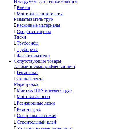
Инструмент для теплоизоляции

Ключи

Монтажные пистолеты
Разматыватель труб

Расходные материалы

Средства защиты
Тиски

Трубогибы

Труборезы

Фаскосниматели
Сопутствующие товары
Алюминиевый рифленый лист

Герметики

Липкая лента
Маркировка

Монтаж ПВХ клеевых труб

Монтажная пена

Ревизионные люки

Ремонт труб

Специальная химия

Строительный клей

Уплотнительные материалы