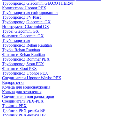
Трубопровод Giacomini GIACOTHERM
Коллекторы Uponor PEX
Труба защитная гофрированная
Трубопровод FV-Plast
Трубопровод Giacomini GX
Инструмент Giacomini GX
Трубы Giacomini GX
Фитинги Giacomini GX
Труба защитная
Трубопровод Rehau Rautitan
Трубы Rehau Rautitan
Фитинги Rehau Rautitan
Трубопровод Rommer PEX
Трубопровод Stout PEX
Фитинги Stout PEX
Трубопровод Uponor PEX
Соединители Uponor Wirsbo PEX
Водорозетка
Кольца для водоснабжения
Кольца для отопления
Соединители для радиаторов
Соединитель PEX-PEX
Тройник PEX
Тройник PEX-резьба ВР
Тройник PEX-резьба НР