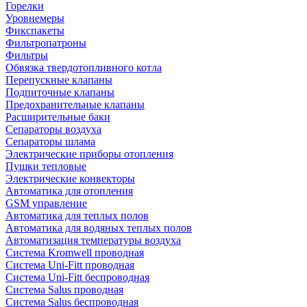
Горелки
Уровнемеры
Фикспакеты
Фильтропатроны
Фильтры
Обвязка твердотопливного котла
Перепускные клапаны
Подпиточные клапаны
Предохранительные клапаны
Расширительные баки
Сепараторы воздуха
Сепараторы шлама
Электрические приборы отопления
Пушки тепловые
Электрические конвекторы
Автоматика для отопления
GSM управление
Автоматика для теплых полов
Автоматика для водяных теплых полов
Автоматизация температуры воздуха
Система Kromwell проводная
Система Uni-Fitt проводная
Система Uni-Fitt беспроводная
Система Salus проводная
Система Salus беспроводная