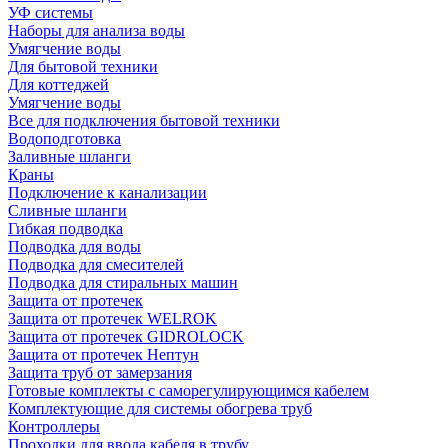
УФ системы
Наборы для анализа воды
Умягчение воды
Для бытовой техники
Для коттеджей
Умягчение воды
Все для подключения бытовой техники
Водоподготовка
Заливные шланги
Краны
Подключение к канализации
Сливные шланги
Гибкая подводка
Подводка для воды
Подводка для смесителей
Подводка для стиральных машин
Защита от протечек
Защита от протечек WELROK
Защита от протечек GIDROLOCK
Защита от протечек Нептун
Защита труб от замерзания
Готовые комплекты с саморегулирующимся кабелем
Комплектующие для системы обогрева труб
Контроллеры
Проходки для ввода кабеля в трубу