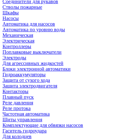
Соединители для рукавов
Стволы пожарные
Шкафы
Насосы
Автоматика для насосов
Автоматика по уровню воды
Механическая
Электрическая
Контроллеры
Поплавковые выключатели
Электроды
Для агрессивных жидкостей
Блоки электронной автоматики
Гидроаккумуляторы
Защита от сухого хода
Защита электродвигателя
Контакторы
Плавный пуск
Реле давления
Реле протока
Частотная автоматика
Щиты управления
Комплектующие для обвязки насосов
Гаситель гидроудара
Для колодцев