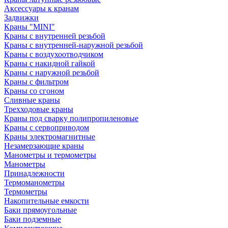
Аксессуары к кранам
Задвижки
Краны "MINI"
Краны с внутренней резьбой
Краны с внутренней-наружной резьбой
Краны с воздухоотводчиком
Краны с накидной гайкой
Краны с наружной резьбой
Краны с фильтром
Краны со сгоном
Сливные краны
Трехходовые краны
Краны под сварку полипропиленовые
Краны с сервоприводом
Краны электромагнитные
Незамерзающие краны
Манометры и термометры
Манометры
Принадлежности
Термоманометры
Термометры
Накопительные емкости
Баки прямоугольные
Баки подземные