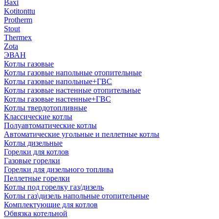
Baxi
Kotitonttu
Protherm
Stout
Thermex
Zota
ЭВАН
Котлы газовые
Котлы газовые напольные отопительные
Котлы газовые напольные+ГВС
Котлы газовые настенные отопительные
Котлы газовые настенные+ГВС
Котлы твердотопливные
Классические котлы
Полуавтоматические котлы
Автоматические угольные и пеллетные котлы
Котлы дизельные
Горелки для котлов
Газовые горелки
Горелки для дизельного топлива
Пеллетные горелки
Котлы под горелку газ/дизель
Котлы газ\дизель напольные отопительные
Комплектующие для котлов
Обвязка котельной