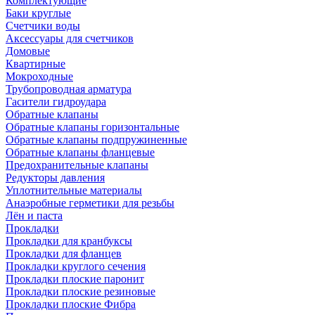
Комплектующие
Баки круглые
Счетчики воды
Аксессуары для счетчиков
Домовые
Квартирные
Мокроходные
Трубопроводная арматура
Гасители гидроудара
Обратные клапаны
Обратные клапаны горизонтальные
Обратные клапаны подпружиненные
Обратные клапаны фланцевые
Предохранительные клапаны
Редукторы давления
Уплотнительные материалы
Анаэробные герметики для резьбы
Лён и паста
Прокладки
Прокладки для кранбуксы
Прокладки для фланцев
Прокладки круглого сечения
Прокладки плоские паронит
Прокладки плоские резиновые
Прокладки плоские Фибра