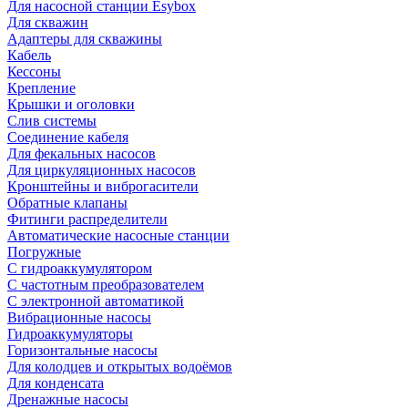
Для насосной станции Esybox
Для скважин
Адаптеры для скважины
Кабель
Кессоны
Крепление
Крышки и оголовки
Слив системы
Соединение кабеля
Для фекальных насосов
Для циркуляционных насосов
Кронштейны и виброгасители
Обратные клапаны
Фитинги распределители
Автоматические насосные станции
Погружные
С гидроаккумулятором
С частотным преобразователем
С электронной автоматикой
Вибрационные насосы
Гидроаккумуляторы
Горизонтальные насосы
Для колодцев и открытых водоёмов
Для конденсата
Дренажные насосы