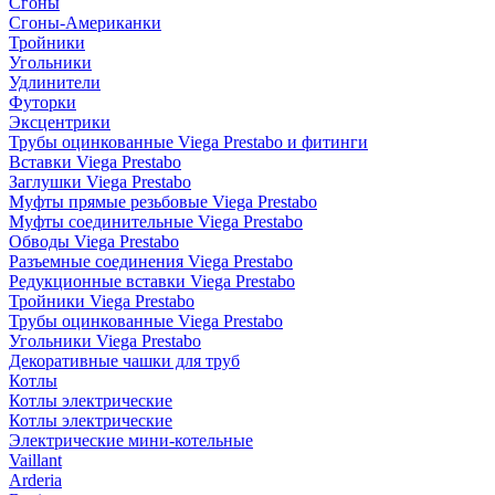
Сгоны
Сгоны-Американки
Тройники
Угольники
Удлинители
Футорки
Эксцентрики
Трубы оцинкованные Viega Prestabo и фитинги
Вставки Viega Prestabo
Заглушки Viega Prestabo
Муфты прямые резьбовые Viega Prestabo
Муфты соединительные Viega Prestabo
Обводы Viega Prestabo
Разъемные соединения Viega Prestabo
Редукционные вставки Viega Prestabo
Тройники Viega Prestabo
Трубы оцинкованные Viega Prestabo
Угольники Viega Prestabo
Декоративные чашки для труб
Котлы
Котлы электрические
Котлы электрические
Электрические мини-котельные
Vaillant
Arderia