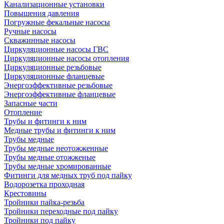
Канализационные установки
Повышения давления
Погружные фекальные насосы
Ручные насосы
Скважинные насосы
Циркуляционные насосы ГВС
Циркуляционные насосы отопления
Циркуляционные резьбовые
Циркуляционные фланцевые
Энергоэффективные резьбовые
Энергоэффективные фланцевые
Запасные части
Отопление
Трубы и фитинги к ним
Медные трубы и фитинги к ним
Трубы медные
Трубы медные неотожженные
Трубы медные отожженые
Трубы медные хромированные
Фитинги для медных труб под пайку
Водорозетка проходная
Крестовины
Тройники пайка-резьба
Тройники переходные под пайку
Тройники под пайку