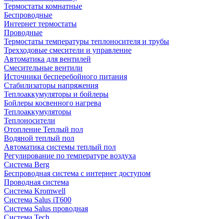
Термостаты комнатные
Беспроводные
Интернет термостаты
Проводные
Термостаты температуры теплоносителя и трубы
Трехходовые смесители и управление
Автоматика для вентилей
Смесительные вентили
Источники бесперебойного питания
Стабилизаторы напряжения
Теплоаккумуляторы и бойлеры
Бойлеры косвенного нагрева
Теплоаккумуляторы
Теплоносители
Отопление Теплый пол
Водяной теплый пол
Автоматика системы теплый пол
Регулирование по температуре воздуха
Система Berg
Беспроводная система с интернет доступом
Проводная система
Система Kromwell
Система Salus iT600
Система Salus проводная
Система Tech