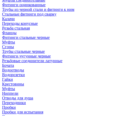
Муфты соединительные
Фитинги оцинкованные
Трубы из черной стали и фитинги к ним
Стальные фитинги под сварку
Калачи
Переходы конусные
Резьба стальная
Фланцы
Фитинги стальные черные
Муфты
Сгоны
Трубы стальные черные
Фитинги чугунные черные
Резьбовые соединители латунные
Бочата
Водоотводы
Водорозетки
Гайки
Крестовины
Муфты
Ниппели
Отводы для душа
Переходники
Пробки
Пробки для испытания