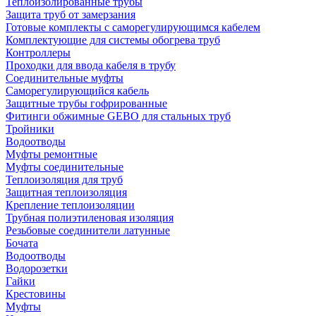
Теплоизолированные трубы
Защита труб от замерзания
Готовые комплекты с саморегулирующимся кабелем
Комплектующие для системы обогрева труб
Контроллеры
Проходки для ввода кабеля в трубу
Соединительные муфты
Саморегулирующийся кабель
Защитные трубы гофрированные
Фитинги обжимные GEBO для стальных труб
Тройники
Водоотводы
Муфты ремонтные
Муфты соединительные
Теплоизоляция для труб
Защитная теплоизоляция
Крепление теплоизоляции
Трубная полиэтиленовая изоляция
Резьбовые соединители латунные
Бочата
Водоотводы
Водорозетки
Гайки
Крестовины
Муфты