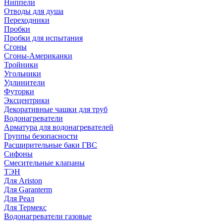
Ниппели
Отводы для душа
Переходники
Пробки
Пробки для испытания
Сгоны
Сгоны-Американки
Тройники
Угольники
Удлинители
Футорки
Эксцентрики
Декоративные чашки для труб
Водонагреватели
Арматура для водонагревателей
Группы безопасности
Расширительные баки ГВС
Сифоны
Смесительные клапаны
ТЭН
Для Ariston
Для Garanterm
Для Реал
Для Термекс
Водонагреватели газовые