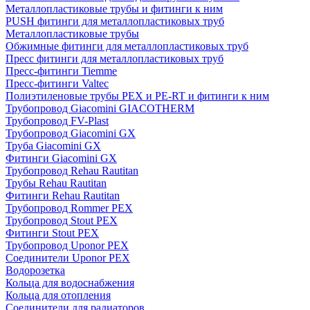
Металлопластиковые трубы и фитинги к ним
PUSH фитинги для металлопластиковых труб
Металлопластиковые трубы
Обжимные фитинги для металлопластиковых труб
Пресс фитинги для металлопластиковых труб
Пресс-фитинги Tiemme
Пресс-фитинги Valtec
Полиэтиленовые трубы PEX и PE-RT и фитинги к ним
Трубопровод Giacomini GIACOTHERM
Трубопровод FV-Plast
Трубопровод Giacomini GX
Труба Giacomini GX
Фитинги Giacomini GX
Трубопровод Rehau Rautitan
Трубы Rehau Rautitan
Фитинги Rehau Rautitan
Трубопровод Rommer PEX
Трубопровод Stout PEX
Фитинги Stout PEX
Трубопровод Uponor PEX
Соединители Uponor PEX
Водорозетка
Кольца для водоснабжения
Кольца для отопления
Соединители для радиаторов