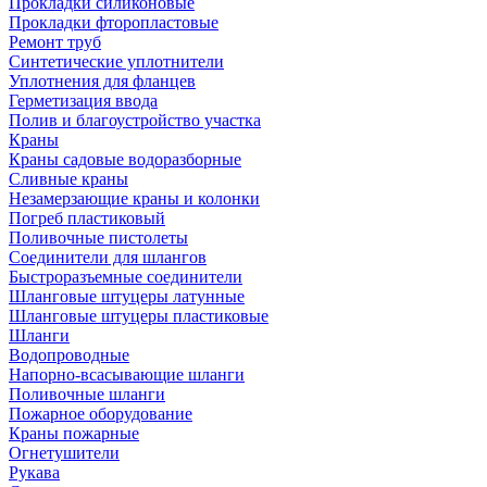
Прокладки силиконовые
Прокладки фторопластовые
Ремонт труб
Синтетические уплотнители
Уплотнения для фланцев
Герметизация ввода
Полив и благоустройство участка
Краны
Краны садовые водоразборные
Сливные краны
Незамерзающие краны и колонки
Погреб пластиковый
Поливочные пистолеты
Соединители для шлангов
Быстроразъемные соединители
Шланговые штуцеры латунные
Шланговые штуцеры пластиковые
Шланги
Водопроводные
Напорно-всасывающие шланги
Поливочные шланги
Пожарное оборудование
Краны пожарные
Огнетушители
Рукава