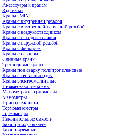
Аксессуары к кранам
Задвижки
Краны "MINI"
Краны с внутренней резьбой
Краны с внутренней-наружной резьбой
Краны с воздухоотводчиком
Краны с накидной гайкой
Краны с наружной резьбой
Краны с фильтром
Краны со сгоном
Сливные краны
Трехходовые краны
Краны под сварку полипропиленовые
Краны с сервоприводом
Краны электромагнитные
Незамерзающие краны
Манометры и термометры
Манометры
Принадлежности
Термоманометры
Термометры
Накопительные емкости
Баки прямоугольные
Баки подземные