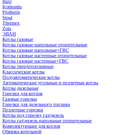
Baxi
Kotitonttu
Protherm
Stout
Thermex
Zota
ЭВАН
Котлы газовые
Котлы газовые напольные отопительные
Котлы газовые напольные+ГВС
Котлы газовые настенные отопительные
Котлы газовые настенные+ГВС
Котлы твердотопливные
Классические котлы
Полуавтоматические котлы
Автоматические угольные и пеллетные котлы
Котлы дизельные
Горелки для котлов
Газовые горелки
Горелки для дизельного топлива
Пеллетные горелки
Котлы под горелку газ/дизель
Котлы газ\дизель напольные отопительные
Комплектующие для котлов
Обвязка котельной