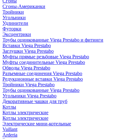
Сгоны
Сгоны-Американки
Тройники
Угольники
Удлинители
Футорки
Эксцентрики
Трубы оцинкованные Viega Prestabo и фитинги
Вставки Viega Prestabo
Заглушки Viega Prestabo
Муфты прямые резьбовые Viega Prestabo
Муфты соединительные Viega Prestabo
Обводы Viega Prestabo
Разъемные соединения Viega Prestabo
Редукционные вставки Viega Prestabo
Тройники Viega Prestabo
Трубы оцинкованные Viega Prestabo
Угольники Viega Prestabo
Декоративные чашки для труб
Котлы
Котлы электрические
Котлы электрические
Электрические мини-котельные
Vaillant
Arderia