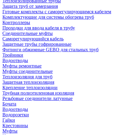
Теплоизолированные трубы
Защита труб от замерзания
Готовые комплекты с саморегулирующимся кабелем
Комплектующие для системы обогрева труб
Контроллеры
Проходки для ввода кабеля в трубу
Соединительные муфты
Саморегулирующийся кабель
Защитные трубы гофрированные
Фитинги обжимные GEBO для стальных труб
Тройники
Водоотводы
Муфты ремонтные
Муфты соединительные
Теплоизоляция для труб
Защитная теплоизоляция
Крепление теплоизоляции
Трубная полиэтиленовая изоляция
Резьбовые соединители латунные
Бочата
Водоотводы
Водорозетки
Гайки
Крестовины
Муфты