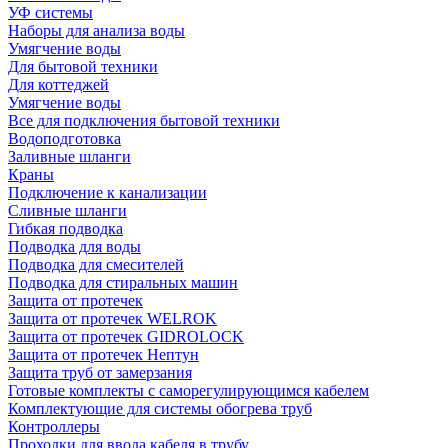
УФ системы
Наборы для анализа воды
Умягчение воды
Для бытовой техники
Для коттеджей
Умягчение воды
Все для подключения бытовой техники
Водоподготовка
Заливные шланги
Краны
Подключение к канализации
Сливные шланги
Гибкая подводка
Подводка для воды
Подводка для смесителей
Подводка для стиральных машин
Защита от протечек
Защита от протечек WELROK
Защита от протечек GIDROLOCK
Защита от протечек Нептун
Защита труб от замерзания
Готовые комплекты с саморегулирующимся кабелем
Комплектующие для системы обогрева труб
Контроллеры
Проходки для ввода кабеля в трубу