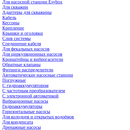
Для насосной станции Esybox
Для скважин
Адаптеры для скважины
Кабель
Кессоны
Крепление
Крышки и оголовки
Слив системы
Соединение кабеля
Для фекальных насосов
Для циркуляционных насосов
Кронштейны и виброгасители
Обратные клапаны
Фитинги распределители
Автоматические насосные станции
Погружные
С гидроаккумулятором
С частотным преобразователем
С электронной автоматикой
Вибрационные насосы
Гидроаккумуляторы
Горизонтальные насосы
Для колодцев и открытых водоёмов
Для конденсата
Дренажные насосы