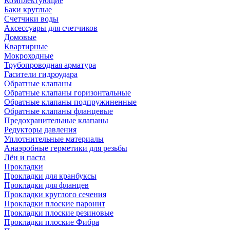
Комплектующие
Баки круглые
Счетчики воды
Аксессуары для счетчиков
Домовые
Квартирные
Мокроходные
Трубопроводная арматура
Гасители гидроудара
Обратные клапаны
Обратные клапаны горизонтальные
Обратные клапаны подпружиненные
Обратные клапаны фланцевые
Предохранительные клапаны
Редукторы давления
Уплотнительные материалы
Анаэробные герметики для резьбы
Лён и паста
Прокладки
Прокладки для кранбуксы
Прокладки для фланцев
Прокладки круглого сечения
Прокладки плоские паронит
Прокладки плоские резиновые
Прокладки плоские Фибра