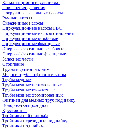
Канализационные установки
Повышения давления
Погружные фекальные насосы
Ручные насосы
Скважинные насосы
Циркуляционные насосы ГВС
Циркуляционные насосы отопления
Циркуляционные резьбовые
Циркуляционные фланцевые
Энергоэффективные резьбовые
Энергоэффективные фланцевые
Запасные части
Отопление
Трубы и фитинги к ним
Медные трубы и фитинги к ним
Трубы медные
Трубы медные неотожженные
Трубы медные отожженые
Трубы медные хромированные
Фитинги для медных труб под пайку
Водорозетка проходная
Крестовины
Тройники пайка-резьба
Тройники переходные под пайку
Тройники под пайку