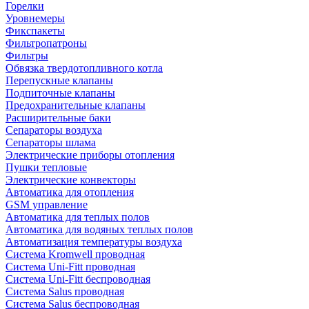
Горелки
Уровнемеры
Фикспакеты
Фильтропатроны
Фильтры
Обвязка твердотопливного котла
Перепускные клапаны
Подпиточные клапаны
Предохранительные клапаны
Расширительные баки
Сепараторы воздуха
Сепараторы шлама
Электрические приборы отопления
Пушки тепловые
Электрические конвекторы
Автоматика для отопления
GSM управление
Автоматика для теплых полов
Автоматика для водяных теплых полов
Автоматизация температуры воздуха
Система Kromwell проводная
Система Uni-Fitt проводная
Система Uni-Fitt беспроводная
Система Salus проводная
Система Salus беспроводная