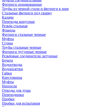
Муфты соединительные
Фитинги оцинкованные
Трубы из черной стали и фитинги к ним
Стальные фитинги под сварку
Калачи
Переходы конусные
Резьба стальная
Фланцы
Фитинги стальные черные
Муфты
Сгоны
Трубы стальные черные
Фитинги чугунные черные
Резьбовые соединители латунные
Бочата
Водоотводы
Водорозетки
Гайки
Крестовины
Муфты
Ниппели
Отводы для душа
Переходники
Пробки
Пробки для испытания