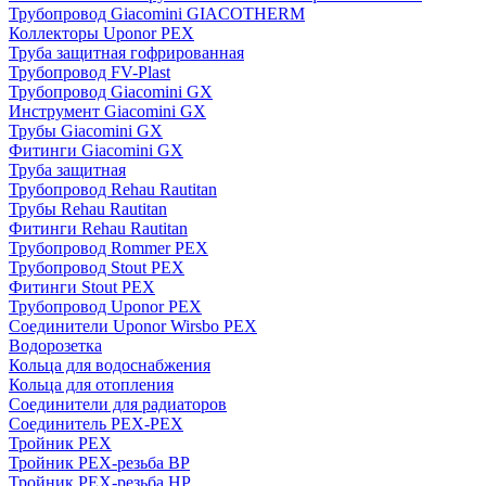
Трубопровод Giacomini GIACOTHERM
Коллекторы Uponor PEX
Труба защитная гофрированная
Трубопровод FV-Plast
Трубопровод Giacomini GX
Инструмент Giacomini GX
Трубы Giacomini GX
Фитинги Giacomini GX
Труба защитная
Трубопровод Rehau Rautitan
Трубы Rehau Rautitan
Фитинги Rehau Rautitan
Трубопровод Rommer PEX
Трубопровод Stout PEX
Фитинги Stout PEX
Трубопровод Uponor PEX
Соединители Uponor Wirsbo PEX
Водорозетка
Кольца для водоснабжения
Кольца для отопления
Соединители для радиаторов
Соединитель PEX-PEX
Тройник PEX
Тройник PEX-резьба ВР
Тройник PEX-резьба НР