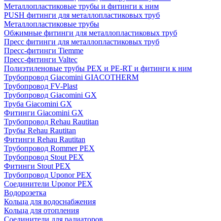
Металлопластиковые трубы и фитинги к ним
PUSH фитинги для металлопластиковых труб
Металлопластиковые трубы
Обжимные фитинги для металлопластиковых труб
Пресс фитинги для металлопластиковых труб
Пресс-фитинги Tiemme
Пресс-фитинги Valtec
Полиэтиленовые трубы PEX и PE-RT и фитинги к ним
Трубопровод Giacomini GIACOTHERM
Трубопровод FV-Plast
Трубопровод Giacomini GX
Труба Giacomini GX
Фитинги Giacomini GX
Трубопровод Rehau Rautitan
Трубы Rehau Rautitan
Фитинги Rehau Rautitan
Трубопровод Rommer PEX
Трубопровод Stout PEX
Фитинги Stout PEX
Трубопровод Uponor PEX
Соединители Uponor PEX
Водорозетка
Кольца для водоснабжения
Кольца для отопления
Соединители для радиаторов