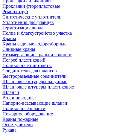
Прокладки силиконовые
Прокладки фторопластовые
Ремонт труб
Синтетические уплотнители
Уплотнения для фланцев
Герметизация ввода
Полив и благоустройство участка
Краны
Краны садовые водоразборные
Сливные краны
Незамерзающие краны и колонки
Погреб пластиковый
Поливочные пистолеты
Соединители для шлангов
Быстроразъемные соединители
Шланговые штуцеры латунные
Шланговые штуцеры пластиковые
Шланги
Водопроводные
Напорно-всасывающие шланги
Поливочные шланги
Пожарное оборудование
Краны пожарные
Огнетушители
Рукава