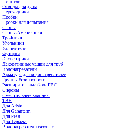
Ниппели
Отводы для душа
Переходники
Пробки
Пробки для испытания
Сгоны
Сгоны-Американки
Тройники
Угольники
Удлинители
Футорки
Эксцентрики
Декоративные чашки для труб
Водонагреватели
Арматура для водонагревателей
Группы безопасности
Расширительные баки ГВС
Сифоны
Смесительные клапаны
ТЭН
Для Ariston
Для Garanterm
Для Реал
Для Термекс
Водонагреватели газовые