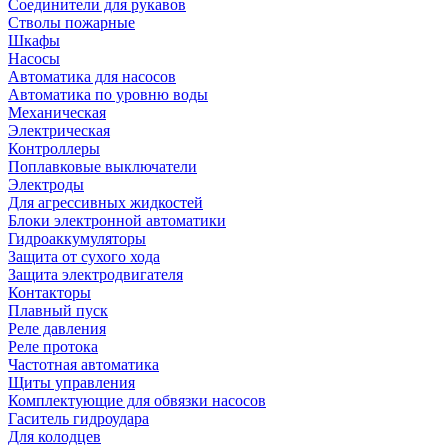
Соединители для рукавов
Стволы пожарные
Шкафы
Насосы
Автоматика для насосов
Автоматика по уровню воды
Механическая
Электрическая
Контроллеры
Поплавковые выключатели
Электроды
Для агрессивных жидкостей
Блоки электронной автоматики
Гидроаккумуляторы
Защита от сухого хода
Защита электродвигателя
Контакторы
Плавный пуск
Реле давления
Реле протока
Частотная автоматика
Щиты управления
Комплектующие для обвязки насосов
Гаситель гидроудара
Для колодцев