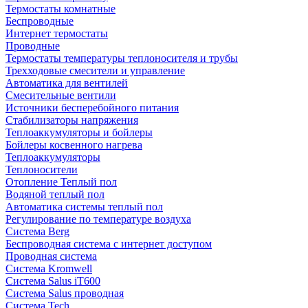
Термостаты комнатные
Беспроводные
Интернет термостаты
Проводные
Термостаты температуры теплоносителя и трубы
Трехходовые смесители и управление
Автоматика для вентилей
Смесительные вентили
Источники бесперебойного питания
Стабилизаторы напряжения
Теплоаккумуляторы и бойлеры
Бойлеры косвенного нагрева
Теплоаккумуляторы
Теплоносители
Отопление Теплый пол
Водяной теплый пол
Автоматика системы теплый пол
Регулирование по температуре воздуха
Система Berg
Беспроводная система с интернет доступом
Проводная система
Система Kromwell
Система Salus iT600
Система Salus проводная
Система Tech