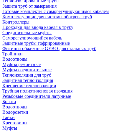
Теплоизолированные трубы
Защита труб от замерзания
Готовые комплекты с саморегулирующимся кабелем
Комплектующие для системы обогрева труб
Контроллеры
Проходки для ввода кабеля в трубу
Соединительные муфты
Саморегулирующийся кабель
Защитные трубы гофрированные
Фитинги обжимные GEBO для стальных труб
Тройники
Водоотводы
Муфты ремонтные
Муфты соединительные
Теплоизоляция для труб
Защитная теплоизоляция
Крепление теплоизоляции
Трубная полиэтиленовая изоляция
Резьбовые соединители латунные
Бочата
Водоотводы
Водорозетки
Гайки
Крестовины
Муфты