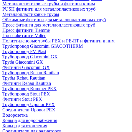
Металлопластиковые трубы и фитинги к ним
PUSH фитинги для металлопластиковых труб
Металлопластиковые трубы
Обжимные фитинги для металлопластиковых труб
Пресс фитинги для металлопластиковых труб
Пресс-фитинги Tiemme
Пресс-фитинги Valtec
Полиэтиленовые трубы PEX и PE-RT и фитинги к ним
Трубопровод Giacomini GIACOTHERM
Трубопровод FV-Plast
Трубопровод Giacomini GX
Труба Giacomini GX
Фитинги Giacomini GX
Трубопровод Rehau Rautitan
Трубы Rehau Rautitan
Фитинги Rehau Rautitan
Трубопровод Rommer PEX
Трубопровод Stout PEX
Фитинги Stout PEX
Трубопровод Uponor PEX
Соединители Uponor PEX
Водорозетка
Кольца для водоснабжения
Кольца для отопления
Соединители для радиаторов