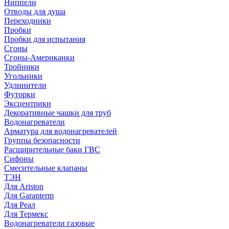
Ниппели
Отводы для душа
Переходники
Пробки
Пробки для испытания
Сгоны
Сгоны-Американки
Тройники
Угольники
Удлинители
Футорки
Эксцентрики
Декоративные чашки для труб
Водонагреватели
Арматура для водонагревателей
Группы безопасности
Расширительные баки ГВС
Сифоны
Смесительные клапаны
ТЭН
Для Ariston
Для Garanterm
Для Реал
Для Термекс
Водонагреватели газовые