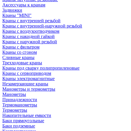
Аксессуары к кранам
Задвижки
Краны "MINI"
Краны с внутренней резьбой
Краны с внутренней-наружной резьбой
Краны с воздухоотводчиком
Краны с накидной гайкой
Краны с наружной резьбой
Краны с фильтром
Краны со сгоном
Сливные краны
Трехходовые краны
Краны под сварку полипропиленовые
Краны с сервоприводом
Краны электромагнитные
Незамерзающие краны
Манометры и термометры
Манометры
Принадлежности
Термоманометры
Термометры
Накопительные емкости
Баки прямоугольные
Баки подземные