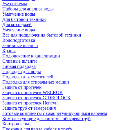
УФ системы
Наборы для анализа воды
Умягчение воды
Для бытовой техники
Для коттеджей
Умягчение воды
Все для подключения бытовой техники
Водоподготовка
Заливные шланги
Краны
Подключение к канализации
Сливные шланги
Гибкая подводка
Подводка для воды
Подводка для смесителей
Подводка для стиральных машин
Защита от протечек
Защита от протечек WELROK
Защита от протечек GIDROLOCK
Защита от протечек Нептун
Защита труб от замерзания
Готовые комплекты с саморегулирующимся кабелем
Комплектующие для системы обогрева труб
Контроллеры
Проходки для ввода кабеля в трубу