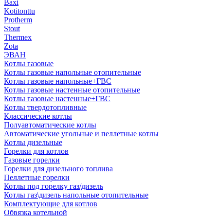
Baxi
Kotitonttu
Protherm
Stout
Thermex
Zota
ЭВАН
Котлы газовые
Котлы газовые напольные отопительные
Котлы газовые напольные+ГВС
Котлы газовые настенные отопительные
Котлы газовые настенные+ГВС
Котлы твердотопливные
Классические котлы
Полуавтоматические котлы
Автоматические угольные и пеллетные котлы
Котлы дизельные
Горелки для котлов
Газовые горелки
Горелки для дизельного топлива
Пеллетные горелки
Котлы под горелку газ/дизель
Котлы газ\дизель напольные отопительные
Комплектующие для котлов
Обвязка котельной