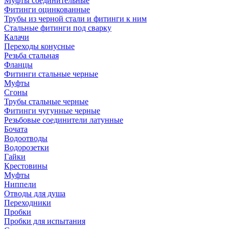
Муфты соединительные
Фитинги оцинкованные
Трубы из черной стали и фитинги к ним
Стальные фитинги под сварку
Калачи
Переходы конусные
Резьба стальная
Фланцы
Фитинги стальные черные
Муфты
Сгоны
Трубы стальные черные
Фитинги чугунные черные
Резьбовые соединители латунные
Бочата
Водоотводы
Водорозетки
Гайки
Крестовины
Муфты
Ниппели
Отводы для душа
Переходники
Пробки
Пробки для испытания