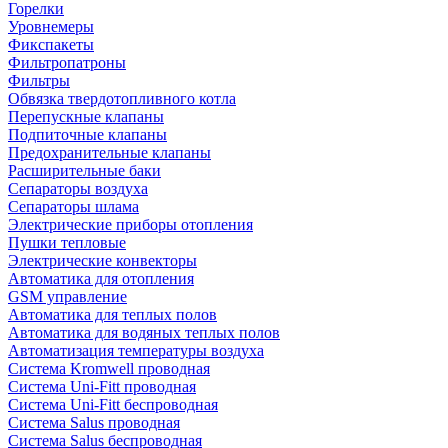
Горелки
Уровнемеры
Фикспакеты
Фильтропатроны
Фильтры
Обвязка твердотопливного котла
Перепускные клапаны
Подпиточные клапаны
Предохранительные клапаны
Расширительные баки
Сепараторы воздуха
Сепараторы шлама
Электрические приборы отопления
Пушки тепловые
Электрические конвекторы
Автоматика для отопления
GSM управление
Автоматика для теплых полов
Автоматика для водяных теплых полов
Автоматизация температуры воздуха
Система Kromwell проводная
Система Uni-Fitt проводная
Система Uni-Fitt беспроводная
Система Salus проводная
Система Salus беспроводная