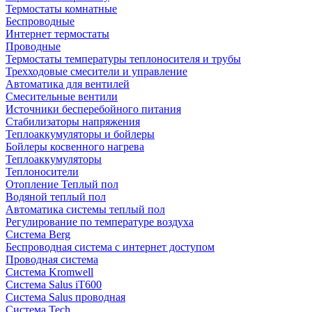
Термостаты комнатные
Беспроводные
Интернет термостаты
Проводные
Термостаты температуры теплоносителя и трубы
Трехходовые смесители и управление
Автоматика для вентилей
Смесительные вентили
Источники бесперебойного питания
Стабилизаторы напряжения
Теплоаккумуляторы и бойлеры
Бойлеры косвенного нагрева
Теплоаккумуляторы
Теплоносители
Отопление Теплый пол
Водяной теплый пол
Автоматика системы теплый пол
Регулирование по температуре воздуха
Система Berg
Беспроводная система с интернет доступом
Проводная система
Система Kromwell
Система Salus iT600
Система Salus проводная
Система Tech