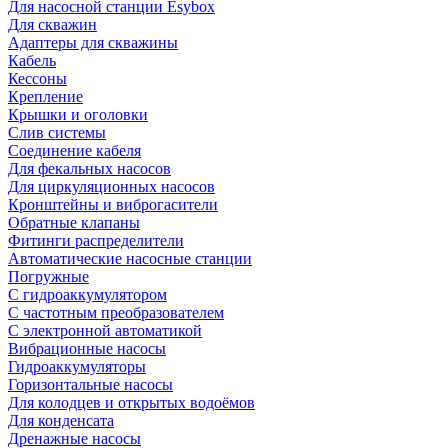
Для насосной станции Esybox
Для скважин
Адаптеры для скважины
Кабель
Кессоны
Крепление
Крышки и оголовки
Слив системы
Соединение кабеля
Для фекальных насосов
Для циркуляционных насосов
Кронштейны и виброгасители
Обратные клапаны
Фитинги распределители
Автоматические насосные станции
Погружные
С гидроаккумулятором
С частотным преобразователем
С электронной автоматикой
Вибрационные насосы
Гидроаккумуляторы
Горизонтальные насосы
Для колодцев и открытых водоёмов
Для конденсата
Дренажные насосы