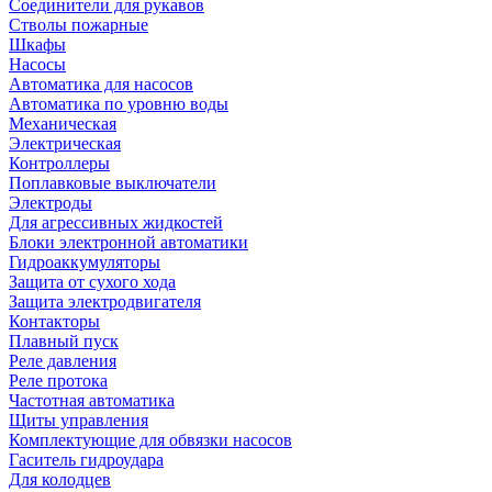
Соединители для рукавов
Стволы пожарные
Шкафы
Насосы
Автоматика для насосов
Автоматика по уровню воды
Механическая
Электрическая
Контроллеры
Поплавковые выключатели
Электроды
Для агрессивных жидкостей
Блоки электронной автоматики
Гидроаккумуляторы
Защита от сухого хода
Защита электродвигателя
Контакторы
Плавный пуск
Реле давления
Реле протока
Частотная автоматика
Щиты управления
Комплектующие для обвязки насосов
Гаситель гидроудара
Для колодцев