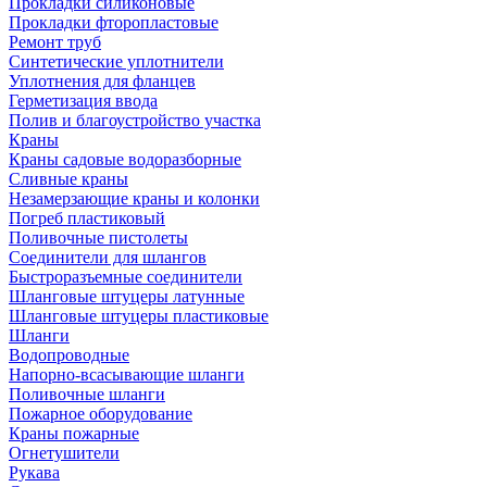
Прокладки силиконовые
Прокладки фторопластовые
Ремонт труб
Синтетические уплотнители
Уплотнения для фланцев
Герметизация ввода
Полив и благоустройство участка
Краны
Краны садовые водоразборные
Сливные краны
Незамерзающие краны и колонки
Погреб пластиковый
Поливочные пистолеты
Соединители для шлангов
Быстроразъемные соединители
Шланговые штуцеры латунные
Шланговые штуцеры пластиковые
Шланги
Водопроводные
Напорно-всасывающие шланги
Поливочные шланги
Пожарное оборудование
Краны пожарные
Огнетушители
Рукава