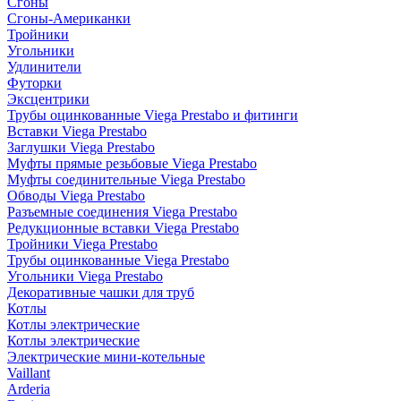
Сгоны
Сгоны-Американки
Тройники
Угольники
Удлинители
Футорки
Эксцентрики
Трубы оцинкованные Viega Prestabo и фитинги
Вставки Viega Prestabo
Заглушки Viega Prestabo
Муфты прямые резьбовые Viega Prestabo
Муфты соединительные Viega Prestabo
Обводы Viega Prestabo
Разъемные соединения Viega Prestabo
Редукционные вставки Viega Prestabo
Тройники Viega Prestabo
Трубы оцинкованные Viega Prestabo
Угольники Viega Prestabo
Декоративные чашки для труб
Котлы
Котлы электрические
Котлы электрические
Электрические мини-котельные
Vaillant
Arderia