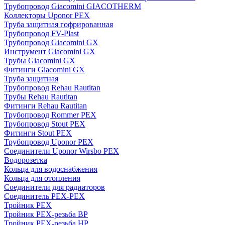
Трубопровод Giacomini GIACOTHERM
Коллекторы Uponor PEX
Труба защитная гофрированная
Трубопровод FV-Plast
Трубопровод Giacomini GX
Инструмент Giacomini GX
Трубы Giacomini GX
Фитинги Giacomini GX
Труба защитная
Трубопровод Rehau Rautitan
Трубы Rehau Rautitan
Фитинги Rehau Rautitan
Трубопровод Rommer PEX
Трубопровод Stout PEX
Фитинги Stout PEX
Трубопровод Uponor PEX
Соединители Uponor Wirsbo PEX
Водорозетка
Кольца для водоснабжения
Кольца для отопления
Соединители для радиаторов
Соединитель PEX-PEX
Тройник PEX
Тройник PEX-резьба ВР
Тройник PEX-резьба НР