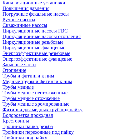
Канализационные установки
Повышения давления
Погружные фекальные насосы
Ручные насосы
Скважинные насосы
Циркуляционные насосы ГВС
Циркуляционные насосы отопления
Циркуляционные резьбовые
Циркуляционные фланцевые
Энергоэффективные резьбовые
Энергоэффективные фланцевые
Запасные части
Отопление
Трубы и фитинги к ним
Медные трубы и фитинги к ним
Трубы медные
Трубы медные неотожженные
Трубы медные отожженые
Трубы медные хромированные
Фитинги для медных труб под пайку
Водорозетка проходная
Крестовины
Тройники пайка-резьба
Тройники переходные под пайку
Тройники под пайку