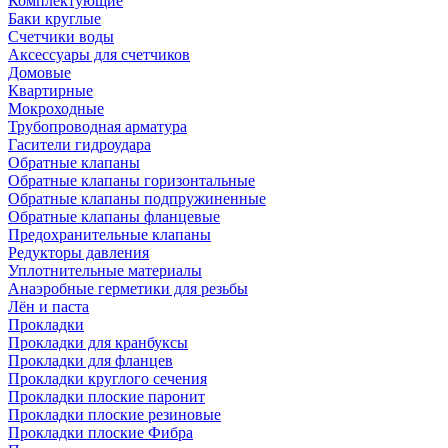
Комплектующие
Баки круглые
Счетчики воды
Аксессуары для счетчиков
Домовые
Квартирные
Мокроходные
Трубопроводная арматура
Гасители гидроудара
Обратные клапаны
Обратные клапаны горизонтальные
Обратные клапаны подпружиненные
Обратные клапаны фланцевые
Предохранительные клапаны
Редукторы давления
Уплотнительные материалы
Анаэробные герметики для резьбы
Лён и паста
Прокладки
Прокладки для кранбуксы
Прокладки для фланцев
Прокладки круглого сечения
Прокладки плоские паронит
Прокладки плоские резиновые
Прокладки плоские Фибра