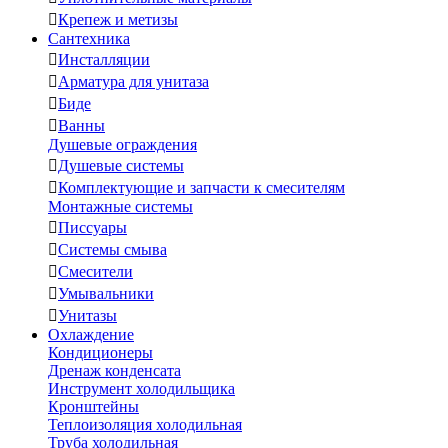

Крепеж и метизы
Сантехника

Инсталляции

Арматура для унитаза

Биде

Ванны
Душевые ограждения

Душевые системы

Комплектующие и запчасти к смесителям
Монтажные системы

Писсуары

Системы смыва

Смесители

Умывальники

Унитазы
Охлаждение
Кондиционеры
Дренаж конденсата
Инструмент холодильщика
Кронштейны
Теплоизоляция холодильная
Труба холодильная