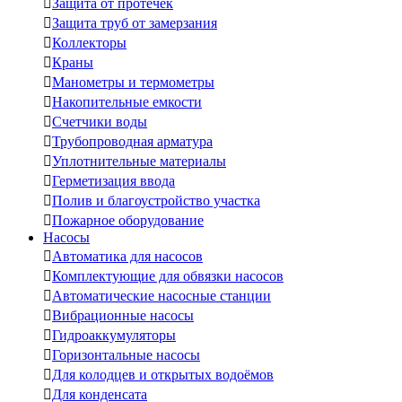

Защита от протечек

Защита труб от замерзания

Коллекторы

Краны

Манометры и термометры

Накопительные емкости

Счетчики воды

Трубопроводная арматура

Уплотнительные материалы

Герметизация ввода

Полив и благоустройство участка

Пожарное оборудование
Насосы

Автоматика для насосов

Комплектующие для обвязки насосов

Автоматические насосные станции

Вибрационные насосы

Гидроаккумуляторы

Горизонтальные насосы

Для колодцев и открытых водоёмов

Для конденсата