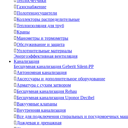

Теплосчетчики

Газоснабжение

Полотенцесушители

Коллекторы распределительные

Теплоизоляция для труб

Краны

Манометры и термометры

Обслуживание и защита

Уплотнительные материалы
Энергоэффективная вентиляция
Канализация
Бесшумная канализация Geberit Silent-PP

Автономная канализация

Аксессуары и дополнительное оборудование

Арматура с сухим затвором

Бесшумная канализация Rehau

Бесшумная канализация Uponor Decibel

Вакуумные клапаны

Внутренняя канализация

Все для подключения стиральных и посудомоечных ма

Дождевая и дренажная