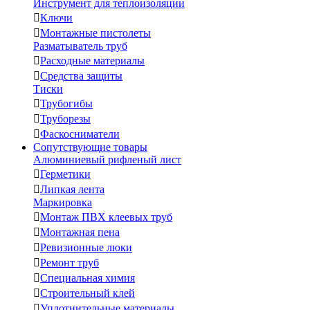
Инструмент для теплоизоляции

Ключи

Монтажные пистолеты
Разматыватель труб

Расходные материалы

Средства защиты
Тиски

Трубогибы

Труборезы

Фаскосниматели
Сопутствующие товары
Алюминиевый рифленый лист

Герметики

Липкая лента
Маркировка

Монтаж ПВХ клеевых труб

Монтажная пена

Ревизионные люки

Ремонт труб

Специальная химия

Строительный клей

Уплотнительные материалы