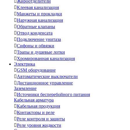

Жироотделители

Клеевая канализация

Манжеты и прокладки

Наружная канализация

Обратные клапаны

Отвод конденсата

Подключение унитаза

Сифоны и обвязки

Трапы и душевые лотки

Хромированная канализация
Электрика

GSM оборудование

Автоматические выключатели

Дистанционное управление
Заземление

Источники бесперебойного питания
Кабельная арматура

Кабельная продукция

Контакторы и реле

Реле контроля и защиты

Реле уровня жидкости