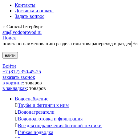
Контакты
Доставка и оплата
Задать вопрос
г. Санкт-Петербург
sm@vodoprovod.ru
Поиск
поиск по наименованию раздела или товара
переход в раздел
Войти
+7 (812) 350-45-25
заказать звонок
в корзине
:
товаров
в закладках
:
товаров
Водоснабжение

Трубы и фитинги к ним

Водонагреватели

Водоподготовка и фильтрация

Все для подключения бытовой техники

Гибкая подводка