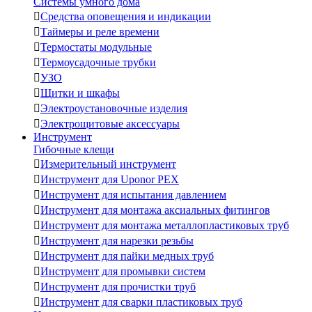
Системы умного дома

Средства оповещения и индикации

Таймеры и реле времени

Термостаты модульные

Термоусадочные трубки

УЗО

Щитки и шкафы

Электроустановочные изделия

Электрощитовые аксессуары
Инструмент
Гибочные клещи

Измерительный инструмент

Инструмент для Uponor PEX

Инструмент для испытания давлением

Инструмент для монтажа аксиальных фитингов

Инструмент для монтажа металлопластиковых труб

Инструмент для нарезки резьбы

Инструмент для пайки медных труб

Инструмент для промывки систем

Инструмент для прочистки труб

Инструмент для сварки пластиковых труб