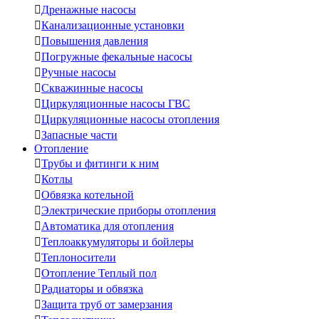

Дренажные насосы

Канализационные установки

Повышения давления

Погружные фекальные насосы

Ручные насосы

Скважинные насосы

Циркуляционные насосы ГВС

Циркуляционные насосы отопления

Запасные части
Отопление

Трубы и фитинги к ним

Котлы

Обвязка котельной

Электрические приборы отопления

Автоматика для отопления

Теплоаккумуляторы и бойлеры

Теплоносители

Отопление Теплый пол

Радиаторы и обвязка

Защита труб от замерзания