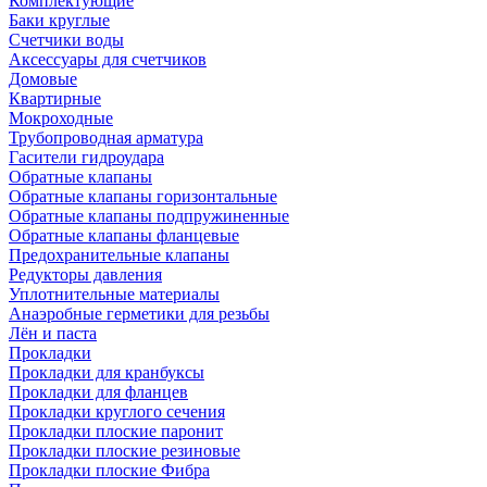
Комплектующие
Баки круглые
Счетчики воды
Аксессуары для счетчиков
Домовые
Квартирные
Мокроходные
Трубопроводная арматура
Гасители гидроудара
Обратные клапаны
Обратные клапаны горизонтальные
Обратные клапаны подпружиненные
Обратные клапаны фланцевые
Предохранительные клапаны
Редукторы давления
Уплотнительные материалы
Анаэробные герметики для резьбы
Лён и паста
Прокладки
Прокладки для кранбуксы
Прокладки для фланцев
Прокладки круглого сечения
Прокладки плоские паронит
Прокладки плоские резиновые
Прокладки плоские Фибра