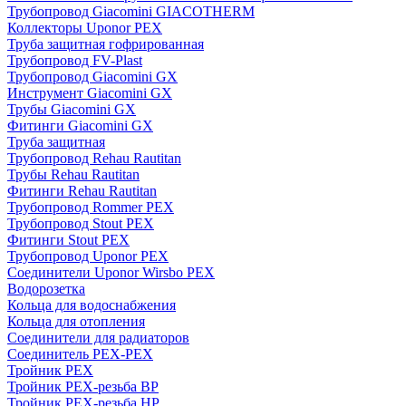
Трубопровод Giacomini GIACOTHERM
Коллекторы Uponor PEX
Труба защитная гофрированная
Трубопровод FV-Plast
Трубопровод Giacomini GX
Инструмент Giacomini GX
Трубы Giacomini GX
Фитинги Giacomini GX
Труба защитная
Трубопровод Rehau Rautitan
Трубы Rehau Rautitan
Фитинги Rehau Rautitan
Трубопровод Rommer PEX
Трубопровод Stout PEX
Фитинги Stout PEX
Трубопровод Uponor PEX
Соединители Uponor Wirsbo PEX
Водорозетка
Кольца для водоснабжения
Кольца для отопления
Соединители для радиаторов
Соединитель PEX-PEX
Тройник PEX
Тройник PEX-резьба ВР
Тройник PEX-резьба НР