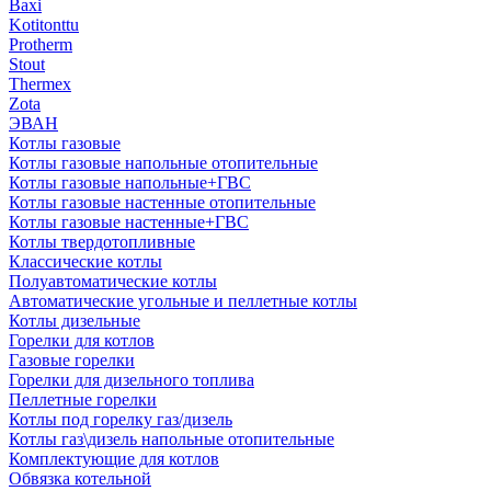
Baxi
Kotitonttu
Protherm
Stout
Thermex
Zota
ЭВАН
Котлы газовые
Котлы газовые напольные отопительные
Котлы газовые напольные+ГВС
Котлы газовые настенные отопительные
Котлы газовые настенные+ГВС
Котлы твердотопливные
Классические котлы
Полуавтоматические котлы
Автоматические угольные и пеллетные котлы
Котлы дизельные
Горелки для котлов
Газовые горелки
Горелки для дизельного топлива
Пеллетные горелки
Котлы под горелку газ/дизель
Котлы газ\дизель напольные отопительные
Комплектующие для котлов
Обвязка котельной