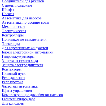
Соединители для рукавов
Стволы пожарные
Шкафы
Насосы
Автоматика для насосов
Автоматика по уровню воды
Механическая
Электрическая
Контроллеры
Поплавковые выключатели
Электроды
Для агрессивных жидкостей
Блоки электронной автоматики
Гидроаккумуляторы
Защита от сухого хода
Защита электродвигателя
Контакторы
Плавный пуск
Реле давления
Реле протока
Частотная автоматика
Щиты управления
Комплектующие для обвязки насосов
Гаситель гидроудара
Для колодцев