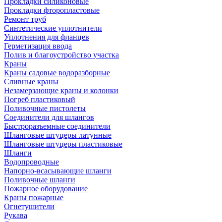
Прокладки силиконовые
Прокладки фторопластовые
Ремонт труб
Синтетические уплотнители
Уплотнения для фланцев
Герметизация ввода
Полив и благоустройство участка
Краны
Краны садовые водоразборные
Сливные краны
Незамерзающие краны и колонки
Погреб пластиковый
Поливочные пистолеты
Соединители для шлангов
Быстроразъемные соединители
Шланговые штуцеры латунные
Шланговые штуцеры пластиковые
Шланги
Водопроводные
Напорно-всасывающие шланги
Поливочные шланги
Пожарное оборудование
Краны пожарные
Огнетушители
Рукава