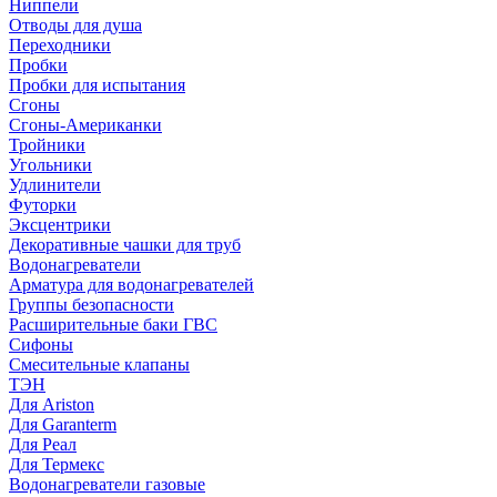
Ниппели
Отводы для душа
Переходники
Пробки
Пробки для испытания
Сгоны
Сгоны-Американки
Тройники
Угольники
Удлинители
Футорки
Эксцентрики
Декоративные чашки для труб
Водонагреватели
Арматура для водонагревателей
Группы безопасности
Расширительные баки ГВС
Сифоны
Смесительные клапаны
ТЭН
Для Ariston
Для Garanterm
Для Реал
Для Термекс
Водонагреватели газовые