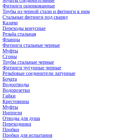
Муфты соединительные
Фитинги оцинкованные
Трубы из черной стали и фитинги к ним
Стальные фитинги под сварку
Калачи
Переходы конусные
Резьба стальная
Фланцы
Фитинги стальные черные
Муфты
Сгоны
Трубы стальные черные
Фитинги чугунные черные
Резьбовые соединители латунные
Бочата
Водоотводы
Водорозетки
Гайки
Крестовины
Муфты
Ниппели
Отводы для душа
Переходники
Пробки
Пробки для испытания