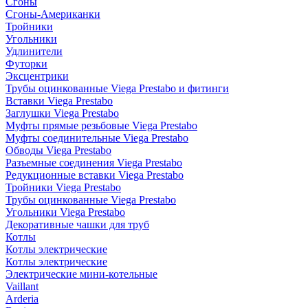
Сгоны
Сгоны-Американки
Тройники
Угольники
Удлинители
Футорки
Эксцентрики
Трубы оцинкованные Viega Prestabo и фитинги
Вставки Viega Prestabo
Заглушки Viega Prestabo
Муфты прямые резьбовые Viega Prestabo
Муфты соединительные Viega Prestabo
Обводы Viega Prestabo
Разъемные соединения Viega Prestabo
Редукционные вставки Viega Prestabo
Тройники Viega Prestabo
Трубы оцинкованные Viega Prestabo
Угольники Viega Prestabo
Декоративные чашки для труб
Котлы
Котлы электрические
Котлы электрические
Электрические мини-котельные
Vaillant
Arderia