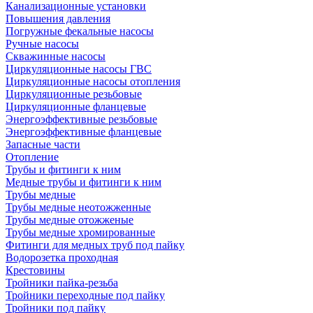
Канализационные установки
Повышения давления
Погружные фекальные насосы
Ручные насосы
Скважинные насосы
Циркуляционные насосы ГВС
Циркуляционные насосы отопления
Циркуляционные резьбовые
Циркуляционные фланцевые
Энергоэффективные резьбовые
Энергоэффективные фланцевые
Запасные части
Отопление
Трубы и фитинги к ним
Медные трубы и фитинги к ним
Трубы медные
Трубы медные неотожженные
Трубы медные отожженые
Трубы медные хромированные
Фитинги для медных труб под пайку
Водорозетка проходная
Крестовины
Тройники пайка-резьба
Тройники переходные под пайку
Тройники под пайку