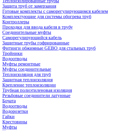
Теплоизолированные трубы
Защита труб от замерзания
Готовые комплекты с саморегулирующимся кабелем
Комплектующие для системы обогрева труб
Контроллеры
Проходки для ввода кабеля в трубу
Соединительные муфты
Саморегулирующийся кабель
Защитные трубы гофрированные
Фитинги обжимные GEBO для стальных труб
Тройники
Водоотводы
Муфты ремонтные
Муфты соединительные
Теплоизоляция для труб
Защитная теплоизоляция
Крепление теплоизоляции
Трубная полиэтиленовая изоляция
Резьбовые соединители латунные
Бочата
Водоотводы
Водорозетки
Гайки
Крестовины
Муфты