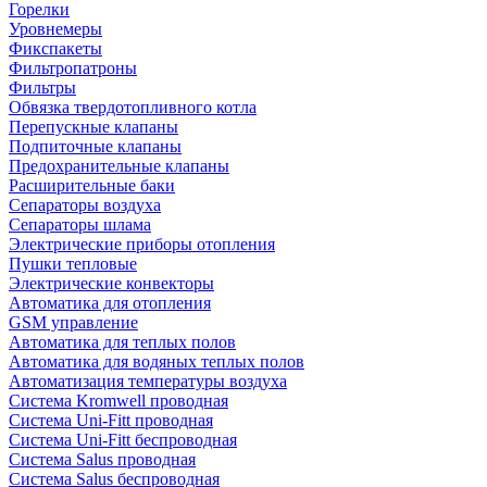
Горелки
Уровнемеры
Фикспакеты
Фильтропатроны
Фильтры
Обвязка твердотопливного котла
Перепускные клапаны
Подпиточные клапаны
Предохранительные клапаны
Расширительные баки
Сепараторы воздуха
Сепараторы шлама
Электрические приборы отопления
Пушки тепловые
Электрические конвекторы
Автоматика для отопления
GSM управление
Автоматика для теплых полов
Автоматика для водяных теплых полов
Автоматизация температуры воздуха
Система Kromwell проводная
Система Uni-Fitt проводная
Система Uni-Fitt беспроводная
Система Salus проводная
Система Salus беспроводная