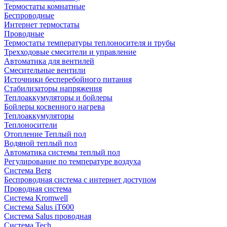
Термостаты комнатные
Беспроводные
Интернет термостаты
Проводные
Термостаты температуры теплоносителя и трубы
Трехходовые смесители и управление
Автоматика для вентилей
Смесительные вентили
Источники бесперебойного питания
Стабилизаторы напряжения
Теплоаккумуляторы и бойлеры
Бойлеры косвенного нагрева
Теплоаккумуляторы
Теплоносители
Отопление Теплый пол
Водяной теплый пол
Автоматика системы теплый пол
Регулирование по температуре воздуха
Система Berg
Беспроводная система с интернет доступом
Проводная система
Система Kromwell
Система Salus iT600
Система Salus проводная
Система Tech