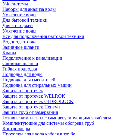
УФ системы
Наборы для анализа воды
Умягчение воды
Для бытовой техники
Для коттеджей
Умягчение воды
Все для подключения бытовой техники
Водоподготовка
Заливные шланги
Краны
Подключение к канализации
Сливные шланги
Гибкая подводка
Подводка для воды
Подводка для смесителей
Подводка для стиральных машин
Защита от протечек
Защита от протечек WELROK
Защита от протечек GIDROLOCK
Защита от протечек Нептун
Защита труб от замерзания
Готовые комплекты с саморегулирующимся кабелем
Комплектующие для системы обогрева труб
Контроллеры
Проходки для ввода кабеля в трубу