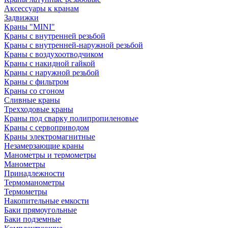
Аксессуары к кранам
Задвижки
Краны "MINI"
Краны с внутренней резьбой
Краны с внутренней-наружной резьбой
Краны с воздухоотводчиком
Краны с накидной гайкой
Краны с наружной резьбой
Краны с фильтром
Краны со сгоном
Сливные краны
Трехходовые краны
Краны под сварку полипропиленовые
Краны с сервоприводом
Краны электромагнитные
Незамерзающие краны
Манометры и термометры
Манометры
Принадлежности
Термоманометры
Термометры
Накопительные емкости
Баки прямоугольные
Баки подземные