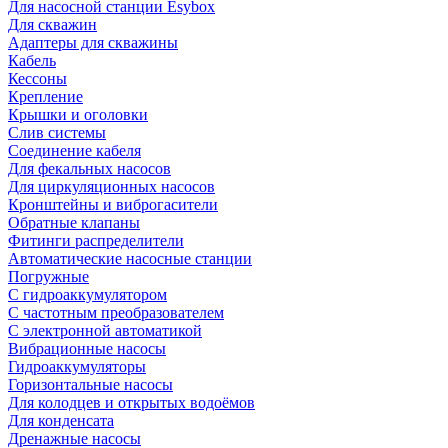
Для насосной станции Esybox
Для скважин
Адаптеры для скважины
Кабель
Кессоны
Крепление
Крышки и оголовки
Слив системы
Соединение кабеля
Для фекальных насосов
Для циркуляционных насосов
Кронштейны и виброгасители
Обратные клапаны
Фитинги распределители
Автоматические насосные станции
Погружные
С гидроаккумулятором
С частотным преобразователем
С электронной автоматикой
Вибрационные насосы
Гидроаккумуляторы
Горизонтальные насосы
Для колодцев и открытых водоёмов
Для конденсата
Дренажные насосы