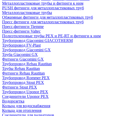
Металлопластиковые трубы и фитинги к ним
PUSH фитинги для металлопластиковых труб
Металлопластиковые трубы
Обжимные фитинги для металлопластиковых труб
Пресс фитинги для металлопластиковых труб
Пресс-фитинги Tiemme
Пресс-фитинги Valtec
Полиэтиленовые трубы PEX и PE-RT и фитинги к ним
Трубопровод Giacomini GIACOTHERM
Трубопровод FV-Plast
Трубопровод Giacomini GX
Труба Giacomini GX
Фитинги Giacomini GX
Трубопровод Rehau Rautitan
Трубы Rehau Rautitan
Фитинги Rehau Rautitan
Трубопровод Rommer PEX
Трубопровод Stout PEX
Фитинги Stout PEX
Трубопровод Uponor PEX
Соединители Uponor PEX
Водорозетка
Кольца для водоснабжения
Кольца для отопления
Соединители для радиаторов