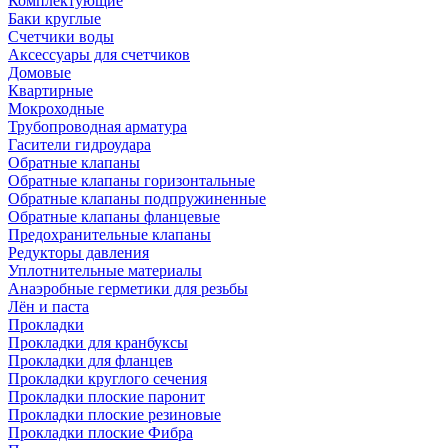
Комплектующие
Баки круглые
Счетчики воды
Аксессуары для счетчиков
Домовые
Квартирные
Мокроходные
Трубопроводная арматура
Гасители гидроудара
Обратные клапаны
Обратные клапаны горизонтальные
Обратные клапаны подпружиненные
Обратные клапаны фланцевые
Предохранительные клапаны
Редукторы давления
Уплотнительные материалы
Анаэробные герметики для резьбы
Лён и паста
Прокладки
Прокладки для кранбуксы
Прокладки для фланцев
Прокладки круглого сечения
Прокладки плоские паронит
Прокладки плоские резиновые
Прокладки плоские Фибра