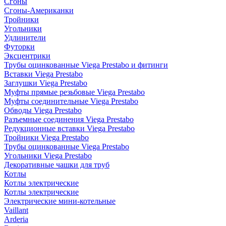
Сгоны
Сгоны-Американки
Тройники
Угольники
Удлинители
Футорки
Эксцентрики
Трубы оцинкованные Viega Prestabo и фитинги
Вставки Viega Prestabo
Заглушки Viega Prestabo
Муфты прямые резьбовые Viega Prestabo
Муфты соединительные Viega Prestabo
Обводы Viega Prestabo
Разъемные соединения Viega Prestabo
Редукционные вставки Viega Prestabo
Тройники Viega Prestabo
Трубы оцинкованные Viega Prestabo
Угольники Viega Prestabo
Декоративные чашки для труб
Котлы
Котлы электрические
Котлы электрические
Электрические мини-котельные
Vaillant
Arderia