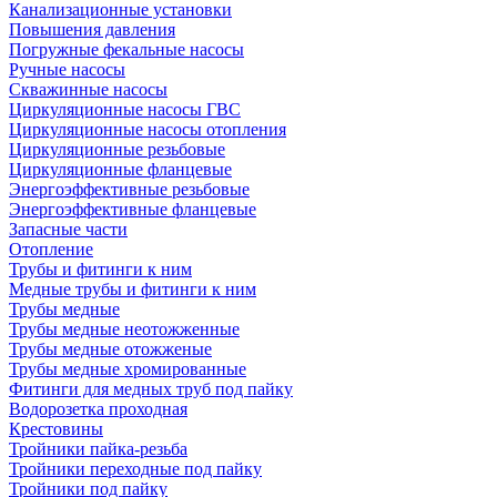
Канализационные установки
Повышения давления
Погружные фекальные насосы
Ручные насосы
Скважинные насосы
Циркуляционные насосы ГВС
Циркуляционные насосы отопления
Циркуляционные резьбовые
Циркуляционные фланцевые
Энергоэффективные резьбовые
Энергоэффективные фланцевые
Запасные части
Отопление
Трубы и фитинги к ним
Медные трубы и фитинги к ним
Трубы медные
Трубы медные неотожженные
Трубы медные отожженые
Трубы медные хромированные
Фитинги для медных труб под пайку
Водорозетка проходная
Крестовины
Тройники пайка-резьба
Тройники переходные под пайку
Тройники под пайку