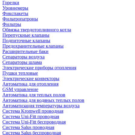
Горелки
Уровнемеры
Фикспакеты
Фильтропатроны
Фильтры
Обвязка твердотопливного котла
Перепускные клапаны
Подпиточные клапаны
Предохранительные клапаны
Расширительные баки
Сепараторы воздуха
Сепараторы шлама
Электрические приборы отопления
Пушки тепловые
Электрические конвекторы
Автоматика для отопления
GSM управление
Автоматика для теплых полов
Автоматика для водяных теплых полов
Автоматизация температуры воздуха
Система Kromwell проводная
Система Uni-Fitt проводная
Система Uni-Fitt беспроводная
Система Salus проводная
Система Salus беспроводная