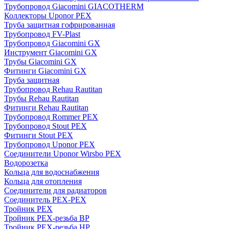
Трубопровод Giacomini GIACOTHERM
Коллекторы Uponor PEX
Труба защитная гофрированная
Трубопровод FV-Plast
Трубопровод Giacomini GX
Инструмент Giacomini GX
Трубы Giacomini GX
Фитинги Giacomini GX
Труба защитная
Трубопровод Rehau Rautitan
Трубы Rehau Rautitan
Фитинги Rehau Rautitan
Трубопровод Rommer PEX
Трубопровод Stout PEX
Фитинги Stout PEX
Трубопровод Uponor PEX
Соединители Uponor Wirsbo PEX
Водорозетка
Кольца для водоснабжения
Кольца для отопления
Соединители для радиаторов
Соединитель PEX-PEX
Тройник PEX
Тройник PEX-резьба ВР
Тройник PEX-резьба НР