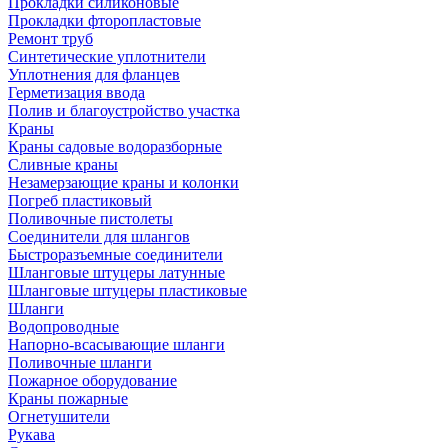
Прокладки силиконовые
Прокладки фторопластовые
Ремонт труб
Синтетические уплотнители
Уплотнения для фланцев
Герметизация ввода
Полив и благоустройство участка
Краны
Краны садовые водоразборные
Сливные краны
Незамерзающие краны и колонки
Погреб пластиковый
Поливочные пистолеты
Соединители для шлангов
Быстроразъемные соединители
Шланговые штуцеры латунные
Шланговые штуцеры пластиковые
Шланги
Водопроводные
Напорно-всасывающие шланги
Поливочные шланги
Пожарное оборудование
Краны пожарные
Огнетушители
Рукава