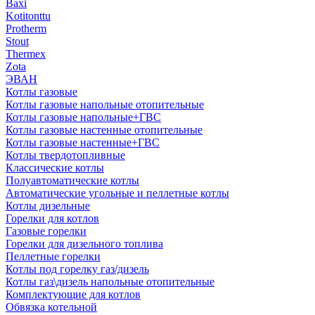
Baxi
Kotitonttu
Protherm
Stout
Thermex
Zota
ЭВАН
Котлы газовые
Котлы газовые напольные отопительные
Котлы газовые напольные+ГВС
Котлы газовые настенные отопительные
Котлы газовые настенные+ГВС
Котлы твердотопливные
Классические котлы
Полуавтоматические котлы
Автоматические угольные и пеллетные котлы
Котлы дизельные
Горелки для котлов
Газовые горелки
Горелки для дизельного топлива
Пеллетные горелки
Котлы под горелку газ/дизель
Котлы газ\дизель напольные отопительные
Комплектующие для котлов
Обвязка котельной