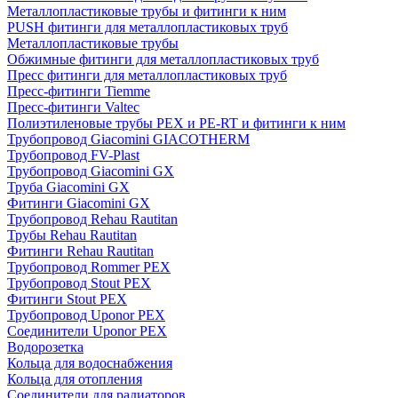
Металлопластиковые трубы и фитинги к ним
PUSH фитинги для металлопластиковых труб
Металлопластиковые трубы
Обжимные фитинги для металлопластиковых труб
Пресс фитинги для металлопластиковых труб
Пресс-фитинги Tiemme
Пресс-фитинги Valtec
Полиэтиленовые трубы PEX и PE-RT и фитинги к ним
Трубопровод Giacomini GIACOTHERM
Трубопровод FV-Plast
Трубопровод Giacomini GX
Труба Giacomini GX
Фитинги Giacomini GX
Трубопровод Rehau Rautitan
Трубы Rehau Rautitan
Фитинги Rehau Rautitan
Трубопровод Rommer PEX
Трубопровод Stout PEX
Фитинги Stout PEX
Трубопровод Uponor PEX
Соединители Uponor PEX
Водорозетка
Кольца для водоснабжения
Кольца для отопления
Соединители для радиаторов