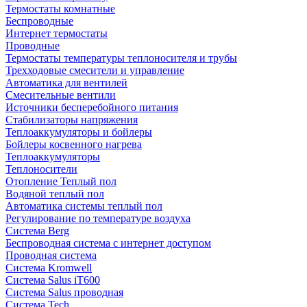
Термостаты комнатные
Беспроводные
Интернет термостаты
Проводные
Термостаты температуры теплоносителя и трубы
Трехходовые смесители и управление
Автоматика для вентилей
Смесительные вентили
Источники бесперебойного питания
Стабилизаторы напряжения
Теплоаккумуляторы и бойлеры
Бойлеры косвенного нагрева
Теплоаккумуляторы
Теплоносители
Отопление Теплый пол
Водяной теплый пол
Автоматика системы теплый пол
Регулирование по температуре воздуха
Система Berg
Беспроводная система с интернет доступом
Проводная система
Система Kromwell
Система Salus iT600
Система Salus проводная
Система Tech