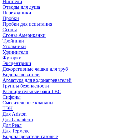
Ниппели
Отводы для душа
Переходники
Пробки
Пробки для испытания
Сгоны
Сгоны-Американки
Тройники
Угольники
Удлинители
Футорки
Эксцентрики
Декоративные чашки для труб
Водонагреватели
Арматура для водонагревателей
Группы безопасности
Расширительные баки ГВС
Сифоны
Смесительные клапаны
ТЭН
Для Ariston
Для Garanterm
Для Реал
Для Термекс
Водонагреватели газовые