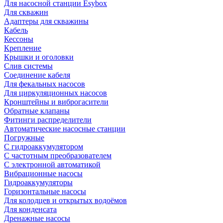
Для насосной станции Esybox
Для скважин
Адаптеры для скважины
Кабель
Кессоны
Крепление
Крышки и оголовки
Слив системы
Соединение кабеля
Для фекальных насосов
Для циркуляционных насосов
Кронштейны и виброгасители
Обратные клапаны
Фитинги распределители
Автоматические насосные станции
Погружные
С гидроаккумулятором
С частотным преобразователем
С электронной автоматикой
Вибрационные насосы
Гидроаккумуляторы
Горизонтальные насосы
Для колодцев и открытых водоёмов
Для конденсата
Дренажные насосы