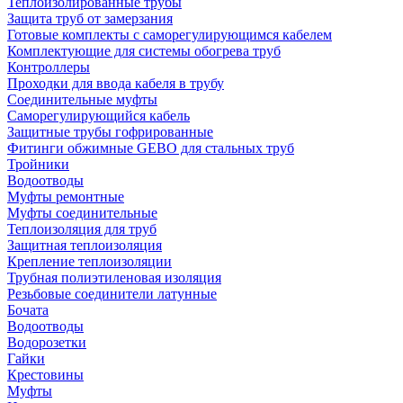
Теплоизолированные трубы
Защита труб от замерзания
Готовые комплекты с саморегулирующимся кабелем
Комплектующие для системы обогрева труб
Контроллеры
Проходки для ввода кабеля в трубу
Соединительные муфты
Саморегулирующийся кабель
Защитные трубы гофрированные
Фитинги обжимные GEBO для стальных труб
Тройники
Водоотводы
Муфты ремонтные
Муфты соединительные
Теплоизоляция для труб
Защитная теплоизоляция
Крепление теплоизоляции
Трубная полиэтиленовая изоляция
Резьбовые соединители латунные
Бочата
Водоотводы
Водорозетки
Гайки
Крестовины
Муфты