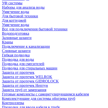
УФ системы
Наборы для анализа воды
Умягчение воды
Для бытовой техники
Для коттеджей
Умягчение воды
Все для подключения бытовой техники
Водоподготовка
Заливные шланги
Краны
Подключение к канализации
Сливные шланги
Гибкая подводка
Подводка для воды
Подводка для смесителей
Подводка для стиральных машин
Защита от протечек
Защита от протечек WELROK
Защита от протечек GIDROLOCK
Защита от протечек Нептун
Защита труб от замерзания
Готовые комплекты с саморегулирующимся кабелем
Комплектующие для системы обогрева труб
Контроллеры
Проходки для ввода кабеля в трубу