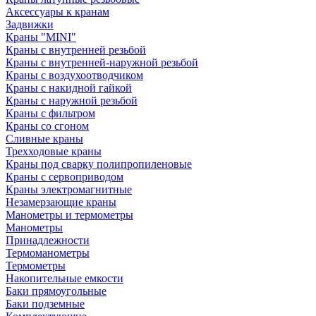
Аксессуары к кранам
Задвижки
Краны "MINI"
Краны с внутренней резьбой
Краны с внутренней-наружной резьбой
Краны с воздухоотводчиком
Краны с накидной гайкой
Краны с наружной резьбой
Краны с фильтром
Краны со сгоном
Сливные краны
Трехходовые краны
Краны под сварку полипропиленовые
Краны с сервоприводом
Краны электромагнитные
Незамерзающие краны
Манометры и термометры
Манометры
Принадлежности
Термоманометры
Термометры
Накопительные емкости
Баки прямоугольные
Баки подземные