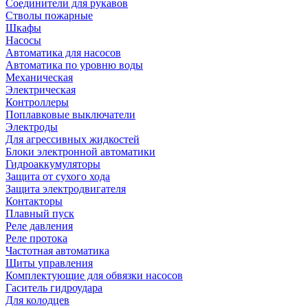
Соединители для рукавов
Стволы пожарные
Шкафы
Насосы
Автоматика для насосов
Автоматика по уровню воды
Механическая
Электрическая
Контроллеры
Поплавковые выключатели
Электроды
Для агрессивных жидкостей
Блоки электронной автоматики
Гидроаккумуляторы
Защита от сухого хода
Защита электродвигателя
Контакторы
Плавный пуск
Реле давления
Реле протока
Частотная автоматика
Щиты управления
Комплектующие для обвязки насосов
Гаситель гидроудара
Для колодцев