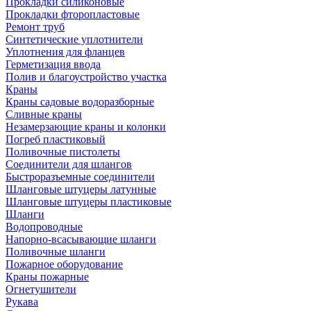
Прокладки силиконовые
Прокладки фторопластовые
Ремонт труб
Синтетические уплотнители
Уплотнения для фланцев
Герметизация ввода
Полив и благоустройство участка
Краны
Краны садовые водоразборные
Сливные краны
Незамерзающие краны и колонки
Погреб пластиковый
Поливочные пистолеты
Соединители для шлангов
Быстроразъемные соединители
Шланговые штуцеры латунные
Шланговые штуцеры пластиковые
Шланги
Водопроводные
Напорно-всасывающие шланги
Поливочные шланги
Пожарное оборудование
Краны пожарные
Огнетушители
Рукава