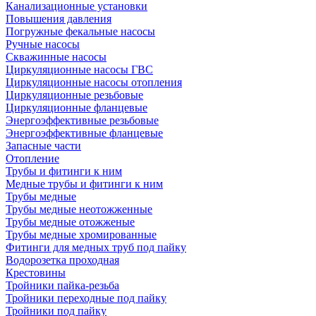
Канализационные установки
Повышения давления
Погружные фекальные насосы
Ручные насосы
Скважинные насосы
Циркуляционные насосы ГВС
Циркуляционные насосы отопления
Циркуляционные резьбовые
Циркуляционные фланцевые
Энергоэффективные резьбовые
Энергоэффективные фланцевые
Запасные части
Отопление
Трубы и фитинги к ним
Медные трубы и фитинги к ним
Трубы медные
Трубы медные неотожженные
Трубы медные отожженые
Трубы медные хромированные
Фитинги для медных труб под пайку
Водорозетка проходная
Крестовины
Тройники пайка-резьба
Тройники переходные под пайку
Тройники под пайку