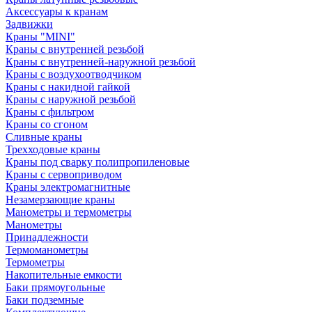
Аксессуары к кранам
Задвижки
Краны "MINI"
Краны с внутренней резьбой
Краны с внутренней-наружной резьбой
Краны с воздухоотводчиком
Краны с накидной гайкой
Краны с наружной резьбой
Краны с фильтром
Краны со сгоном
Сливные краны
Трехходовые краны
Краны под сварку полипропиленовые
Краны с сервоприводом
Краны электромагнитные
Незамерзающие краны
Манометры и термометры
Манометры
Принадлежности
Термоманометры
Термометры
Накопительные емкости
Баки прямоугольные
Баки подземные