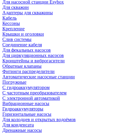
Для насосной станции Esybox
Для скважин
Адаптеры для скважины
Кабель
Кессоны
Крепление
Крышки и оголовки
Слив системы
Соединение кабеля
Для фекальных насосов
Для циркуляционных насосов
Кронштейны и виброгасители
Обратные клапаны
Фитинги распределители
Автоматические насосные станции
Погружные
С гидроаккумулятором
С частотным преобразователем
С электронной автоматикой
Вибрационные насосы
Гидроаккумуляторы
Горизонтальные насосы
Для колодцев и открытых водоёмов
Для конденсата
Дренажные насосы