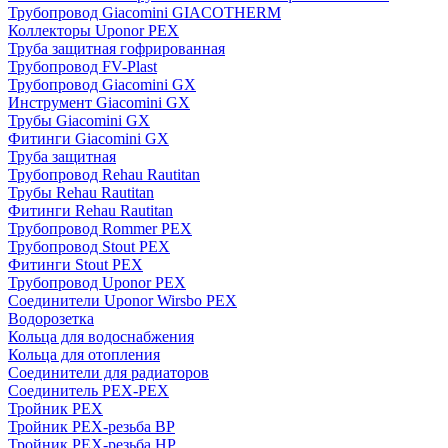
Трубопровод Giacomini GIACOTHERM
Коллекторы Uponor PEX
Труба защитная гофрированная
Трубопровод FV-Plast
Трубопровод Giacomini GX
Инструмент Giacomini GX
Трубы Giacomini GX
Фитинги Giacomini GX
Труба защитная
Трубопровод Rehau Rautitan
Трубы Rehau Rautitan
Фитинги Rehau Rautitan
Трубопровод Rommer PEX
Трубопровод Stout PEX
Фитинги Stout PEX
Трубопровод Uponor PEX
Соединители Uponor Wirsbo PEX
Водорозетка
Кольца для водоснабжения
Кольца для отопления
Соединители для радиаторов
Соединитель PEX-PEX
Тройник PEX
Тройник PEX-резьба ВР
Тройник PEX-резьба НР