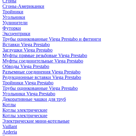
Сгоны
Сгоны-Американки
Тройники
Угольники
Удлинители
Футорки
Эксцентрики
Трубы оцинкованные Viega Prestabo и фитинги
Вставки Viega Prestabo
Заглушки Viega Prestabo
Муфты прямые резьбовые Viega Prestabo
Муфты соединительные Viega Prestabo
Обводы Viega Prestabo
Разъемные соединения Viega Prestabo
Редукционные вставки Viega Prestabo
Тройники Viega Prestabo
Трубы оцинкованные Viega Prestabo
Угольники Viega Prestabo
Декоративные чашки для труб
Котлы
Котлы электрические
Котлы электрические
Электрические мини-котельные
Vaillant
Arderia