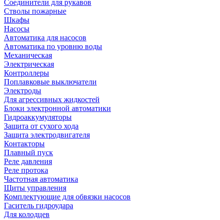
Соединители для рукавов
Стволы пожарные
Шкафы
Насосы
Автоматика для насосов
Автоматика по уровню воды
Механическая
Электрическая
Контроллеры
Поплавковые выключатели
Электроды
Для агрессивных жидкостей
Блоки электронной автоматики
Гидроаккумуляторы
Защита от сухого хода
Защита электродвигателя
Контакторы
Плавный пуск
Реле давления
Реле протока
Частотная автоматика
Щиты управления
Комплектующие для обвязки насосов
Гаситель гидроудара
Для колодцев