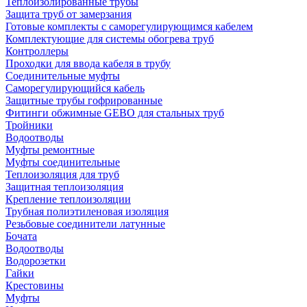
Теплоизолированные трубы
Защита труб от замерзания
Готовые комплекты с саморегулирующимся кабелем
Комплектующие для системы обогрева труб
Контроллеры
Проходки для ввода кабеля в трубу
Соединительные муфты
Саморегулирующийся кабель
Защитные трубы гофрированные
Фитинги обжимные GEBO для стальных труб
Тройники
Водоотводы
Муфты ремонтные
Муфты соединительные
Теплоизоляция для труб
Защитная теплоизоляция
Крепление теплоизоляции
Трубная полиэтиленовая изоляция
Резьбовые соединители латунные
Бочата
Водоотводы
Водорозетки
Гайки
Крестовины
Муфты