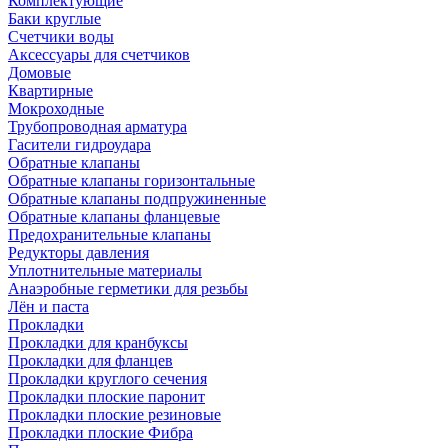
Комплектующие
Баки круглые
Счетчики воды
Аксессуары для счетчиков
Домовые
Квартирные
Мокроходные
Трубопроводная арматура
Гасители гидроудара
Обратные клапаны
Обратные клапаны горизонтальные
Обратные клапаны подпружиненные
Обратные клапаны фланцевые
Предохранительные клапаны
Редукторы давления
Уплотнительные материалы
Анаэробные герметики для резьбы
Лён и паста
Прокладки
Прокладки для кранбуксы
Прокладки для фланцев
Прокладки круглого сечения
Прокладки плоские паронит
Прокладки плоские резиновые
Прокладки плоские Фибра