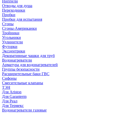
Ниппели
Отводы для душа
Переходники
Пробки
Пробки для испытания
Сгоны
Сгоны-Американки
Тройники
Угольники
Удлинители
Футорки
Эксцентрики
Декоративные чашки для труб
Водонагреватели
Арматура для водонагревателей
Группы безопасности
Расширительные баки ГВС
Сифоны
Смесительные клапаны
ТЭН
Для Ariston
Для Garanterm
Для Реал
Для Термекс
Водонагреватели газовые