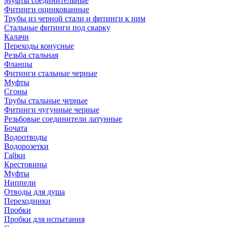
Муфты соединительные
Фитинги оцинкованные
Трубы из черной стали и фитинги к ним
Стальные фитинги под сварку
Калачи
Переходы конусные
Резьба стальная
Фланцы
Фитинги стальные черные
Муфты
Сгоны
Трубы стальные черные
Фитинги чугунные черные
Резьбовые соединители латунные
Бочата
Водоотводы
Водорозетки
Гайки
Крестовины
Муфты
Ниппели
Отводы для душа
Переходники
Пробки
Пробки для испытания