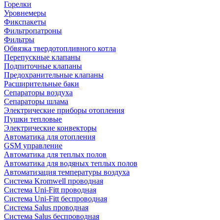
Горелки
Уровнемеры
Фикспакеты
Фильтропатроны
Фильтры
Обвязка твердотопливного котла
Перепускные клапаны
Подпиточные клапаны
Предохранительные клапаны
Расширительные баки
Сепараторы воздуха
Сепараторы шлама
Электрические приборы отопления
Пушки тепловые
Электрические конвекторы
Автоматика для отопления
GSM управление
Автоматика для теплых полов
Автоматика для водяных теплых полов
Автоматизация температуры воздуха
Система Kromwell проводная
Система Uni-Fitt проводная
Система Uni-Fitt беспроводная
Система Salus проводная
Система Salus беспроводная