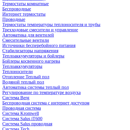
Термостаты комнатные
Беспроводные
Интернет термостаты
Проводные
Термостаты температуры теплоносителя и трубы
Трехходовые смесители и управление
Автоматика для вентилей
Смесительные вентили
Источники бесперебойного питания
Стабилизаторы напряжения
Теплоаккумуляторы и бойлеры
Бойлеры косвенного нагрева
Теплоаккумуляторы
Теплоносители
Отопление Теплый пол
Водяной теплый пол
Автоматика системы теплый пол
Регулирование по температуре воздуха
Система Berg
Беспроводная система с интернет доступом
Проводная система
Система Kromwell
Система Salus iT600
Система Salus проводная
Система Tech