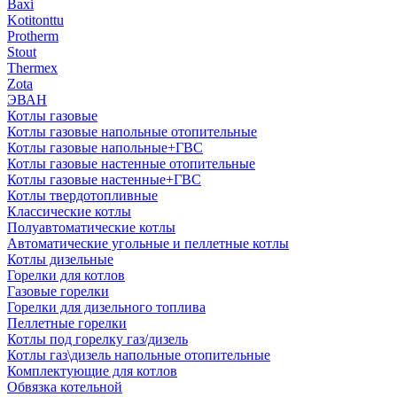
Baxi
Kotitonttu
Protherm
Stout
Thermex
Zota
ЭВАН
Котлы газовые
Котлы газовые напольные отопительные
Котлы газовые напольные+ГВС
Котлы газовые настенные отопительные
Котлы газовые настенные+ГВС
Котлы твердотопливные
Классические котлы
Полуавтоматические котлы
Автоматические угольные и пеллетные котлы
Котлы дизельные
Горелки для котлов
Газовые горелки
Горелки для дизельного топлива
Пеллетные горелки
Котлы под горелку газ/дизель
Котлы газ\дизель напольные отопительные
Комплектующие для котлов
Обвязка котельной