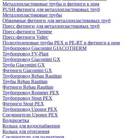
Металлопластиковые трубы и фитинги к ним
PUSH фитинги для металлопластиковых труб
Металлопластиковые трубы
Обжимные фитинги для металлопластиковых труб
Пресс фитинги для металлопластиковых труб
Пресс-фитинги Tiemme
Пресс-фитинги Valtec
Полиэтиленовые трубы PEX и PE-RT и фитинги к ним
Трубопровод Giacomini GIACOTHERM
Трубопровод FV-Plast
Трубопровод Giacomini GX
Труба Giacomini GX
Фитинги Giacomini GX
Трубопровод Rehau Rautitan
Трубы Rehau Rautitan
Фитинги Rehau Rautitan
Трубопровод Rommer PEX
Трубопровод Stout PEX
Фитинги Stout PEX
Трубопровод Uponor PEX
Соединители Uponor PEX
Водорозетка
Кольца для водоснабжения
Кольца для отопления
Соединители для радиаторов