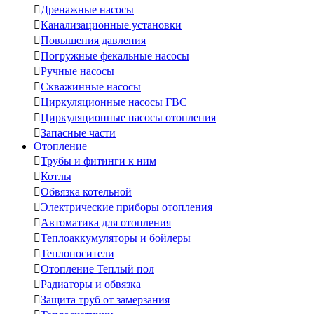

Дренажные насосы

Канализационные установки

Повышения давления

Погружные фекальные насосы

Ручные насосы

Скважинные насосы

Циркуляционные насосы ГВС

Циркуляционные насосы отопления

Запасные части
Отопление

Трубы и фитинги к ним

Котлы

Обвязка котельной

Электрические приборы отопления

Автоматика для отопления

Теплоаккумуляторы и бойлеры

Теплоносители

Отопление Теплый пол

Радиаторы и обвязка

Защита труб от замерзания