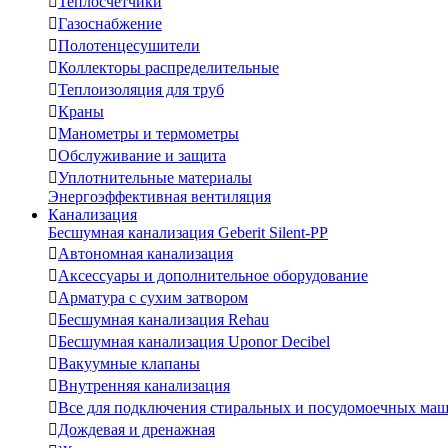

Теплосчетчики

Газоснабжение

Полотенцесушители

Коллекторы распределительные

Теплоизоляция для труб

Краны

Манометры и термометры

Обслуживание и защита

Уплотнительные материалы
Энергоэффективная вентиляция
Канализация
Бесшумная канализация Geberit Silent-PP

Автономная канализация

Аксессуары и дополнительное оборудование

Арматура с сухим затвором

Бесшумная канализация Rehau

Бесшумная канализация Uponor Decibel

Вакуумные клапаны

Внутренняя канализация

Все для подключения стиральных и посудомоечных ма

Дождевая и дренажная