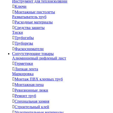
Инструмент для теплоизоляции

Ключи

Монтажные пистолеты
Разматыватель труб

Расходные материалы

Средства защиты
Тиски

Трубогибы

Труборезы

Фаскосниматели
Сопутствующие товары
Алюминиевый рифленый лист

Герметики

Липкая лента
Маркировка

Монтаж ПВХ клеевых труб

Монтажная пена

Ревизионные люки

Ремонт труб

Специальная химия

Строительный клей

Уплотнительные материалы