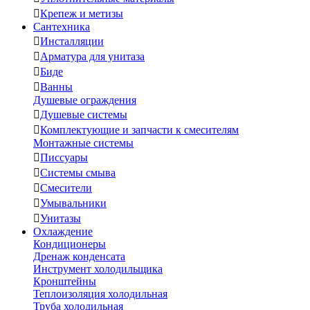

Крепеж и метизы
Сантехника

Инсталляции

Арматура для унитаза

Биде

Ванны
Душевые ограждения

Душевые системы

Комплектующие и запчасти к смесителям
Монтажные системы

Писсуары

Системы смыва

Смесители

Умывальники

Унитазы
Охлаждение
Кондиционеры
Дренаж конденсата
Инструмент холодильщика
Кронштейны
Теплоизоляция холодильная
Труба холодильная