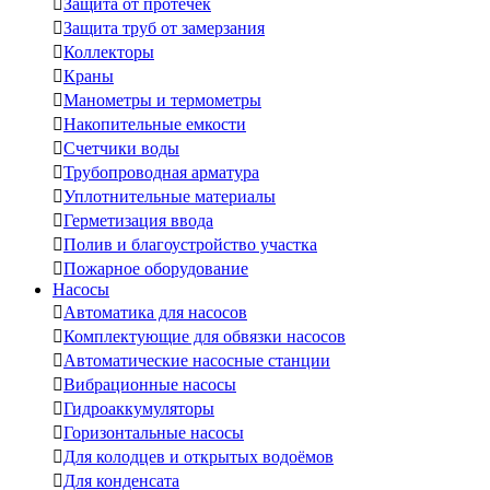

Защита от протечек

Защита труб от замерзания

Коллекторы

Краны

Манометры и термометры

Накопительные емкости

Счетчики воды

Трубопроводная арматура

Уплотнительные материалы

Герметизация ввода

Полив и благоустройство участка

Пожарное оборудование
Насосы

Автоматика для насосов

Комплектующие для обвязки насосов

Автоматические насосные станции

Вибрационные насосы

Гидроаккумуляторы

Горизонтальные насосы

Для колодцев и открытых водоёмов

Для конденсата