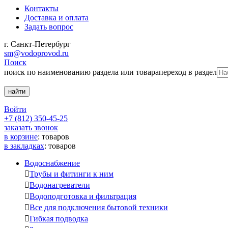
Контакты
Доставка и оплата
Задать вопрос
г. Санкт-Петербург
sm@vodoprovod.ru
Поиск
поиск по наименованию раздела или товара
переход в раздел
Войти
+7 (812) 350-45-25
заказать звонок
в корзине
:
товаров
в закладках
:
товаров
Водоснабжение

Трубы и фитинги к ним

Водонагреватели

Водоподготовка и фильтрация

Все для подключения бытовой техники

Гибкая подводка