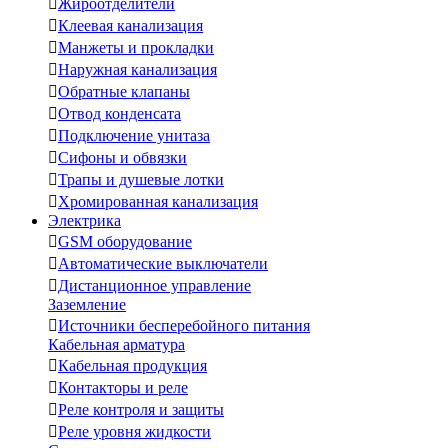

Жироотделители

Клеевая канализация

Манжеты и прокладки

Наружная канализация

Обратные клапаны

Отвод конденсата

Подключение унитаза

Сифоны и обвязки

Трапы и душевые лотки

Хромированная канализация
Электрика

GSM оборудование

Автоматические выключатели

Дистанционное управление
Заземление

Источники бесперебойного питания
Кабельная арматура

Кабельная продукция

Контакторы и реле

Реле контроля и защиты

Реле уровня жидкости