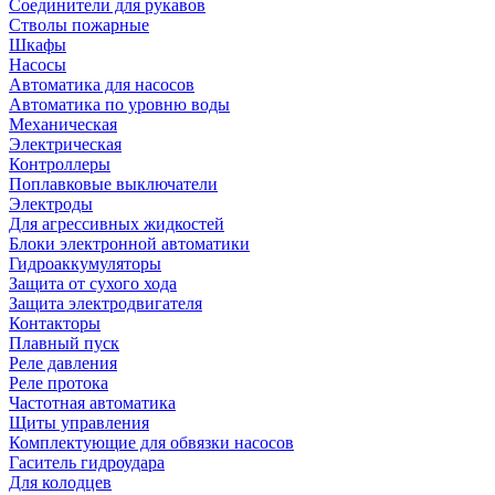
Соединители для рукавов
Стволы пожарные
Шкафы
Насосы
Автоматика для насосов
Автоматика по уровню воды
Механическая
Электрическая
Контроллеры
Поплавковые выключатели
Электроды
Для агрессивных жидкостей
Блоки электронной автоматики
Гидроаккумуляторы
Защита от сухого хода
Защита электродвигателя
Контакторы
Плавный пуск
Реле давления
Реле протока
Частотная автоматика
Щиты управления
Комплектующие для обвязки насосов
Гаситель гидроудара
Для колодцев