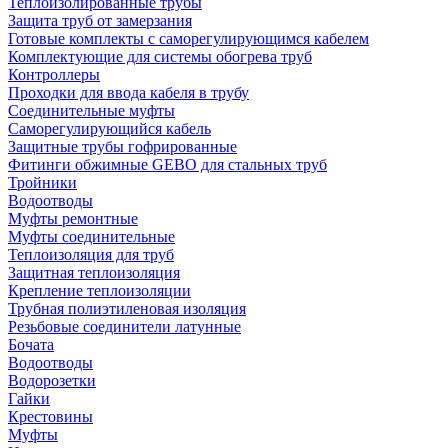
Теплоизолированные трубы
Защита труб от замерзания
Готовые комплекты с саморегулирующимся кабелем
Комплектующие для системы обогрева труб
Контроллеры
Проходки для ввода кабеля в трубу
Соединительные муфты
Саморегулирующийся кабель
Защитные трубы гофрированные
Фитинги обжимные GEBO для стальных труб
Тройники
Водоотводы
Муфты ремонтные
Муфты соединительные
Теплоизоляция для труб
Защитная теплоизоляция
Крепление теплоизоляции
Трубная полиэтиленовая изоляция
Резьбовые соединители латунные
Бочата
Водоотводы
Водорозетки
Гайки
Крестовины
Муфты