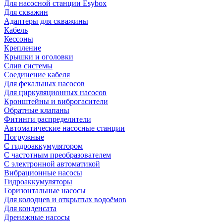
Для насосной станции Esybox
Для скважин
Адаптеры для скважины
Кабель
Кессоны
Крепление
Крышки и оголовки
Слив системы
Соединение кабеля
Для фекальных насосов
Для циркуляционных насосов
Кронштейны и виброгасители
Обратные клапаны
Фитинги распределители
Автоматические насосные станции
Погружные
С гидроаккумулятором
С частотным преобразователем
С электронной автоматикой
Вибрационные насосы
Гидроаккумуляторы
Горизонтальные насосы
Для колодцев и открытых водоёмов
Для конденсата
Дренажные насосы