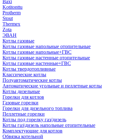
Baxi
Kotitonttu
Protherm
Stout
Thermex
Zota
ЭВАН
Котлы газовые
Котлы газовые напольные отопительные
Котлы газовые напольные+ГВС
Котлы газовые настенные отопительные
Котлы газовые настенные+ГВС
Котлы твердотопливные
Классические котлы
Полуавтоматические котлы
Автоматические угольные и пеллетные котлы
Котлы дизельные
Горелки для котлов
Газовые горелки
Горелки для дизельного топлива
Пеллетные горелки
Котлы под горелку газ/дизель
Котлы газ\дизель напольные отопительные
Комплектующие для котлов
Обвязка котельной