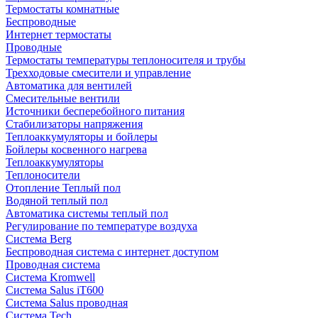
Термостаты комнатные
Беспроводные
Интернет термостаты
Проводные
Термостаты температуры теплоносителя и трубы
Трехходовые смесители и управление
Автоматика для вентилей
Смесительные вентили
Источники бесперебойного питания
Стабилизаторы напряжения
Теплоаккумуляторы и бойлеры
Бойлеры косвенного нагрева
Теплоаккумуляторы
Теплоносители
Отопление Теплый пол
Водяной теплый пол
Автоматика системы теплый пол
Регулирование по температуре воздуха
Система Berg
Беспроводная система с интернет доступом
Проводная система
Система Kromwell
Система Salus iT600
Система Salus проводная
Система Tech