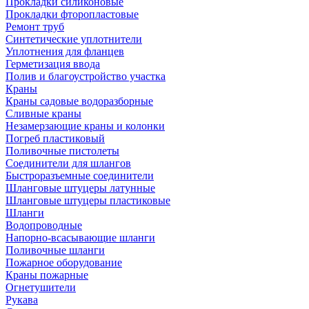
Прокладки силиконовые
Прокладки фторопластовые
Ремонт труб
Синтетические уплотнители
Уплотнения для фланцев
Герметизация ввода
Полив и благоустройство участка
Краны
Краны садовые водоразборные
Сливные краны
Незамерзающие краны и колонки
Погреб пластиковый
Поливочные пистолеты
Соединители для шлангов
Быстроразъемные соединители
Шланговые штуцеры латунные
Шланговые штуцеры пластиковые
Шланги
Водопроводные
Напорно-всасывающие шланги
Поливочные шланги
Пожарное оборудование
Краны пожарные
Огнетушители
Рукава