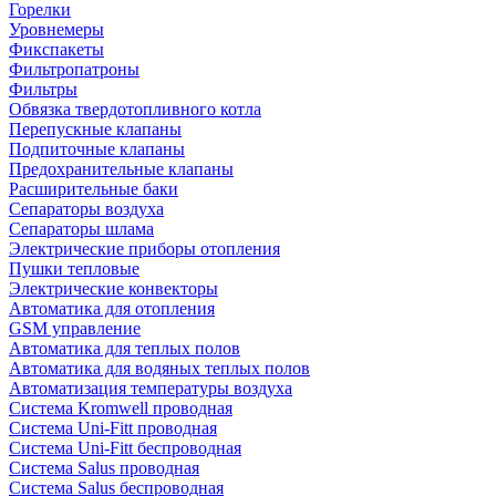
Горелки
Уровнемеры
Фикспакеты
Фильтропатроны
Фильтры
Обвязка твердотопливного котла
Перепускные клапаны
Подпиточные клапаны
Предохранительные клапаны
Расширительные баки
Сепараторы воздуха
Сепараторы шлама
Электрические приборы отопления
Пушки тепловые
Электрические конвекторы
Автоматика для отопления
GSM управление
Автоматика для теплых полов
Автоматика для водяных теплых полов
Автоматизация температуры воздуха
Система Kromwell проводная
Система Uni-Fitt проводная
Система Uni-Fitt беспроводная
Система Salus проводная
Система Salus беспроводная