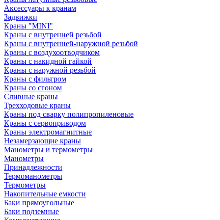
Аксессуары к кранам
Задвижки
Краны "MINI"
Краны с внутренней резьбой
Краны с внутренней-наружной резьбой
Краны с воздухоотводчиком
Краны с накидной гайкой
Краны с наружной резьбой
Краны с фильтром
Краны со сгоном
Сливные краны
Трехходовые краны
Краны под сварку полипропиленовые
Краны с сервоприводом
Краны электромагнитные
Незамерзающие краны
Манометры и термометры
Манометры
Принадлежности
Термоманометры
Термометры
Накопительные емкости
Баки прямоугольные
Баки подземные