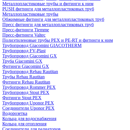
Металлопластиковые трубы и фитинги к ним
PUSH фитинги для металлопластиковых труб
Металлопластиковые трубы
Обжимные фитинги для металлопластиковых труб
Пресс фитинги для металлопластиковых труб
Пресс-фитинги Tiemme
Пресс-фитинги Valtec
Полиэтиленовые трубы PEX и PE-RT и фитинги к ним
Трубопровод Giacomini GIACOTHERM
Трубопровод FV-Plast
Трубопровод Giacomini GX
Труба Giacomini GX
Фитинги Giacomini GX
Трубопровод Rehau Rautitan
Трубы Rehau Rautitan
Фитинги Rehau Rautitan
Трубопровод Rommer PEX
Трубопровод Stout PEX
Фитинги Stout PEX
Трубопровод Uponor PEX
Соединители Uponor PEX
Водорозетка
Кольца для водоснабжения
Кольца для отопления
Соединители для радиаторов