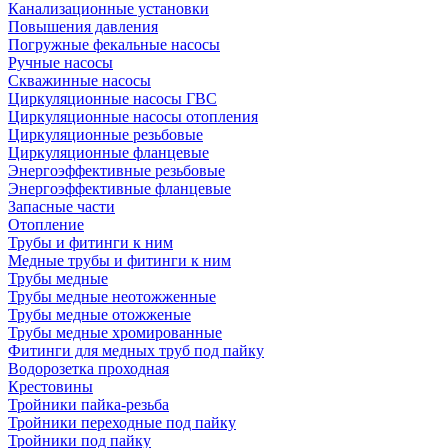
Канализационные установки
Повышения давления
Погружные фекальные насосы
Ручные насосы
Скважинные насосы
Циркуляционные насосы ГВС
Циркуляционные насосы отопления
Циркуляционные резьбовые
Циркуляционные фланцевые
Энергоэффективные резьбовые
Энергоэффективные фланцевые
Запасные части
Отопление
Трубы и фитинги к ним
Медные трубы и фитинги к ним
Трубы медные
Трубы медные неотожженные
Трубы медные отожженые
Трубы медные хромированные
Фитинги для медных труб под пайку
Водорозетка проходная
Крестовины
Тройники пайка-резьба
Тройники переходные под пайку
Тройники под пайку