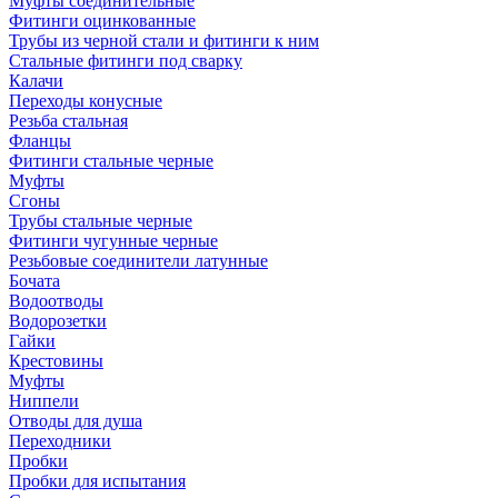
Муфты соединительные
Фитинги оцинкованные
Трубы из черной стали и фитинги к ним
Стальные фитинги под сварку
Калачи
Переходы конусные
Резьба стальная
Фланцы
Фитинги стальные черные
Муфты
Сгоны
Трубы стальные черные
Фитинги чугунные черные
Резьбовые соединители латунные
Бочата
Водоотводы
Водорозетки
Гайки
Крестовины
Муфты
Ниппели
Отводы для душа
Переходники
Пробки
Пробки для испытания