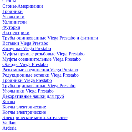
Сгоны
Сгоны-Американки
Тройники
Угольники
Удлинители
Футорки
Эксцентрики
Трубы оцинкованные Viega Prestabo и фитинги
Вставки Viega Prestabo
Заглушки Viega Prestabo
Муфты прямые резьбовые Viega Prestabo
Муфты соединительные Viega Prestabo
Обводы Viega Prestabo
Разъемные соединения Viega Prestabo
Редукционные вставки Viega Prestabo
Тройники Viega Prestabo
Трубы оцинкованные Viega Prestabo
Угольники Viega Prestabo
Декоративные чашки для труб
Котлы
Котлы электрические
Котлы электрические
Электрические мини-котельные
Vaillant
Arderia