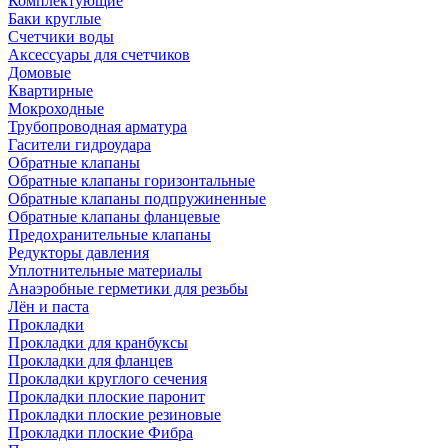
Комплектующие
Баки круглые
Счетчики воды
Аксессуары для счетчиков
Домовые
Квартирные
Мокроходные
Трубопроводная арматура
Гасители гидроудара
Обратные клапаны
Обратные клапаны горизонтальные
Обратные клапаны подпружиненные
Обратные клапаны фланцевые
Предохранительные клапаны
Редукторы давления
Уплотнительные материалы
Анаэробные герметики для резьбы
Лён и паста
Прокладки
Прокладки для кранбуксы
Прокладки для фланцев
Прокладки круглого сечения
Прокладки плоские паронит
Прокладки плоские резиновые
Прокладки плоские Фибра