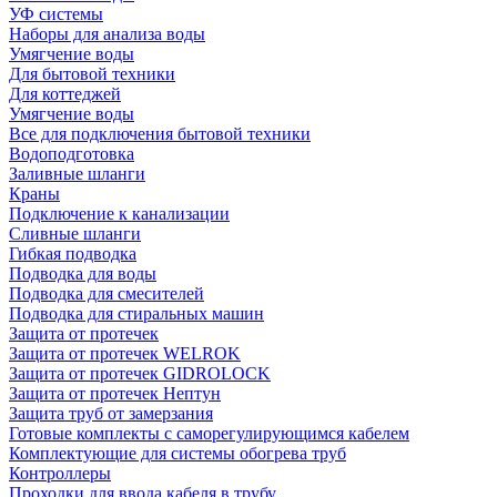
УФ системы
Наборы для анализа воды
Умягчение воды
Для бытовой техники
Для коттеджей
Умягчение воды
Все для подключения бытовой техники
Водоподготовка
Заливные шланги
Краны
Подключение к канализации
Сливные шланги
Гибкая подводка
Подводка для воды
Подводка для смесителей
Подводка для стиральных машин
Защита от протечек
Защита от протечек WELROK
Защита от протечек GIDROLOCK
Защита от протечек Нептун
Защита труб от замерзания
Готовые комплекты с саморегулирующимся кабелем
Комплектующие для системы обогрева труб
Контроллеры
Проходки для ввода кабеля в трубу