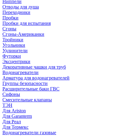
Ниппели
Отводы для душа
Переходники
Пробки
Пробки для испытания
Сгоны
Сгоны-Американки
Тройники
Угольники
Удлинители
Футорки
Эксцентрики
Декоративные чашки для труб
Водонагреватели
Арматура для водонагревателей
Группы безопасности
Расширительные баки ГВС
Сифоны
Смесительные клапаны
ТЭН
Для Ariston
Для Garanterm
Для Реал
Для Термекс
Водонагреватели газовые