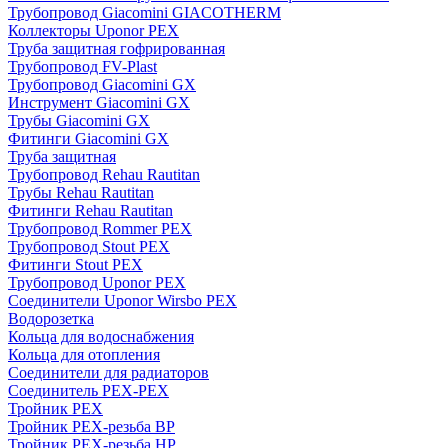
Трубопровод Giacomini GIACOTHERM
Коллекторы Uponor PEX
Труба защитная гофрированная
Трубопровод FV-Plast
Трубопровод Giacomini GX
Инструмент Giacomini GX
Трубы Giacomini GX
Фитинги Giacomini GX
Труба защитная
Трубопровод Rehau Rautitan
Трубы Rehau Rautitan
Фитинги Rehau Rautitan
Трубопровод Rommer PEX
Трубопровод Stout PEX
Фитинги Stout PEX
Трубопровод Uponor PEX
Соединители Uponor Wirsbo PEX
Водорозетка
Кольца для водоснабжения
Кольца для отопления
Соединители для радиаторов
Соединитель PEX-PEX
Тройник PEX
Тройник PEX-резьба ВР
Тройник PEX-резьба НР