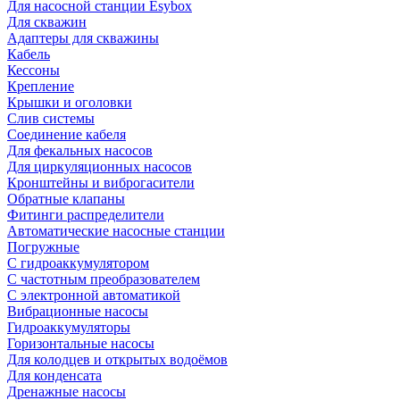
Для насосной станции Esybox
Для скважин
Адаптеры для скважины
Кабель
Кессоны
Крепление
Крышки и оголовки
Слив системы
Соединение кабеля
Для фекальных насосов
Для циркуляционных насосов
Кронштейны и виброгасители
Обратные клапаны
Фитинги распределители
Автоматические насосные станции
Погружные
С гидроаккумулятором
С частотным преобразователем
С электронной автоматикой
Вибрационные насосы
Гидроаккумуляторы
Горизонтальные насосы
Для колодцев и открытых водоёмов
Для конденсата
Дренажные насосы