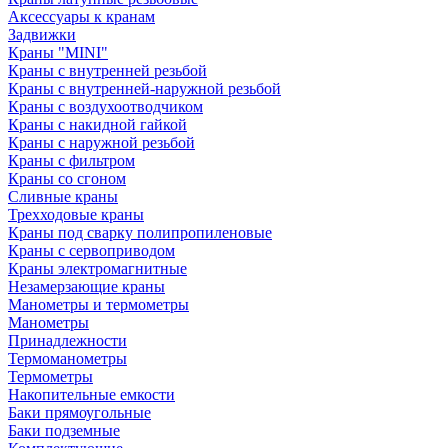
Аксессуары к кранам
Задвижки
Краны "MINI"
Краны с внутренней резьбой
Краны с внутренней-наружной резьбой
Краны с воздухоотводчиком
Краны с накидной гайкой
Краны с наружной резьбой
Краны с фильтром
Краны со сгоном
Сливные краны
Трехходовые краны
Краны под сварку полипропиленовые
Краны с сервоприводом
Краны электромагнитные
Незамерзающие краны
Манометры и термометры
Манометры
Принадлежности
Термоманометры
Термометры
Накопительные емкости
Баки прямоугольные
Баки подземные