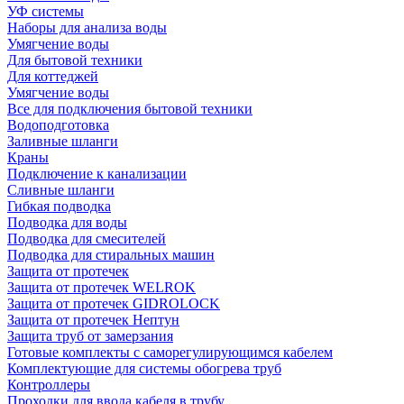
УФ системы
Наборы для анализа воды
Умягчение воды
Для бытовой техники
Для коттеджей
Умягчение воды
Все для подключения бытовой техники
Водоподготовка
Заливные шланги
Краны
Подключение к канализации
Сливные шланги
Гибкая подводка
Подводка для воды
Подводка для смесителей
Подводка для стиральных машин
Защита от протечек
Защита от протечек WELROK
Защита от протечек GIDROLOCK
Защита от протечек Нептун
Защита труб от замерзания
Готовые комплекты с саморегулирующимся кабелем
Комплектующие для системы обогрева труб
Контроллеры
Проходки для ввода кабеля в трубу