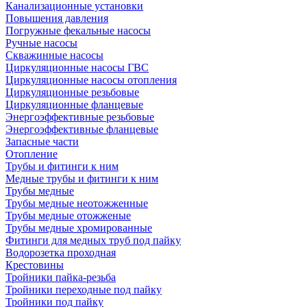
Канализационные установки
Повышения давления
Погружные фекальные насосы
Ручные насосы
Скважинные насосы
Циркуляционные насосы ГВС
Циркуляционные насосы отопления
Циркуляционные резьбовые
Циркуляционные фланцевые
Энергоэффективные резьбовые
Энергоэффективные фланцевые
Запасные части
Отопление
Трубы и фитинги к ним
Медные трубы и фитинги к ним
Трубы медные
Трубы медные неотожженные
Трубы медные отожженые
Трубы медные хромированные
Фитинги для медных труб под пайку
Водорозетка проходная
Крестовины
Тройники пайка-резьба
Тройники переходные под пайку
Тройники под пайку