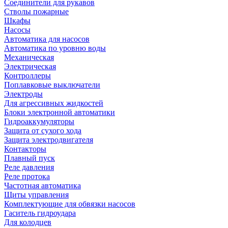
Соединители для рукавов
Стволы пожарные
Шкафы
Насосы
Автоматика для насосов
Автоматика по уровню воды
Механическая
Электрическая
Контроллеры
Поплавковые выключатели
Электроды
Для агрессивных жидкостей
Блоки электронной автоматики
Гидроаккумуляторы
Защита от сухого хода
Защита электродвигателя
Контакторы
Плавный пуск
Реле давления
Реле протока
Частотная автоматика
Щиты управления
Комплектующие для обвязки насосов
Гаситель гидроудара
Для колодцев