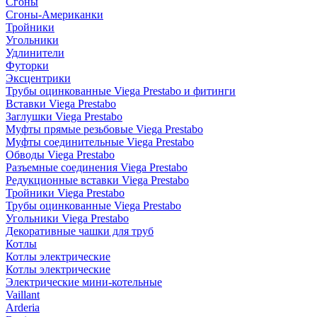
Сгоны
Сгоны-Американки
Тройники
Угольники
Удлинители
Футорки
Эксцентрики
Трубы оцинкованные Viega Prestabo и фитинги
Вставки Viega Prestabo
Заглушки Viega Prestabo
Муфты прямые резьбовые Viega Prestabo
Муфты соединительные Viega Prestabo
Обводы Viega Prestabo
Разъемные соединения Viega Prestabo
Редукционные вставки Viega Prestabo
Тройники Viega Prestabo
Трубы оцинкованные Viega Prestabo
Угольники Viega Prestabo
Декоративные чашки для труб
Котлы
Котлы электрические
Котлы электрические
Электрические мини-котельные
Vaillant
Arderia