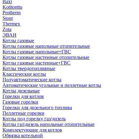
Baxi
Kotitonttu
Protherm
Stout
Thermex
Zota
ЭВАН
Котлы газовые
Котлы газовые напольные отопительные
Котлы газовые напольные+ГВС
Котлы газовые настенные отопительные
Котлы газовые настенные+ГВС
Котлы твердотопливные
Классические котлы
Полуавтоматические котлы
Автоматические угольные и пеллетные котлы
Котлы дизельные
Горелки для котлов
Газовые горелки
Горелки для дизельного топлива
Пеллетные горелки
Котлы под горелку газ/дизель
Котлы газ\дизель напольные отопительные
Комплектующие для котлов
Обвязка котельной