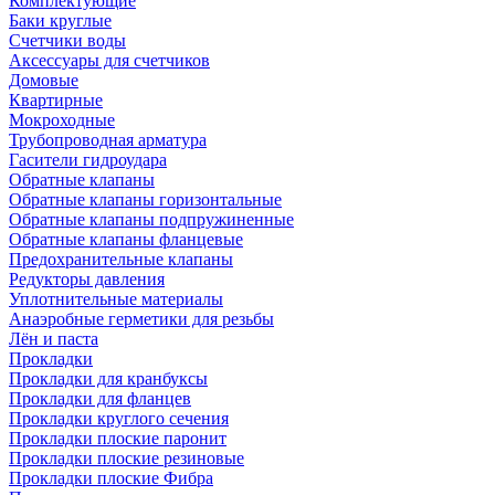
Комплектующие
Баки круглые
Счетчики воды
Аксессуары для счетчиков
Домовые
Квартирные
Мокроходные
Трубопроводная арматура
Гасители гидроудара
Обратные клапаны
Обратные клапаны горизонтальные
Обратные клапаны подпружиненные
Обратные клапаны фланцевые
Предохранительные клапаны
Редукторы давления
Уплотнительные материалы
Анаэробные герметики для резьбы
Лён и паста
Прокладки
Прокладки для кранбуксы
Прокладки для фланцев
Прокладки круглого сечения
Прокладки плоские паронит
Прокладки плоские резиновые
Прокладки плоские Фибра