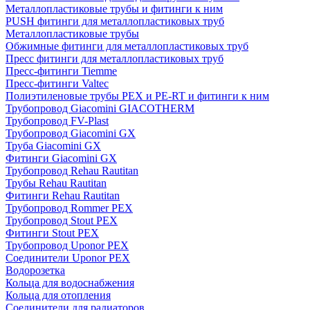
Металлопластиковые трубы и фитинги к ним
PUSH фитинги для металлопластиковых труб
Металлопластиковые трубы
Обжимные фитинги для металлопластиковых труб
Пресс фитинги для металлопластиковых труб
Пресс-фитинги Tiemme
Пресс-фитинги Valtec
Полиэтиленовые трубы PEX и PE-RT и фитинги к ним
Трубопровод Giacomini GIACOTHERM
Трубопровод FV-Plast
Трубопровод Giacomini GX
Труба Giacomini GX
Фитинги Giacomini GX
Трубопровод Rehau Rautitan
Трубы Rehau Rautitan
Фитинги Rehau Rautitan
Трубопровод Rommer PEX
Трубопровод Stout PEX
Фитинги Stout PEX
Трубопровод Uponor PEX
Соединители Uponor PEX
Водорозетка
Кольца для водоснабжения
Кольца для отопления
Соединители для радиаторов