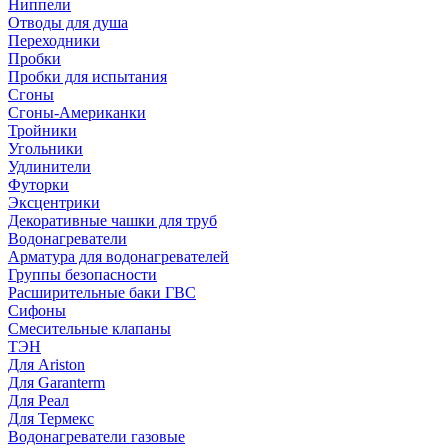
Ниппели
Отводы для душа
Переходники
Пробки
Пробки для испытания
Сгоны
Сгоны-Американки
Тройники
Угольники
Удлинители
Футорки
Эксцентрики
Декоративные чашки для труб
Водонагреватели
Арматура для водонагревателей
Группы безопасности
Расширительные баки ГВС
Сифоны
Смесительные клапаны
ТЭН
Для Ariston
Для Garanterm
Для Реал
Для Термекс
Водонагреватели газовые