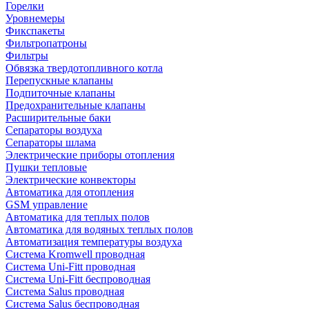
Горелки
Уровнемеры
Фикспакеты
Фильтропатроны
Фильтры
Обвязка твердотопливного котла
Перепускные клапаны
Подпиточные клапаны
Предохранительные клапаны
Расширительные баки
Сепараторы воздуха
Сепараторы шлама
Электрические приборы отопления
Пушки тепловые
Электрические конвекторы
Автоматика для отопления
GSM управление
Автоматика для теплых полов
Автоматика для водяных теплых полов
Автоматизация температуры воздуха
Система Kromwell проводная
Система Uni-Fitt проводная
Система Uni-Fitt беспроводная
Система Salus проводная
Система Salus беспроводная