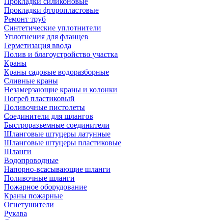
Прокладки силиконовые
Прокладки фторопластовые
Ремонт труб
Синтетические уплотнители
Уплотнения для фланцев
Герметизация ввода
Полив и благоустройство участка
Краны
Краны садовые водоразборные
Сливные краны
Незамерзающие краны и колонки
Погреб пластиковый
Поливочные пистолеты
Соединители для шлангов
Быстроразъемные соединители
Шланговые штуцеры латунные
Шланговые штуцеры пластиковые
Шланги
Водопроводные
Напорно-всасывающие шланги
Поливочные шланги
Пожарное оборудование
Краны пожарные
Огнетушители
Рукава