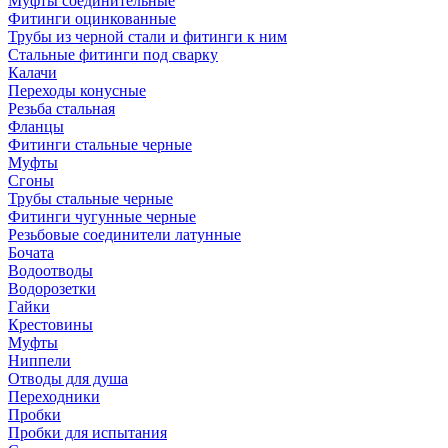
Муфты соединительные
Фитинги оцинкованные
Трубы из черной стали и фитинги к ним
Стальные фитинги под сварку
Калачи
Переходы конусные
Резьба стальная
Фланцы
Фитинги стальные черные
Муфты
Сгоны
Трубы стальные черные
Фитинги чугунные черные
Резьбовые соединители латунные
Бочата
Водоотводы
Водорозетки
Гайки
Крестовины
Муфты
Ниппели
Отводы для душа
Переходники
Пробки
Пробки для испытания