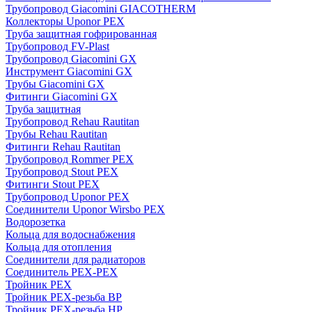
Трубопровод Giacomini GIACOTHERM
Коллекторы Uponor PEX
Труба защитная гофрированная
Трубопровод FV-Plast
Трубопровод Giacomini GX
Инструмент Giacomini GX
Трубы Giacomini GX
Фитинги Giacomini GX
Труба защитная
Трубопровод Rehau Rautitan
Трубы Rehau Rautitan
Фитинги Rehau Rautitan
Трубопровод Rommer PEX
Трубопровод Stout PEX
Фитинги Stout PEX
Трубопровод Uponor PEX
Соединители Uponor Wirsbo PEX
Водорозетка
Кольца для водоснабжения
Кольца для отопления
Соединители для радиаторов
Соединитель PEX-PEX
Тройник PEX
Тройник PEX-резьба ВР
Тройник PEX-резьба НР