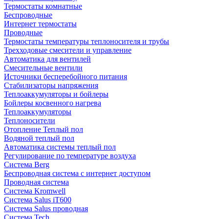
Термостаты комнатные
Беспроводные
Интернет термостаты
Проводные
Термостаты температуры теплоносителя и трубы
Трехходовые смесители и управление
Автоматика для вентилей
Смесительные вентили
Источники бесперебойного питания
Стабилизаторы напряжения
Теплоаккумуляторы и бойлеры
Бойлеры косвенного нагрева
Теплоаккумуляторы
Теплоносители
Отопление Теплый пол
Водяной теплый пол
Автоматика системы теплый пол
Регулирование по температуре воздуха
Система Berg
Беспроводная система с интернет доступом
Проводная система
Система Kromwell
Система Salus iT600
Система Salus проводная
Система Tech