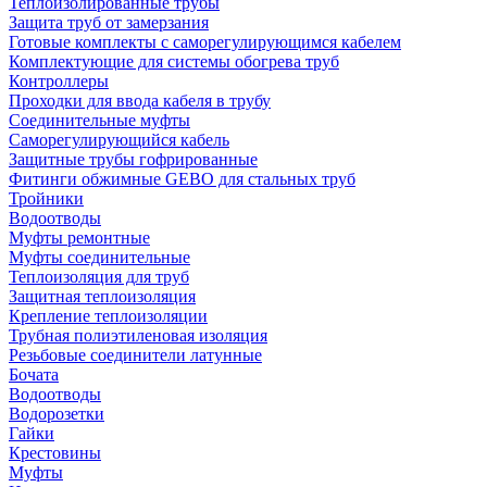
Теплоизолированные трубы
Защита труб от замерзания
Готовые комплекты с саморегулирующимся кабелем
Комплектующие для системы обогрева труб
Контроллеры
Проходки для ввода кабеля в трубу
Соединительные муфты
Саморегулирующийся кабель
Защитные трубы гофрированные
Фитинги обжимные GEBO для стальных труб
Тройники
Водоотводы
Муфты ремонтные
Муфты соединительные
Теплоизоляция для труб
Защитная теплоизоляция
Крепление теплоизоляции
Трубная полиэтиленовая изоляция
Резьбовые соединители латунные
Бочата
Водоотводы
Водорозетки
Гайки
Крестовины
Муфты