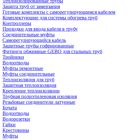
Теплоизолированные трубы
Защита труб от замерзания
Готовые комплекты с саморегулирующимся кабелем
Комплектующие для системы обогрева труб
Контроллеры
Проходки для ввода кабеля в трубу
Соединительные муфты
Саморегулирующийся кабель
Защитные трубы гофрированные
Фитинги обжимные GEBO для стальных труб
Тройники
Водоотводы
Муфты ремонтные
Муфты соединительные
Теплоизоляция для труб
Защитная теплоизоляция
Крепление теплоизоляции
Трубная полиэтиленовая изоляция
Резьбовые соединители латунные
Бочата
Водоотводы
Водорозетки
Гайки
Крестовины
Муфты