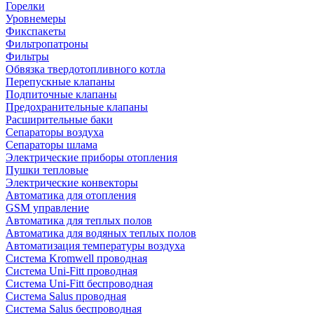
Горелки
Уровнемеры
Фикспакеты
Фильтропатроны
Фильтры
Обвязка твердотопливного котла
Перепускные клапаны
Подпиточные клапаны
Предохранительные клапаны
Расширительные баки
Сепараторы воздуха
Сепараторы шлама
Электрические приборы отопления
Пушки тепловые
Электрические конвекторы
Автоматика для отопления
GSM управление
Автоматика для теплых полов
Автоматика для водяных теплых полов
Автоматизация температуры воздуха
Система Kromwell проводная
Система Uni-Fitt проводная
Система Uni-Fitt беспроводная
Система Salus проводная
Система Salus беспроводная