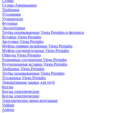
Сгоны
Сгоны-Американки
Тройники
Угольники
Удлинители
Футорки
Эксцентрики
Трубы оцинкованные Viega Prestabo и фитинги
Вставки Viega Prestabo
Заглушки Viega Prestabo
Муфты прямые резьбовые Viega Prestabo
Муфты соединительные Viega Prestabo
Обводы Viega Prestabo
Разъемные соединения Viega Prestabo
Редукционные вставки Viega Prestabo
Тройники Viega Prestabo
Трубы оцинкованные Viega Prestabo
Угольники Viega Prestabo
Декоративные чашки для труб
Котлы
Котлы электрические
Котлы электрические
Электрические мини-котельные
Vaillant
Arderia