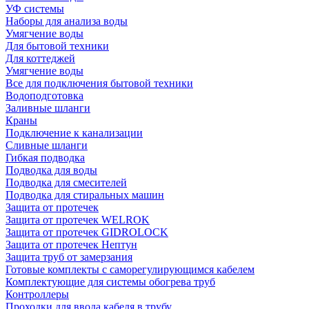
УФ системы
Наборы для анализа воды
Умягчение воды
Для бытовой техники
Для коттеджей
Умягчение воды
Все для подключения бытовой техники
Водоподготовка
Заливные шланги
Краны
Подключение к канализации
Сливные шланги
Гибкая подводка
Подводка для воды
Подводка для смесителей
Подводка для стиральных машин
Защита от протечек
Защита от протечек WELROK
Защита от протечек GIDROLOCK
Защита от протечек Нептун
Защита труб от замерзания
Готовые комплекты с саморегулирующимся кабелем
Комплектующие для системы обогрева труб
Контроллеры
Проходки для ввода кабеля в трубу