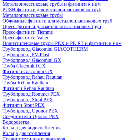
Металлопластиковые трубы и фитинги к ним
PUSH фитинги для металлопластиковых труб
Металлопластиковые трубы
Обжимные фитинги для металлопластиковых труб
Пресс фитинги для металлопластиковых труб
Пресс-фитинги Tiemme
Пресс-фитинги Valtec
Полиэтиленовые трубы PEX и PE-RT и фитинги к ним
Трубопровод Giacomini GIACOTHERM
Трубопровод FV-Plast
Трубопровод Giacomini GX
Труба Giacomini GX
Фитинги Giacomini GX
Трубопровод Rehau Rautitan
Трубы Rehau Rautitan
Фитинги Rehau Rautitan
Трубопровод Rommer PEX
Трубопровод Stout PEX
Фитинги Stout PEX
Трубопровод Uponor PEX
Соединители Uponor PEX
Водорозетка
Кольца для водоснабжения
Кольца для отопления
Соединители для радиаторов