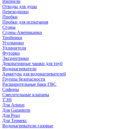
Ниппели
Отводы для душа
Переходники
Пробки
Пробки для испытания
Сгоны
Сгоны-Американки
Тройники
Угольники
Удлинители
Футорки
Эксцентрики
Декоративные чашки для труб
Водонагреватели
Арматура для водонагревателей
Группы безопасности
Расширительные баки ГВС
Сифоны
Смесительные клапаны
ТЭН
Для Ariston
Для Garanterm
Для Реал
Для Термекс
Водонагреватели газовые