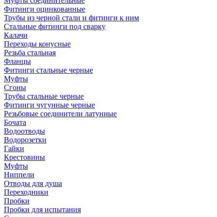
Муфты соединительные
Фитинги оцинкованные
Трубы из черной стали и фитинги к ним
Стальные фитинги под сварку
Калачи
Переходы конусные
Резьба стальная
Фланцы
Фитинги стальные черные
Муфты
Сгоны
Трубы стальные черные
Фитинги чугунные черные
Резьбовые соединители латунные
Бочата
Водоотводы
Водорозетки
Гайки
Крестовины
Муфты
Ниппели
Отводы для душа
Переходники
Пробки
Пробки для испытания