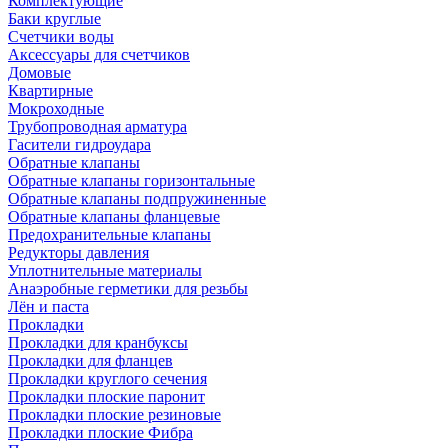
Комплектующие
Баки круглые
Счетчики воды
Аксессуары для счетчиков
Домовые
Квартирные
Мокроходные
Трубопроводная арматура
Гасители гидроудара
Обратные клапаны
Обратные клапаны горизонтальные
Обратные клапаны подпружиненные
Обратные клапаны фланцевые
Предохранительные клапаны
Редукторы давления
Уплотнительные материалы
Анаэробные герметики для резьбы
Лён и паста
Прокладки
Прокладки для кранбуксы
Прокладки для фланцев
Прокладки круглого сечения
Прокладки плоские паронит
Прокладки плоские резиновые
Прокладки плоские Фибра