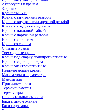
Аксессуары к кранам
Задвижки
Краны "MINI"
Краны с внутренней резьбой
Краны с внутренней-наружной резьбой
Краны с воздухоотводчиком
Краны с накидной гайкой
Краны с наружной резьбой
Краны с фильтром
Краны со сгоном
Сливные краны
Трехходовые краны
Краны под сварку полипропиленовые
Краны с сервоприводом
Краны электромагнитные
Незамерзающие краны
Манометры и термометры
Манометры
Принадлежности
Термоманометры
Термометры
Накопительные емкости
Баки прямоугольные
Баки подземные