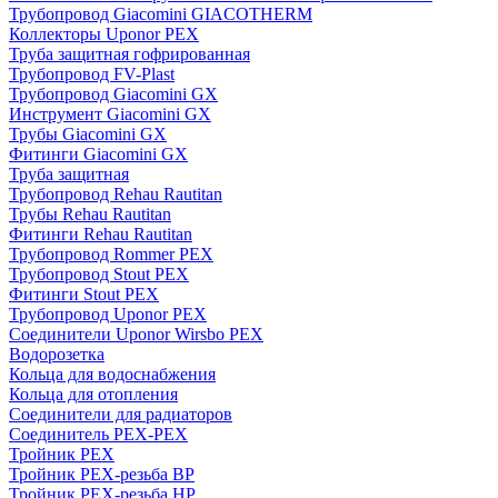
Трубопровод Giacomini GIACOTHERM
Коллекторы Uponor PEX
Труба защитная гофрированная
Трубопровод FV-Plast
Трубопровод Giacomini GX
Инструмент Giacomini GX
Трубы Giacomini GX
Фитинги Giacomini GX
Труба защитная
Трубопровод Rehau Rautitan
Трубы Rehau Rautitan
Фитинги Rehau Rautitan
Трубопровод Rommer PEX
Трубопровод Stout PEX
Фитинги Stout PEX
Трубопровод Uponor PEX
Соединители Uponor Wirsbo PEX
Водорозетка
Кольца для водоснабжения
Кольца для отопления
Соединители для радиаторов
Соединитель PEX-PEX
Тройник PEX
Тройник PEX-резьба ВР
Тройник PEX-резьба НР