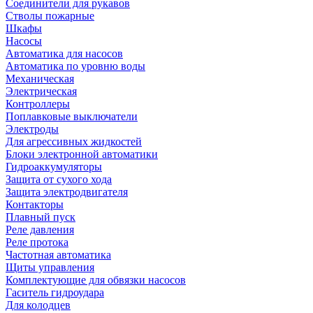
Соединители для рукавов
Стволы пожарные
Шкафы
Насосы
Автоматика для насосов
Автоматика по уровню воды
Механическая
Электрическая
Контроллеры
Поплавковые выключатели
Электроды
Для агрессивных жидкостей
Блоки электронной автоматики
Гидроаккумуляторы
Защита от сухого хода
Защита электродвигателя
Контакторы
Плавный пуск
Реле давления
Реле протока
Частотная автоматика
Щиты управления
Комплектующие для обвязки насосов
Гаситель гидроудара
Для колодцев