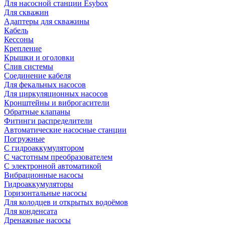
Для насосной станции Esybox
Для скважин
Адаптеры для скважины
Кабель
Кессоны
Крепление
Крышки и оголовки
Слив системы
Соединение кабеля
Для фекальных насосов
Для циркуляционных насосов
Кронштейны и виброгасители
Обратные клапаны
Фитинги распределители
Автоматические насосные станции
Погружные
С гидроаккумулятором
С частотным преобразователем
С электронной автоматикой
Вибрационные насосы
Гидроаккумуляторы
Горизонтальные насосы
Для колодцев и открытых водоёмов
Для конденсата
Дренажные насосы