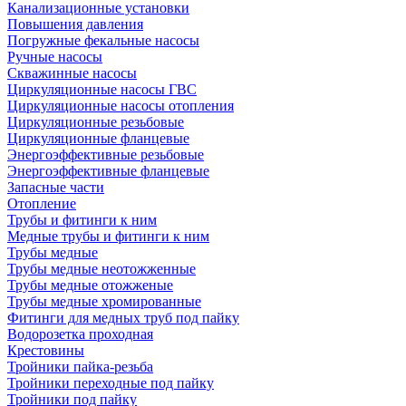
Канализационные установки
Повышения давления
Погружные фекальные насосы
Ручные насосы
Скважинные насосы
Циркуляционные насосы ГВС
Циркуляционные насосы отопления
Циркуляционные резьбовые
Циркуляционные фланцевые
Энергоэффективные резьбовые
Энергоэффективные фланцевые
Запасные части
Отопление
Трубы и фитинги к ним
Медные трубы и фитинги к ним
Трубы медные
Трубы медные неотожженные
Трубы медные отожженые
Трубы медные хромированные
Фитинги для медных труб под пайку
Водорозетка проходная
Крестовины
Тройники пайка-резьба
Тройники переходные под пайку
Тройники под пайку