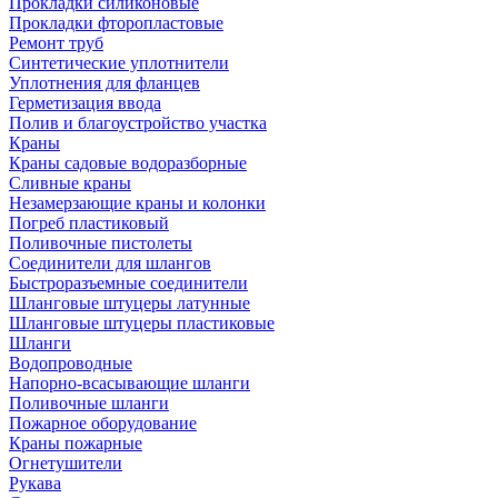
Прокладки силиконовые
Прокладки фторопластовые
Ремонт труб
Синтетические уплотнители
Уплотнения для фланцев
Герметизация ввода
Полив и благоустройство участка
Краны
Краны садовые водоразборные
Сливные краны
Незамерзающие краны и колонки
Погреб пластиковый
Поливочные пистолеты
Соединители для шлангов
Быстроразъемные соединители
Шланговые штуцеры латунные
Шланговые штуцеры пластиковые
Шланги
Водопроводные
Напорно-всасывающие шланги
Поливочные шланги
Пожарное оборудование
Краны пожарные
Огнетушители
Рукава