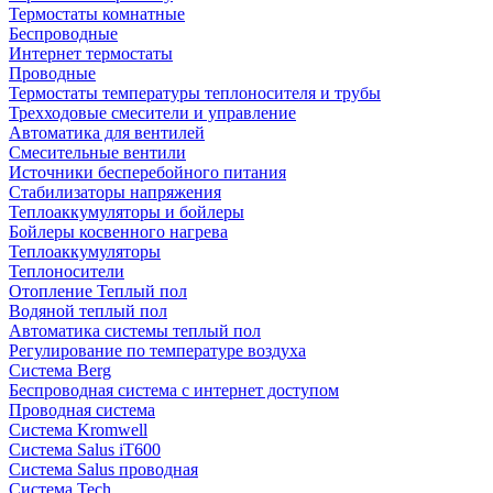
Термостаты комнатные
Беспроводные
Интернет термостаты
Проводные
Термостаты температуры теплоносителя и трубы
Трехходовые смесители и управление
Автоматика для вентилей
Смесительные вентили
Источники бесперебойного питания
Стабилизаторы напряжения
Теплоаккумуляторы и бойлеры
Бойлеры косвенного нагрева
Теплоаккумуляторы
Теплоносители
Отопление Теплый пол
Водяной теплый пол
Автоматика системы теплый пол
Регулирование по температуре воздуха
Система Berg
Беспроводная система с интернет доступом
Проводная система
Система Kromwell
Система Salus iT600
Система Salus проводная
Система Tech