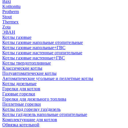
Baxi
Kotitonttu
Protherm
Stout
Thermex
Zota
ЭВАН
Котлы газовые
Котлы газовые напольные отопительные
Котлы газовые напольные+ГВС
Котлы газовые настенные отопительные
Котлы газовые настенные+ГВС
Котлы твердотопливные
Классические котлы
Полуавтоматические котлы
Автоматические угольные и пеллетные котлы
Котлы дизельные
Горелки для котлов
Газовые горелки
Горелки для дизельного топлива
Пеллетные горелки
Котлы под горелку газ/дизель
Котлы газ\дизель напольные отопительные
Комплектующие для котлов
Обвязка котельной