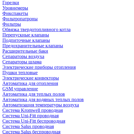
Горелки
Уровнемеры
Фикспакеты
Фильтропатроны
Фильтры
Обвязка твердотопливного котла
Перепускные клапаны
Подпиточные клапаны
Предохранительные клапаны
Расширительные баки
Сепараторы воздуха
Сепараторы шлама
Электрические приборы отопления
Пушки тепловые
Электрические конвекторы
Автоматика для отопления
GSM управление
Автоматика для теплых полов
Автоматика для водяных теплых полов
Автоматизация температуры воздуха
Система Kromwell проводная
Система Uni-Fitt проводная
Система Uni-Fitt беспроводная
Система Salus проводная
Система Salus беспроводная