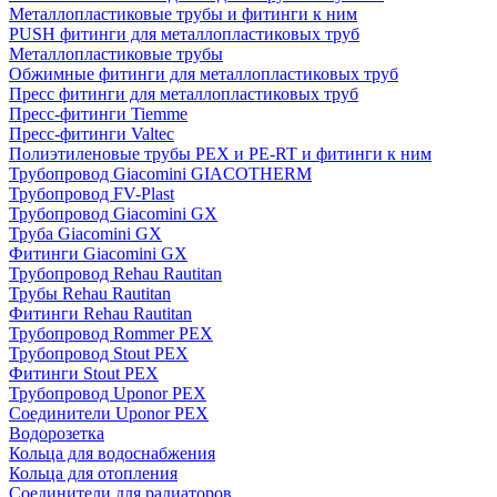
Металлопластиковые трубы и фитинги к ним
PUSH фитинги для металлопластиковых труб
Металлопластиковые трубы
Обжимные фитинги для металлопластиковых труб
Пресс фитинги для металлопластиковых труб
Пресс-фитинги Tiemme
Пресс-фитинги Valtec
Полиэтиленовые трубы PEX и PE-RT и фитинги к ним
Трубопровод Giacomini GIACOTHERM
Трубопровод FV-Plast
Трубопровод Giacomini GX
Труба Giacomini GX
Фитинги Giacomini GX
Трубопровод Rehau Rautitan
Трубы Rehau Rautitan
Фитинги Rehau Rautitan
Трубопровод Rommer PEX
Трубопровод Stout PEX
Фитинги Stout PEX
Трубопровод Uponor PEX
Соединители Uponor PEX
Водорозетка
Кольца для водоснабжения
Кольца для отопления
Соединители для радиаторов