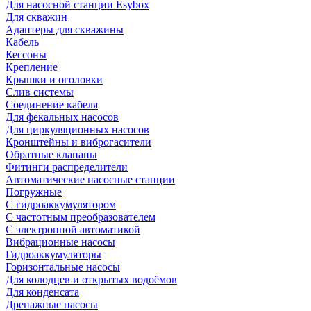
Для насосной станции Esybox
Для скважин
Адаптеры для скважины
Кабель
Кессоны
Крепление
Крышки и оголовки
Слив системы
Соединение кабеля
Для фекальных насосов
Для циркуляционных насосов
Кронштейны и виброгасители
Обратные клапаны
Фитинги распределители
Автоматические насосные станции
Погружные
С гидроаккумулятором
С частотным преобразователем
С электронной автоматикой
Вибрационные насосы
Гидроаккумуляторы
Горизонтальные насосы
Для колодцев и открытых водоёмов
Для конденсата
Дренажные насосы