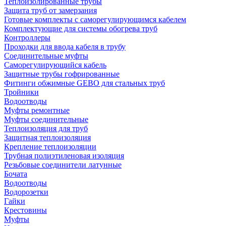
Теплоизолированные трубы
Защита труб от замерзания
Готовые комплекты с саморегулирующимся кабелем
Комплектующие для системы обогрева труб
Контроллеры
Проходки для ввода кабеля в трубу
Соединительные муфты
Саморегулирующийся кабель
Защитные трубы гофрированные
Фитинги обжимные GEBO для стальных труб
Тройники
Водоотводы
Муфты ремонтные
Муфты соединительные
Теплоизоляция для труб
Защитная теплоизоляция
Крепление теплоизоляции
Трубная полиэтиленовая изоляция
Резьбовые соединители латунные
Бочата
Водоотводы
Водорозетки
Гайки
Крестовины
Муфты