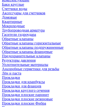
Комплектующие
Баки круглые
Счетчики воды
Аксессуары для счетчиков
Домовые
Квартирные
Мокроходные
Трубопроводная арматура
Гасители гидроудара
Обратные клапаны
Обратные клапаны горизонтальные
Обратные клапаны подпружиненные
Обратные клапаны фланцевые
Предохранительные клапаны
Редукторы давления
Уплотнительные материалы
Анаэробные герметики для резьбы
Лён и паста
Прокладки
Прокладки для кранбуксы
Прокладки для фланцев
Прокладки круглого сечения
Прокладки плоские паронит
Прокладки плоские резиновые
Прокладки плоские Фибра