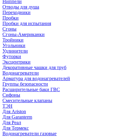
Ниппели
Отводы для душа
Переходники
Пробки
Пробки для испытания
Сгоны
Сгоны-Американки
Тройники
Угольники
Удлинители
Футорки
Эксцентрики
Декоративные чашки для труб
Водонагреватели
Арматура для водонагревателей
Группы безопасности
Расширительные баки ГВС
Сифоны
Смесительные клапаны
ТЭН
Для Ariston
Для Garanterm
Для Реал
Для Термекс
Водонагреватели газовые