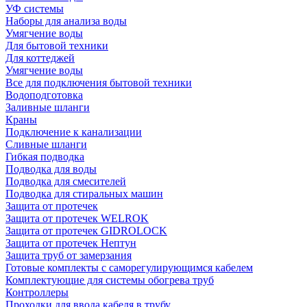
УФ системы
Наборы для анализа воды
Умягчение воды
Для бытовой техники
Для коттеджей
Умягчение воды
Все для подключения бытовой техники
Водоподготовка
Заливные шланги
Краны
Подключение к канализации
Сливные шланги
Гибкая подводка
Подводка для воды
Подводка для смесителей
Подводка для стиральных машин
Защита от протечек
Защита от протечек WELROK
Защита от протечек GIDROLOCK
Защита от протечек Нептун
Защита труб от замерзания
Готовые комплекты с саморегулирующимся кабелем
Комплектующие для системы обогрева труб
Контроллеры
Проходки для ввода кабеля в трубу