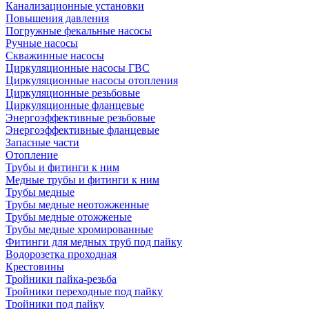
Канализационные установки
Повышения давления
Погружные фекальные насосы
Ручные насосы
Скважинные насосы
Циркуляционные насосы ГВС
Циркуляционные насосы отопления
Циркуляционные резьбовые
Циркуляционные фланцевые
Энергоэффективные резьбовые
Энергоэффективные фланцевые
Запасные части
Отопление
Трубы и фитинги к ним
Медные трубы и фитинги к ним
Трубы медные
Трубы медные неотожженные
Трубы медные отожженые
Трубы медные хромированные
Фитинги для медных труб под пайку
Водорозетка проходная
Крестовины
Тройники пайка-резьба
Тройники переходные под пайку
Тройники под пайку