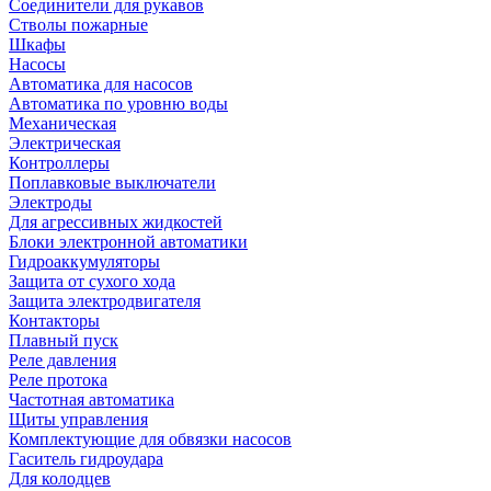
Соединители для рукавов
Стволы пожарные
Шкафы
Насосы
Автоматика для насосов
Автоматика по уровню воды
Механическая
Электрическая
Контроллеры
Поплавковые выключатели
Электроды
Для агрессивных жидкостей
Блоки электронной автоматики
Гидроаккумуляторы
Защита от сухого хода
Защита электродвигателя
Контакторы
Плавный пуск
Реле давления
Реле протока
Частотная автоматика
Щиты управления
Комплектующие для обвязки насосов
Гаситель гидроудара
Для колодцев