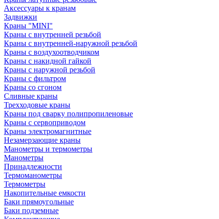
Аксессуары к кранам
Задвижки
Краны "MINI"
Краны с внутренней резьбой
Краны с внутренней-наружной резьбой
Краны с воздухоотводчиком
Краны с накидной гайкой
Краны с наружной резьбой
Краны с фильтром
Краны со сгоном
Сливные краны
Трехходовые краны
Краны под сварку полипропиленовые
Краны с сервоприводом
Краны электромагнитные
Незамерзающие краны
Манометры и термометры
Манометры
Принадлежности
Термоманометры
Термометры
Накопительные емкости
Баки прямоугольные
Баки подземные