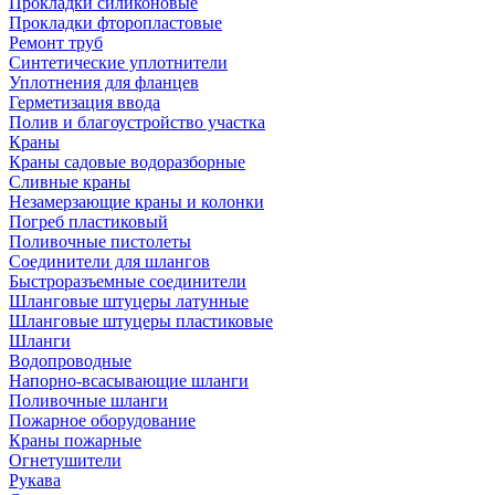
Прокладки силиконовые
Прокладки фторопластовые
Ремонт труб
Синтетические уплотнители
Уплотнения для фланцев
Герметизация ввода
Полив и благоустройство участка
Краны
Краны садовые водоразборные
Сливные краны
Незамерзающие краны и колонки
Погреб пластиковый
Поливочные пистолеты
Соединители для шлангов
Быстроразъемные соединители
Шланговые штуцеры латунные
Шланговые штуцеры пластиковые
Шланги
Водопроводные
Напорно-всасывающие шланги
Поливочные шланги
Пожарное оборудование
Краны пожарные
Огнетушители
Рукава