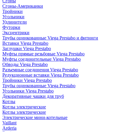
Сгоны
Сгоны-Американки
Тройники
Угольники
Удлинители
Футорки
Эксцентрики
Трубы оцинкованные Viega Prestabo и фитинги
Вставки Viega Prestabo
Заглушки Viega Prestabo
Муфты прямые резьбовые Viega Prestabo
Муфты соединительные Viega Prestabo
Обводы Viega Prestabo
Разъемные соединения Viega Prestabo
Редукционные вставки Viega Prestabo
Тройники Viega Prestabo
Трубы оцинкованные Viega Prestabo
Угольники Viega Prestabo
Декоративные чашки для труб
Котлы
Котлы электрические
Котлы электрические
Электрические мини-котельные
Vaillant
Arderia