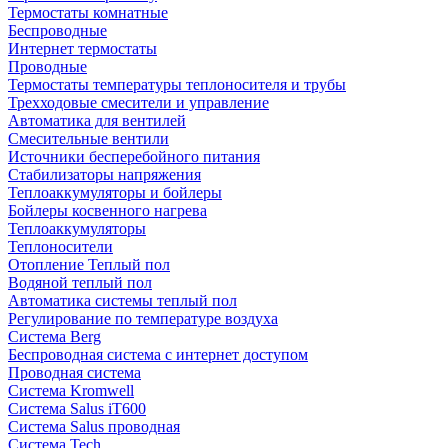
Термостаты комнатные
Беспроводные
Интернет термостаты
Проводные
Термостаты температуры теплоносителя и трубы
Трехходовые смесители и управление
Автоматика для вентилей
Смесительные вентили
Источники бесперебойного питания
Стабилизаторы напряжения
Теплоаккумуляторы и бойлеры
Бойлеры косвенного нагрева
Теплоаккумуляторы
Теплоносители
Отопление Теплый пол
Водяной теплый пол
Автоматика системы теплый пол
Регулирование по температуре воздуха
Система Berg
Беспроводная система с интернет доступом
Проводная система
Система Kromwell
Система Salus iT600
Система Salus проводная
Система Tech