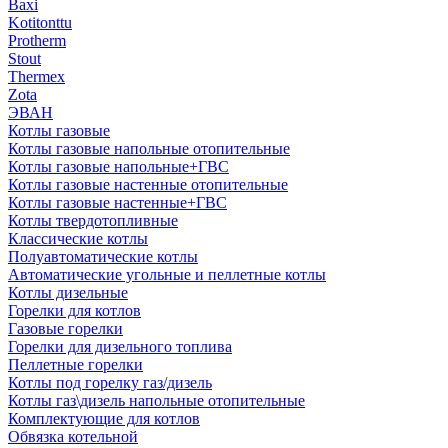
Baxi
Kotitonttu
Protherm
Stout
Thermex
Zota
ЭВАН
Котлы газовые
Котлы газовые напольные отопительные
Котлы газовые напольные+ГВС
Котлы газовые настенные отопительные
Котлы газовые настенные+ГВС
Котлы твердотопливные
Классические котлы
Полуавтоматические котлы
Автоматические угольные и пеллетные котлы
Котлы дизельные
Горелки для котлов
Газовые горелки
Горелки для дизельного топлива
Пеллетные горелки
Котлы под горелку газ/дизель
Котлы газ\дизель напольные отопительные
Комплектующие для котлов
Обвязка котельной