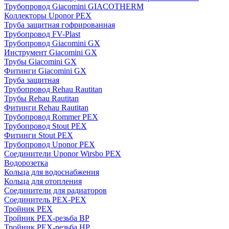
Трубопровод Giacomini GIACOTHERM
Коллекторы Uponor PEX
Труба защитная гофрированная
Трубопровод FV-Plast
Трубопровод Giacomini GX
Инструмент Giacomini GX
Трубы Giacomini GX
Фитинги Giacomini GX
Труба защитная
Трубопровод Rehau Rautitan
Трубы Rehau Rautitan
Фитинги Rehau Rautitan
Трубопровод Rommer PEX
Трубопровод Stout PEX
Фитинги Stout PEX
Трубопровод Uponor PEX
Соединители Uponor Wirsbo PEX
Водорозетка
Кольца для водоснабжения
Кольца для отопления
Соединители для радиаторов
Соединитель PEX-PEX
Тройник PEX
Тройник PEX-резьба ВР
Тройник PEX-резьба НР