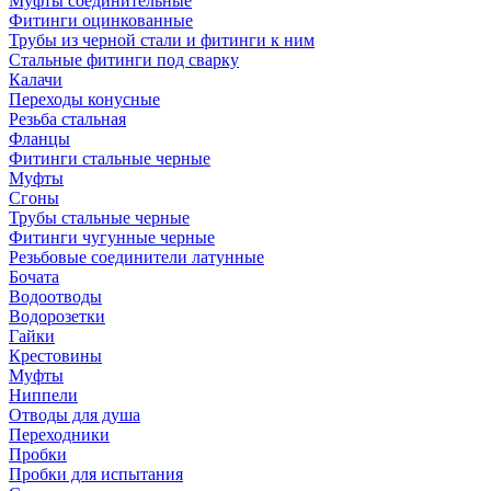
Муфты соединительные
Фитинги оцинкованные
Трубы из черной стали и фитинги к ним
Стальные фитинги под сварку
Калачи
Переходы конусные
Резьба стальная
Фланцы
Фитинги стальные черные
Муфты
Сгоны
Трубы стальные черные
Фитинги чугунные черные
Резьбовые соединители латунные
Бочата
Водоотводы
Водорозетки
Гайки
Крестовины
Муфты
Ниппели
Отводы для душа
Переходники
Пробки
Пробки для испытания