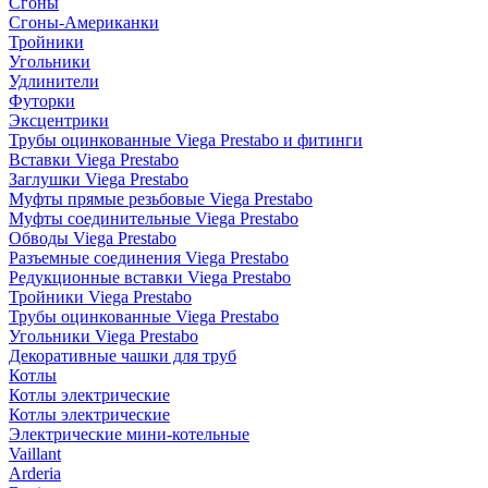
Сгоны
Сгоны-Американки
Тройники
Угольники
Удлинители
Футорки
Эксцентрики
Трубы оцинкованные Viega Prestabo и фитинги
Вставки Viega Prestabo
Заглушки Viega Prestabo
Муфты прямые резьбовые Viega Prestabo
Муфты соединительные Viega Prestabo
Обводы Viega Prestabo
Разъемные соединения Viega Prestabo
Редукционные вставки Viega Prestabo
Тройники Viega Prestabo
Трубы оцинкованные Viega Prestabo
Угольники Viega Prestabo
Декоративные чашки для труб
Котлы
Котлы электрические
Котлы электрические
Электрические мини-котельные
Vaillant
Arderia