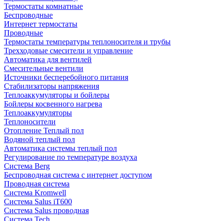
Термостаты комнатные
Беспроводные
Интернет термостаты
Проводные
Термостаты температуры теплоносителя и трубы
Трехходовые смесители и управление
Автоматика для вентилей
Смесительные вентили
Источники бесперебойного питания
Стабилизаторы напряжения
Теплоаккумуляторы и бойлеры
Бойлеры косвенного нагрева
Теплоаккумуляторы
Теплоносители
Отопление Теплый пол
Водяной теплый пол
Автоматика системы теплый пол
Регулирование по температуре воздуха
Система Berg
Беспроводная система с интернет доступом
Проводная система
Система Kromwell
Система Salus iT600
Система Salus проводная
Система Tech