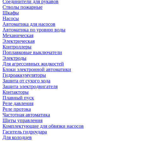
Соединители для рукавов
Стволы пожарные
Шкафы
Насосы
Автоматика для насосов
Автоматика по уровню воды
Механическая
Электрическая
Контроллеры
Поплавковые выключатели
Электроды
Для агрессивных жидкостей
Блоки электронной автоматики
Гидроаккумуляторы
Защита от сухого хода
Защита электродвигателя
Контакторы
Плавный пуск
Реле давления
Реле протока
Частотная автоматика
Щиты управления
Комплектующие для обвязки насосов
Гаситель гидроудара
Для колодцев