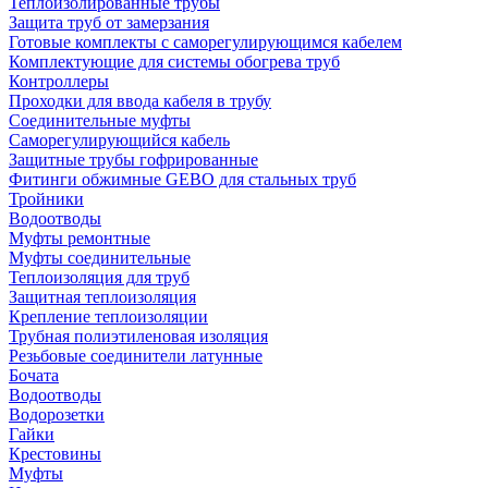
Теплоизолированные трубы
Защита труб от замерзания
Готовые комплекты с саморегулирующимся кабелем
Комплектующие для системы обогрева труб
Контроллеры
Проходки для ввода кабеля в трубу
Соединительные муфты
Саморегулирующийся кабель
Защитные трубы гофрированные
Фитинги обжимные GEBO для стальных труб
Тройники
Водоотводы
Муфты ремонтные
Муфты соединительные
Теплоизоляция для труб
Защитная теплоизоляция
Крепление теплоизоляции
Трубная полиэтиленовая изоляция
Резьбовые соединители латунные
Бочата
Водоотводы
Водорозетки
Гайки
Крестовины
Муфты