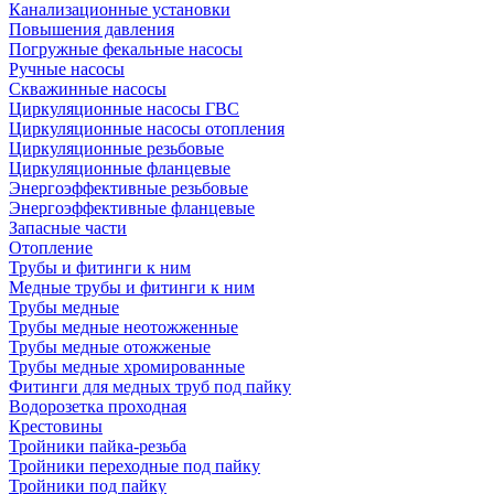
Канализационные установки
Повышения давления
Погружные фекальные насосы
Ручные насосы
Скважинные насосы
Циркуляционные насосы ГВС
Циркуляционные насосы отопления
Циркуляционные резьбовые
Циркуляционные фланцевые
Энергоэффективные резьбовые
Энергоэффективные фланцевые
Запасные части
Отопление
Трубы и фитинги к ним
Медные трубы и фитинги к ним
Трубы медные
Трубы медные неотожженные
Трубы медные отожженые
Трубы медные хромированные
Фитинги для медных труб под пайку
Водорозетка проходная
Крестовины
Тройники пайка-резьба
Тройники переходные под пайку
Тройники под пайку