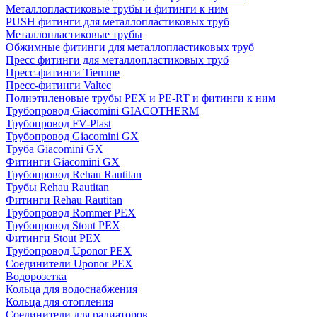
Металлопластиковые трубы и фитинги к ним
PUSH фитинги для металлопластиковых труб
Металлопластиковые трубы
Обжимные фитинги для металлопластиковых труб
Пресс фитинги для металлопластиковых труб
Пресс-фитинги Tiemme
Пресс-фитинги Valtec
Полиэтиленовые трубы PEX и PE-RT и фитинги к ним
Трубопровод Giacomini GIACOTHERM
Трубопровод FV-Plast
Трубопровод Giacomini GX
Труба Giacomini GX
Фитинги Giacomini GX
Трубопровод Rehau Rautitan
Трубы Rehau Rautitan
Фитинги Rehau Rautitan
Трубопровод Rommer PEX
Трубопровод Stout PEX
Фитинги Stout PEX
Трубопровод Uponor PEX
Соединители Uponor PEX
Водорозетка
Кольца для водоснабжения
Кольца для отопления
Соединители для радиаторов