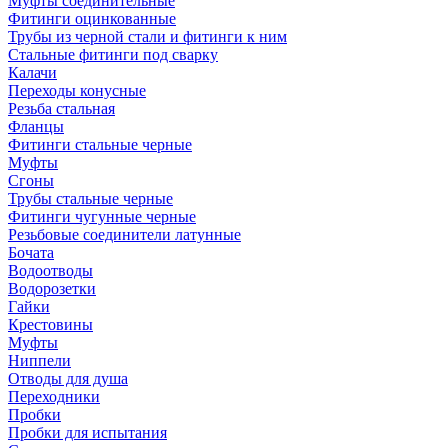
Муфты соединительные
Фитинги оцинкованные
Трубы из черной стали и фитинги к ним
Стальные фитинги под сварку
Калачи
Переходы конусные
Резьба стальная
Фланцы
Фитинги стальные черные
Муфты
Сгоны
Трубы стальные черные
Фитинги чугунные черные
Резьбовые соединители латунные
Бочата
Водоотводы
Водорозетки
Гайки
Крестовины
Муфты
Ниппели
Отводы для душа
Переходники
Пробки
Пробки для испытания