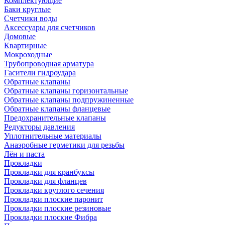
Комплектующие
Баки круглые
Счетчики воды
Аксессуары для счетчиков
Домовые
Квартирные
Мокроходные
Трубопроводная арматура
Гасители гидроудара
Обратные клапаны
Обратные клапаны горизонтальные
Обратные клапаны подпружиненные
Обратные клапаны фланцевые
Предохранительные клапаны
Редукторы давления
Уплотнительные материалы
Анаэробные герметики для резьбы
Лён и паста
Прокладки
Прокладки для кранбуксы
Прокладки для фланцев
Прокладки круглого сечения
Прокладки плоские паронит
Прокладки плоские резиновые
Прокладки плоские Фибра