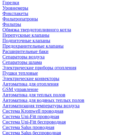
Горелки
Уровнемеры
Фикспакеты
Фильтропатроны
Фильтры
Обвязка твердотопливного котла
Перепускные клапаны
Подпиточные клапаны
Предохранительные клапаны
Расширительные баки
Сепараторы воздуха
Сепараторы шлама
Электрические приборы отопления
Пушки тепловые
Электрические конвекторы
Автоматика для отопления
GSM управление
Автоматика для теплых полов
Автоматика для водяных теплых полов
Автоматизация температуры воздуха
Система Kromwell проводная
Система Uni-Fitt проводная
Система Uni-Fitt беспроводная
Система Salus проводная
Система Salus беспроводная