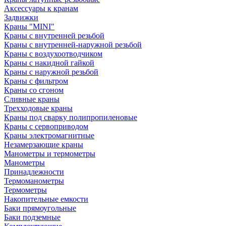
Аксессуары к кранам
Задвижки
Краны "MINI"
Краны с внутренней резьбой
Краны с внутренней-наружной резьбой
Краны с воздухоотводчиком
Краны с накидной гайкой
Краны с наружной резьбой
Краны с фильтром
Краны со сгоном
Сливные краны
Трехходовые краны
Краны под сварку полипропиленовые
Краны с сервоприводом
Краны электромагнитные
Незамерзающие краны
Манометры и термометры
Манометры
Принадлежности
Термоманометры
Термометры
Накопительные емкости
Баки прямоугольные
Баки подземные