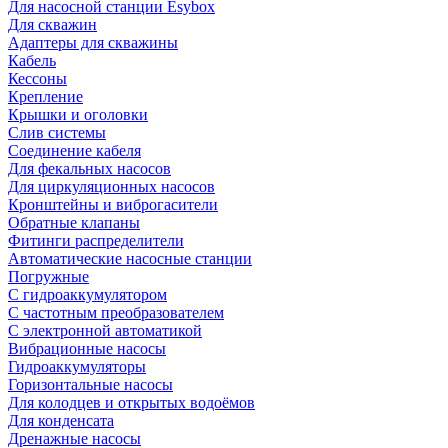
Для насосной станции Esybox
Для скважин
Адаптеры для скважины
Кабель
Кессоны
Крепление
Крышки и оголовки
Слив системы
Соединение кабеля
Для фекальных насосов
Для циркуляционных насосов
Кронштейны и виброгасители
Обратные клапаны
Фитинги распределители
Автоматические насосные станции
Погружные
С гидроаккумулятором
С частотным преобразователем
С электронной автоматикой
Вибрационные насосы
Гидроаккумуляторы
Горизонтальные насосы
Для колодцев и открытых водоёмов
Для конденсата
Дренажные насосы