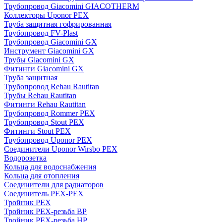
Трубопровод Giacomini GIACOTHERM
Коллекторы Uponor PEX
Труба защитная гофрированная
Трубопровод FV-Plast
Трубопровод Giacomini GX
Инструмент Giacomini GX
Трубы Giacomini GX
Фитинги Giacomini GX
Труба защитная
Трубопровод Rehau Rautitan
Трубы Rehau Rautitan
Фитинги Rehau Rautitan
Трубопровод Rommer PEX
Трубопровод Stout PEX
Фитинги Stout PEX
Трубопровод Uponor PEX
Соединители Uponor Wirsbo PEX
Водорозетка
Кольца для водоснабжения
Кольца для отопления
Соединители для радиаторов
Соединитель PEX-PEX
Тройник PEX
Тройник PEX-резьба ВР
Тройник PEX-резьба НР