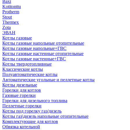
Baxi
Kotitonttu
Protherm
Stout
Thermex
Zota
ЭВАН
Котлы газовые
Котлы газовые напольные отопительные
Котлы газовые напольные+ГВС
Котлы газовые настенные отопительные
Котлы газовые настенные+ГВС
Котлы твердотопливные
Классические котлы
Полуавтоматические котлы
Автоматические угольные и пеллетные котлы
Котлы дизельные
Горелки для котлов
Газовые горелки
Горелки для дизельного топлива
Пеллетные горелки
Котлы под горелку газ/дизель
Котлы газ\дизель напольные отопительные
Комплектующие для котлов
Обвязка котельной