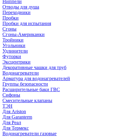
Ниппели
Отводы для душа
Переходники
Пробки
Пробки для испытания
Сгоны
Сгоны-Американки
Тройники
Угольники
Удлинители
Футорки
Эксцентрики
Декоративные чашки для труб
Водонагреватели
Арматура для водонагревателей
Группы безопасности
Расширительные баки ГВС
Сифоны
Смесительные клапаны
ТЭН
Для Ariston
Для Garanterm
Для Реал
Для Термекс
Водонагреватели газовые