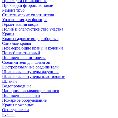
Прокладки силиконовые
Прокладки фторопластовые
Ремонт труб
Синтетические уплотнители
Уплотнения для фланцев
Герметизация ввода
Полив и благоустройство участка
Краны
Краны садовые водоразборные
Сливные краны
Незамерзающие краны и колонки
Погреб пластиковый
Поливочные пистолеты
Соединители для шлангов
Быстроразъемные соединители
Шланговые штуцеры латунные
Шланговые штуцеры пластиковые
Шланги
Водопроводные
Напорно-всасывающие шланги
Поливочные шланги
Пожарное оборудование
Краны пожарные
Огнетушители
Рукава