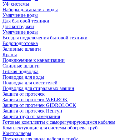
УФ системы
Наборы для анализа воды
Умягчение воды
Для бытовой техники
Для коттеджей
Умягчение воды
Все для подключения бытовой техники
Водоподготовка
Заливные шланги
Краны
Подключение к канализации
Сливные шланги
Гибкая подводка
Подводка для воды
Подводка для смесителей
Подводка для стиральных машин
Защита от протечек
Защита от протечек WELROK
Защита от протечек GIDROLOCK
Защита от протечек Нептун
Защита труб от замерзания
Готовые комплекты с саморегулирующимся кабелем
Комплектующие для системы обогрева труб
Контроллеры
Проходки для ввода кабеля в трубу