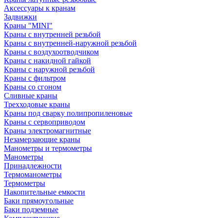
Аксессуары к кранам
Задвижки
Краны "MINI"
Краны с внутренней резьбой
Краны с внутренней-наружной резьбой
Краны с воздухоотводчиком
Краны с накидной гайкой
Краны с наружной резьбой
Краны с фильтром
Краны со сгоном
Сливные краны
Трехходовые краны
Краны под сварку полипропиленовые
Краны с сервоприводом
Краны электромагнитные
Незамерзающие краны
Манометры и термометры
Манометры
Принадлежности
Термоманометры
Термометры
Накопительные емкости
Баки прямоугольные
Баки подземные