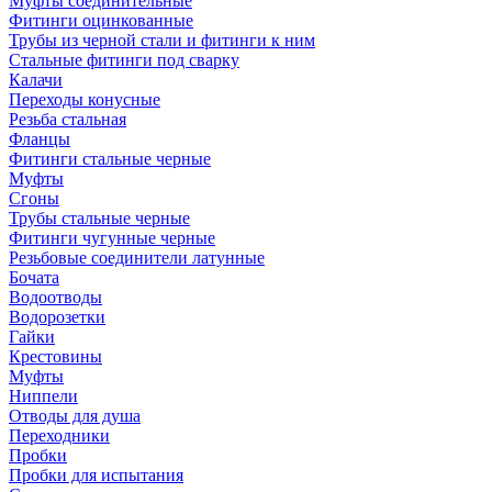
Муфты соединительные
Фитинги оцинкованные
Трубы из черной стали и фитинги к ним
Стальные фитинги под сварку
Калачи
Переходы конусные
Резьба стальная
Фланцы
Фитинги стальные черные
Муфты
Сгоны
Трубы стальные черные
Фитинги чугунные черные
Резьбовые соединители латунные
Бочата
Водоотводы
Водорозетки
Гайки
Крестовины
Муфты
Ниппели
Отводы для душа
Переходники
Пробки
Пробки для испытания