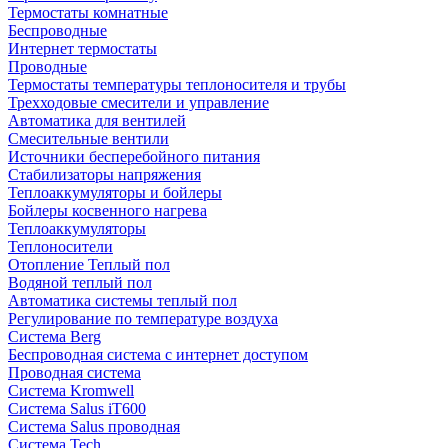
Термостаты комнатные
Беспроводные
Интернет термостаты
Проводные
Термостаты температуры теплоносителя и трубы
Трехходовые смесители и управление
Автоматика для вентилей
Смесительные вентили
Источники бесперебойного питания
Стабилизаторы напряжения
Теплоаккумуляторы и бойлеры
Бойлеры косвенного нагрева
Теплоаккумуляторы
Теплоносители
Отопление Теплый пол
Водяной теплый пол
Автоматика системы теплый пол
Регулирование по температуре воздуха
Система Berg
Беспроводная система с интернет доступом
Проводная система
Система Kromwell
Система Salus iT600
Система Salus проводная
Система Tech