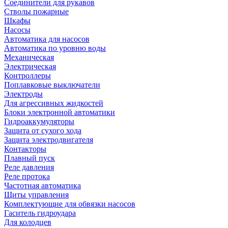
Соединители для рукавов
Стволы пожарные
Шкафы
Насосы
Автоматика для насосов
Автоматика по уровню воды
Механическая
Электрическая
Контроллеры
Поплавковые выключатели
Электроды
Для агрессивных жидкостей
Блоки электронной автоматики
Гидроаккумуляторы
Защита от сухого хода
Защита электродвигателя
Контакторы
Плавный пуск
Реле давления
Реле протока
Частотная автоматика
Щиты управления
Комплектующие для обвязки насосов
Гаситель гидроудара
Для колодцев