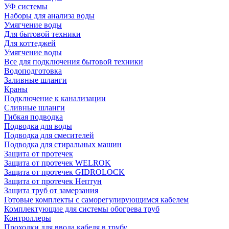
УФ системы
Наборы для анализа воды
Умягчение воды
Для бытовой техники
Для коттеджей
Умягчение воды
Все для подключения бытовой техники
Водоподготовка
Заливные шланги
Краны
Подключение к канализации
Сливные шланги
Гибкая подводка
Подводка для воды
Подводка для смесителей
Подводка для стиральных машин
Защита от протечек
Защита от протечек WELROK
Защита от протечек GIDROLOCK
Защита от протечек Нептун
Защита труб от замерзания
Готовые комплекты с саморегулирующимся кабелем
Комплектующие для системы обогрева труб
Контроллеры
Проходки для ввода кабеля в трубу