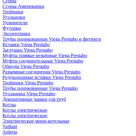
Сгоны
Сгоны-Американки
Тройники
Угольники
Удлинители
Футорки
Эксцентрики
Трубы оцинкованные Viega Prestabo и фитинги
Вставки Viega Prestabo
Заглушки Viega Prestabo
Муфты прямые резьбовые Viega Prestabo
Муфты соединительные Viega Prestabo
Обводы Viega Prestabo
Разъемные соединения Viega Prestabo
Редукционные вставки Viega Prestabo
Тройники Viega Prestabo
Трубы оцинкованные Viega Prestabo
Угольники Viega Prestabo
Декоративные чашки для труб
Котлы
Котлы электрические
Котлы электрические
Электрические мини-котельные
Vaillant
Arderia