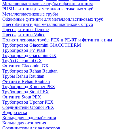
Металлопластиковые трубы и фитинги к ним
PUSH фитинги для металлопластиковых труб
Металлопластиковые трубы
Обжимные фитинги для металлопластиковых труб
Пресс фитинги для металлопластиковых труб
Пресс-фитинги Tiemme
Пресс-фитинги Valtec
Полиэтиленовые трубы PEX и PE-RT и фитинги к ним
Трубопровод Giacomini GIACOTHERM
Трубопровод FV-Plast
Трубопровод Giacomini GX
Труба Giacomini GX
Фитинги Giacomini GX
Трубопровод Rehau Rautitan
Трубы Rehau Rautitan
Фитинги Rehau Rautitan
Трубопровод Rommer PEX
Трубопровод Stout PEX
Фитинги Stout PEX
Трубопровод Uponor PEX
Соединители Uponor PEX
Водорозетка
Кольца для водоснабжения
Кольца для отопления
Соединители для радиаторов