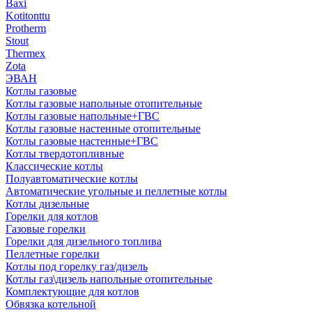
Baxi
Kotitonttu
Protherm
Stout
Thermex
Zota
ЭВАН
Котлы газовые
Котлы газовые напольные отопительные
Котлы газовые напольные+ГВС
Котлы газовые настенные отопительные
Котлы газовые настенные+ГВС
Котлы твердотопливные
Классические котлы
Полуавтоматические котлы
Автоматические угольные и пеллетные котлы
Котлы дизельные
Горелки для котлов
Газовые горелки
Горелки для дизельного топлива
Пеллетные горелки
Котлы под горелку газ/дизель
Котлы газ\дизель напольные отопительные
Комплектующие для котлов
Обвязка котельной