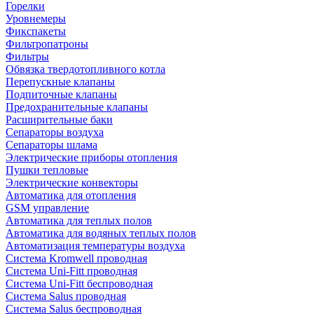
Горелки
Уровнемеры
Фикспакеты
Фильтропатроны
Фильтры
Обвязка твердотопливного котла
Перепускные клапаны
Подпиточные клапаны
Предохранительные клапаны
Расширительные баки
Сепараторы воздуха
Сепараторы шлама
Электрические приборы отопления
Пушки тепловые
Электрические конвекторы
Автоматика для отопления
GSM управление
Автоматика для теплых полов
Автоматика для водяных теплых полов
Автоматизация температуры воздуха
Система Kromwell проводная
Система Uni-Fitt проводная
Система Uni-Fitt беспроводная
Система Salus проводная
Система Salus беспроводная