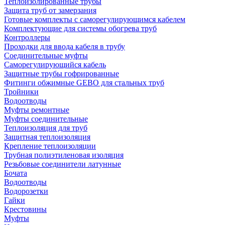
Теплоизолированные трубы
Защита труб от замерзания
Готовые комплекты с саморегулирующимся кабелем
Комплектующие для системы обогрева труб
Контроллеры
Проходки для ввода кабеля в трубу
Соединительные муфты
Саморегулирующийся кабель
Защитные трубы гофрированные
Фитинги обжимные GEBO для стальных труб
Тройники
Водоотводы
Муфты ремонтные
Муфты соединительные
Теплоизоляция для труб
Защитная теплоизоляция
Крепление теплоизоляции
Трубная полиэтиленовая изоляция
Резьбовые соединители латунные
Бочата
Водоотводы
Водорозетки
Гайки
Крестовины
Муфты