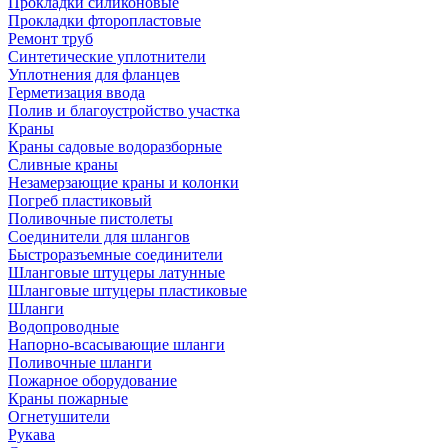
Прокладки силиконовые
Прокладки фторопластовые
Ремонт труб
Синтетические уплотнители
Уплотнения для фланцев
Герметизация ввода
Полив и благоустройство участка
Краны
Краны садовые водоразборные
Сливные краны
Незамерзающие краны и колонки
Погреб пластиковый
Поливочные пистолеты
Соединители для шлангов
Быстроразъемные соединители
Шланговые штуцеры латунные
Шланговые штуцеры пластиковые
Шланги
Водопроводные
Напорно-всасывающие шланги
Поливочные шланги
Пожарное оборудование
Краны пожарные
Огнетушители
Рукава