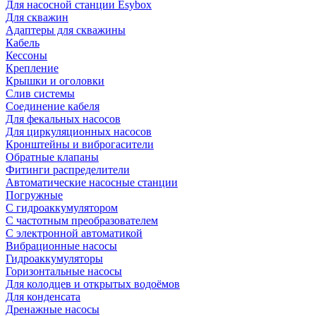
Для насосной станции Esybox
Для скважин
Адаптеры для скважины
Кабель
Кессоны
Крепление
Крышки и оголовки
Слив системы
Соединение кабеля
Для фекальных насосов
Для циркуляционных насосов
Кронштейны и виброгасители
Обратные клапаны
Фитинги распределители
Автоматические насосные станции
Погружные
С гидроаккумулятором
С частотным преобразователем
С электронной автоматикой
Вибрационные насосы
Гидроаккумуляторы
Горизонтальные насосы
Для колодцев и открытых водоёмов
Для конденсата
Дренажные насосы