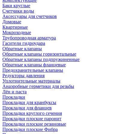
Комплектующие
Баки круглые
Счетчики воды
Аксессуары для счетчиков
Домовые
Квартирные
Мокроходные
Трубопроводная арматура
Гасители гидроудара
Обратные клапаны
Обратные клапаны горизонтальные
Обратные клапаны подпружиненные
Обратные клапаны фланцевые
Предохранительные клапаны
Редукторы давления
Уплотнительные материалы
Анаэробные герметики для резьбы
Лён и паста
Прокладки
Прокладки для кранбуксы
Прокладки для фланцев
Прокладки круглого сечения
Прокладки плоские паронит
Прокладки плоские резиновые
Прокладки плоские Фибра