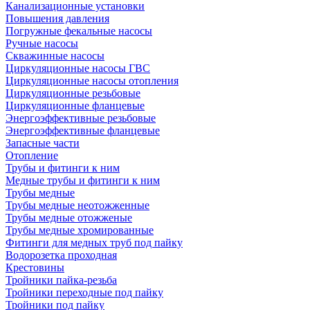
Канализационные установки
Повышения давления
Погружные фекальные насосы
Ручные насосы
Скважинные насосы
Циркуляционные насосы ГВС
Циркуляционные насосы отопления
Циркуляционные резьбовые
Циркуляционные фланцевые
Энергоэффективные резьбовые
Энергоэффективные фланцевые
Запасные части
Отопление
Трубы и фитинги к ним
Медные трубы и фитинги к ним
Трубы медные
Трубы медные неотожженные
Трубы медные отожженые
Трубы медные хромированные
Фитинги для медных труб под пайку
Водорозетка проходная
Крестовины
Тройники пайка-резьба
Тройники переходные под пайку
Тройники под пайку