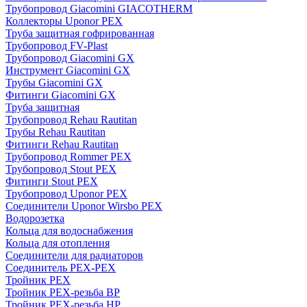
Трубопровод Giacomini GIACOTHERM
Коллекторы Uponor PEX
Труба защитная гофрированная
Трубопровод FV-Plast
Трубопровод Giacomini GX
Инструмент Giacomini GX
Трубы Giacomini GX
Фитинги Giacomini GX
Труба защитная
Трубопровод Rehau Rautitan
Трубы Rehau Rautitan
Фитинги Rehau Rautitan
Трубопровод Rommer PEX
Трубопровод Stout PEX
Фитинги Stout PEX
Трубопровод Uponor PEX
Соединители Uponor Wirsbo PEX
Водорозетка
Кольца для водоснабжения
Кольца для отопления
Соединители для радиаторов
Соединитель PEX-PEX
Тройник PEX
Тройник PEX-резьба ВР
Тройник PEX-резьба НР