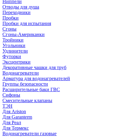
Ниппели
Отводы для душа
Переходники
Пробки
Пробки для испытания
Сгоны
Сгоны-Американки
Тройники
Угольники
Удлинители
Футорки
Эксцентрики
Декоративные чашки для труб
Водонагреватели
Арматура для водонагревателей
Группы безопасности
Расширительные баки ГВС
Сифоны
Смесительные клапаны
ТЭН
Для Ariston
Для Garanterm
Для Реал
Для Термекс
Водонагреватели газовые