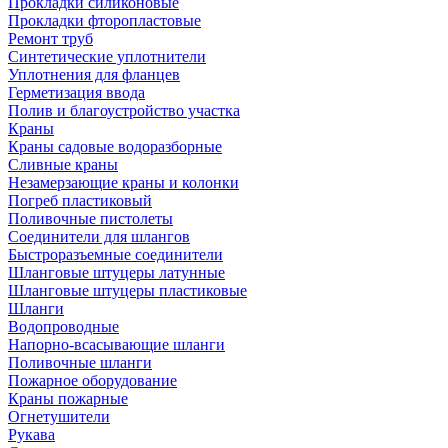
Прокладки силиконовые
Прокладки фторопластовые
Ремонт труб
Синтетические уплотнители
Уплотнения для фланцев
Герметизация ввода
Полив и благоустройство участка
Краны
Краны садовые водоразборные
Сливные краны
Незамерзающие краны и колонки
Погреб пластиковый
Поливочные пистолеты
Соединители для шлангов
Быстроразъемные соединители
Шланговые штуцеры латунные
Шланговые штуцеры пластиковые
Шланги
Водопроводные
Напорно-всасывающие шланги
Поливочные шланги
Пожарное оборудование
Краны пожарные
Огнетушители
Рукава