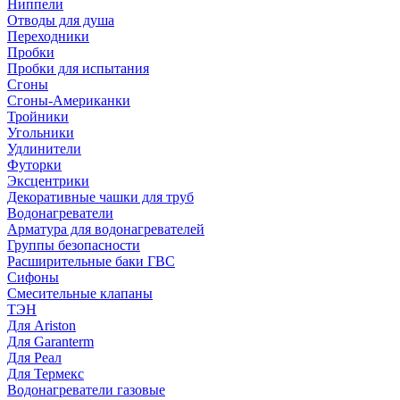
Ниппели
Отводы для душа
Переходники
Пробки
Пробки для испытания
Сгоны
Сгоны-Американки
Тройники
Угольники
Удлинители
Футорки
Эксцентрики
Декоративные чашки для труб
Водонагреватели
Арматура для водонагревателей
Группы безопасности
Расширительные баки ГВС
Сифоны
Смесительные клапаны
ТЭН
Для Ariston
Для Garanterm
Для Реал
Для Термекс
Водонагреватели газовые