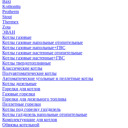
Baxi
Kotitonttu
Protherm
Stout
Thermex
Zota
ЭВАН
Котлы газовые
Котлы газовые напольные отопительные
Котлы газовые напольные+ГВС
Котлы газовые настенные отопительные
Котлы газовые настенные+ГВС
Котлы твердотопливные
Классические котлы
Полуавтоматические котлы
Автоматические угольные и пеллетные котлы
Котлы дизельные
Горелки для котлов
Газовые горелки
Горелки для дизельного топлива
Пеллетные горелки
Котлы под горелку газ/дизель
Котлы газ\дизель напольные отопительные
Комплектующие для котлов
Обвязка котельной