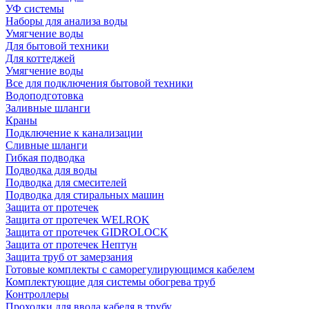
УФ системы
Наборы для анализа воды
Умягчение воды
Для бытовой техники
Для коттеджей
Умягчение воды
Все для подключения бытовой техники
Водоподготовка
Заливные шланги
Краны
Подключение к канализации
Сливные шланги
Гибкая подводка
Подводка для воды
Подводка для смесителей
Подводка для стиральных машин
Защита от протечек
Защита от протечек WELROK
Защита от протечек GIDROLOCK
Защита от протечек Нептун
Защита труб от замерзания
Готовые комплекты с саморегулирующимся кабелем
Комплектующие для системы обогрева труб
Контроллеры
Проходки для ввода кабеля в трубу