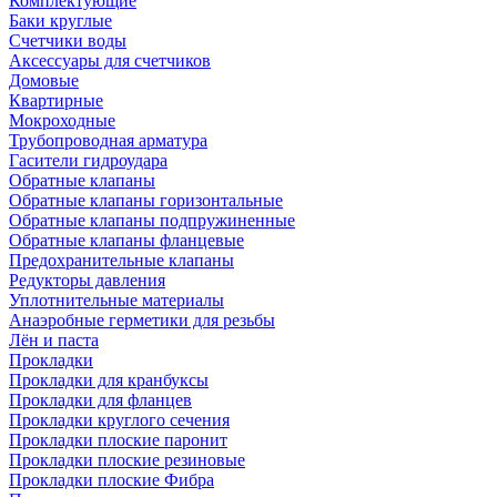
Комплектующие
Баки круглые
Счетчики воды
Аксессуары для счетчиков
Домовые
Квартирные
Мокроходные
Трубопроводная арматура
Гасители гидроудара
Обратные клапаны
Обратные клапаны горизонтальные
Обратные клапаны подпружиненные
Обратные клапаны фланцевые
Предохранительные клапаны
Редукторы давления
Уплотнительные материалы
Анаэробные герметики для резьбы
Лён и паста
Прокладки
Прокладки для кранбуксы
Прокладки для фланцев
Прокладки круглого сечения
Прокладки плоские паронит
Прокладки плоские резиновые
Прокладки плоские Фибра