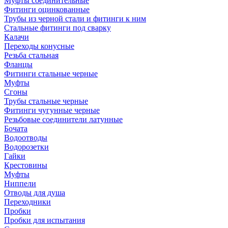
Муфты соединительные
Фитинги оцинкованные
Трубы из черной стали и фитинги к ним
Стальные фитинги под сварку
Калачи
Переходы конусные
Резьба стальная
Фланцы
Фитинги стальные черные
Муфты
Сгоны
Трубы стальные черные
Фитинги чугунные черные
Резьбовые соединители латунные
Бочата
Водоотводы
Водорозетки
Гайки
Крестовины
Муфты
Ниппели
Отводы для душа
Переходники
Пробки
Пробки для испытания