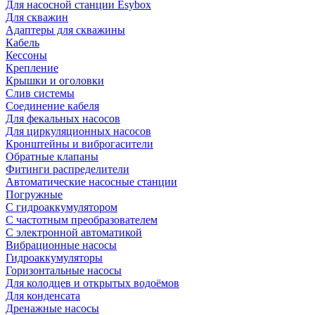
Для насосной станции Esybox
Для скважин
Адаптеры для скважины
Кабель
Кессоны
Крепление
Крышки и оголовки
Слив системы
Соединение кабеля
Для фекальных насосов
Для циркуляционных насосов
Кронштейны и виброгасители
Обратные клапаны
Фитинги распределители
Автоматические насосные станции
Погружные
С гидроаккумулятором
С частотным преобразователем
С электронной автоматикой
Вибрационные насосы
Гидроаккумуляторы
Горизонтальные насосы
Для колодцев и открытых водоёмов
Для конденсата
Дренажные насосы