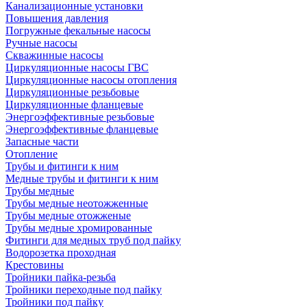
Канализационные установки
Повышения давления
Погружные фекальные насосы
Ручные насосы
Скважинные насосы
Циркуляционные насосы ГВС
Циркуляционные насосы отопления
Циркуляционные резьбовые
Циркуляционные фланцевые
Энергоэффективные резьбовые
Энергоэффективные фланцевые
Запасные части
Отопление
Трубы и фитинги к ним
Медные трубы и фитинги к ним
Трубы медные
Трубы медные неотожженные
Трубы медные отожженые
Трубы медные хромированные
Фитинги для медных труб под пайку
Водорозетка проходная
Крестовины
Тройники пайка-резьба
Тройники переходные под пайку
Тройники под пайку