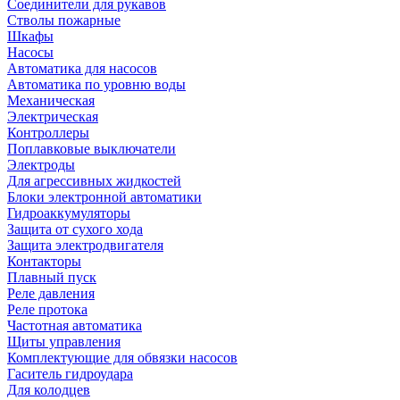
Соединители для рукавов
Стволы пожарные
Шкафы
Насосы
Автоматика для насосов
Автоматика по уровню воды
Механическая
Электрическая
Контроллеры
Поплавковые выключатели
Электроды
Для агрессивных жидкостей
Блоки электронной автоматики
Гидроаккумуляторы
Защита от сухого хода
Защита электродвигателя
Контакторы
Плавный пуск
Реле давления
Реле протока
Частотная автоматика
Щиты управления
Комплектующие для обвязки насосов
Гаситель гидроудара
Для колодцев