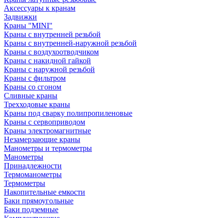
Аксессуары к кранам
Задвижки
Краны "MINI"
Краны с внутренней резьбой
Краны с внутренней-наружной резьбой
Краны с воздухоотводчиком
Краны с накидной гайкой
Краны с наружной резьбой
Краны с фильтром
Краны со сгоном
Сливные краны
Трехходовые краны
Краны под сварку полипропиленовые
Краны с сервоприводом
Краны электромагнитные
Незамерзающие краны
Манометры и термометры
Манометры
Принадлежности
Термоманометры
Термометры
Накопительные емкости
Баки прямоугольные
Баки подземные