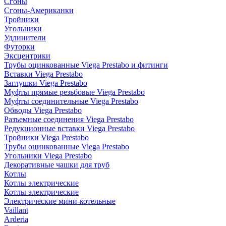
Сгоны
Сгоны-Американки
Тройники
Угольники
Удлинители
Футорки
Эксцентрики
Трубы оцинкованные Viega Prestabo и фитинги
Вставки Viega Prestabo
Заглушки Viega Prestabo
Муфты прямые резьбовые Viega Prestabo
Муфты соединительные Viega Prestabo
Обводы Viega Prestabo
Разъемные соединения Viega Prestabo
Редукционные вставки Viega Prestabo
Тройники Viega Prestabo
Трубы оцинкованные Viega Prestabo
Угольники Viega Prestabo
Декоративные чашки для труб
Котлы
Котлы электрические
Котлы электрические
Электрические мини-котельные
Vaillant
Arderia