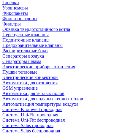
Горелки
Уровнемеры
Фикспакеты
Фильтропатроны
Фильтры
Обвязка твердотопливного котла
Перепускные клапаны
Подпиточные клапаны
Предохранительные клапаны
Расширительные баки
Сепараторы воздуха
Сепараторы шлама
Электрические приборы отопления
Пушки тепловые
Электрические конвекторы
Автоматика для отопления
GSM управление
Автоматика для теплых полов
Автоматика для водяных теплых полов
Автоматизация температуры воздуха
Система Kromwell проводная
Система Uni-Fitt проводная
Система Uni-Fitt беспроводная
Система Salus проводная
Система Salus беспроводная