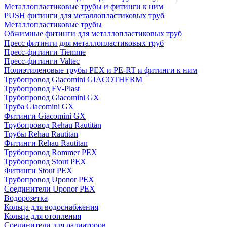
Металлопластиковые трубы и фитинги к ним
PUSH фитинги для металлопластиковых труб
Металлопластиковые трубы
Обжимные фитинги для металлопластиковых труб
Пресс фитинги для металлопластиковых труб
Пресс-фитинги Tiemme
Пресс-фитинги Valtec
Полиэтиленовые трубы PEX и PE-RT и фитинги к ним
Трубопровод Giacomini GIACOTHERM
Трубопровод FV-Plast
Трубопровод Giacomini GX
Труба Giacomini GX
Фитинги Giacomini GX
Трубопровод Rehau Rautitan
Трубы Rehau Rautitan
Фитинги Rehau Rautitan
Трубопровод Rommer PEX
Трубопровод Stout PEX
Фитинги Stout PEX
Трубопровод Uponor PEX
Соединители Uponor PEX
Водорозетка
Кольца для водоснабжения
Кольца для отопления
Соединители для радиаторов