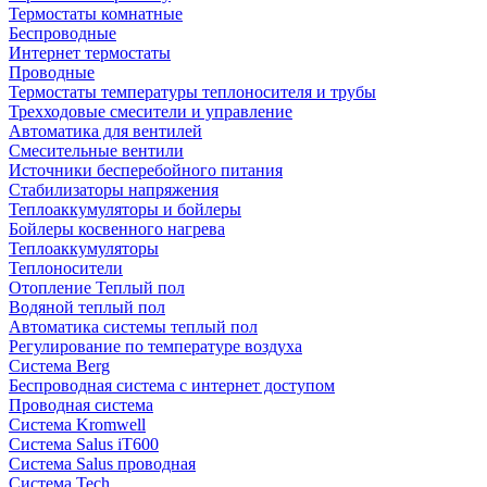
Термостаты комнатные
Беспроводные
Интернет термостаты
Проводные
Термостаты температуры теплоносителя и трубы
Трехходовые смесители и управление
Автоматика для вентилей
Смесительные вентили
Источники бесперебойного питания
Стабилизаторы напряжения
Теплоаккумуляторы и бойлеры
Бойлеры косвенного нагрева
Теплоаккумуляторы
Теплоносители
Отопление Теплый пол
Водяной теплый пол
Автоматика системы теплый пол
Регулирование по температуре воздуха
Система Berg
Беспроводная система с интернет доступом
Проводная система
Система Kromwell
Система Salus iT600
Система Salus проводная
Система Tech