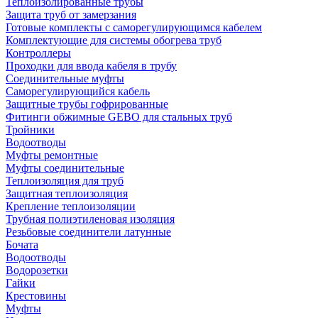
Теплоизолированные трубы
Защита труб от замерзания
Готовые комплекты с саморегулирующимся кабелем
Комплектующие для системы обогрева труб
Контроллеры
Проходки для ввода кабеля в трубу
Соединительные муфты
Саморегулирующийся кабель
Защитные трубы гофрированные
Фитинги обжимные GEBO для стальных труб
Тройники
Водоотводы
Муфты ремонтные
Муфты соединительные
Теплоизоляция для труб
Защитная теплоизоляция
Крепление теплоизоляции
Трубная полиэтиленовая изоляция
Резьбовые соединители латунные
Бочата
Водоотводы
Водорозетки
Гайки
Крестовины
Муфты