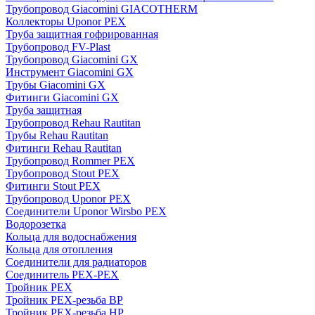
Трубопровод Giacomini GIACOTHERM
Коллекторы Uponor PEX
Труба защитная гофрированная
Трубопровод FV-Plast
Трубопровод Giacomini GX
Инструмент Giacomini GX
Трубы Giacomini GX
Фитинги Giacomini GX
Труба защитная
Трубопровод Rehau Rautitan
Трубы Rehau Rautitan
Фитинги Rehau Rautitan
Трубопровод Rommer PEX
Трубопровод Stout PEX
Фитинги Stout PEX
Трубопровод Uponor PEX
Соединители Uponor Wirsbo PEX
Водорозетка
Кольца для водоснабжения
Кольца для отопления
Соединители для радиаторов
Соединитель PEX-PEX
Тройник PEX
Тройник PEX-резьба ВР
Тройник PEX-резьба НР