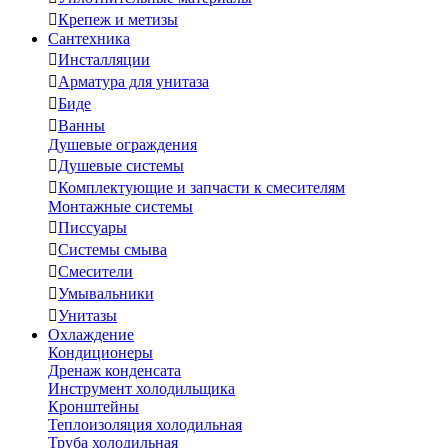

Крепеж и метизы
Сантехника

Инсталляции

Арматура для унитаза

Биде

Ванны
Душевые ограждения

Душевые системы

Комплектующие и запчасти к смесителям
Монтажные системы

Писсуары

Системы смыва

Смесители

Умывальники

Унитазы
Охлаждение
Кондиционеры
Дренаж конденсата
Инструмент холодильщика
Кронштейны
Теплоизоляция холодильная
Труба холодильная