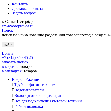
Контакты
Доставка и оплата
Задать вопрос
г. Санкт-Петербург
sm@vodoprovod.ru
Поиск
поиск по наименованию раздела или товара
переход в раздел
Войти
+7 (812) 350-45-25
заказать звонок
в корзине
:
товаров
в закладках
:
товаров
Водоснабжение

Трубы и фитинги к ним

Водонагреватели

Водоподготовка и фильтрация

Все для подключения бытовой техники

Гибкая подводка