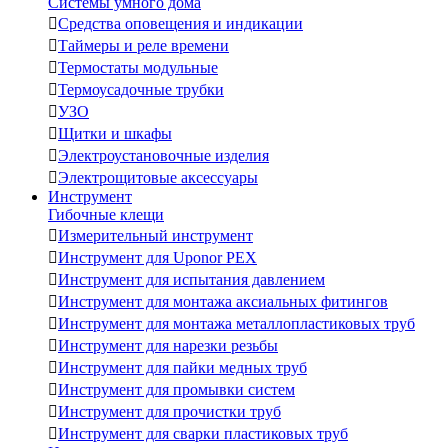
Системы умного дома

Средства оповещения и индикации

Таймеры и реле времени

Термостаты модульные

Термоусадочные трубки

УЗО

Щитки и шкафы

Электроустановочные изделия

Электрощитовые аксессуары
Инструмент
Гибочные клещи

Измерительный инструмент

Инструмент для Uponor PEX

Инструмент для испытания давлением

Инструмент для монтажа аксиальных фитингов

Инструмент для монтажа металлопластиковых труб

Инструмент для нарезки резьбы

Инструмент для пайки медных труб

Инструмент для промывки систем

Инструмент для прочистки труб

Инструмент для сварки пластиковых труб