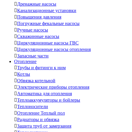

Дренажные насосы

Канализационные установки

Повышения давления

Погружные фекальные насосы

Ручные насосы

Скважинные насосы

Циркуляционные насосы ГВС

Циркуляционные насосы отопления

Запасные части
Отопление

Трубы и фитинги к ним

Котлы

Обвязка котельной

Электрические приборы отопления

Автоматика для отопления

Теплоаккумуляторы и бойлеры

Теплоносители

Отопление Теплый пол

Радиаторы и обвязка

Защита труб от замерзания