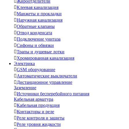

Жироотделители

Клеевая канализация

Манжеты и прокладки

Наружная канализация

Обратные клапаны

Отвод конденсата

Подключение унитаза

Сифоны и обвязки

Трапы и душевые лотки

Хромированная канализация
Электрика

GSM оборудование

Автоматические выключатели

Дистанционное управление
Заземление

Источники бесперебойного питания
Кабельная арматура

Кабельная продукция

Контакторы и реле

Реле контроля и защиты

Реле уровня жидкости