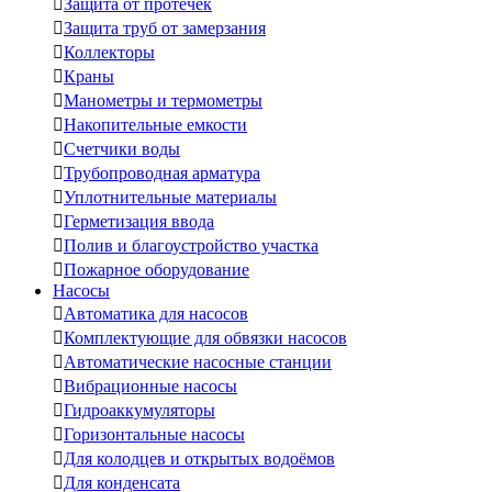

Защита от протечек

Защита труб от замерзания

Коллекторы

Краны

Манометры и термометры

Накопительные емкости

Счетчики воды

Трубопроводная арматура

Уплотнительные материалы

Герметизация ввода

Полив и благоустройство участка

Пожарное оборудование
Насосы

Автоматика для насосов

Комплектующие для обвязки насосов

Автоматические насосные станции

Вибрационные насосы

Гидроаккумуляторы

Горизонтальные насосы

Для колодцев и открытых водоёмов

Для конденсата