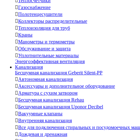

Теплосчетчики

Газоснабжение

Полотенцесушители

Коллекторы распределительные

Теплоизоляция для труб

Краны

Манометры и термометры

Обслуживание и защита

Уплотнительные материалы
Энергоэффективная вентиляция
Канализация
Бесшумная канализация Geberit Silent-PP

Автономная канализация

Аксессуары и дополнительное оборудование

Арматура с сухим затвором

Бесшумная канализация Rehau

Бесшумная канализация Uponor Decibel

Вакуумные клапаны

Внутренняя канализация

Все для подключения стиральных и посудомоечных ма

Дождевая и дренажная