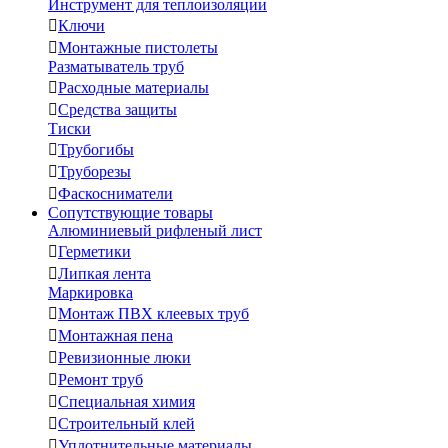
Инструмент для теплоизоляции

Ключи

Монтажные пистолеты
Разматыватель труб

Расходные материалы

Средства защиты
Тиски

Трубогибы

Труборезы

Фаскосниматели
Сопутствующие товары
Алюминиевый рифленый лист

Герметики

Липкая лента
Маркировка

Монтаж ПВХ клеевых труб

Монтажная пена

Ревизионные люки

Ремонт труб

Специальная химия

Строительный клей

Уплотнительные материалы