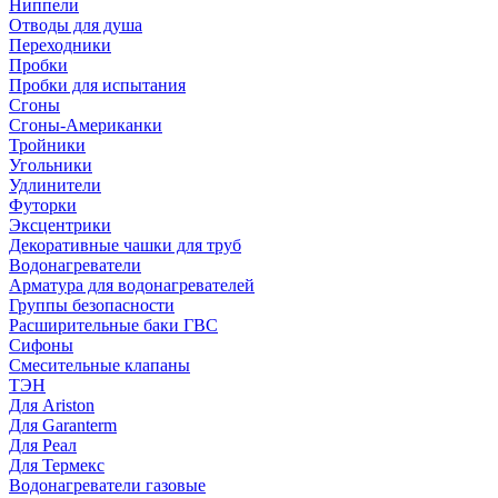
Ниппели
Отводы для душа
Переходники
Пробки
Пробки для испытания
Сгоны
Сгоны-Американки
Тройники
Угольники
Удлинители
Футорки
Эксцентрики
Декоративные чашки для труб
Водонагреватели
Арматура для водонагревателей
Группы безопасности
Расширительные баки ГВС
Сифоны
Смесительные клапаны
ТЭН
Для Ariston
Для Garanterm
Для Реал
Для Термекс
Водонагреватели газовые