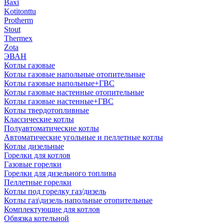
Baxi
Kotitonttu
Protherm
Stout
Thermex
Zota
ЭВАН
Котлы газовые
Котлы газовые напольные отопительные
Котлы газовые напольные+ГВС
Котлы газовые настенные отопительные
Котлы газовые настенные+ГВС
Котлы твердотопливные
Классические котлы
Полуавтоматические котлы
Автоматические угольные и пеллетные котлы
Котлы дизельные
Горелки для котлов
Газовые горелки
Горелки для дизельного топлива
Пеллетные горелки
Котлы под горелку газ/дизель
Котлы газ\дизель напольные отопительные
Комплектующие для котлов
Обвязка котельной