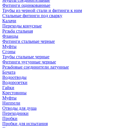
Муфты соединительные
Фитинги оцинкованные
Трубы из черной стали и фитинги к ним
Стальные фитинги под сварку
Калачи
Переходы конусные
Резьба стальная
Фланцы
Фитинги стальные черные
Муфты
Сгоны
Трубы стальные черные
Фитинги чугунные черные
Резьбовые соединители латунные
Бочата
Водоотводы
Водорозетки
Гайки
Крестовины
Муфты
Ниппели
Отводы для душа
Переходники
Пробки
Пробки для испытания