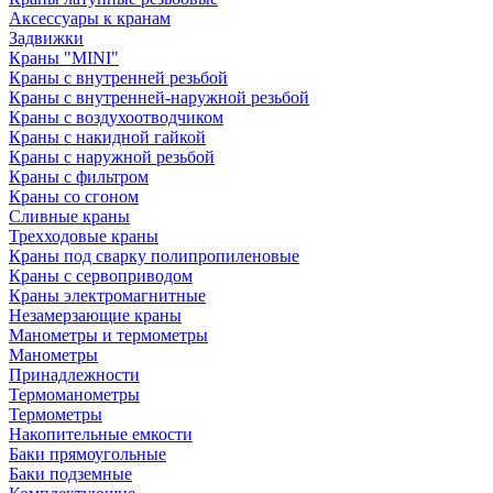
Аксессуары к кранам
Задвижки
Краны "MINI"
Краны с внутренней резьбой
Краны с внутренней-наружной резьбой
Краны с воздухоотводчиком
Краны с накидной гайкой
Краны с наружной резьбой
Краны с фильтром
Краны со сгоном
Сливные краны
Трехходовые краны
Краны под сварку полипропиленовые
Краны с сервоприводом
Краны электромагнитные
Незамерзающие краны
Манометры и термометры
Манометры
Принадлежности
Термоманометры
Термометры
Накопительные емкости
Баки прямоугольные
Баки подземные