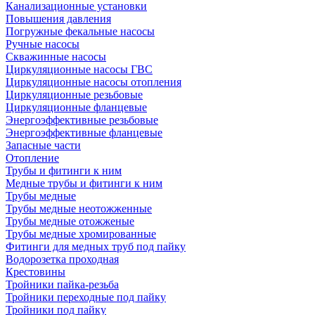
Канализационные установки
Повышения давления
Погружные фекальные насосы
Ручные насосы
Скважинные насосы
Циркуляционные насосы ГВС
Циркуляционные насосы отопления
Циркуляционные резьбовые
Циркуляционные фланцевые
Энергоэффективные резьбовые
Энергоэффективные фланцевые
Запасные части
Отопление
Трубы и фитинги к ним
Медные трубы и фитинги к ним
Трубы медные
Трубы медные неотожженные
Трубы медные отожженые
Трубы медные хромированные
Фитинги для медных труб под пайку
Водорозетка проходная
Крестовины
Тройники пайка-резьба
Тройники переходные под пайку
Тройники под пайку