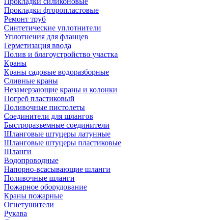
Прокладки силиконовые
Прокладки фторопластовые
Ремонт труб
Синтетические уплотнители
Уплотнения для фланцев
Герметизация ввода
Полив и благоустройство участка
Краны
Краны садовые водоразборные
Сливные краны
Незамерзающие краны и колонки
Погреб пластиковый
Поливочные пистолеты
Соединители для шлангов
Быстроразъемные соединители
Шланговые штуцеры латунные
Шланговые штуцеры пластиковые
Шланги
Водопроводные
Напорно-всасывающие шланги
Поливочные шланги
Пожарное оборудование
Краны пожарные
Огнетушители
Рукава