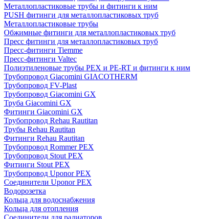
Металлопластиковые трубы и фитинги к ним
PUSH фитинги для металлопластиковых труб
Металлопластиковые трубы
Обжимные фитинги для металлопластиковых труб
Пресс фитинги для металлопластиковых труб
Пресс-фитинги Tiemme
Пресс-фитинги Valtec
Полиэтиленовые трубы PEX и PE-RT и фитинги к ним
Трубопровод Giacomini GIACOTHERM
Трубопровод FV-Plast
Трубопровод Giacomini GX
Труба Giacomini GX
Фитинги Giacomini GX
Трубопровод Rehau Rautitan
Трубы Rehau Rautitan
Фитинги Rehau Rautitan
Трубопровод Rommer PEX
Трубопровод Stout PEX
Фитинги Stout PEX
Трубопровод Uponor PEX
Соединители Uponor PEX
Водорозетка
Кольца для водоснабжения
Кольца для отопления
Соединители для радиаторов