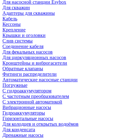
Для насосной станции Esybox
Для скважин
Адаптеры для скважины
Кабель
Кессоны
Крепление
Крышки и оголовки
Слив системы
Соединение кабеля
Для фекальных насосов
Для циркуляционных насосов
Кронштейны и виброгасители
Обратные клапаны
Фитинги распределители
Автоматические насосные станции
Погружные
С гидроаккумулятором
С частотным преобразователем
С электронной автоматикой
Вибрационные насосы
Гидроаккумуляторы
Горизонтальные насосы
Для колодцев и открытых водоёмов
Для конденсата
Дренажные насосы