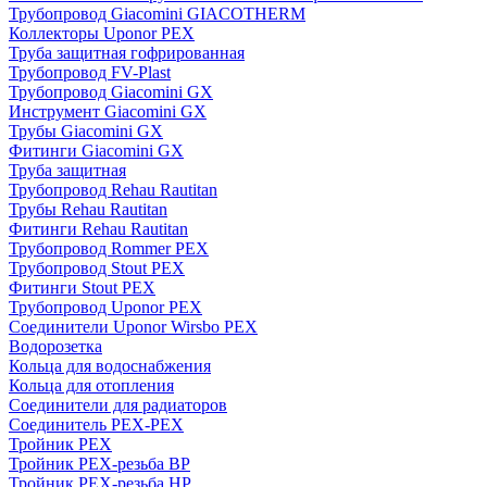
Трубопровод Giacomini GIACOTHERM
Коллекторы Uponor PEX
Труба защитная гофрированная
Трубопровод FV-Plast
Трубопровод Giacomini GX
Инструмент Giacomini GX
Трубы Giacomini GX
Фитинги Giacomini GX
Труба защитная
Трубопровод Rehau Rautitan
Трубы Rehau Rautitan
Фитинги Rehau Rautitan
Трубопровод Rommer PEX
Трубопровод Stout PEX
Фитинги Stout PEX
Трубопровод Uponor PEX
Соединители Uponor Wirsbo PEX
Водорозетка
Кольца для водоснабжения
Кольца для отопления
Соединители для радиаторов
Соединитель PEX-PEX
Тройник PEX
Тройник PEX-резьба ВР
Тройник PEX-резьба НР