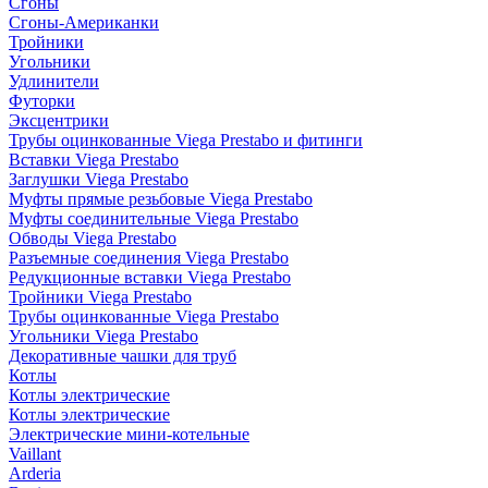
Сгоны
Сгоны-Американки
Тройники
Угольники
Удлинители
Футорки
Эксцентрики
Трубы оцинкованные Viega Prestabo и фитинги
Вставки Viega Prestabo
Заглушки Viega Prestabo
Муфты прямые резьбовые Viega Prestabo
Муфты соединительные Viega Prestabo
Обводы Viega Prestabo
Разъемные соединения Viega Prestabo
Редукционные вставки Viega Prestabo
Тройники Viega Prestabo
Трубы оцинкованные Viega Prestabo
Угольники Viega Prestabo
Декоративные чашки для труб
Котлы
Котлы электрические
Котлы электрические
Электрические мини-котельные
Vaillant
Arderia