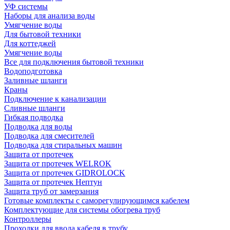
УФ системы
Наборы для анализа воды
Умягчение воды
Для бытовой техники
Для коттеджей
Умягчение воды
Все для подключения бытовой техники
Водоподготовка
Заливные шланги
Краны
Подключение к канализации
Сливные шланги
Гибкая подводка
Подводка для воды
Подводка для смесителей
Подводка для стиральных машин
Защита от протечек
Защита от протечек WELROK
Защита от протечек GIDROLOCK
Защита от протечек Нептун
Защита труб от замерзания
Готовые комплекты с саморегулирующимся кабелем
Комплектующие для системы обогрева труб
Контроллеры
Проходки для ввода кабеля в трубу