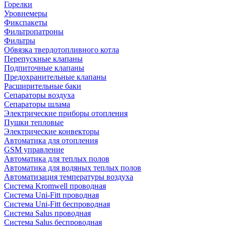
Горелки
Уровнемеры
Фикспакеты
Фильтропатроны
Фильтры
Обвязка твердотопливного котла
Перепускные клапаны
Подпиточные клапаны
Предохранительные клапаны
Расширительные баки
Сепараторы воздуха
Сепараторы шлама
Электрические приборы отопления
Пушки тепловые
Электрические конвекторы
Автоматика для отопления
GSM управление
Автоматика для теплых полов
Автоматика для водяных теплых полов
Автоматизация температуры воздуха
Система Kromwell проводная
Система Uni-Fitt проводная
Система Uni-Fitt беспроводная
Система Salus проводная
Система Salus беспроводная