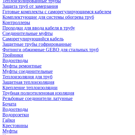
Теплоизолированные трубы
Защита труб от замерзания
Готовые комплекты с саморегулирующимся кабелем
Комплектующие для системы обогрева труб
Контроллеры
Проходки для ввода кабеля в трубу
Соединительные муфты
Саморегулирующийся кабель
Защитные трубы гофрированные
Фитинги обжимные GEBO для стальных труб
Тройники
Водоотводы
Муфты ремонтные
Муфты соединительные
Теплоизоляция для труб
Защитная теплоизоляция
Крепление теплоизоляции
Трубная полиэтиленовая изоляция
Резьбовые соединители латунные
Бочата
Водоотводы
Водорозетки
Гайки
Крестовины
Муфты