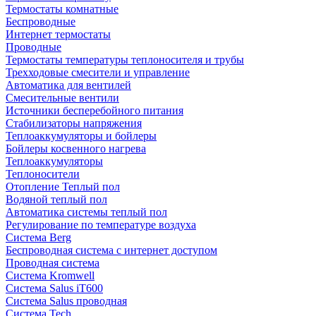
Термостаты комнатные
Беспроводные
Интернет термостаты
Проводные
Термостаты температуры теплоносителя и трубы
Трехходовые смесители и управление
Автоматика для вентилей
Смесительные вентили
Источники бесперебойного питания
Стабилизаторы напряжения
Теплоаккумуляторы и бойлеры
Бойлеры косвенного нагрева
Теплоаккумуляторы
Теплоносители
Отопление Теплый пол
Водяной теплый пол
Автоматика системы теплый пол
Регулирование по температуре воздуха
Система Berg
Беспроводная система с интернет доступом
Проводная система
Система Kromwell
Система Salus iT600
Система Salus проводная
Система Tech