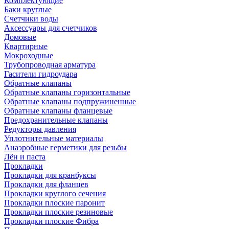
Комплектующие
Баки круглые
Счетчики воды
Аксессуары для счетчиков
Домовые
Квартирные
Мокроходные
Трубопроводная арматура
Гасители гидроудара
Обратные клапаны
Обратные клапаны горизонтальные
Обратные клапаны подпружиненные
Обратные клапаны фланцевые
Предохранительные клапаны
Редукторы давления
Уплотнительные материалы
Анаэробные герметики для резьбы
Лён и паста
Прокладки
Прокладки для кранбуксы
Прокладки для фланцев
Прокладки круглого сечения
Прокладки плоские паронит
Прокладки плоские резиновые
Прокладки плоские Фибра