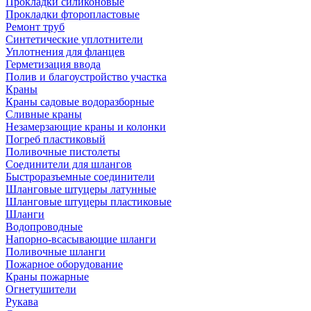
Прокладки силиконовые
Прокладки фторопластовые
Ремонт труб
Синтетические уплотнители
Уплотнения для фланцев
Герметизация ввода
Полив и благоустройство участка
Краны
Краны садовые водоразборные
Сливные краны
Незамерзающие краны и колонки
Погреб пластиковый
Поливочные пистолеты
Соединители для шлангов
Быстроразъемные соединители
Шланговые штуцеры латунные
Шланговые штуцеры пластиковые
Шланги
Водопроводные
Напорно-всасывающие шланги
Поливочные шланги
Пожарное оборудование
Краны пожарные
Огнетушители
Рукава