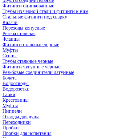
Муфты соединительные
Фитинги оцинкованные
Трубы из черной стали и фитинги к ним
Стальные фитинги под сварку
Калачи
Переходы конусные
Резьба стальная
Фланцы
Фитинги стальные черные
Муфты
Сгоны
Трубы стальные черные
Фитинги чугунные черные
Резьбовые соединители латунные
Бочата
Водоотводы
Водорозетки
Гайки
Крестовины
Муфты
Ниппели
Отводы для душа
Переходники
Пробки
Пробки для испытания