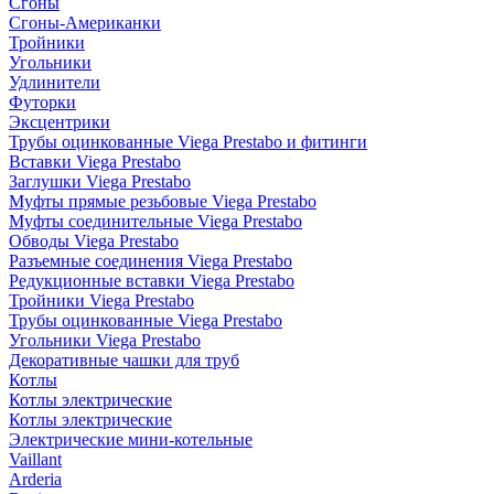
Сгоны
Сгоны-Американки
Тройники
Угольники
Удлинители
Футорки
Эксцентрики
Трубы оцинкованные Viega Prestabo и фитинги
Вставки Viega Prestabo
Заглушки Viega Prestabo
Муфты прямые резьбовые Viega Prestabo
Муфты соединительные Viega Prestabo
Обводы Viega Prestabo
Разъемные соединения Viega Prestabo
Редукционные вставки Viega Prestabo
Тройники Viega Prestabo
Трубы оцинкованные Viega Prestabo
Угольники Viega Prestabo
Декоративные чашки для труб
Котлы
Котлы электрические
Котлы электрические
Электрические мини-котельные
Vaillant
Arderia