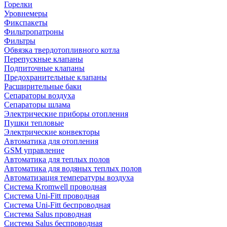
Горелки
Уровнемеры
Фикспакеты
Фильтропатроны
Фильтры
Обвязка твердотопливного котла
Перепускные клапаны
Подпиточные клапаны
Предохранительные клапаны
Расширительные баки
Сепараторы воздуха
Сепараторы шлама
Электрические приборы отопления
Пушки тепловые
Электрические конвекторы
Автоматика для отопления
GSM управление
Автоматика для теплых полов
Автоматика для водяных теплых полов
Автоматизация температуры воздуха
Система Kromwell проводная
Система Uni-Fitt проводная
Система Uni-Fitt беспроводная
Система Salus проводная
Система Salus беспроводная