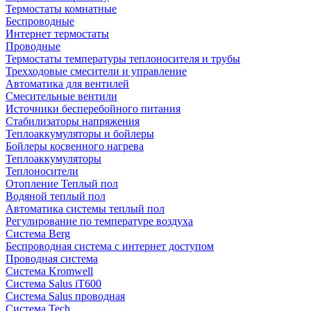
Термостаты комнатные
Беспроводные
Интернет термостаты
Проводные
Термостаты температуры теплоносителя и трубы
Трехходовые смесители и управление
Автоматика для вентилей
Смесительные вентили
Источники бесперебойного питания
Стабилизаторы напряжения
Теплоаккумуляторы и бойлеры
Бойлеры косвенного нагрева
Теплоаккумуляторы
Теплоносители
Отопление Теплый пол
Водяной теплый пол
Автоматика системы теплый пол
Регулирование по температуре воздуха
Система Berg
Беспроводная система с интернет доступом
Проводная система
Система Kromwell
Система Salus iT600
Система Salus проводная
Система Tech