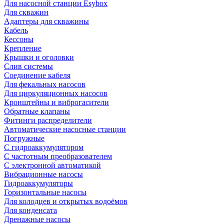
Для насосной станции Esybox
Для скважин
Адаптеры для скважины
Кабель
Кессоны
Крепление
Крышки и оголовки
Слив системы
Соединение кабеля
Для фекальных насосов
Для циркуляционных насосов
Кронштейны и виброгасители
Обратные клапаны
Фитинги распределители
Автоматические насосные станции
Погружные
С гидроаккумулятором
С частотным преобразователем
С электронной автоматикой
Вибрационные насосы
Гидроаккумуляторы
Горизонтальные насосы
Для колодцев и открытых водоёмов
Для конденсата
Дренажные насосы