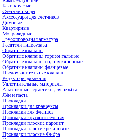
Комплектующие
Баки круглые
Счетчики воды
Аксессуары для счетчиков
Домовые
Квартирные
Мокроходные
Трубопроводная арматура
Гасители гидроудара
Обратные клапаны
Обратные клапаны горизонтальные
Обратные клапаны подпружиненные
Обратные клапаны фланцевые
Предохранительные клапаны
Редукторы давления
Уплотнительные материалы
Анаэробные герметики для резьбы
Лён и паста
Прокладки
Прокладки для кранбуксы
Прокладки для фланцев
Прокладки круглого сечения
Прокладки плоские паронит
Прокладки плоские резиновые
Прокладки плоские Фибра