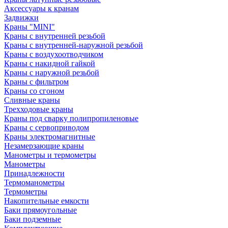
Аксессуары к кранам
Задвижки
Краны "MINI"
Краны с внутренней резьбой
Краны с внутренней-наружной резьбой
Краны с воздухоотводчиком
Краны с накидной гайкой
Краны с наружной резьбой
Краны с фильтром
Краны со сгоном
Сливные краны
Трехходовые краны
Краны под сварку полипропиленовые
Краны с сервоприводом
Краны электромагнитные
Незамерзающие краны
Манометры и термометры
Манометры
Принадлежности
Термоманометры
Термометры
Накопительные емкости
Баки прямоугольные
Баки подземные