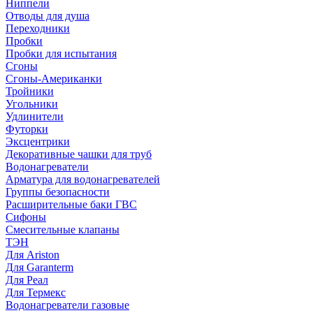
Ниппели
Отводы для душа
Переходники
Пробки
Пробки для испытания
Сгоны
Сгоны-Американки
Тройники
Угольники
Удлинители
Футорки
Эксцентрики
Декоративные чашки для труб
Водонагреватели
Арматура для водонагревателей
Группы безопасности
Расширительные баки ГВС
Сифоны
Смесительные клапаны
ТЭН
Для Ariston
Для Garanterm
Для Реал
Для Термекс
Водонагреватели газовые