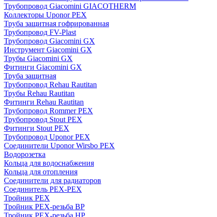
Трубопровод Giacomini GIACOTHERM
Коллекторы Uponor PEX
Труба защитная гофрированная
Трубопровод FV-Plast
Трубопровод Giacomini GX
Инструмент Giacomini GX
Трубы Giacomini GX
Фитинги Giacomini GX
Труба защитная
Трубопровод Rehau Rautitan
Трубы Rehau Rautitan
Фитинги Rehau Rautitan
Трубопровод Rommer PEX
Трубопровод Stout PEX
Фитинги Stout PEX
Трубопровод Uponor PEX
Соединители Uponor Wirsbo PEX
Водорозетка
Кольца для водоснабжения
Кольца для отопления
Соединители для радиаторов
Соединитель PEX-PEX
Тройник PEX
Тройник PEX-резьба ВР
Тройник PEX-резьба НР