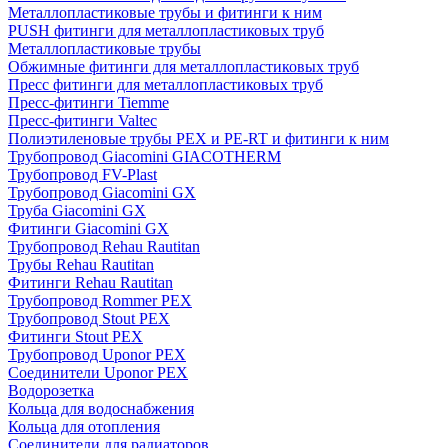
Металлопластиковые трубы и фитинги к ним
PUSH фитинги для металлопластиковых труб
Металлопластиковые трубы
Обжимные фитинги для металлопластиковых труб
Пресс фитинги для металлопластиковых труб
Пресс-фитинги Tiemme
Пресс-фитинги Valtec
Полиэтиленовые трубы PEX и PE-RT и фитинги к ним
Трубопровод Giacomini GIACOTHERM
Трубопровод FV-Plast
Трубопровод Giacomini GX
Труба Giacomini GX
Фитинги Giacomini GX
Трубопровод Rehau Rautitan
Трубы Rehau Rautitan
Фитинги Rehau Rautitan
Трубопровод Rommer PEX
Трубопровод Stout PEX
Фитинги Stout PEX
Трубопровод Uponor PEX
Соединители Uponor PEX
Водорозетка
Кольца для водоснабжения
Кольца для отопления
Соединители для радиаторов