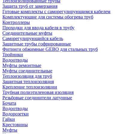
Теплоизолированные трубы
Защита труб от замерзания
Готовые комплекты с саморегулирующимся кабелем
Комплектующие для системы обогрева труб
Контроллеры
Проходки для ввода кабеля в трубу
Соединительные муфты
Саморегулирующийся кабель
Защитные трубы гофрированные
Фитинги обжимные GEBO для стальных труб
Тройники
Водоотводы
Муфты ремонтные
Муфты соединительные
Теплоизоляция для труб
Защитная теплоизоляция
Крепление теплоизоляции
Трубная полиэтиленовая изоляция
Резьбовые соединители латунные
Бочата
Водоотводы
Водорозетки
Гайки
Крестовины
Муфты