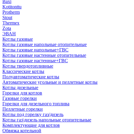
Baxi
Kotitonttu
Protherm
Stout
Thermex
Zota
ЭВАН
Котлы газовые
Котлы газовые напольные отопительные
Котлы газовые напольные+ГВС
Котлы газовые настенные отопительные
Котлы газовые настенные+ГВС
Котлы твердотопливные
Классические котлы
Полуавтоматические котлы
Автоматические угольные и пеллетные котлы
Котлы дизельные
Горелки для котлов
Газовые горелки
Горелки для дизельного топлива
Пеллетные горелки
Котлы под горелку газ/дизель
Котлы газ\дизель напольные отопительные
Комплектующие для котлов
Обвязка котельной