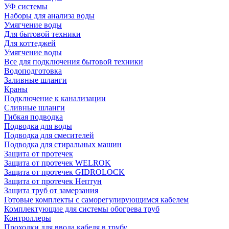
УФ системы
Наборы для анализа воды
Умягчение воды
Для бытовой техники
Для коттеджей
Умягчение воды
Все для подключения бытовой техники
Водоподготовка
Заливные шланги
Краны
Подключение к канализации
Сливные шланги
Гибкая подводка
Подводка для воды
Подводка для смесителей
Подводка для стиральных машин
Защита от протечек
Защита от протечек WELROK
Защита от протечек GIDROLOCK
Защита от протечек Нептун
Защита труб от замерзания
Готовые комплекты с саморегулирующимся кабелем
Комплектующие для системы обогрева труб
Контроллеры
Проходки для ввода кабеля в трубу