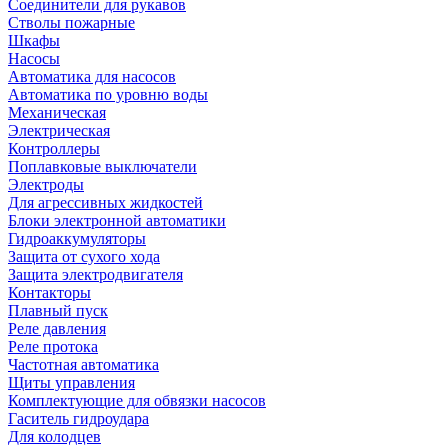
Соединители для рукавов
Стволы пожарные
Шкафы
Насосы
Автоматика для насосов
Автоматика по уровню воды
Механическая
Электрическая
Контроллеры
Поплавковые выключатели
Электроды
Для агрессивных жидкостей
Блоки электронной автоматики
Гидроаккумуляторы
Защита от сухого хода
Защита электродвигателя
Контакторы
Плавный пуск
Реле давления
Реле протока
Частотная автоматика
Щиты управления
Комплектующие для обвязки насосов
Гаситель гидроудара
Для колодцев