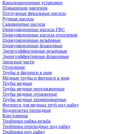
Канализационные установки
Повышения давления
Погружные фекальные насосы
Ручные насосы
Скважинные насосы
Циркуляционные насосы ГВС
Циркуляционные насосы отопления
Циркуляционные резьбовые
Циркуляционные фланцевые
Энергоэффективные резьбовые
Энергоэффективные фланцевые
Запасные части
Отопление
Трубы и фитинги к ним
Медные трубы и фитинги к ним
Трубы медные
Трубы медные неотожженные
Трубы медные отожженые
Трубы медные хромированные
Фитинги для медных труб под пайку
Водорозетка проходная
Крестовины
Тройники пайка-резьба
Тройники переходные под пайку
Тройники под пайку