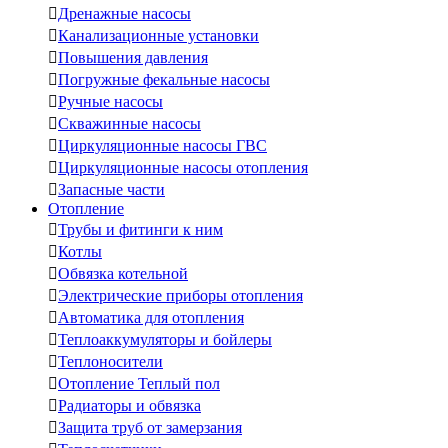

Дренажные насосы

Канализационные установки

Повышения давления

Погружные фекальные насосы

Ручные насосы

Скважинные насосы

Циркуляционные насосы ГВС

Циркуляционные насосы отопления

Запасные части
Отопление

Трубы и фитинги к ним

Котлы

Обвязка котельной

Электрические приборы отопления

Автоматика для отопления

Теплоаккумуляторы и бойлеры

Теплоносители

Отопление Теплый пол

Радиаторы и обвязка

Защита труб от замерзания