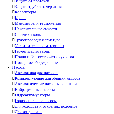

Защита от протечек

Защита труб от замерзания

Коллекторы

Краны

Манометры и термометры

Накопительные емкости

Счетчики воды

Трубопроводная арматура

Уплотнительные материалы

Герметизация ввода

Полив и благоустройство участка

Пожарное оборудование
Насосы

Автоматика для насосов

Комплектующие для обвязки насосов

Автоматические насосные станции

Вибрационные насосы

Гидроаккумуляторы

Горизонтальные насосы

Для колодцев и открытых водоёмов

Для конденсата