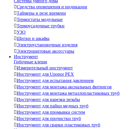
Системы умного дома

Средства оповещения и индикации

Таймеры и реле времени

Термостаты модульные

Термоусадочные трубки

УЗО

Щитки и шкафы

Электроустановочные изделия

Электрощитовые аксессуары
Инструмент
Гибочные клещи

Измерительный инструмент

Инструмент для Uponor PEX

Инструмент для испытания давлением

Инструмент для монтажа аксиальных фитингов

Инструмент для монтажа металлопластиковых труб

Инструмент для нарезки резьбы

Инструмент для пайки медных труб

Инструмент для промывки систем

Инструмент для прочистки труб

Инструмент для сварки пластиковых труб