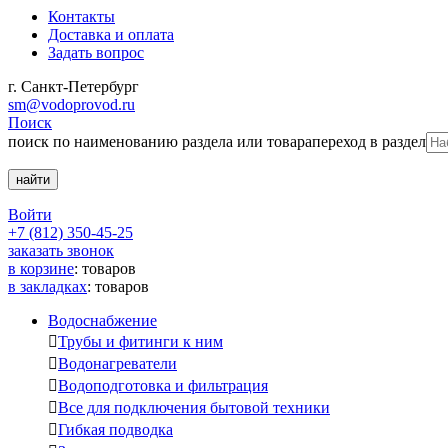
Контакты
Доставка и оплата
Задать вопрос
г. Санкт-Петербург
sm@vodoprovod.ru
Поиск
поиск по наименованию раздела или товара
переход в раздел
Войти
+7 (812) 350-45-25
заказать звонок
в корзине
:
товаров
в закладках
:
товаров
Водоснабжение

Трубы и фитинги к ним

Водонагреватели

Водоподготовка и фильтрация

Все для подключения бытовой техники

Гибкая подводка