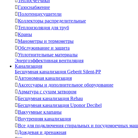

Теплосчетчики

Газоснабжение

Полотенцесушители

Коллекторы распределительные

Теплоизоляция для труб

Краны

Манометры и термометры

Обслуживание и защита

Уплотнительные материалы
Энергоэффективная вентиляция
Канализация
Бесшумная канализация Geberit Silent-PP

Автономная канализация

Аксессуары и дополнительное оборудование

Арматура с сухим затвором

Бесшумная канализация Rehau

Бесшумная канализация Uponor Decibel

Вакуумные клапаны

Внутренняя канализация

Все для подключения стиральных и посудомоечных ма

Дождевая и дренажная