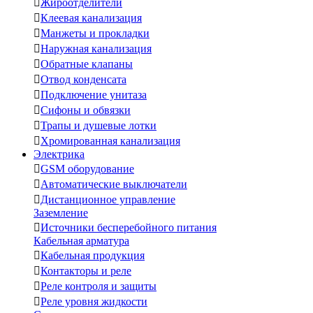

Жироотделители

Клеевая канализация

Манжеты и прокладки

Наружная канализация

Обратные клапаны

Отвод конденсата

Подключение унитаза

Сифоны и обвязки

Трапы и душевые лотки

Хромированная канализация
Электрика

GSM оборудование

Автоматические выключатели

Дистанционное управление
Заземление

Источники бесперебойного питания
Кабельная арматура

Кабельная продукция

Контакторы и реле

Реле контроля и защиты

Реле уровня жидкости