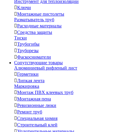
Инструмент для теплоизоляции

Ключи

Монтажные пистолеты
Разматыватель труб

Расходные материалы

Средства защиты
Тиски

Трубогибы

Труборезы

Фаскосниматели
Сопутствующие товары
Алюминиевый рифленый лист

Герметики

Липкая лента
Маркировка

Монтаж ПВХ клеевых труб

Монтажная пена

Ревизионные люки

Ремонт труб

Специальная химия

Строительный клей

Уплотнительные материалы