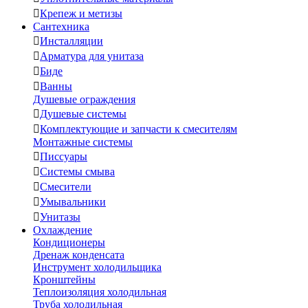

Крепеж и метизы
Сантехника

Инсталляции

Арматура для унитаза

Биде

Ванны
Душевые ограждения

Душевые системы

Комплектующие и запчасти к смесителям
Монтажные системы

Писсуары

Системы смыва

Смесители

Умывальники

Унитазы
Охлаждение
Кондиционеры
Дренаж конденсата
Инструмент холодильщика
Кронштейны
Теплоизоляция холодильная
Труба холодильная