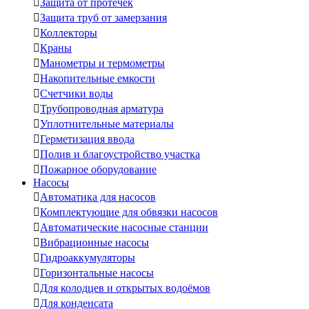

Защита от протечек

Защита труб от замерзания

Коллекторы

Краны

Манометры и термометры

Накопительные емкости

Счетчики воды

Трубопроводная арматура

Уплотнительные материалы

Герметизация ввода

Полив и благоустройство участка

Пожарное оборудование
Насосы

Автоматика для насосов

Комплектующие для обвязки насосов

Автоматические насосные станции

Вибрационные насосы

Гидроаккумуляторы

Горизонтальные насосы

Для колодцев и открытых водоёмов

Для конденсата