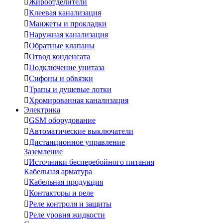

Жироотделители

Клеевая канализация

Манжеты и прокладки

Наружная канализация

Обратные клапаны

Отвод конденсата

Подключение унитаза

Сифоны и обвязки

Трапы и душевые лотки

Хромированная канализация
Электрика

GSM оборудование

Автоматические выключатели

Дистанционное управление
Заземление

Источники бесперебойного питания
Кабельная арматура

Кабельная продукция

Контакторы и реле

Реле контроля и защиты

Реле уровня жидкости