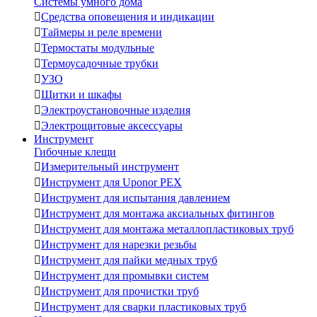
Системы умного дома

Средства оповещения и индикации

Таймеры и реле времени

Термостаты модульные

Термоусадочные трубки

УЗО

Щитки и шкафы

Электроустановочные изделия

Электрощитовые аксессуары
Инструмент
Гибочные клещи

Измерительный инструмент

Инструмент для Uponor PEX

Инструмент для испытания давлением

Инструмент для монтажа аксиальных фитингов

Инструмент для монтажа металлопластиковых труб

Инструмент для нарезки резьбы

Инструмент для пайки медных труб

Инструмент для промывки систем

Инструмент для прочистки труб

Инструмент для сварки пластиковых труб