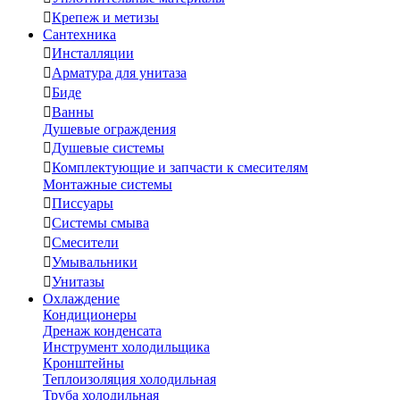

Крепеж и метизы
Сантехника

Инсталляции

Арматура для унитаза

Биде

Ванны
Душевые ограждения

Душевые системы

Комплектующие и запчасти к смесителям
Монтажные системы

Писсуары

Системы смыва

Смесители

Умывальники

Унитазы
Охлаждение
Кондиционеры
Дренаж конденсата
Инструмент холодильщика
Кронштейны
Теплоизоляция холодильная
Труба холодильная