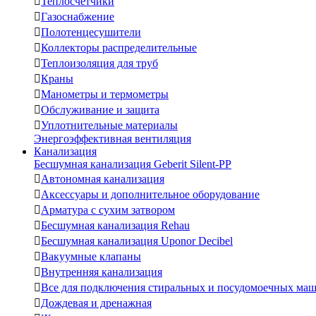

Теплосчетчики

Газоснабжение

Полотенцесушители

Коллекторы распределительные

Теплоизоляция для труб

Краны

Манометры и термометры

Обслуживание и защита

Уплотнительные материалы
Энергоэффективная вентиляция
Канализация
Бесшумная канализация Geberit Silent-PP

Автономная канализация

Аксессуары и дополнительное оборудование

Арматура с сухим затвором

Бесшумная канализация Rehau

Бесшумная канализация Uponor Decibel

Вакуумные клапаны

Внутренняя канализация

Все для подключения стиральных и посудомоечных ма

Дождевая и дренажная