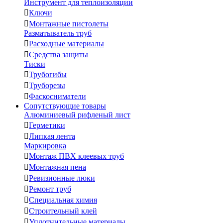
Инструмент для теплоизоляции

Ключи

Монтажные пистолеты
Разматыватель труб

Расходные материалы

Средства защиты
Тиски

Трубогибы

Труборезы

Фаскосниматели
Сопутствующие товары
Алюминиевый рифленый лист

Герметики

Липкая лента
Маркировка

Монтаж ПВХ клеевых труб

Монтажная пена

Ревизионные люки

Ремонт труб

Специальная химия

Строительный клей

Уплотнительные материалы