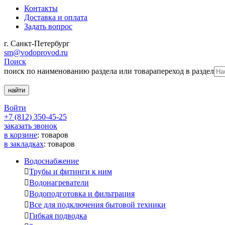
Контакты
Доставка и оплата
Задать вопрос
г. Санкт-Петербург
sm@vodoprovod.ru
Поиск
поиск по наименованию раздела или товара
переход в раздел
Войти
+7 (812) 350-45-25
заказать звонок
в корзине
:
товаров
в закладках
:
товаров
Водоснабжение

Трубы и фитинги к ним

Водонагреватели

Водоподготовка и фильтрация

Все для подключения бытовой техники

Гибкая подводка