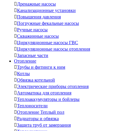

Дренажные насосы

Канализационные установки

Повышения давления

Погружные фекальные насосы

Ручные насосы

Скважинные насосы

Циркуляционные насосы ГВС

Циркуляционные насосы отопления

Запасные части
Отопление

Трубы и фитинги к ним

Котлы

Обвязка котельной

Электрические приборы отопления

Автоматика для отопления

Теплоаккумуляторы и бойлеры

Теплоносители

Отопление Теплый пол

Радиаторы и обвязка

Защита труб от замерзания