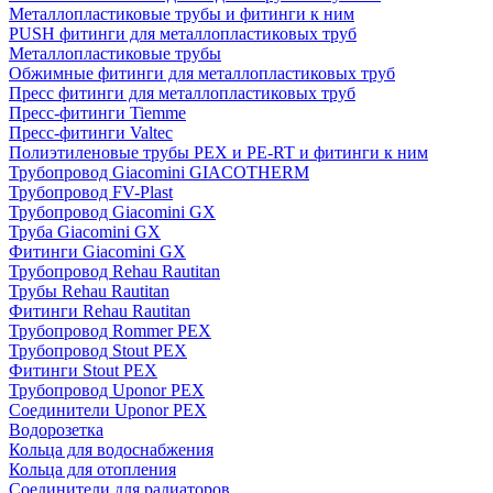
Металлопластиковые трубы и фитинги к ним
PUSH фитинги для металлопластиковых труб
Металлопластиковые трубы
Обжимные фитинги для металлопластиковых труб
Пресс фитинги для металлопластиковых труб
Пресс-фитинги Tiemme
Пресс-фитинги Valtec
Полиэтиленовые трубы PEX и PE-RT и фитинги к ним
Трубопровод Giacomini GIACOTHERM
Трубопровод FV-Plast
Трубопровод Giacomini GX
Труба Giacomini GX
Фитинги Giacomini GX
Трубопровод Rehau Rautitan
Трубы Rehau Rautitan
Фитинги Rehau Rautitan
Трубопровод Rommer PEX
Трубопровод Stout PEX
Фитинги Stout PEX
Трубопровод Uponor PEX
Соединители Uponor PEX
Водорозетка
Кольца для водоснабжения
Кольца для отопления
Соединители для радиаторов