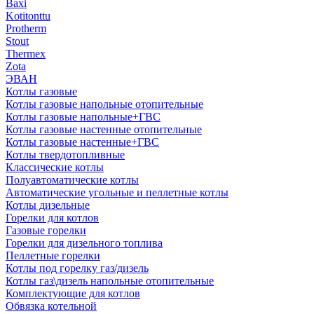
Baxi
Kotitonttu
Protherm
Stout
Thermex
Zota
ЭВАН
Котлы газовые
Котлы газовые напольные отопительные
Котлы газовые напольные+ГВС
Котлы газовые настенные отопительные
Котлы газовые настенные+ГВС
Котлы твердотопливные
Классические котлы
Полуавтоматические котлы
Автоматические угольные и пеллетные котлы
Котлы дизельные
Горелки для котлов
Газовые горелки
Горелки для дизельного топлива
Пеллетные горелки
Котлы под горелку газ/дизель
Котлы газ\дизель напольные отопительные
Комплектующие для котлов
Обвязка котельной