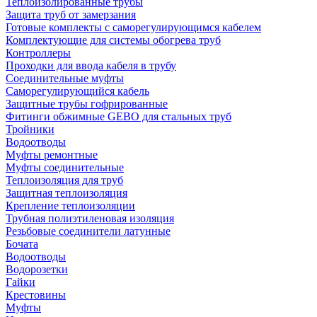
Теплоизолированные трубы
Защита труб от замерзания
Готовые комплекты с саморегулирующимся кабелем
Комплектующие для системы обогрева труб
Контроллеры
Проходки для ввода кабеля в трубу
Соединительные муфты
Саморегулирующийся кабель
Защитные трубы гофрированные
Фитинги обжимные GEBO для стальных труб
Тройники
Водоотводы
Муфты ремонтные
Муфты соединительные
Теплоизоляция для труб
Защитная теплоизоляция
Крепление теплоизоляции
Трубная полиэтиленовая изоляция
Резьбовые соединители латунные
Бочата
Водоотводы
Водорозетки
Гайки
Крестовины
Муфты