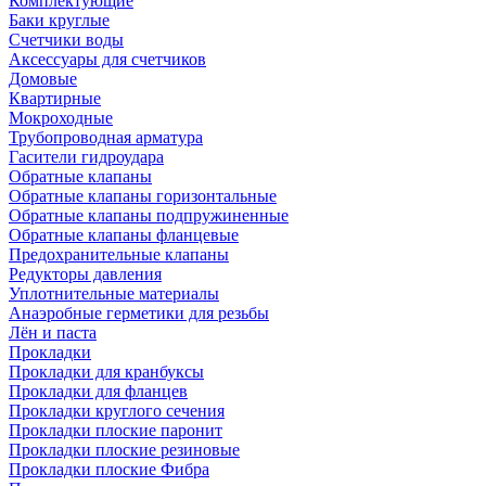
Комплектующие
Баки круглые
Счетчики воды
Аксессуары для счетчиков
Домовые
Квартирные
Мокроходные
Трубопроводная арматура
Гасители гидроудара
Обратные клапаны
Обратные клапаны горизонтальные
Обратные клапаны подпружиненные
Обратные клапаны фланцевые
Предохранительные клапаны
Редукторы давления
Уплотнительные материалы
Анаэробные герметики для резьбы
Лён и паста
Прокладки
Прокладки для кранбуксы
Прокладки для фланцев
Прокладки круглого сечения
Прокладки плоские паронит
Прокладки плоские резиновые
Прокладки плоские Фибра