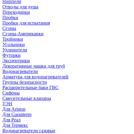
Ниппели
Отводы для душа
Переходники
Пробки
Пробки для испытания
Сгоны
Сгоны-Американки
Тройники
Угольники
Удлинители
Футорки
Эксцентрики
Декоративные чашки для труб
Водонагреватели
Арматура для водонагревателей
Группы безопасности
Расширительные баки ГВС
Сифоны
Смесительные клапаны
ТЭН
Для Ariston
Для Garanterm
Для Реал
Для Термекс
Водонагреватели газовые