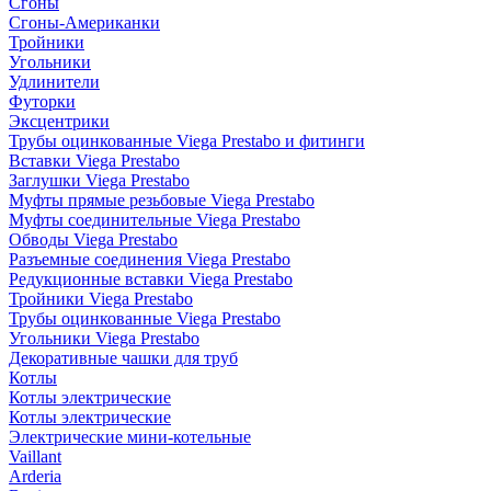
Сгоны
Сгоны-Американки
Тройники
Угольники
Удлинители
Футорки
Эксцентрики
Трубы оцинкованные Viega Prestabo и фитинги
Вставки Viega Prestabo
Заглушки Viega Prestabo
Муфты прямые резьбовые Viega Prestabo
Муфты соединительные Viega Prestabo
Обводы Viega Prestabo
Разъемные соединения Viega Prestabo
Редукционные вставки Viega Prestabo
Тройники Viega Prestabo
Трубы оцинкованные Viega Prestabo
Угольники Viega Prestabo
Декоративные чашки для труб
Котлы
Котлы электрические
Котлы электрические
Электрические мини-котельные
Vaillant
Arderia