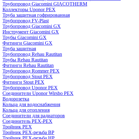
Трубопровод Giacomini GIACOTHERM
Коллекторы Uponor PEX
Труба защитная гофрированная
Трубопровод FV-Plast
Трубопровод Giacomini GX
Инструмент Giacomini GX
Трубы Giacomini GX
Фитинги Giacomini GX
Труба защитная
Трубопровод Rehau Rautitan
Трубы Rehau Rautitan
Фитинги Rehau Rautitan
Трубопровод Rommer PEX
Трубопровод Stout PEX
Фитинги Stout PEX
Трубопровод Uponor PEX
Соединители Uponor Wirsbo PEX
Водорозетка
Кольца для водоснабжения
Кольца для отопления
Соединители для радиаторов
Соединитель PEX-PEX
Тройник PEX
Тройник PEX-резьба ВР
Тройник PEX-резьба НР