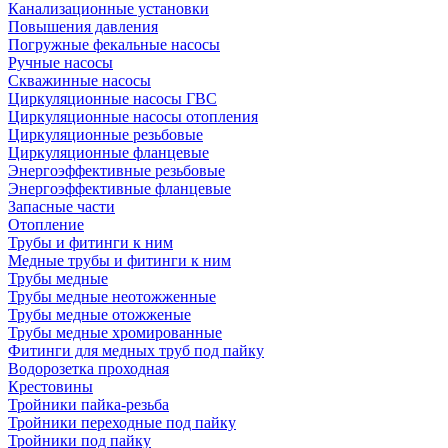
Канализационные установки
Повышения давления
Погружные фекальные насосы
Ручные насосы
Скважинные насосы
Циркуляционные насосы ГВС
Циркуляционные насосы отопления
Циркуляционные резьбовые
Циркуляционные фланцевые
Энергоэффективные резьбовые
Энергоэффективные фланцевые
Запасные части
Отопление
Трубы и фитинги к ним
Медные трубы и фитинги к ним
Трубы медные
Трубы медные неотожженные
Трубы медные отожженые
Трубы медные хромированные
Фитинги для медных труб под пайку
Водорозетка проходная
Крестовины
Тройники пайка-резьба
Тройники переходные под пайку
Тройники под пайку