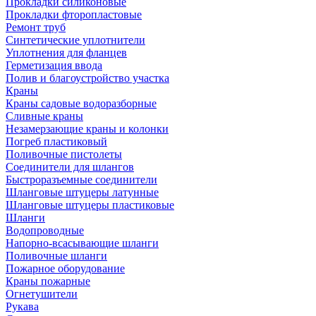
Прокладки силиконовые
Прокладки фторопластовые
Ремонт труб
Синтетические уплотнители
Уплотнения для фланцев
Герметизация ввода
Полив и благоустройство участка
Краны
Краны садовые водоразборные
Сливные краны
Незамерзающие краны и колонки
Погреб пластиковый
Поливочные пистолеты
Соединители для шлангов
Быстроразъемные соединители
Шланговые штуцеры латунные
Шланговые штуцеры пластиковые
Шланги
Водопроводные
Напорно-всасывающие шланги
Поливочные шланги
Пожарное оборудование
Краны пожарные
Огнетушители
Рукава