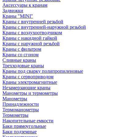
Аксессуары к кранам
Задвижки
Краны "MINI"
Краны с внутренней резьбой
Краны с внутренней-наружной резьбой
Краны с воздухоотводчиком
Краны с накидной гайкой
Краны с наружной резьбой
Краны с фильтром
Краны со сгоном
Сливные краны
Трехходовые краны
Краны под сварку полипропиленовые
Краны с сервоприводом
Краны электромагнитные
Незамерзающие краны
Манометры и термометры
Манометры
Принадлежности
Термоманометры
Термометры
Накопительные емкости
Баки прямоугольные
Баки подземные