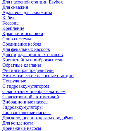
Для насосной станции Esybox
Для скважин
Адаптеры для скважины
Кабель
Кессоны
Крепление
Крышки и оголовки
Слив системы
Соединение кабеля
Для фекальных насосов
Для циркуляционных насосов
Кронштейны и виброгасители
Обратные клапаны
Фитинги распределители
Автоматические насосные станции
Погружные
С гидроаккумулятором
С частотным преобразователем
С электронной автоматикой
Вибрационные насосы
Гидроаккумуляторы
Горизонтальные насосы
Для колодцев и открытых водоёмов
Для конденсата
Дренажные насосы