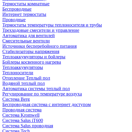
Термостаты комнатные
Беспроводные
Интернет термостаты
Проводные
Термостаты температуры теплоносителя и трубы
Трехходовые смесители и управление
Автоматика для вентилей
Смесительные вентили
Источники бесперебойного питания
Стабилизаторы напряжения
Теплоаккумуляторы и бойлеры
Бойлеры косвенного нагрева
Теплоаккумуляторы
Теплоносители
Отопление Теплый пол
Водяной теплый пол
Автоматика системы теплый пол
Регулирование по температуре воздуха
Система Berg
Беспроводная система с интернет доступом
Проводная система
Система Kromwell
Система Salus iT600
Система Salus проводная
Система Tech