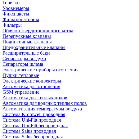
Горелки
Уровнемеры
Фикспакеты
Фильтропатроны
Фильтры
Обвязка твердотопливного котла
Перепускные клапаны
Подпиточные клапаны
Предохранительные клапаны
Расширительные баки
Сепараторы воздуха
Сепараторы шлама
Электрические приборы отопления
Пушки тепловые
Электрические конвекторы
Автоматика для отопления
GSM управление
Автоматика для теплых полов
Автоматика для водяных теплых полов
Автоматизация температуры воздуха
Система Kromwell проводная
Система Uni-Fitt проводная
Система Uni-Fitt беспроводная
Система Salus проводная
Система Salus беспроводная