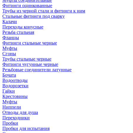
Муфты соединительные
Фитинги оцинкованные
Трубы из черной стали и фитинги к ним
Стальные фитинги под сварку
Калачи
Переходы конусные
Резьба стальная
Фланцы
Фитинги стальные черные
Муфты
Сгоны
Трубы стальные черные
Фитинги чугунные черные
Резьбовые соединители латунные
Бочата
Водоотводы
Водорозетки
Гайки
Крестовины
Муфты
Ниппели
Отводы для душа
Переходники
Пробки
Пробки для испытания