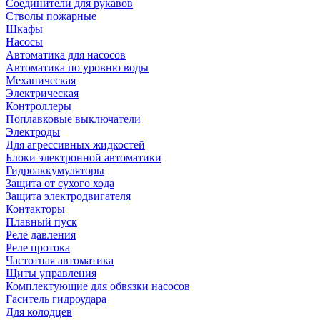
Соединители для рукавов
Стволы пожарные
Шкафы
Насосы
Автоматика для насосов
Автоматика по уровню воды
Механическая
Электрическая
Контроллеры
Поплавковые выключатели
Электроды
Для агрессивных жидкостей
Блоки электронной автоматики
Гидроаккумуляторы
Защита от сухого хода
Защита электродвигателя
Контакторы
Плавный пуск
Реле давления
Реле протока
Частотная автоматика
Щиты управления
Комплектующие для обвязки насосов
Гаситель гидроудара
Для колодцев