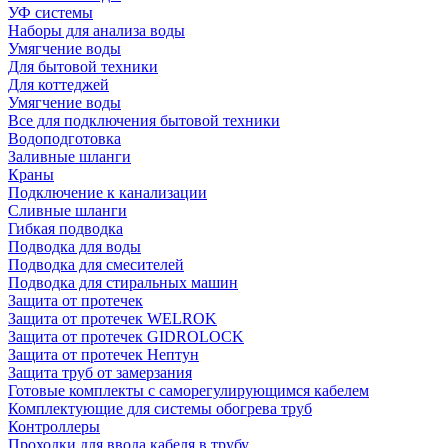
УФ системы
Наборы для анализа воды
Умягчение воды
Для бытовой техники
Для коттеджей
Умягчение воды
Все для подключения бытовой техники
Водоподготовка
Заливные шланги
Краны
Подключение к канализации
Сливные шланги
Гибкая подводка
Подводка для воды
Подводка для смесителей
Подводка для стиральных машин
Защита от протечек
Защита от протечек WELROK
Защита от протечек GIDROLOCK
Защита от протечек Нептун
Защита труб от замерзания
Готовые комплекты с саморегулирующимся кабелем
Комплектующие для системы обогрева труб
Контроллеры
Проходки для ввода кабеля в трубу