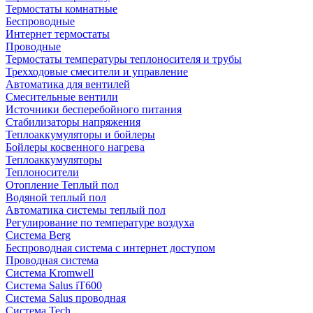
Термостаты комнатные
Беспроводные
Интернет термостаты
Проводные
Термостаты температуры теплоносителя и трубы
Трехходовые смесители и управление
Автоматика для вентилей
Смесительные вентили
Источники бесперебойного питания
Стабилизаторы напряжения
Теплоаккумуляторы и бойлеры
Бойлеры косвенного нагрева
Теплоаккумуляторы
Теплоносители
Отопление Теплый пол
Водяной теплый пол
Автоматика системы теплый пол
Регулирование по температуре воздуха
Система Berg
Беспроводная система с интернет доступом
Проводная система
Система Kromwell
Система Salus iT600
Система Salus проводная
Система Tech