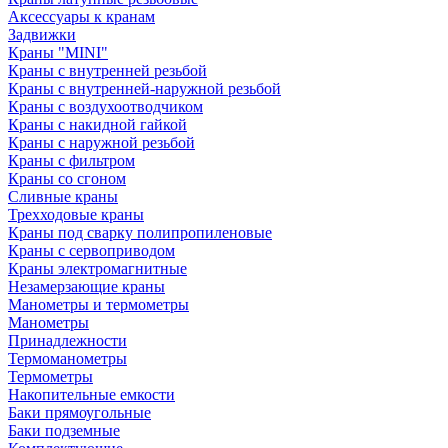
Аксессуары к кранам
Задвижки
Краны "MINI"
Краны с внутренней резьбой
Краны с внутренней-наружной резьбой
Краны с воздухоотводчиком
Краны с накидной гайкой
Краны с наружной резьбой
Краны с фильтром
Краны со сгоном
Сливные краны
Трехходовые краны
Краны под сварку полипропиленовые
Краны с сервоприводом
Краны электромагнитные
Незамерзающие краны
Манометры и термометры
Манометры
Принадлежности
Термоманометры
Термометры
Накопительные емкости
Баки прямоугольные
Баки подземные