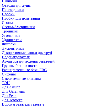
Ниппели
Отводы для душа
Переходники
Пробки
Пробки для испытания
Сгоны
Сгоны-Американки
Тройники
Угольники
Удлинители
Футорки
Эксцентрики
Декоративные чашки для труб
Водонагреватели
Арматура для водонагревателей
Группы безопасности
Расширительные баки ГВС
Сифоны
Смесительные клапаны
ТЭН
Для Ariston
Для Garanterm
Для Реал
Для Термекс
Водонагреватели газовые