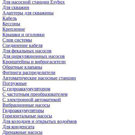
Для насосной станции Esybox
Для скважин
Адаптеры для скважины
Кабель
Кессоны
Крепление
Крышки и оголовки
Слив системы
Соединение кабеля
Для фекальных насосов
Для циркуляционных насосов
Кронштейны и виброгасители
Обратные клапаны
Фитинги распределители
Автоматические насосные станции
Погружные
С гидроаккумулятором
С частотным преобразователем
С электронной автоматикой
Вибрационные насосы
Гидроаккумуляторы
Горизонтальные насосы
Для колодцев и открытых водоёмов
Для конденсата
Дренажные насосы