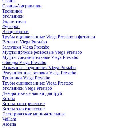
Сгоны
Сгоны-Американки
Тройники
Угольники
Удлинители
Футорки
Эксцентрики
Трубы оцинкованные Viega Prestabo и фитинги
Вставки Viega Prestabo
Заглушки Viega Prestabo
Муфты прямые резьбовые Viega Prestabo
Муфты соединительные Viega Prestabo
Обводы Viega Prestabo
Разъемные соединения Viega Prestabo
Редукционные вставки Viega Prestabo
Тройники Viega Prestabo
Трубы оцинкованные Viega Prestabo
Угольники Viega Prestabo
Декоративные чашки для труб
Котлы
Котлы электрические
Котлы электрические
Электрические мини-котельные
Vaillant
Arderia