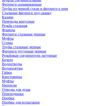
Муфты соединительные
Фитинги оцинкованные
Трубы из черной стали и фитинги к ним
Стальные фитинги под сварку
Калачи
Переходы конусные
Резьба стальная
Фланцы
Фитинги стальные черные
Муфты
Сгоны
Трубы стальные черные
Фитинги чугунные черные
Резьбовые соединители латунные
Бочата
Водоотводы
Водорозетки
Гайки
Крестовины
Муфты
Ниппели
Отводы для душа
Переходники
Пробки
Пробки для испытания