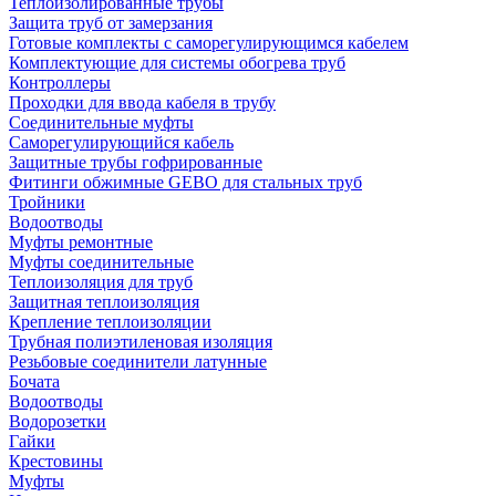
Теплоизолированные трубы
Защита труб от замерзания
Готовые комплекты с саморегулирующимся кабелем
Комплектующие для системы обогрева труб
Контроллеры
Проходки для ввода кабеля в трубу
Соединительные муфты
Саморегулирующийся кабель
Защитные трубы гофрированные
Фитинги обжимные GEBO для стальных труб
Тройники
Водоотводы
Муфты ремонтные
Муфты соединительные
Теплоизоляция для труб
Защитная теплоизоляция
Крепление теплоизоляции
Трубная полиэтиленовая изоляция
Резьбовые соединители латунные
Бочата
Водоотводы
Водорозетки
Гайки
Крестовины
Муфты