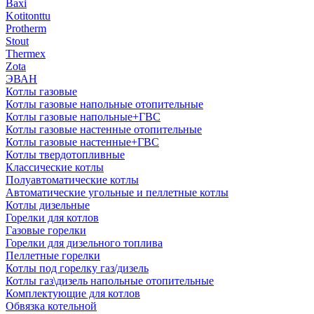
Baxi
Kotitonttu
Protherm
Stout
Thermex
Zota
ЭВАН
Котлы газовые
Котлы газовые напольные отопительные
Котлы газовые напольные+ГВС
Котлы газовые настенные отопительные
Котлы газовые настенные+ГВС
Котлы твердотопливные
Классические котлы
Полуавтоматические котлы
Автоматические угольные и пеллетные котлы
Котлы дизельные
Горелки для котлов
Газовые горелки
Горелки для дизельного топлива
Пеллетные горелки
Котлы под горелку газ/дизель
Котлы газ\дизель напольные отопительные
Комплектующие для котлов
Обвязка котельной