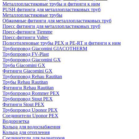
Металлопластиковые трубы и фитинги к ним
PUSH фитинги для металлопластиковых труб
Металлопластиковые трубы
Обжимные фитинги для металлопластиковых труб
Пресс фитинги для металлопластиковых труб
Пресс-фитинги Tiemme
Пресс-фитинги Valtec
Полиэтиленовые трубы PEX и PE-RT и фитинги к ним
Трубопровод Giacomini GIACOTHERM
Трубопровод FV-Plast
Трубопровод Giacomini GX
Труба Giacomini GX
Фитинги Giacomini GX
Трубопровод Rehau Rautitan
Трубы Rehau Rautitan
Фитинги Rehau Rautitan
Трубопровод Rommer PEX
Трубопровод Stout PEX
Фитинги Stout PEX
Трубопровод Uponor PEX
Соединители Uponor PEX
Водорозетка
Кольца для водоснабжения
Кольца для отопления
Соединители для радиаторов