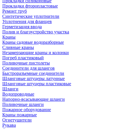
Прокладки силиконовые
Прокладки фторопластовые
Ремонт труб
Синтетические уплотнители
Уплотнения для фланцев
Герметизация ввода
Полив и благоустройство участка
Краны
Краны садовые водоразборные
Сливные краны
Незамерзающие краны и колонки
Погреб пластиковый
Поливочные пистолеты
Соединители для шлангов
Быстроразъемные соединители
Шланговые штуцеры латунные
Шланговые штуцеры пластиковые
Шланги
Водопроводные
Напорно-всасывающие шланги
Поливочные шланги
Пожарное оборудование
Краны пожарные
Огнетушители
Рукава