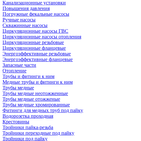
Канализационные установки
Повышения давления
Погружные фекальные насосы
Ручные насосы
Скважинные насосы
Циркуляционные насосы ГВС
Циркуляционные насосы отопления
Циркуляционные резьбовые
Циркуляционные фланцевые
Энергоэффективные резьбовые
Энергоэффективные фланцевые
Запасные части
Отопление
Трубы и фитинги к ним
Медные трубы и фитинги к ним
Трубы медные
Трубы медные неотожженные
Трубы медные отожженые
Трубы медные хромированные
Фитинги для медных труб под пайку
Водорозетка проходная
Крестовины
Тройники пайка-резьба
Тройники переходные под пайку
Тройники под пайку