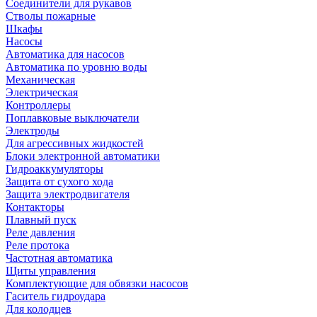
Соединители для рукавов
Стволы пожарные
Шкафы
Насосы
Автоматика для насосов
Автоматика по уровню воды
Механическая
Электрическая
Контроллеры
Поплавковые выключатели
Электроды
Для агрессивных жидкостей
Блоки электронной автоматики
Гидроаккумуляторы
Защита от сухого хода
Защита электродвигателя
Контакторы
Плавный пуск
Реле давления
Реле протока
Частотная автоматика
Щиты управления
Комплектующие для обвязки насосов
Гаситель гидроудара
Для колодцев