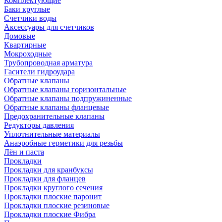
Комплектующие
Баки круглые
Счетчики воды
Аксессуары для счетчиков
Домовые
Квартирные
Мокроходные
Трубопроводная арматура
Гасители гидроудара
Обратные клапаны
Обратные клапаны горизонтальные
Обратные клапаны подпружиненные
Обратные клапаны фланцевые
Предохранительные клапаны
Редукторы давления
Уплотнительные материалы
Анаэробные герметики для резьбы
Лён и паста
Прокладки
Прокладки для кранбуксы
Прокладки для фланцев
Прокладки круглого сечения
Прокладки плоские паронит
Прокладки плоские резиновые
Прокладки плоские Фибра