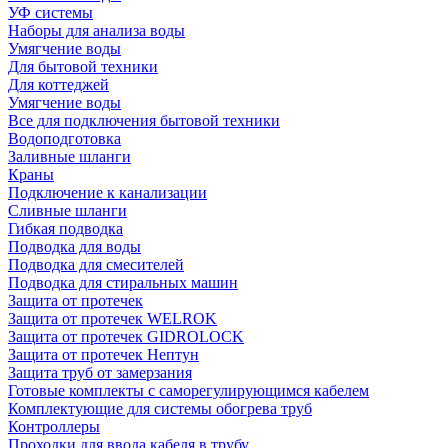
УФ системы
Наборы для анализа воды
Умягчение воды
Для бытовой техники
Для коттеджей
Умягчение воды
Все для подключения бытовой техники
Водоподготовка
Заливные шланги
Краны
Подключение к канализации
Сливные шланги
Гибкая подводка
Подводка для воды
Подводка для смесителей
Подводка для стиральных машин
Защита от протечек
Защита от протечек WELROK
Защита от протечек GIDROLOCK
Защита от протечек Нептун
Защита труб от замерзания
Готовые комплекты с саморегулирующимся кабелем
Комплектующие для системы обогрева труб
Контроллеры
Проходки для ввода кабеля в трубу