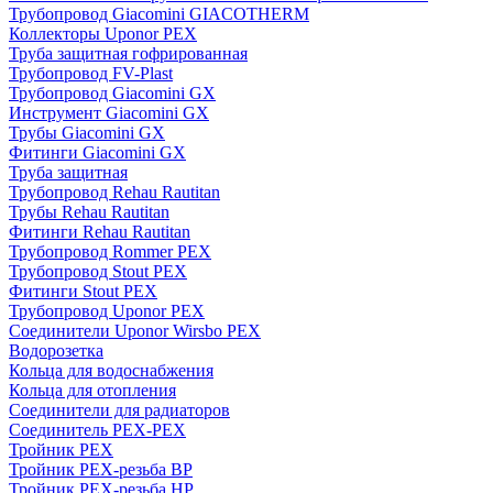
Трубопровод Giacomini GIACOTHERM
Коллекторы Uponor PEX
Труба защитная гофрированная
Трубопровод FV-Plast
Трубопровод Giacomini GX
Инструмент Giacomini GX
Трубы Giacomini GX
Фитинги Giacomini GX
Труба защитная
Трубопровод Rehau Rautitan
Трубы Rehau Rautitan
Фитинги Rehau Rautitan
Трубопровод Rommer PEX
Трубопровод Stout PEX
Фитинги Stout PEX
Трубопровод Uponor PEX
Соединители Uponor Wirsbo PEX
Водорозетка
Кольца для водоснабжения
Кольца для отопления
Соединители для радиаторов
Соединитель PEX-PEX
Тройник PEX
Тройник PEX-резьба ВР
Тройник PEX-резьба НР