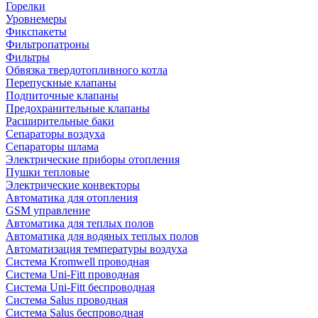
Горелки
Уровнемеры
Фикспакеты
Фильтропатроны
Фильтры
Обвязка твердотопливного котла
Перепускные клапаны
Подпиточные клапаны
Предохранительные клапаны
Расширительные баки
Сепараторы воздуха
Сепараторы шлама
Электрические приборы отопления
Пушки тепловые
Электрические конвекторы
Автоматика для отопления
GSM управление
Автоматика для теплых полов
Автоматика для водяных теплых полов
Автоматизация температуры воздуха
Система Kromwell проводная
Система Uni-Fitt проводная
Система Uni-Fitt беспроводная
Система Salus проводная
Система Salus беспроводная