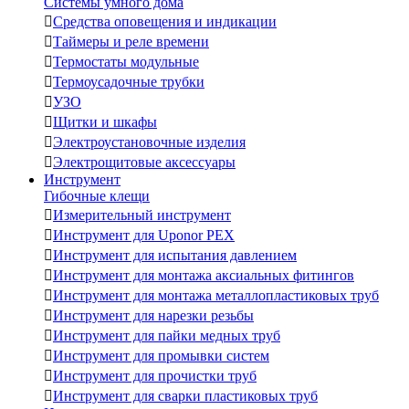
Системы умного дома

Средства оповещения и индикации

Таймеры и реле времени

Термостаты модульные

Термоусадочные трубки

УЗО

Щитки и шкафы

Электроустановочные изделия

Электрощитовые аксессуары
Инструмент
Гибочные клещи

Измерительный инструмент

Инструмент для Uponor PEX

Инструмент для испытания давлением

Инструмент для монтажа аксиальных фитингов

Инструмент для монтажа металлопластиковых труб

Инструмент для нарезки резьбы

Инструмент для пайки медных труб

Инструмент для промывки систем

Инструмент для прочистки труб

Инструмент для сварки пластиковых труб