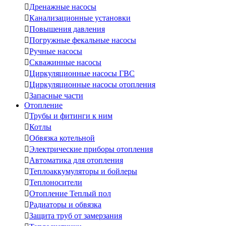

Дренажные насосы

Канализационные установки

Повышения давления

Погружные фекальные насосы

Ручные насосы

Скважинные насосы

Циркуляционные насосы ГВС

Циркуляционные насосы отопления

Запасные части
Отопление

Трубы и фитинги к ним

Котлы

Обвязка котельной

Электрические приборы отопления

Автоматика для отопления

Теплоаккумуляторы и бойлеры

Теплоносители

Отопление Теплый пол

Радиаторы и обвязка

Защита труб от замерзания