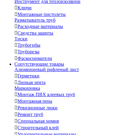
Инструмент для теплоизоляции

Ключи

Монтажные пистолеты
Разматыватель труб

Расходные материалы

Средства защиты
Тиски

Трубогибы

Труборезы

Фаскосниматели
Сопутствующие товары
Алюминиевый рифленый лист

Герметики

Липкая лента
Маркировка

Монтаж ПВХ клеевых труб

Монтажная пена

Ревизионные люки

Ремонт труб

Специальная химия

Строительный клей

Уплотнительные материалы