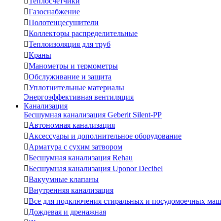

Теплосчетчики

Газоснабжение

Полотенцесушители

Коллекторы распределительные

Теплоизоляция для труб

Краны

Манометры и термометры

Обслуживание и защита

Уплотнительные материалы
Энергоэффективная вентиляция
Канализация
Бесшумная канализация Geberit Silent-PP

Автономная канализация

Аксессуары и дополнительное оборудование

Арматура с сухим затвором

Бесшумная канализация Rehau

Бесшумная канализация Uponor Decibel

Вакуумные клапаны

Внутренняя канализация

Все для подключения стиральных и посудомоечных ма

Дождевая и дренажная