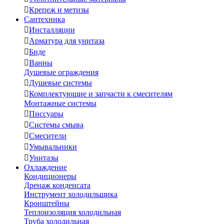

Крепеж и метизы
Сантехника

Инсталляции

Арматура для унитаза

Биде

Ванны
Душевые ограждения

Душевые системы

Комплектующие и запчасти к смесителям
Монтажные системы

Писсуары

Системы смыва

Смесители

Умывальники

Унитазы
Охлаждение
Кондиционеры
Дренаж конденсата
Инструмент холодильщика
Кронштейны
Теплоизоляция холодильная
Труба холодильная