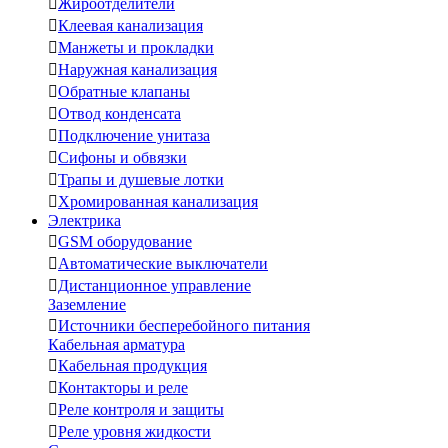

Жироотделители

Клеевая канализация

Манжеты и прокладки

Наружная канализация

Обратные клапаны

Отвод конденсата

Подключение унитаза

Сифоны и обвязки

Трапы и душевые лотки

Хромированная канализация
Электрика

GSM оборудование

Автоматические выключатели

Дистанционное управление
Заземление

Источники бесперебойного питания
Кабельная арматура

Кабельная продукция

Контакторы и реле

Реле контроля и защиты

Реле уровня жидкости