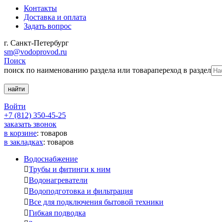
Контакты
Доставка и оплата
Задать вопрос
г. Санкт-Петербург
sm@vodoprovod.ru
Поиск
поиск по наименованию раздела или товара
переход в раздел
Войти
+7 (812) 350-45-25
заказать звонок
в корзине
:
товаров
в закладках
:
товаров
Водоснабжение

Трубы и фитинги к ним

Водонагреватели

Водоподготовка и фильтрация

Все для подключения бытовой техники

Гибкая подводка