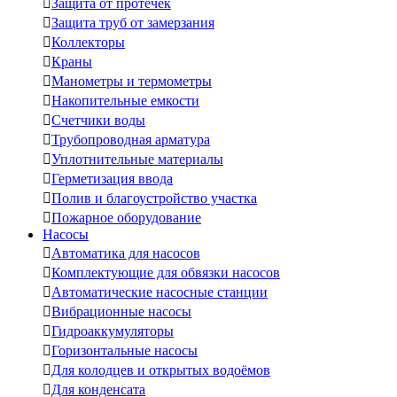

Защита от протечек

Защита труб от замерзания

Коллекторы

Краны

Манометры и термометры

Накопительные емкости

Счетчики воды

Трубопроводная арматура

Уплотнительные материалы

Герметизация ввода

Полив и благоустройство участка

Пожарное оборудование
Насосы

Автоматика для насосов

Комплектующие для обвязки насосов

Автоматические насосные станции

Вибрационные насосы

Гидроаккумуляторы

Горизонтальные насосы

Для колодцев и открытых водоёмов

Для конденсата