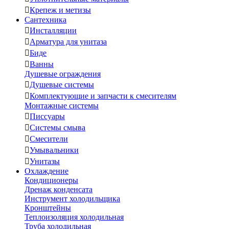

Крепеж и метизы
Сантехника

Инсталляции

Арматура для унитаза

Биде

Ванны
Душевые ограждения

Душевые системы

Комплектующие и запчасти к смесителям
Монтажные системы

Писсуары

Системы смыва

Смесители

Умывальники

Унитазы
Охлаждение
Кондиционеры
Дренаж конденсата
Инструмент холодильщика
Кронштейны
Теплоизоляция холодильная
Труба холодильная