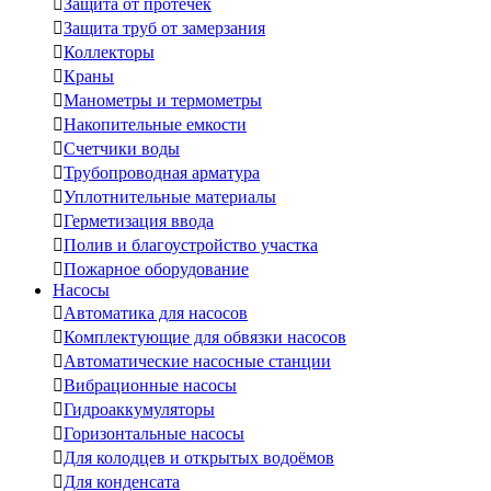

Защита от протечек

Защита труб от замерзания

Коллекторы

Краны

Манометры и термометры

Накопительные емкости

Счетчики воды

Трубопроводная арматура

Уплотнительные материалы

Герметизация ввода

Полив и благоустройство участка

Пожарное оборудование
Насосы

Автоматика для насосов

Комплектующие для обвязки насосов

Автоматические насосные станции

Вибрационные насосы

Гидроаккумуляторы

Горизонтальные насосы

Для колодцев и открытых водоёмов

Для конденсата