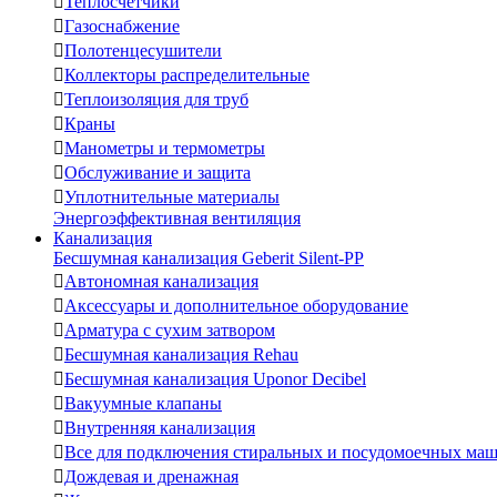

Теплосчетчики

Газоснабжение

Полотенцесушители

Коллекторы распределительные

Теплоизоляция для труб

Краны

Манометры и термометры

Обслуживание и защита

Уплотнительные материалы
Энергоэффективная вентиляция
Канализация
Бесшумная канализация Geberit Silent-PP

Автономная канализация

Аксессуары и дополнительное оборудование

Арматура с сухим затвором

Бесшумная канализация Rehau

Бесшумная канализация Uponor Decibel

Вакуумные клапаны

Внутренняя канализация

Все для подключения стиральных и посудомоечных ма

Дождевая и дренажная