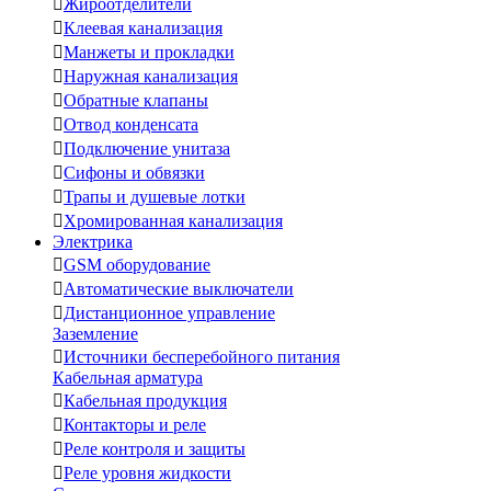

Жироотделители

Клеевая канализация

Манжеты и прокладки

Наружная канализация

Обратные клапаны

Отвод конденсата

Подключение унитаза

Сифоны и обвязки

Трапы и душевые лотки

Хромированная канализация
Электрика

GSM оборудование

Автоматические выключатели

Дистанционное управление
Заземление

Источники бесперебойного питания
Кабельная арматура

Кабельная продукция

Контакторы и реле

Реле контроля и защиты

Реле уровня жидкости