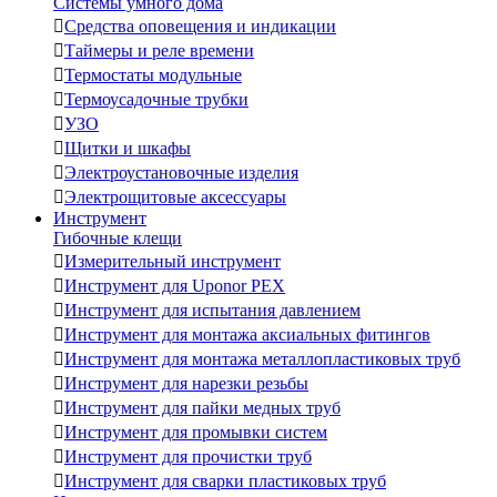
Системы умного дома

Средства оповещения и индикации

Таймеры и реле времени

Термостаты модульные

Термоусадочные трубки

УЗО

Щитки и шкафы

Электроустановочные изделия

Электрощитовые аксессуары
Инструмент
Гибочные клещи

Измерительный инструмент

Инструмент для Uponor PEX

Инструмент для испытания давлением

Инструмент для монтажа аксиальных фитингов

Инструмент для монтажа металлопластиковых труб

Инструмент для нарезки резьбы

Инструмент для пайки медных труб

Инструмент для промывки систем

Инструмент для прочистки труб

Инструмент для сварки пластиковых труб