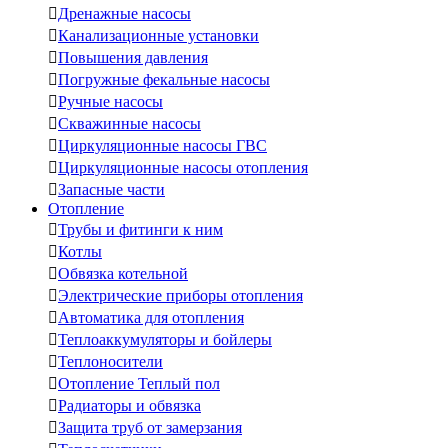

Дренажные насосы

Канализационные установки

Повышения давления

Погружные фекальные насосы

Ручные насосы

Скважинные насосы

Циркуляционные насосы ГВС

Циркуляционные насосы отопления

Запасные части
Отопление

Трубы и фитинги к ним

Котлы

Обвязка котельной

Электрические приборы отопления

Автоматика для отопления

Теплоаккумуляторы и бойлеры

Теплоносители

Отопление Теплый пол

Радиаторы и обвязка

Защита труб от замерзания