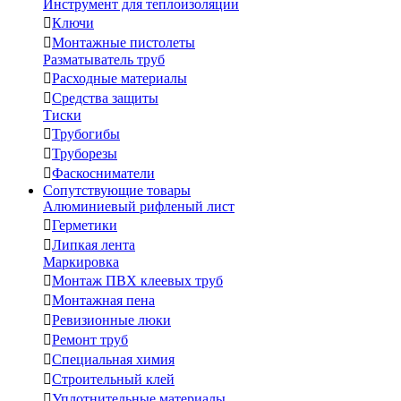
Инструмент для теплоизоляции

Ключи

Монтажные пистолеты
Разматыватель труб

Расходные материалы

Средства защиты
Тиски

Трубогибы

Труборезы

Фаскосниматели
Сопутствующие товары
Алюминиевый рифленый лист

Герметики

Липкая лента
Маркировка

Монтаж ПВХ клеевых труб

Монтажная пена

Ревизионные люки

Ремонт труб

Специальная химия

Строительный клей

Уплотнительные материалы