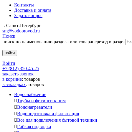
Контакты
Доставка и оплата
Задать вопрос
г. Санкт-Петербург
sm@vodoprovod.ru
Поиск
поиск по наименованию раздела или товара
переход в раздел
Войти
+7 (812) 350-45-25
заказать звонок
в корзине
:
товаров
в закладках
:
товаров
Водоснабжение

Трубы и фитинги к ним

Водонагреватели

Водоподготовка и фильтрация

Все для подключения бытовой техники

Гибкая подводка