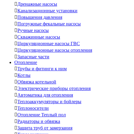

Дренажные насосы

Канализационные установки

Повышения давления

Погружные фекальные насосы

Ручные насосы

Скважинные насосы

Циркуляционные насосы ГВС

Циркуляционные насосы отопления

Запасные части
Отопление

Трубы и фитинги к ним

Котлы

Обвязка котельной

Электрические приборы отопления

Автоматика для отопления

Теплоаккумуляторы и бойлеры

Теплоносители

Отопление Теплый пол

Радиаторы и обвязка

Защита труб от замерзания