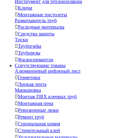
Инструмент для теплоизоляции

Ключи

Монтажные пистолеты
Разматыватель труб

Расходные материалы

Средства защиты
Тиски

Трубогибы

Труборезы

Фаскосниматели
Сопутствующие товары
Алюминиевый рифленый лист

Герметики

Липкая лента
Маркировка

Монтаж ПВХ клеевых труб

Монтажная пена

Ревизионные люки

Ремонт труб

Специальная химия

Строительный клей

Уплотнительные материалы