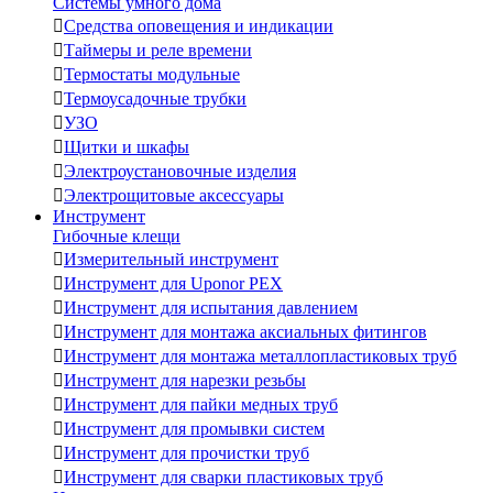
Системы умного дома

Средства оповещения и индикации

Таймеры и реле времени

Термостаты модульные

Термоусадочные трубки

УЗО

Щитки и шкафы

Электроустановочные изделия

Электрощитовые аксессуары
Инструмент
Гибочные клещи

Измерительный инструмент

Инструмент для Uponor PEX

Инструмент для испытания давлением

Инструмент для монтажа аксиальных фитингов

Инструмент для монтажа металлопластиковых труб

Инструмент для нарезки резьбы

Инструмент для пайки медных труб

Инструмент для промывки систем

Инструмент для прочистки труб

Инструмент для сварки пластиковых труб