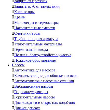

Защита от протечек

Защита труб от замерзания

Коллекторы

Краны

Манометры и термометры

Накопительные емкости

Счетчики воды

Трубопроводная арматура

Уплотнительные материалы

Герметизация ввода

Полив и благоустройство участка

Пожарное оборудование
Насосы

Автоматика для насосов

Комплектующие для обвязки насосов

Автоматические насосные станции

Вибрационные насосы

Гидроаккумуляторы

Горизонтальные насосы

Для колодцев и открытых водоёмов

Для конденсата