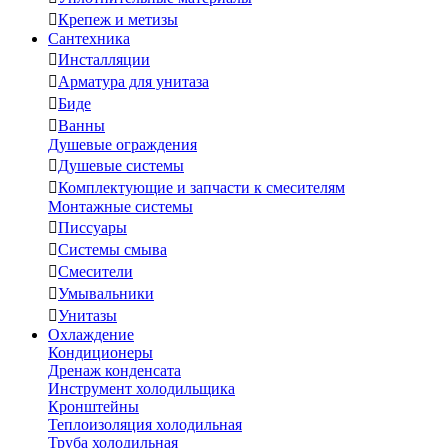

Крепеж и метизы
Сантехника

Инсталляции

Арматура для унитаза

Биде

Ванны
Душевые ограждения

Душевые системы

Комплектующие и запчасти к смесителям
Монтажные системы

Писсуары

Системы смыва

Смесители

Умывальники

Унитазы
Охлаждение
Кондиционеры
Дренаж конденсата
Инструмент холодильщика
Кронштейны
Теплоизоляция холодильная
Труба холодильная