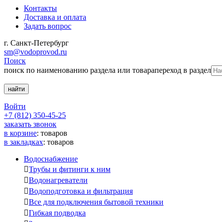
Контакты
Доставка и оплата
Задать вопрос
г. Санкт-Петербург
sm@vodoprovod.ru
Поиск
поиск по наименованию раздела или товара
переход в раздел
Войти
+7 (812) 350-45-25
заказать звонок
в корзине
:
товаров
в закладках
:
товаров
Водоснабжение

Трубы и фитинги к ним

Водонагреватели

Водоподготовка и фильтрация

Все для подключения бытовой техники

Гибкая подводка