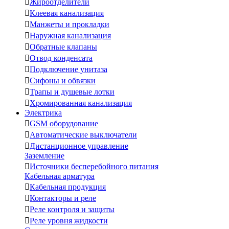

Жироотделители

Клеевая канализация

Манжеты и прокладки

Наружная канализация

Обратные клапаны

Отвод конденсата

Подключение унитаза

Сифоны и обвязки

Трапы и душевые лотки

Хромированная канализация
Электрика

GSM оборудование

Автоматические выключатели

Дистанционное управление
Заземление

Источники бесперебойного питания
Кабельная арматура

Кабельная продукция

Контакторы и реле

Реле контроля и защиты

Реле уровня жидкости