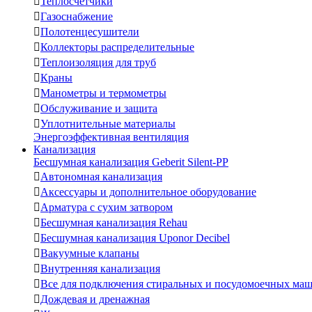

Теплосчетчики

Газоснабжение

Полотенцесушители

Коллекторы распределительные

Теплоизоляция для труб

Краны

Манометры и термометры

Обслуживание и защита

Уплотнительные материалы
Энергоэффективная вентиляция
Канализация
Бесшумная канализация Geberit Silent-PP

Автономная канализация

Аксессуары и дополнительное оборудование

Арматура с сухим затвором

Бесшумная канализация Rehau

Бесшумная канализация Uponor Decibel

Вакуумные клапаны

Внутренняя канализация

Все для подключения стиральных и посудомоечных ма

Дождевая и дренажная