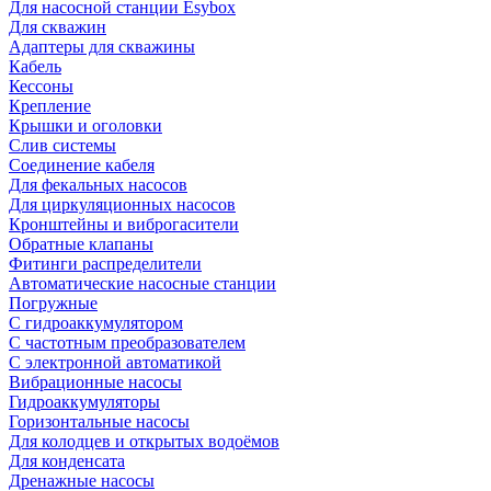
Для насосной станции Esybox
Для скважин
Адаптеры для скважины
Кабель
Кессоны
Крепление
Крышки и оголовки
Слив системы
Соединение кабеля
Для фекальных насосов
Для циркуляционных насосов
Кронштейны и виброгасители
Обратные клапаны
Фитинги распределители
Автоматические насосные станции
Погружные
С гидроаккумулятором
С частотным преобразователем
С электронной автоматикой
Вибрационные насосы
Гидроаккумуляторы
Горизонтальные насосы
Для колодцев и открытых водоёмов
Для конденсата
Дренажные насосы