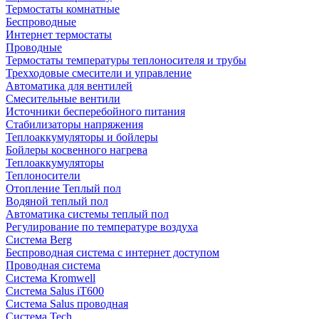
Термостаты комнатные
Беспроводные
Интернет термостаты
Проводные
Термостаты температуры теплоносителя и трубы
Трехходовые смесители и управление
Автоматика для вентилей
Смесительные вентили
Источники бесперебойного питания
Стабилизаторы напряжения
Теплоаккумуляторы и бойлеры
Бойлеры косвенного нагрева
Теплоаккумуляторы
Теплоносители
Отопление Теплый пол
Водяной теплый пол
Автоматика системы теплый пол
Регулирование по температуре воздуха
Система Berg
Беспроводная система с интернет доступом
Проводная система
Система Kromwell
Система Salus iT600
Система Salus проводная
Система Tech