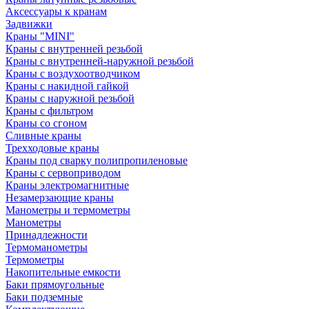
Аксессуары к кранам
Задвижки
Краны "MINI"
Краны с внутренней резьбой
Краны с внутренней-наружной резьбой
Краны с воздухоотводчиком
Краны с накидной гайкой
Краны с наружной резьбой
Краны с фильтром
Краны со сгоном
Сливные краны
Трехходовые краны
Краны под сварку полипропиленовые
Краны с сервоприводом
Краны электромагнитные
Незамерзающие краны
Манометры и термометры
Манометры
Принадлежности
Термоманометры
Термометры
Накопительные емкости
Баки прямоугольные
Баки подземные