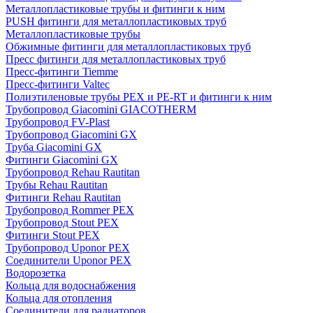
Металлопластиковые трубы и фитинги к ним
PUSH фитинги для металлопластиковых труб
Металлопластиковые трубы
Обжимные фитинги для металлопластиковых труб
Пресс фитинги для металлопластиковых труб
Пресс-фитинги Tiemme
Пресс-фитинги Valtec
Полиэтиленовые трубы PEX и PE-RT и фитинги к ним
Трубопровод Giacomini GIACOTHERM
Трубопровод FV-Plast
Трубопровод Giacomini GX
Труба Giacomini GX
Фитинги Giacomini GX
Трубопровод Rehau Rautitan
Трубы Rehau Rautitan
Фитинги Rehau Rautitan
Трубопровод Rommer PEX
Трубопровод Stout PEX
Фитинги Stout PEX
Трубопровод Uponor PEX
Соединители Uponor PEX
Водорозетка
Кольца для водоснабжения
Кольца для отопления
Соединители для радиаторов