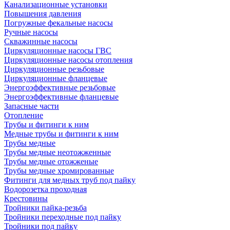
Канализационные установки
Повышения давления
Погружные фекальные насосы
Ручные насосы
Скважинные насосы
Циркуляционные насосы ГВС
Циркуляционные насосы отопления
Циркуляционные резьбовые
Циркуляционные фланцевые
Энергоэффективные резьбовые
Энергоэффективные фланцевые
Запасные части
Отопление
Трубы и фитинги к ним
Медные трубы и фитинги к ним
Трубы медные
Трубы медные неотожженные
Трубы медные отожженые
Трубы медные хромированные
Фитинги для медных труб под пайку
Водорозетка проходная
Крестовины
Тройники пайка-резьба
Тройники переходные под пайку
Тройники под пайку