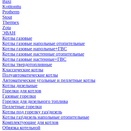
Baxi
Kotitonttu
Protherm
Stout
Thermex
Zota
ЭВАН
Котлы газовые
Котлы газовые напольные отопительные
Котлы газовые напольные+ГВС
Котлы газовые настенные отопительные
Котлы газовые настенные+ГВС
Котлы твердотопливные
Классические котлы
Полуавтоматические котлы
Автоматические угольные и пеллетные котлы
Котлы дизельные
Горелки для котлов
Газовые горелки
Горелки для дизельного топлива
Пеллетные горелки
Котлы под горелку газ/дизель
Котлы газ\дизель напольные отопительные
Комплектующие для котлов
Обвязка котельной