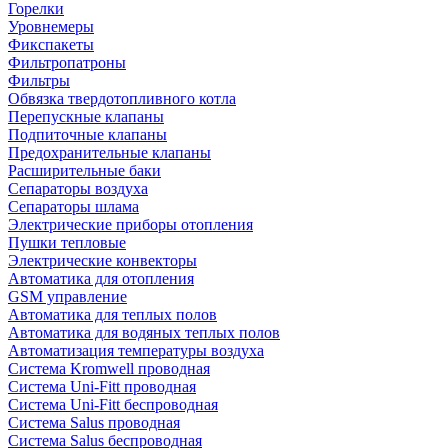
Горелки
Уровнемеры
Фикспакеты
Фильтропатроны
Фильтры
Обвязка твердотопливного котла
Перепускные клапаны
Подпиточные клапаны
Предохранительные клапаны
Расширительные баки
Сепараторы воздуха
Сепараторы шлама
Электрические приборы отопления
Пушки тепловые
Электрические конвекторы
Автоматика для отопления
GSM управление
Автоматика для теплых полов
Автоматика для водяных теплых полов
Автоматизация температуры воздуха
Система Kromwell проводная
Система Uni-Fitt проводная
Система Uni-Fitt беспроводная
Система Salus проводная
Система Salus беспроводная