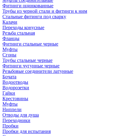
Муфты соединительные
Фитинги оцинкованные
Трубы из черной стали и фитинги к ним
Стальные фитинги под сварку
Калачи
Переходы конусные
Резьба стальная
Фланцы
Фитинги стальные черные
Муфты
Сгоны
Трубы стальные черные
Фитинги чугунные черные
Резьбовые соединители латунные
Бочата
Водоотводы
Водорозетки
Гайки
Крестовины
Муфты
Ниппели
Отводы для душа
Переходники
Пробки
Пробки для испытания