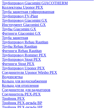
Трубопровод Giacomini GIACOTHERM
Коллекторы Uponor PEX
Труба защитная гофрированная
Трубопровод FV-Plast
Трубопровод Giacomini GX
Инструмент Giacomini GX
Трубы Giacomini GX
Фитинги Giacomini GX
Труба защитная
Трубопровод Rehau Rautitan
Трубы Rehau Rautitan
Фитинги Rehau Rautitan
Трубопровод Rommer PEX
Трубопровод Stout PEX
Фитинги Stout PEX
Трубопровод Uponor PEX
Соединители Uponor Wirsbo PEX
Водорозетка
Кольца для водоснабжения
Кольца для отопления
Соединители для радиаторов
Соединитель PEX-PEX
Тройник PEX
Тройник PEX-резьба ВР
Тройник PEX-резьба НР