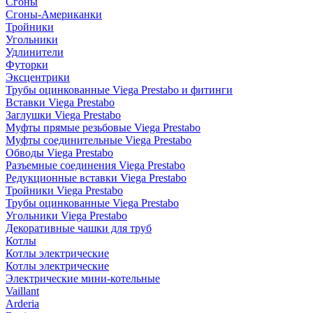
Сгоны
Сгоны-Американки
Тройники
Угольники
Удлинители
Футорки
Эксцентрики
Трубы оцинкованные Viega Prestabo и фитинги
Вставки Viega Prestabo
Заглушки Viega Prestabo
Муфты прямые резьбовые Viega Prestabo
Муфты соединительные Viega Prestabo
Обводы Viega Prestabo
Разъемные соединения Viega Prestabo
Редукционные вставки Viega Prestabo
Тройники Viega Prestabo
Трубы оцинкованные Viega Prestabo
Угольники Viega Prestabo
Декоративные чашки для труб
Котлы
Котлы электрические
Котлы электрические
Электрические мини-котельные
Vaillant
Arderia