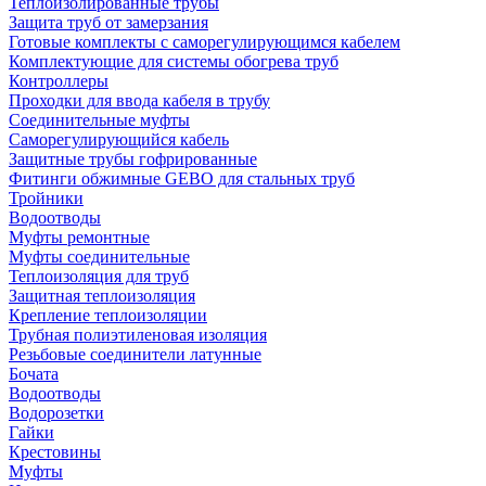
Теплоизолированные трубы
Защита труб от замерзания
Готовые комплекты с саморегулирующимся кабелем
Комплектующие для системы обогрева труб
Контроллеры
Проходки для ввода кабеля в трубу
Соединительные муфты
Саморегулирующийся кабель
Защитные трубы гофрированные
Фитинги обжимные GEBO для стальных труб
Тройники
Водоотводы
Муфты ремонтные
Муфты соединительные
Теплоизоляция для труб
Защитная теплоизоляция
Крепление теплоизоляции
Трубная полиэтиленовая изоляция
Резьбовые соединители латунные
Бочата
Водоотводы
Водорозетки
Гайки
Крестовины
Муфты