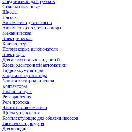
Соединители для рукавов
Стволы пожарные
Шкафы
Насосы
Автоматика для насосов
Автоматика по уровню воды
Механическая
Электрическая
Контроллеры
Поплавковые выключатели
Электроды
Для агрессивных жидкостей
Блоки электронной автоматики
Гидроаккумуляторы
Защита от сухого хода
Защита электродвигателя
Контакторы
Плавный пуск
Реле давления
Реле протока
Частотная автоматика
Щиты управления
Комплектующие для обвязки насосов
Гаситель гидроудара
Для колодцев