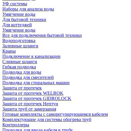
УФ системы
Наборы для анализа воды
Умягчение воды
Для бытовой техники
Для коттеджей
Умягчение воды
Все для подключения бытовой техники
Водоподготовка
Заливные шланги
Краны
Подключение к канализации
Сливные шланги
Гибкая подводка
Подводка для воды
Подводка для смесителей
Подводка для стиральных машин
Защита от протечек
Защита от протечек WELROK
Защита от протечек GIDROLOCK
Защита от протечек Нептун
Защита труб от замерзания
Готовые комплекты с саморегулирующимся кабелем
Комплектующие для системы обогрева труб
Контроллеры
Проходки для ввода кабеля в трубу