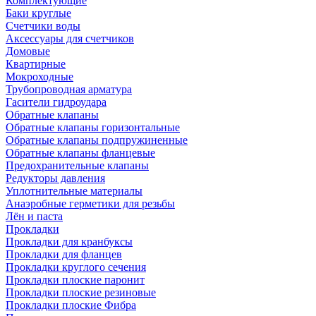
Комплектующие
Баки круглые
Счетчики воды
Аксессуары для счетчиков
Домовые
Квартирные
Мокроходные
Трубопроводная арматура
Гасители гидроудара
Обратные клапаны
Обратные клапаны горизонтальные
Обратные клапаны подпружиненные
Обратные клапаны фланцевые
Предохранительные клапаны
Редукторы давления
Уплотнительные материалы
Анаэробные герметики для резьбы
Лён и паста
Прокладки
Прокладки для кранбуксы
Прокладки для фланцев
Прокладки круглого сечения
Прокладки плоские паронит
Прокладки плоские резиновые
Прокладки плоские Фибра