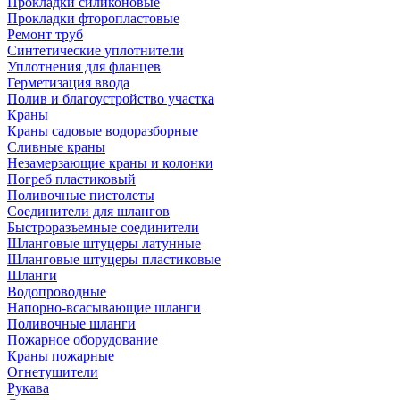
Прокладки силиконовые
Прокладки фторопластовые
Ремонт труб
Синтетические уплотнители
Уплотнения для фланцев
Герметизация ввода
Полив и благоустройство участка
Краны
Краны садовые водоразборные
Сливные краны
Незамерзающие краны и колонки
Погреб пластиковый
Поливочные пистолеты
Соединители для шлангов
Быстроразъемные соединители
Шланговые штуцеры латунные
Шланговые штуцеры пластиковые
Шланги
Водопроводные
Напорно-всасывающие шланги
Поливочные шланги
Пожарное оборудование
Краны пожарные
Огнетушители
Рукава