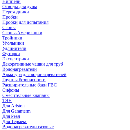
Ниппели
Отводы для душа
Переходники
Пробки
Пробки для испытания
Сгоны
Сгоны-Американки
Тройники
Угольники
Удлинители
Футорки
Эксцентрики
Декоративные чашки для труб
Водонагреватели
Арматура для водонагревателей
Группы безопасности
Расширительные баки ГВС
Сифоны
Смесительные клапаны
ТЭН
Для Ariston
Для Garanterm
Для Реал
Для Термекс
Водонагреватели газовые