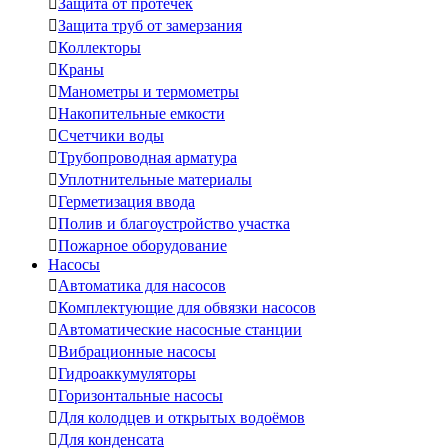

Защита от протечек

Защита труб от замерзания

Коллекторы

Краны

Манометры и термометры

Накопительные емкости

Счетчики воды

Трубопроводная арматура

Уплотнительные материалы

Герметизация ввода

Полив и благоустройство участка

Пожарное оборудование
Насосы

Автоматика для насосов

Комплектующие для обвязки насосов

Автоматические насосные станции

Вибрационные насосы

Гидроаккумуляторы

Горизонтальные насосы

Для колодцев и открытых водоёмов

Для конденсата