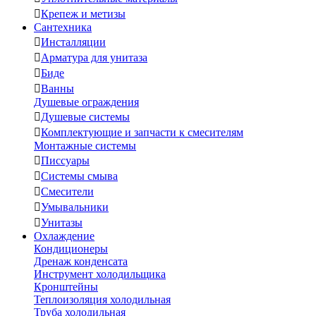

Крепеж и метизы
Сантехника

Инсталляции

Арматура для унитаза

Биде

Ванны
Душевые ограждения

Душевые системы

Комплектующие и запчасти к смесителям
Монтажные системы

Писсуары

Системы смыва

Смесители

Умывальники

Унитазы
Охлаждение
Кондиционеры
Дренаж конденсата
Инструмент холодильщика
Кронштейны
Теплоизоляция холодильная
Труба холодильная