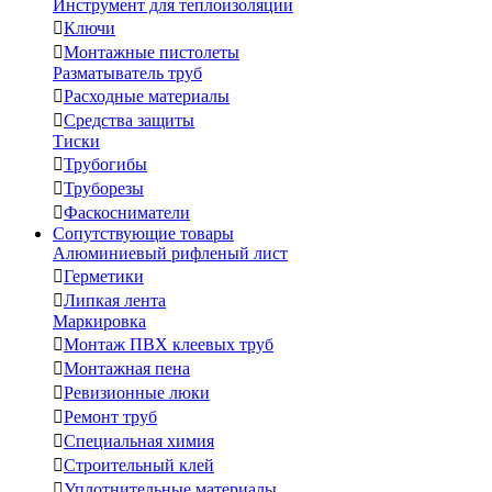
Инструмент для теплоизоляции

Ключи

Монтажные пистолеты
Разматыватель труб

Расходные материалы

Средства защиты
Тиски

Трубогибы

Труборезы

Фаскосниматели
Сопутствующие товары
Алюминиевый рифленый лист

Герметики

Липкая лента
Маркировка

Монтаж ПВХ клеевых труб

Монтажная пена

Ревизионные люки

Ремонт труб

Специальная химия

Строительный клей

Уплотнительные материалы