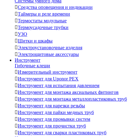
Системы умного дома

Средства оповещения и индикации

Таймеры и реле времени

Термостаты модульные

Термоусадочные трубки

УЗО

Щитки и шкафы

Электроустановочные изделия

Электрощитовые аксессуары
Инструмент
Гибочные клещи

Измерительный инструмент

Инструмент для Uponor PEX

Инструмент для испытания давлением

Инструмент для монтажа аксиальных фитингов

Инструмент для монтажа металлопластиковых труб

Инструмент для нарезки резьбы

Инструмент для пайки медных труб

Инструмент для промывки систем

Инструмент для прочистки труб

Инструмент для сварки пластиковых труб