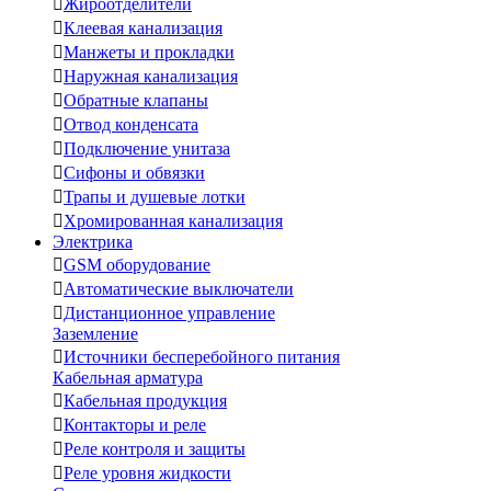

Жироотделители

Клеевая канализация

Манжеты и прокладки

Наружная канализация

Обратные клапаны

Отвод конденсата

Подключение унитаза

Сифоны и обвязки

Трапы и душевые лотки

Хромированная канализация
Электрика

GSM оборудование

Автоматические выключатели

Дистанционное управление
Заземление

Источники бесперебойного питания
Кабельная арматура

Кабельная продукция

Контакторы и реле

Реле контроля и защиты

Реле уровня жидкости