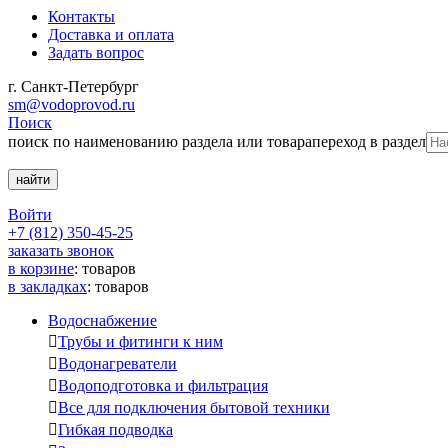
Контакты
Доставка и оплата
Задать вопрос
г. Санкт-Петербург
sm@vodoprovod.ru
Поиск
поиск по наименованию раздела или товара
переход в раздел
Войти
+7 (812) 350-45-25
заказать звонок
в корзине
:
товаров
в закладках
:
товаров
Водоснабжение

Трубы и фитинги к ним

Водонагреватели

Водоподготовка и фильтрация

Все для подключения бытовой техники

Гибкая подводка