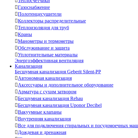

Теплосчетчики

Газоснабжение

Полотенцесушители

Коллекторы распределительные

Теплоизоляция для труб

Краны

Манометры и термометры

Обслуживание и защита

Уплотнительные материалы
Энергоэффективная вентиляция
Канализация
Бесшумная канализация Geberit Silent-PP

Автономная канализация

Аксессуары и дополнительное оборудование

Арматура с сухим затвором

Бесшумная канализация Rehau

Бесшумная канализация Uponor Decibel

Вакуумные клапаны

Внутренняя канализация

Все для подключения стиральных и посудомоечных ма

Дождевая и дренажная