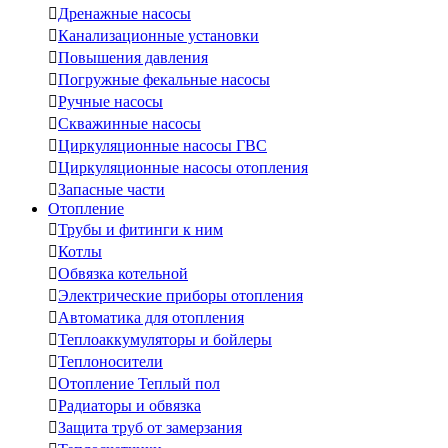

Дренажные насосы

Канализационные установки

Повышения давления

Погружные фекальные насосы

Ручные насосы

Скважинные насосы

Циркуляционные насосы ГВС

Циркуляционные насосы отопления

Запасные части
Отопление

Трубы и фитинги к ним

Котлы

Обвязка котельной

Электрические приборы отопления

Автоматика для отопления

Теплоаккумуляторы и бойлеры

Теплоносители

Отопление Теплый пол

Радиаторы и обвязка

Защита труб от замерзания