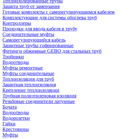
Теплоизолированные трубы
Защита труб от замерзания
Готовые комплекты с саморегулирующимся кабелем
Комплектующие для системы обогрева труб
Контроллеры
Проходки для ввода кабеля в трубу
Соединительные муфты
Саморегулирующийся кабель
Защитные трубы гофрированные
Фитинги обжимные GEBO для стальных труб
Тройники
Водоотводы
Муфты ремонтные
Муфты соединительные
Теплоизоляция для труб
Защитная теплоизоляция
Крепление теплоизоляции
Трубная полиэтиленовая изоляция
Резьбовые соединители латунные
Бочата
Водоотводы
Водорозетки
Гайки
Крестовины
Муфты