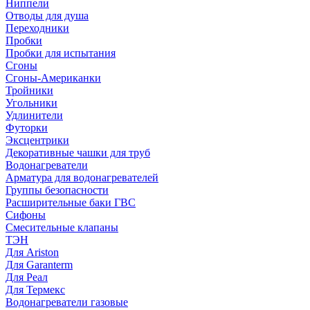
Ниппели
Отводы для душа
Переходники
Пробки
Пробки для испытания
Сгоны
Сгоны-Американки
Тройники
Угольники
Удлинители
Футорки
Эксцентрики
Декоративные чашки для труб
Водонагреватели
Арматура для водонагревателей
Группы безопасности
Расширительные баки ГВС
Сифоны
Смесительные клапаны
ТЭН
Для Ariston
Для Garanterm
Для Реал
Для Термекс
Водонагреватели газовые