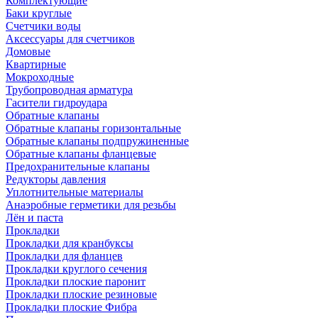
Комплектующие
Баки круглые
Счетчики воды
Аксессуары для счетчиков
Домовые
Квартирные
Мокроходные
Трубопроводная арматура
Гасители гидроудара
Обратные клапаны
Обратные клапаны горизонтальные
Обратные клапаны подпружиненные
Обратные клапаны фланцевые
Предохранительные клапаны
Редукторы давления
Уплотнительные материалы
Анаэробные герметики для резьбы
Лён и паста
Прокладки
Прокладки для кранбуксы
Прокладки для фланцев
Прокладки круглого сечения
Прокладки плоские паронит
Прокладки плоские резиновые
Прокладки плоские Фибра