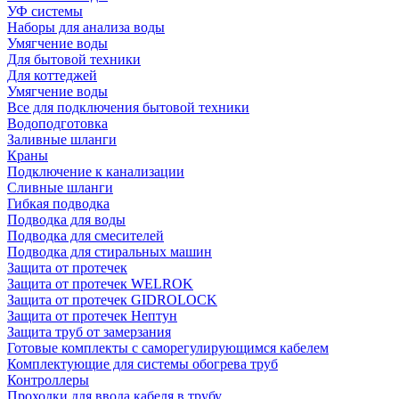
УФ системы
Наборы для анализа воды
Умягчение воды
Для бытовой техники
Для коттеджей
Умягчение воды
Все для подключения бытовой техники
Водоподготовка
Заливные шланги
Краны
Подключение к канализации
Сливные шланги
Гибкая подводка
Подводка для воды
Подводка для смесителей
Подводка для стиральных машин
Защита от протечек
Защита от протечек WELROK
Защита от протечек GIDROLOCK
Защита от протечек Нептун
Защита труб от замерзания
Готовые комплекты с саморегулирующимся кабелем
Комплектующие для системы обогрева труб
Контроллеры
Проходки для ввода кабеля в трубу