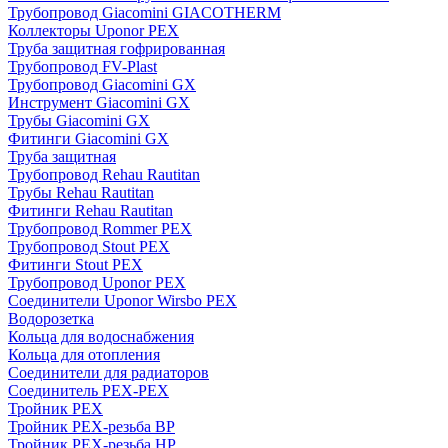
Трубопровод Giacomini GIACOTHERM
Коллекторы Uponor PEX
Труба защитная гофрированная
Трубопровод FV-Plast
Трубопровод Giacomini GX
Инструмент Giacomini GX
Трубы Giacomini GX
Фитинги Giacomini GX
Труба защитная
Трубопровод Rehau Rautitan
Трубы Rehau Rautitan
Фитинги Rehau Rautitan
Трубопровод Rommer PEX
Трубопровод Stout PEX
Фитинги Stout PEX
Трубопровод Uponor PEX
Соединители Uponor Wirsbo PEX
Водорозетка
Кольца для водоснабжения
Кольца для отопления
Соединители для радиаторов
Соединитель PEX-PEX
Тройник PEX
Тройник PEX-резьба ВР
Тройник PEX-резьба НР