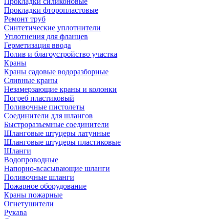
Прокладки силиконовые
Прокладки фторопластовые
Ремонт труб
Синтетические уплотнители
Уплотнения для фланцев
Герметизация ввода
Полив и благоустройство участка
Краны
Краны садовые водоразборные
Сливные краны
Незамерзающие краны и колонки
Погреб пластиковый
Поливочные пистолеты
Соединители для шлангов
Быстроразъемные соединители
Шланговые штуцеры латунные
Шланговые штуцеры пластиковые
Шланги
Водопроводные
Напорно-всасывающие шланги
Поливочные шланги
Пожарное оборудование
Краны пожарные
Огнетушители
Рукава