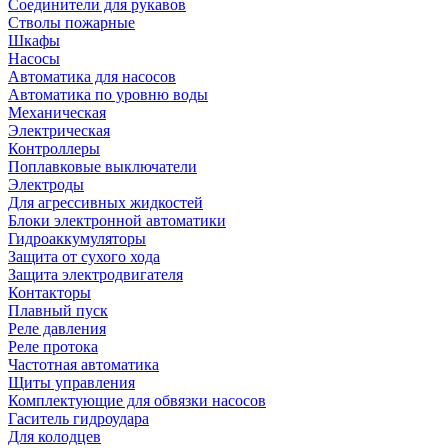
Соединители для рукавов
Стволы пожарные
Шкафы
Насосы
Автоматика для насосов
Автоматика по уровню воды
Механическая
Электрическая
Контроллеры
Поплавковые выключатели
Электроды
Для агрессивных жидкостей
Блоки электронной автоматики
Гидроаккумуляторы
Защита от сухого хода
Защита электродвигателя
Контакторы
Плавный пуск
Реле давления
Реле протока
Частотная автоматика
Щиты управления
Комплектующие для обвязки насосов
Гаситель гидроудара
Для колодцев