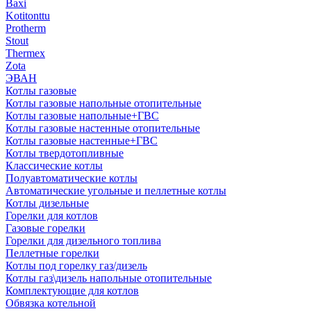
Baxi
Kotitonttu
Protherm
Stout
Thermex
Zota
ЭВАН
Котлы газовые
Котлы газовые напольные отопительные
Котлы газовые напольные+ГВС
Котлы газовые настенные отопительные
Котлы газовые настенные+ГВС
Котлы твердотопливные
Классические котлы
Полуавтоматические котлы
Автоматические угольные и пеллетные котлы
Котлы дизельные
Горелки для котлов
Газовые горелки
Горелки для дизельного топлива
Пеллетные горелки
Котлы под горелку газ/дизель
Котлы газ\дизель напольные отопительные
Комплектующие для котлов
Обвязка котельной