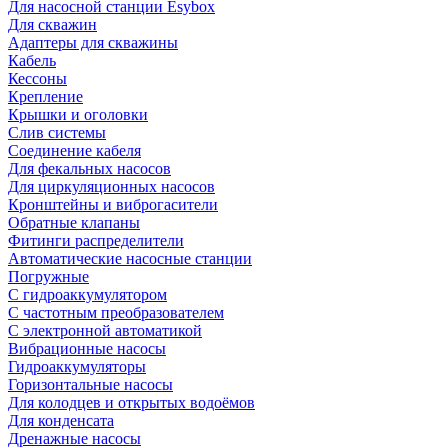
Для насосной станции Esybox
Для скважин
Адаптеры для скважины
Кабель
Кессоны
Крепление
Крышки и оголовки
Слив системы
Соединение кабеля
Для фекальных насосов
Для циркуляционных насосов
Кронштейны и виброгасители
Обратные клапаны
Фитинги распределители
Автоматические насосные станции
Погружные
С гидроаккумулятором
С частотным преобразователем
С электронной автоматикой
Вибрационные насосы
Гидроаккумуляторы
Горизонтальные насосы
Для колодцев и открытых водоёмов
Для конденсата
Дренажные насосы