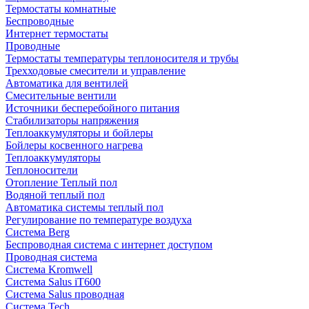
Термостаты комнатные
Беспроводные
Интернет термостаты
Проводные
Термостаты температуры теплоносителя и трубы
Трехходовые смесители и управление
Автоматика для вентилей
Смесительные вентили
Источники бесперебойного питания
Стабилизаторы напряжения
Теплоаккумуляторы и бойлеры
Бойлеры косвенного нагрева
Теплоаккумуляторы
Теплоносители
Отопление Теплый пол
Водяной теплый пол
Автоматика системы теплый пол
Регулирование по температуре воздуха
Система Berg
Беспроводная система с интернет доступом
Проводная система
Система Kromwell
Система Salus iT600
Система Salus проводная
Система Tech