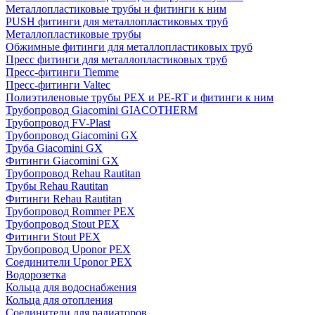
Металлопластиковые трубы и фитинги к ним
PUSH фитинги для металлопластиковых труб
Металлопластиковые трубы
Обжимные фитинги для металлопластиковых труб
Пресс фитинги для металлопластиковых труб
Пресс-фитинги Tiemme
Пресс-фитинги Valtec
Полиэтиленовые трубы PEX и PE-RT и фитинги к ним
Трубопровод Giacomini GIACOTHERM
Трубопровод FV-Plast
Трубопровод Giacomini GX
Труба Giacomini GX
Фитинги Giacomini GX
Трубопровод Rehau Rautitan
Трубы Rehau Rautitan
Фитинги Rehau Rautitan
Трубопровод Rommer PEX
Трубопровод Stout PEX
Фитинги Stout PEX
Трубопровод Uponor PEX
Соединители Uponor PEX
Водорозетка
Кольца для водоснабжения
Кольца для отопления
Соединители для радиаторов