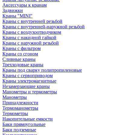
Аксессуары к кранам
Задвижки
Краны "MINI"
Краны с внутренней резьбой
Краны с внутренней-наружной резьбой
Краны с воздухоотводчиком
Краны с накидной гайкой
Краны с наружной резьбой
Краны с фильтром
Краны со сгоном
Сливные краны
Трехходовые краны
Краны под сварку полипропиленовые
Краны с сервоприводом
Краны электромагнитные
Незамерзающие краны
Манометры и термометры
Манометры
Принадлежности
Термоманометры
Термометры
Накопительные емкости
Баки прямоугольные
Баки подземные