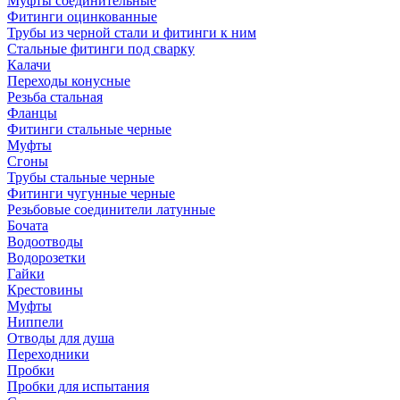
Муфты соединительные
Фитинги оцинкованные
Трубы из черной стали и фитинги к ним
Стальные фитинги под сварку
Калачи
Переходы конусные
Резьба стальная
Фланцы
Фитинги стальные черные
Муфты
Сгоны
Трубы стальные черные
Фитинги чугунные черные
Резьбовые соединители латунные
Бочата
Водоотводы
Водорозетки
Гайки
Крестовины
Муфты
Ниппели
Отводы для душа
Переходники
Пробки
Пробки для испытания