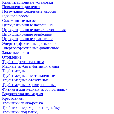
Канализационные установки
Повышения давления
Погружные фекальные насосы
Ручные насосы
Скважинные насосы
Циркуляционные насосы ГВС
Циркуляционные насосы отопления
Циркуляционные резьбовые
Циркуляционные фланцевые
Энергоэффективные резьбовые
Энергоэффективные фланцевые
Запасные части
Отопление
Трубы и фитинги к ним
Медные трубы и фитинги к ним
Трубы медные
Трубы медные неотожженные
Трубы медные отожженые
Трубы медные хромированные
Фитинги для медных труб под пайку
Водорозетка проходная
Крестовины
Тройники пайка-резьба
Тройники переходные под пайку
Тройники под пайку