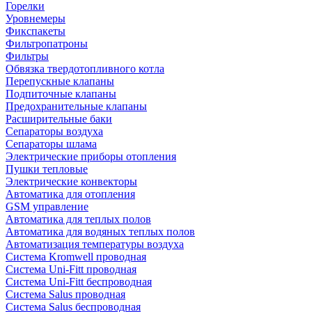
Горелки
Уровнемеры
Фикспакеты
Фильтропатроны
Фильтры
Обвязка твердотопливного котла
Перепускные клапаны
Подпиточные клапаны
Предохранительные клапаны
Расширительные баки
Сепараторы воздуха
Сепараторы шлама
Электрические приборы отопления
Пушки тепловые
Электрические конвекторы
Автоматика для отопления
GSM управление
Автоматика для теплых полов
Автоматика для водяных теплых полов
Автоматизация температуры воздуха
Система Kromwell проводная
Система Uni-Fitt проводная
Система Uni-Fitt беспроводная
Система Salus проводная
Система Salus беспроводная