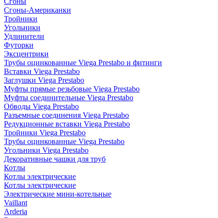
Сгоны
Сгоны-Американки
Тройники
Угольники
Удлинители
Футорки
Эксцентрики
Трубы оцинкованные Viega Prestabo и фитинги
Вставки Viega Prestabo
Заглушки Viega Prestabo
Муфты прямые резьбовые Viega Prestabo
Муфты соединительные Viega Prestabo
Обводы Viega Prestabo
Разъемные соединения Viega Prestabo
Редукционные вставки Viega Prestabo
Тройники Viega Prestabo
Трубы оцинкованные Viega Prestabo
Угольники Viega Prestabo
Декоративные чашки для труб
Котлы
Котлы электрические
Котлы электрические
Электрические мини-котельные
Vaillant
Arderia