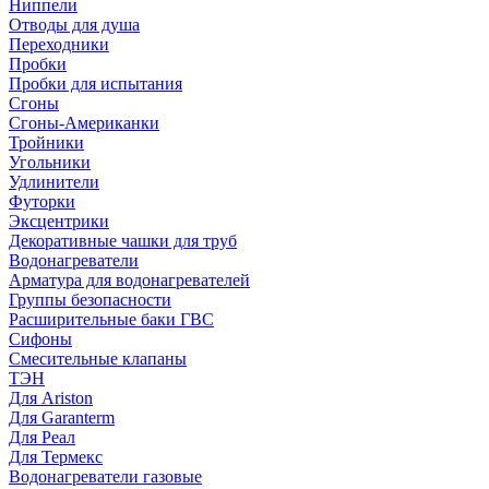
Ниппели
Отводы для душа
Переходники
Пробки
Пробки для испытания
Сгоны
Сгоны-Американки
Тройники
Угольники
Удлинители
Футорки
Эксцентрики
Декоративные чашки для труб
Водонагреватели
Арматура для водонагревателей
Группы безопасности
Расширительные баки ГВС
Сифоны
Смесительные клапаны
ТЭН
Для Ariston
Для Garanterm
Для Реал
Для Термекс
Водонагреватели газовые