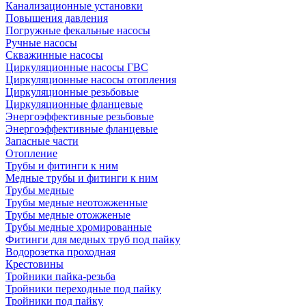
Канализационные установки
Повышения давления
Погружные фекальные насосы
Ручные насосы
Скважинные насосы
Циркуляционные насосы ГВС
Циркуляционные насосы отопления
Циркуляционные резьбовые
Циркуляционные фланцевые
Энергоэффективные резьбовые
Энергоэффективные фланцевые
Запасные части
Отопление
Трубы и фитинги к ним
Медные трубы и фитинги к ним
Трубы медные
Трубы медные неотожженные
Трубы медные отожженые
Трубы медные хромированные
Фитинги для медных труб под пайку
Водорозетка проходная
Крестовины
Тройники пайка-резьба
Тройники переходные под пайку
Тройники под пайку