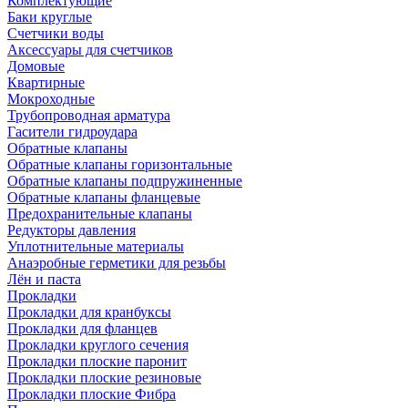
Комплектующие
Баки круглые
Счетчики воды
Аксессуары для счетчиков
Домовые
Квартирные
Мокроходные
Трубопроводная арматура
Гасители гидроудара
Обратные клапаны
Обратные клапаны горизонтальные
Обратные клапаны подпружиненные
Обратные клапаны фланцевые
Предохранительные клапаны
Редукторы давления
Уплотнительные материалы
Анаэробные герметики для резьбы
Лён и паста
Прокладки
Прокладки для кранбуксы
Прокладки для фланцев
Прокладки круглого сечения
Прокладки плоские паронит
Прокладки плоские резиновые
Прокладки плоские Фибра