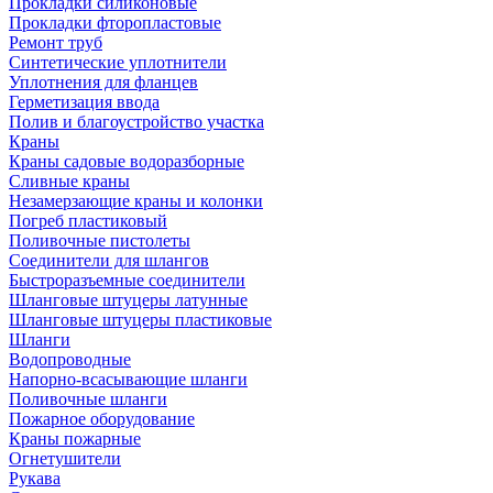
Прокладки силиконовые
Прокладки фторопластовые
Ремонт труб
Синтетические уплотнители
Уплотнения для фланцев
Герметизация ввода
Полив и благоустройство участка
Краны
Краны садовые водоразборные
Сливные краны
Незамерзающие краны и колонки
Погреб пластиковый
Поливочные пистолеты
Соединители для шлангов
Быстроразъемные соединители
Шланговые штуцеры латунные
Шланговые штуцеры пластиковые
Шланги
Водопроводные
Напорно-всасывающие шланги
Поливочные шланги
Пожарное оборудование
Краны пожарные
Огнетушители
Рукава