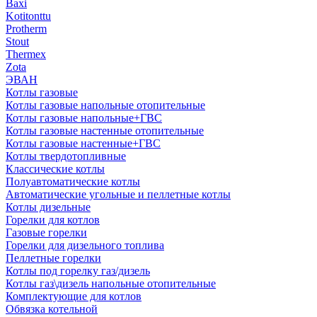
Baxi
Kotitonttu
Protherm
Stout
Thermex
Zota
ЭВАН
Котлы газовые
Котлы газовые напольные отопительные
Котлы газовые напольные+ГВС
Котлы газовые настенные отопительные
Котлы газовые настенные+ГВС
Котлы твердотопливные
Классические котлы
Полуавтоматические котлы
Автоматические угольные и пеллетные котлы
Котлы дизельные
Горелки для котлов
Газовые горелки
Горелки для дизельного топлива
Пеллетные горелки
Котлы под горелку газ/дизель
Котлы газ\дизель напольные отопительные
Комплектующие для котлов
Обвязка котельной