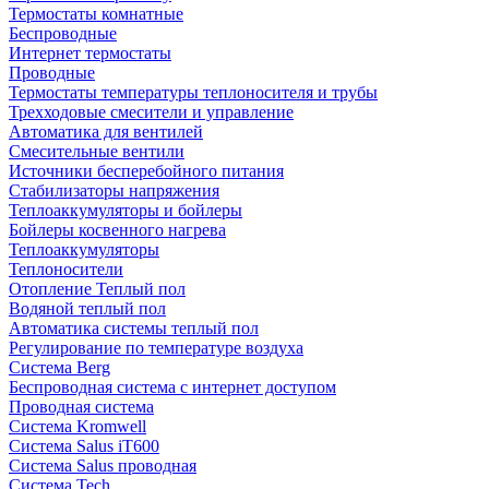
Термостаты комнатные
Беспроводные
Интернет термостаты
Проводные
Термостаты температуры теплоносителя и трубы
Трехходовые смесители и управление
Автоматика для вентилей
Смесительные вентили
Источники бесперебойного питания
Стабилизаторы напряжения
Теплоаккумуляторы и бойлеры
Бойлеры косвенного нагрева
Теплоаккумуляторы
Теплоносители
Отопление Теплый пол
Водяной теплый пол
Автоматика системы теплый пол
Регулирование по температуре воздуха
Система Berg
Беспроводная система с интернет доступом
Проводная система
Система Kromwell
Система Salus iT600
Система Salus проводная
Система Tech