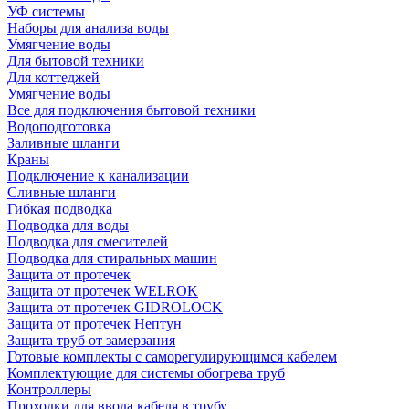
УФ системы
Наборы для анализа воды
Умягчение воды
Для бытовой техники
Для коттеджей
Умягчение воды
Все для подключения бытовой техники
Водоподготовка
Заливные шланги
Краны
Подключение к канализации
Сливные шланги
Гибкая подводка
Подводка для воды
Подводка для смесителей
Подводка для стиральных машин
Защита от протечек
Защита от протечек WELROK
Защита от протечек GIDROLOCK
Защита от протечек Нептун
Защита труб от замерзания
Готовые комплекты с саморегулирующимся кабелем
Комплектующие для системы обогрева труб
Контроллеры
Проходки для ввода кабеля в трубу