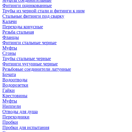
Муфты соединительные
Фитинги оцинкованные
Трубы из черной стали и фитинги к ним
Стальные фитинги под сварку
Калачи
Переходы конусные
Резьба стальная
Фланцы
Фитинги стальные черные
Муфты
Сгоны
Трубы стальные черные
Фитинги чугунные черные
Резьбовые соединители латунные
Бочата
Водоотводы
Водорозетки
Гайки
Крестовины
Муфты
Ниппели
Отводы для душа
Переходники
Пробки
Пробки для испытания