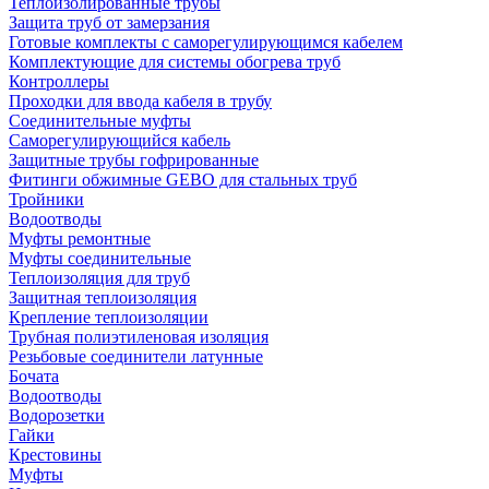
Теплоизолированные трубы
Защита труб от замерзания
Готовые комплекты с саморегулирующимся кабелем
Комплектующие для системы обогрева труб
Контроллеры
Проходки для ввода кабеля в трубу
Соединительные муфты
Саморегулирующийся кабель
Защитные трубы гофрированные
Фитинги обжимные GEBO для стальных труб
Тройники
Водоотводы
Муфты ремонтные
Муфты соединительные
Теплоизоляция для труб
Защитная теплоизоляция
Крепление теплоизоляции
Трубная полиэтиленовая изоляция
Резьбовые соединители латунные
Бочата
Водоотводы
Водорозетки
Гайки
Крестовины
Муфты