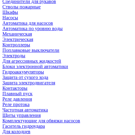
Соединители для рукавов
Стволы пожарные
Шкафы
Насосы
Автоматика для насосов
Автоматика по уровню воды
Механическая
Электрическая
Контроллеры
Поплавковые выключатели
Электроды
Для агрессивных жидкостей
Блоки электронной автоматики
Гидроаккумуляторы
Защита от сухого хода
Защита электродвигателя
Контакторы
Плавный пуск
Реле давления
Реле протока
Частотная автоматика
Щиты управления
Комплектующие для обвязки насосов
Гаситель гидроудара
Для колодцев