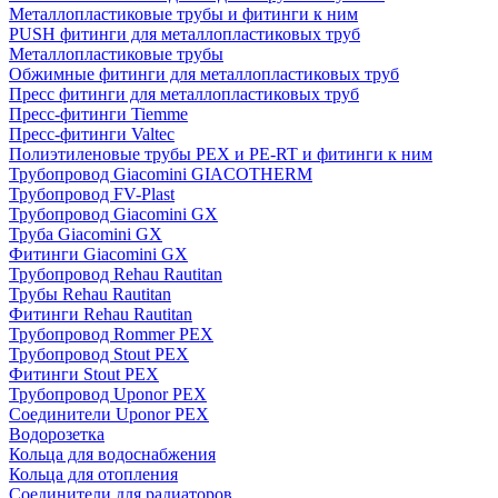
Металлопластиковые трубы и фитинги к ним
PUSH фитинги для металлопластиковых труб
Металлопластиковые трубы
Обжимные фитинги для металлопластиковых труб
Пресс фитинги для металлопластиковых труб
Пресс-фитинги Tiemme
Пресс-фитинги Valtec
Полиэтиленовые трубы PEX и PE-RT и фитинги к ним
Трубопровод Giacomini GIACOTHERM
Трубопровод FV-Plast
Трубопровод Giacomini GX
Труба Giacomini GX
Фитинги Giacomini GX
Трубопровод Rehau Rautitan
Трубы Rehau Rautitan
Фитинги Rehau Rautitan
Трубопровод Rommer PEX
Трубопровод Stout PEX
Фитинги Stout PEX
Трубопровод Uponor PEX
Соединители Uponor PEX
Водорозетка
Кольца для водоснабжения
Кольца для отопления
Соединители для радиаторов