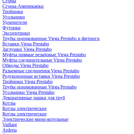
Сгоны
Сгоны-Американки
Тройники
Угольники
Удлинители
Футорки
Эксцентрики
Трубы оцинкованные Viega Prestabo и фитинги
Вставки Viega Prestabo
Заглушки Viega Prestabo
Муфты прямые резьбовые Viega Prestabo
Муфты соединительные Viega Prestabo
Обводы Viega Prestabo
Разъемные соединения Viega Prestabo
Редукционные вставки Viega Prestabo
Тройники Viega Prestabo
Трубы оцинкованные Viega Prestabo
Угольники Viega Prestabo
Декоративные чашки для труб
Котлы
Котлы электрические
Котлы электрические
Электрические мини-котельные
Vaillant
Arderia