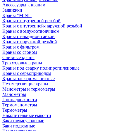
Аксессуары к кранам
Задвижки
Краны "MINI"
Краны с внутренней резьбой
Краны с внутренней-наружной резьбой
Краны с воздухоотводчиком
Краны с накидной гайкой
Краны с наружной резьбой
Краны с фильтром
Краны со сгоном
Сливные краны
Трехходовые краны
Краны под сварку полипропиленовые
Краны с сервоприводом
Краны электромагнитные
Незамерзающие краны
Манометры и термометры
Манометры
Принадлежности
Термоманометры
Термометры
Накопительные емкости
Баки прямоугольные
Баки подземные