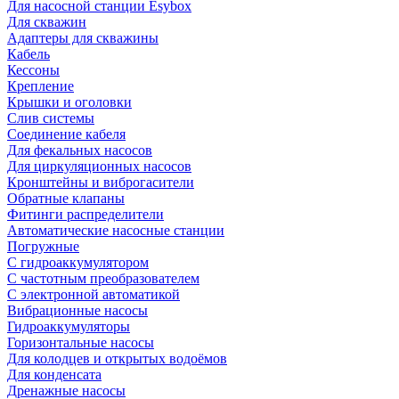
Для насосной станции Esybox
Для скважин
Адаптеры для скважины
Кабель
Кессоны
Крепление
Крышки и оголовки
Слив системы
Соединение кабеля
Для фекальных насосов
Для циркуляционных насосов
Кронштейны и виброгасители
Обратные клапаны
Фитинги распределители
Автоматические насосные станции
Погружные
С гидроаккумулятором
С частотным преобразователем
С электронной автоматикой
Вибрационные насосы
Гидроаккумуляторы
Горизонтальные насосы
Для колодцев и открытых водоёмов
Для конденсата
Дренажные насосы