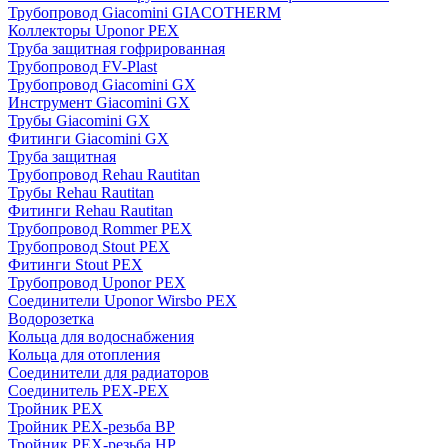
Трубопровод Giacomini GIACOTHERM
Коллекторы Uponor PEX
Труба защитная гофрированная
Трубопровод FV-Plast
Трубопровод Giacomini GX
Инструмент Giacomini GX
Трубы Giacomini GX
Фитинги Giacomini GX
Труба защитная
Трубопровод Rehau Rautitan
Трубы Rehau Rautitan
Фитинги Rehau Rautitan
Трубопровод Rommer PEX
Трубопровод Stout PEX
Фитинги Stout PEX
Трубопровод Uponor PEX
Соединители Uponor Wirsbo PEX
Водорозетка
Кольца для водоснабжения
Кольца для отопления
Соединители для радиаторов
Соединитель PEX-PEX
Тройник PEX
Тройник PEX-резьба ВР
Тройник PEX-резьба НР