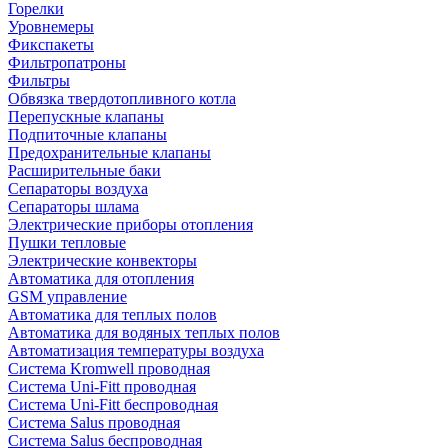
Горелки
Уровнемеры
Фикспакеты
Фильтропатроны
Фильтры
Обвязка твердотопливного котла
Перепускные клапаны
Подпиточные клапаны
Предохранительные клапаны
Расширительные баки
Сепараторы воздуха
Сепараторы шлама
Электрические приборы отопления
Пушки тепловые
Электрические конвекторы
Автоматика для отопления
GSM управление
Автоматика для теплых полов
Автоматика для водяных теплых полов
Автоматизация температуры воздуха
Система Kromwell проводная
Система Uni-Fitt проводная
Система Uni-Fitt беспроводная
Система Salus проводная
Система Salus беспроводная