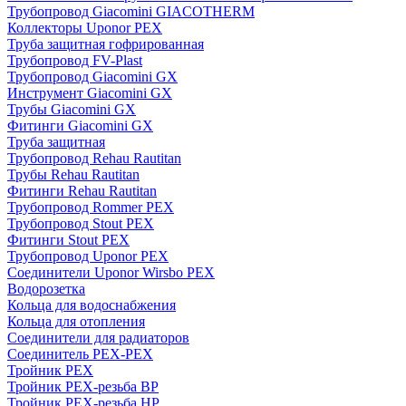
Трубопровод Giacomini GIACOTHERM
Коллекторы Uponor PEX
Труба защитная гофрированная
Трубопровод FV-Plast
Трубопровод Giacomini GX
Инструмент Giacomini GX
Трубы Giacomini GX
Фитинги Giacomini GX
Труба защитная
Трубопровод Rehau Rautitan
Трубы Rehau Rautitan
Фитинги Rehau Rautitan
Трубопровод Rommer PEX
Трубопровод Stout PEX
Фитинги Stout PEX
Трубопровод Uponor PEX
Соединители Uponor Wirsbo PEX
Водорозетка
Кольца для водоснабжения
Кольца для отопления
Соединители для радиаторов
Соединитель PEX-PEX
Тройник PEX
Тройник PEX-резьба ВР
Тройник PEX-резьба НР