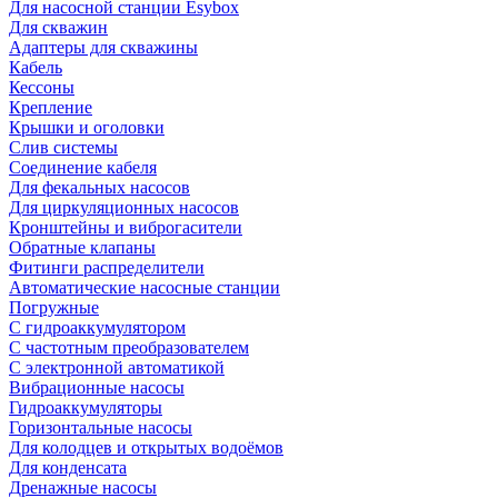
Для насосной станции Esybox
Для скважин
Адаптеры для скважины
Кабель
Кессоны
Крепление
Крышки и оголовки
Слив системы
Соединение кабеля
Для фекальных насосов
Для циркуляционных насосов
Кронштейны и виброгасители
Обратные клапаны
Фитинги распределители
Автоматические насосные станции
Погружные
С гидроаккумулятором
С частотным преобразователем
С электронной автоматикой
Вибрационные насосы
Гидроаккумуляторы
Горизонтальные насосы
Для колодцев и открытых водоёмов
Для конденсата
Дренажные насосы