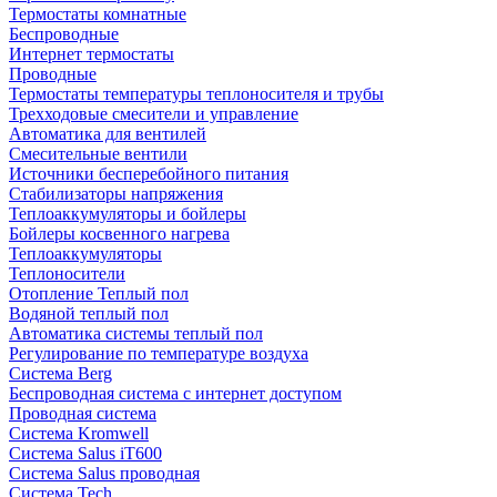
Термостаты комнатные
Беспроводные
Интернет термостаты
Проводные
Термостаты температуры теплоносителя и трубы
Трехходовые смесители и управление
Автоматика для вентилей
Смесительные вентили
Источники бесперебойного питания
Стабилизаторы напряжения
Теплоаккумуляторы и бойлеры
Бойлеры косвенного нагрева
Теплоаккумуляторы
Теплоносители
Отопление Теплый пол
Водяной теплый пол
Автоматика системы теплый пол
Регулирование по температуре воздуха
Система Berg
Беспроводная система с интернет доступом
Проводная система
Система Kromwell
Система Salus iT600
Система Salus проводная
Система Tech