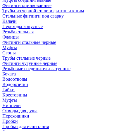
Муфты соединительные
Фитинги оцинкованные
Трубы из черной стали и фитинги к ним
Стальные фитинги под сварку
Калачи
Переходы конусные
Резьба стальная
Фланцы
Фитинги стальные черные
Муфты
Сгоны
Трубы стальные черные
Фитинги чугунные черные
Резьбовые соединители латунные
Бочата
Водоотводы
Водорозетки
Гайки
Крестовины
Муфты
Ниппели
Отводы для душа
Переходники
Пробки
Пробки для испытания