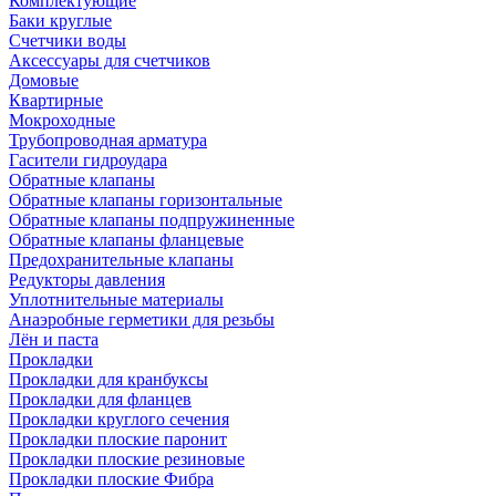
Комплектующие
Баки круглые
Счетчики воды
Аксессуары для счетчиков
Домовые
Квартирные
Мокроходные
Трубопроводная арматура
Гасители гидроудара
Обратные клапаны
Обратные клапаны горизонтальные
Обратные клапаны подпружиненные
Обратные клапаны фланцевые
Предохранительные клапаны
Редукторы давления
Уплотнительные материалы
Анаэробные герметики для резьбы
Лён и паста
Прокладки
Прокладки для кранбуксы
Прокладки для фланцев
Прокладки круглого сечения
Прокладки плоские паронит
Прокладки плоские резиновые
Прокладки плоские Фибра