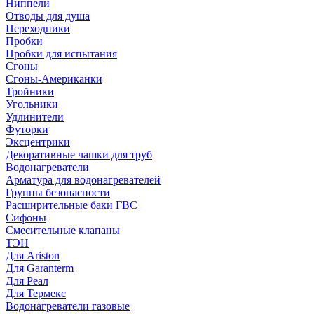
Ниппели
Отводы для душа
Переходники
Пробки
Пробки для испытания
Сгоны
Сгоны-Американки
Тройники
Угольники
Удлинители
Футорки
Эксцентрики
Декоративные чашки для труб
Водонагреватели
Арматура для водонагревателей
Группы безопасности
Расширительные баки ГВС
Сифоны
Смесительные клапаны
ТЭН
Для Ariston
Для Garanterm
Для Реал
Для Термекс
Водонагреватели газовые