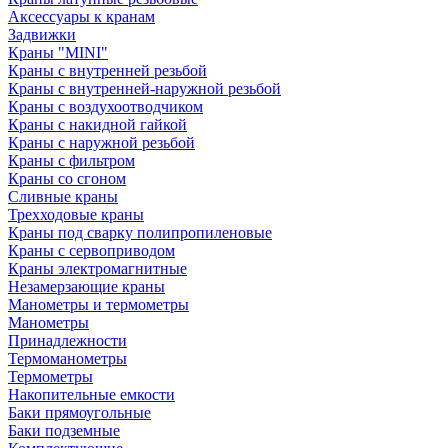
Аксессуары к кранам
Задвижки
Краны "MINI"
Краны с внутренней резьбой
Краны с внутренней-наружной резьбой
Краны с воздухоотводчиком
Краны с накидной гайкой
Краны с наружной резьбой
Краны с фильтром
Краны со сгоном
Сливные краны
Трехходовые краны
Краны под сварку полипропиленовые
Краны с сервоприводом
Краны электромагнитные
Незамерзающие краны
Манометры и термометры
Манометры
Принадлежности
Термоманометры
Термометры
Накопительные емкости
Баки прямоугольные
Баки подземные