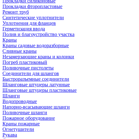
Прокладки силиконовые
Прокладки фторопластовые
Ремонт труб
Синтетические уплотнители
Уплотнения для фланцев
Герметизация ввода
Полив и благоустройство участка
Краны
Краны садовые водоразборные
Сливные краны
Незамерзающие краны и колонки
Погреб пластиковый
Поливочные пистолеты
Соединители для шлангов
Быстроразъемные соединители
Шланговые штуцеры латунные
Шланговые штуцеры пластиковые
Шланги
Водопроводные
Напорно-всасывающие шланги
Поливочные шланги
Пожарное оборудование
Краны пожарные
Огнетушители
Рукава