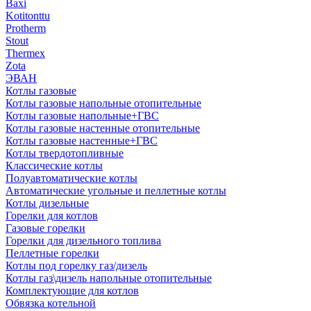
Baxi
Kotitonttu
Protherm
Stout
Thermex
Zota
ЭВАН
Котлы газовые
Котлы газовые напольные отопительные
Котлы газовые напольные+ГВС
Котлы газовые настенные отопительные
Котлы газовые настенные+ГВС
Котлы твердотопливные
Классические котлы
Полуавтоматические котлы
Автоматические угольные и пеллетные котлы
Котлы дизельные
Горелки для котлов
Газовые горелки
Горелки для дизельного топлива
Пеллетные горелки
Котлы под горелку газ/дизель
Котлы газ\дизель напольные отопительные
Комплектующие для котлов
Обвязка котельной