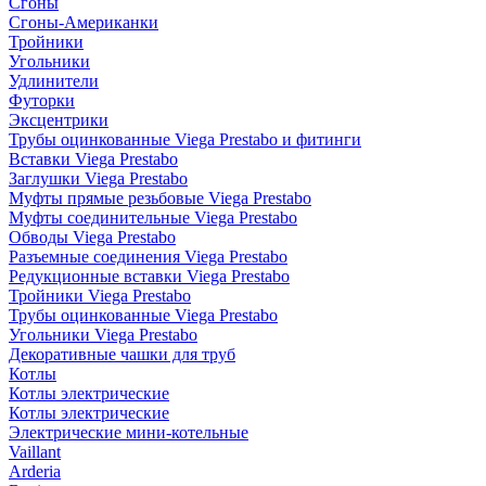
Сгоны
Сгоны-Американки
Тройники
Угольники
Удлинители
Футорки
Эксцентрики
Трубы оцинкованные Viega Prestabo и фитинги
Вставки Viega Prestabo
Заглушки Viega Prestabo
Муфты прямые резьбовые Viega Prestabo
Муфты соединительные Viega Prestabo
Обводы Viega Prestabo
Разъемные соединения Viega Prestabo
Редукционные вставки Viega Prestabo
Тройники Viega Prestabo
Трубы оцинкованные Viega Prestabo
Угольники Viega Prestabo
Декоративные чашки для труб
Котлы
Котлы электрические
Котлы электрические
Электрические мини-котельные
Vaillant
Arderia