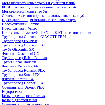
Металлопластиковые трубы и фитинги к ним
PUSH фитинги для металлопластиковых труб
Металлопластиковые трубы
Обжимные фитинги для металлопластиковых труб
Пресс фитинги для металлопластиковых труб
Пресс-фитинги Tiemme
Пресс-фитинги Valtec
Полиэтиленовые трубы PEX и PE-RT и фитинги к ним
Трубопровод Giacomini GIACOTHERM
Трубопровод FV-Plast
Трубопровод Giacomini GX
Труба Giacomini GX
Фитинги Giacomini GX
Трубопровод Rehau Rautitan
Трубы Rehau Rautitan
Фитинги Rehau Rautitan
Трубопровод Rommer PEX
Трубопровод Stout PEX
Фитинги Stout PEX
Трубопровод Uponor PEX
Соединители Uponor PEX
Водорозетка
Кольца для водоснабжения
Кольца для отопления
Соединители для радиаторов