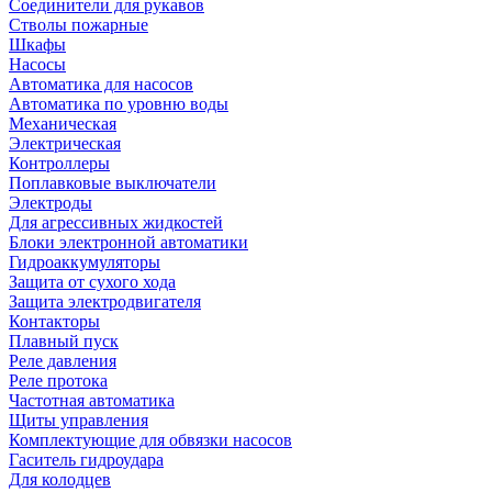
Соединители для рукавов
Стволы пожарные
Шкафы
Насосы
Автоматика для насосов
Автоматика по уровню воды
Механическая
Электрическая
Контроллеры
Поплавковые выключатели
Электроды
Для агрессивных жидкостей
Блоки электронной автоматики
Гидроаккумуляторы
Защита от сухого хода
Защита электродвигателя
Контакторы
Плавный пуск
Реле давления
Реле протока
Частотная автоматика
Щиты управления
Комплектующие для обвязки насосов
Гаситель гидроудара
Для колодцев