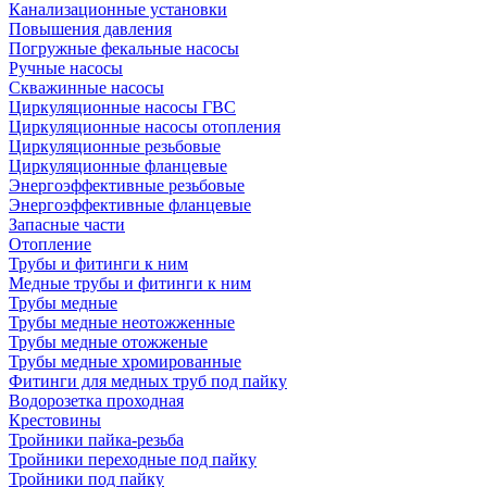
Канализационные установки
Повышения давления
Погружные фекальные насосы
Ручные насосы
Скважинные насосы
Циркуляционные насосы ГВС
Циркуляционные насосы отопления
Циркуляционные резьбовые
Циркуляционные фланцевые
Энергоэффективные резьбовые
Энергоэффективные фланцевые
Запасные части
Отопление
Трубы и фитинги к ним
Медные трубы и фитинги к ним
Трубы медные
Трубы медные неотожженные
Трубы медные отожженые
Трубы медные хромированные
Фитинги для медных труб под пайку
Водорозетка проходная
Крестовины
Тройники пайка-резьба
Тройники переходные под пайку
Тройники под пайку