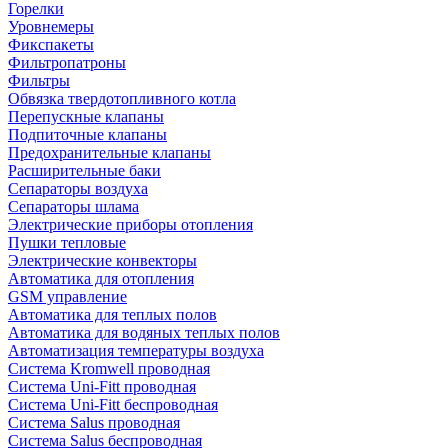
Горелки
Уровнемеры
Фикспакеты
Фильтропатроны
Фильтры
Обвязка твердотопливного котла
Перепускные клапаны
Подпиточные клапаны
Предохранительные клапаны
Расширительные баки
Сепараторы воздуха
Сепараторы шлама
Электрические приборы отопления
Пушки тепловые
Электрические конвекторы
Автоматика для отопления
GSM управление
Автоматика для теплых полов
Автоматика для водяных теплых полов
Автоматизация температуры воздуха
Система Kromwell проводная
Система Uni-Fitt проводная
Система Uni-Fitt беспроводная
Система Salus проводная
Система Salus беспроводная