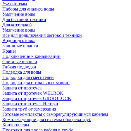
УФ системы
Наборы для анализа воды
Умягчение воды
Для бытовой техники
Для коттеджей
Умягчение воды
Все для подключения бытовой техники
Водоподготовка
Заливные шланги
Краны
Подключение к канализации
Сливные шланги
Гибкая подводка
Подводка для воды
Подводка для смесителей
Подводка для стиральных машин
Защита от протечек
Защита от протечек WELROK
Защита от протечек GIDROLOCK
Защита от протечек Нептун
Защита труб от замерзания
Готовые комплекты с саморегулирующимся кабелем
Комплектующие для системы обогрева труб
Контроллеры
Проходки для ввода кабеля в трубу