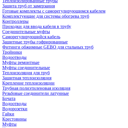
Теплоизолированные трубы
Защита труб от замерзания
Готовые комплекты с саморегулирующимся кабелем
Комплектующие для системы обогрева труб
Контроллеры
Проходки для ввода кабеля в трубу
Соединительные муфты
Саморегулирующийся кабель
Защитные трубы гофрированные
Фитинги обжимные GEBO для стальных труб
Тройники
Водоотводы
Муфты ремонтные
Муфты соединительные
Теплоизоляция для труб
Защитная теплоизоляция
Крепление теплоизоляции
Трубная полиэтиленовая изоляция
Резьбовые соединители латунные
Бочата
Водоотводы
Водорозетки
Гайки
Крестовины
Муфты