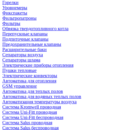
Горелки
Уровнемеры
Фикспакеты
Фильтропатроны
Фильтры
Обвязка твердотопливного котла
Перепускные клапаны
Подпиточные клапаны
Предохранительные клапаны
Расширительные баки
Сепараторы воздуха
Сепараторы шлама
Электрические приборы отопления
Пушки тепловые
Электрические конвекторы
Автоматика для отопления
GSM управление
Автоматика для теплых полов
Автоматика для водяных теплых полов
Автоматизация температуры воздуха
Система Kromwell проводная
Система Uni-Fitt проводная
Система Uni-Fitt беспроводная
Система Salus проводная
Система Salus беспроводная