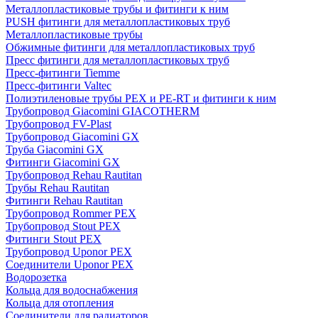
Металлопластиковые трубы и фитинги к ним
PUSH фитинги для металлопластиковых труб
Металлопластиковые трубы
Обжимные фитинги для металлопластиковых труб
Пресс фитинги для металлопластиковых труб
Пресс-фитинги Tiemme
Пресс-фитинги Valtec
Полиэтиленовые трубы PEX и PE-RT и фитинги к ним
Трубопровод Giacomini GIACOTHERM
Трубопровод FV-Plast
Трубопровод Giacomini GX
Труба Giacomini GX
Фитинги Giacomini GX
Трубопровод Rehau Rautitan
Трубы Rehau Rautitan
Фитинги Rehau Rautitan
Трубопровод Rommer PEX
Трубопровод Stout PEX
Фитинги Stout PEX
Трубопровод Uponor PEX
Соединители Uponor PEX
Водорозетка
Кольца для водоснабжения
Кольца для отопления
Соединители для радиаторов