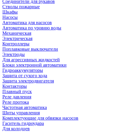
Соединители для рукавов
Стволы пожарные
Шкафы
Насосы
Автоматика для насосов
Автоматика по уровню воды
Механическая
Электрическая
Контроллеры
Поплавковые выключатели
Электроды
Для агрессивных жидкостей
Блоки электронной автоматики
Гидроаккумуляторы
Защита от сухого хода
Защита электродвигателя
Контакторы
Плавный пуск
Реле давления
Реле протока
Частотная автоматика
Щиты управления
Комплектующие для обвязки насосов
Гаситель гидроудара
Для колодцев