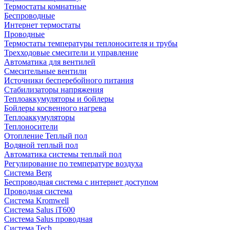
Термостаты комнатные
Беспроводные
Интернет термостаты
Проводные
Термостаты температуры теплоносителя и трубы
Трехходовые смесители и управление
Автоматика для вентилей
Смесительные вентили
Источники бесперебойного питания
Стабилизаторы напряжения
Теплоаккумуляторы и бойлеры
Бойлеры косвенного нагрева
Теплоаккумуляторы
Теплоносители
Отопление Теплый пол
Водяной теплый пол
Автоматика системы теплый пол
Регулирование по температуре воздуха
Система Berg
Беспроводная система с интернет доступом
Проводная система
Система Kromwell
Система Salus iT600
Система Salus проводная
Система Tech