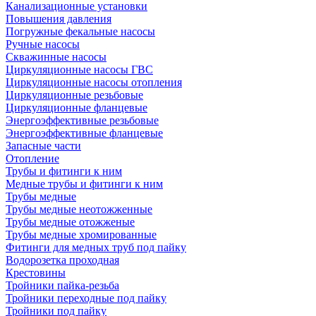
Канализационные установки
Повышения давления
Погружные фекальные насосы
Ручные насосы
Скважинные насосы
Циркуляционные насосы ГВС
Циркуляционные насосы отопления
Циркуляционные резьбовые
Циркуляционные фланцевые
Энергоэффективные резьбовые
Энергоэффективные фланцевые
Запасные части
Отопление
Трубы и фитинги к ним
Медные трубы и фитинги к ним
Трубы медные
Трубы медные неотожженные
Трубы медные отожженые
Трубы медные хромированные
Фитинги для медных труб под пайку
Водорозетка проходная
Крестовины
Тройники пайка-резьба
Тройники переходные под пайку
Тройники под пайку