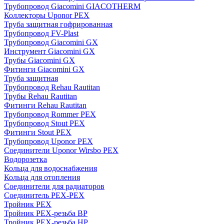
Трубопровод Giacomini GIACOTHERM
Коллекторы Uponor PEX
Труба защитная гофрированная
Трубопровод FV-Plast
Трубопровод Giacomini GX
Инструмент Giacomini GX
Трубы Giacomini GX
Фитинги Giacomini GX
Труба защитная
Трубопровод Rehau Rautitan
Трубы Rehau Rautitan
Фитинги Rehau Rautitan
Трубопровод Rommer PEX
Трубопровод Stout PEX
Фитинги Stout PEX
Трубопровод Uponor PEX
Соединители Uponor Wirsbo PEX
Водорозетка
Кольца для водоснабжения
Кольца для отопления
Соединители для радиаторов
Соединитель PEX-PEX
Тройник PEX
Тройник PEX-резьба ВР
Тройник PEX-резьба НР