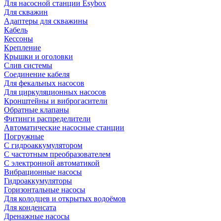
Для насосной станции Esybox
Для скважин
Адаптеры для скважины
Кабель
Кессоны
Крепление
Крышки и оголовки
Слив системы
Соединение кабеля
Для фекальных насосов
Для циркуляционных насосов
Кронштейны и виброгасители
Обратные клапаны
Фитинги распределители
Автоматические насосные станции
Погружные
С гидроаккумулятором
С частотным преобразователем
С электронной автоматикой
Вибрационные насосы
Гидроаккумуляторы
Горизонтальные насосы
Для колодцев и открытых водоёмов
Для конденсата
Дренажные насосы