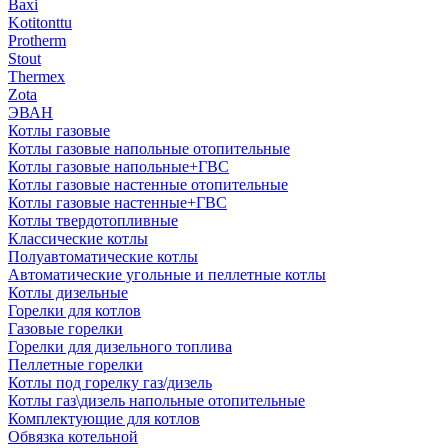
Baxi
Kotitonttu
Protherm
Stout
Thermex
Zota
ЭВАН
Котлы газовые
Котлы газовые напольные отопительные
Котлы газовые напольные+ГВС
Котлы газовые настенные отопительные
Котлы газовые настенные+ГВС
Котлы твердотопливные
Классические котлы
Полуавтоматические котлы
Автоматические угольные и пеллетные котлы
Котлы дизельные
Горелки для котлов
Газовые горелки
Горелки для дизельного топлива
Пеллетные горелки
Котлы под горелку газ/дизель
Котлы газ\дизель напольные отопительные
Комплектующие для котлов
Обвязка котельной