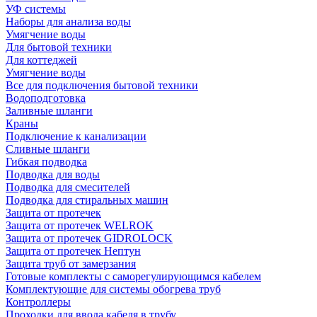
УФ системы
Наборы для анализа воды
Умягчение воды
Для бытовой техники
Для коттеджей
Умягчение воды
Все для подключения бытовой техники
Водоподготовка
Заливные шланги
Краны
Подключение к канализации
Сливные шланги
Гибкая подводка
Подводка для воды
Подводка для смесителей
Подводка для стиральных машин
Защита от протечек
Защита от протечек WELROK
Защита от протечек GIDROLOCK
Защита от протечек Нептун
Защита труб от замерзания
Готовые комплекты с саморегулирующимся кабелем
Комплектующие для системы обогрева труб
Контроллеры
Проходки для ввода кабеля в трубу