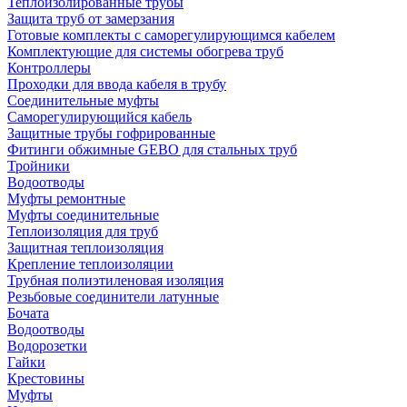
Теплоизолированные трубы
Защита труб от замерзания
Готовые комплекты с саморегулирующимся кабелем
Комплектующие для системы обогрева труб
Контроллеры
Проходки для ввода кабеля в трубу
Соединительные муфты
Саморегулирующийся кабель
Защитные трубы гофрированные
Фитинги обжимные GEBO для стальных труб
Тройники
Водоотводы
Муфты ремонтные
Муфты соединительные
Теплоизоляция для труб
Защитная теплоизоляция
Крепление теплоизоляции
Трубная полиэтиленовая изоляция
Резьбовые соединители латунные
Бочата
Водоотводы
Водорозетки
Гайки
Крестовины
Муфты