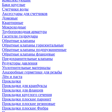
Комплектующие
Баки круглые
Счетчики воды
Аксессуары для счетчиков
Домовые
Квартирные
Мокроходные
Трубопроводная арматура
Гасители гидроудара
Обратные клапаны
Обратные клапаны горизонтальные
Обратные клапаны подпружиненные
Обратные клапаны фланцевые
Предохранительные клапаны
Редукторы давления
Уплотнительные материалы
Анаэробные герметики для резьбы
Лён и паста
Прокладки
Прокладки для кранбуксы
Прокладки для фланцев
Прокладки круглого сечения
Прокладки плоские паронит
Прокладки плоские резиновые
Прокладки плоские Фибра