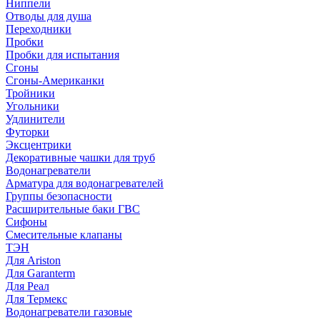
Ниппели
Отводы для душа
Переходники
Пробки
Пробки для испытания
Сгоны
Сгоны-Американки
Тройники
Угольники
Удлинители
Футорки
Эксцентрики
Декоративные чашки для труб
Водонагреватели
Арматура для водонагревателей
Группы безопасности
Расширительные баки ГВС
Сифоны
Смесительные клапаны
ТЭН
Для Ariston
Для Garanterm
Для Реал
Для Термекс
Водонагреватели газовые