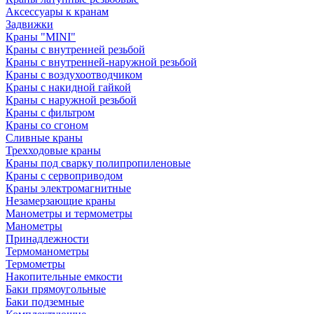
Аксессуары к кранам
Задвижки
Краны "MINI"
Краны с внутренней резьбой
Краны с внутренней-наружной резьбой
Краны с воздухоотводчиком
Краны с накидной гайкой
Краны с наружной резьбой
Краны с фильтром
Краны со сгоном
Сливные краны
Трехходовые краны
Краны под сварку полипропиленовые
Краны с сервоприводом
Краны электромагнитные
Незамерзающие краны
Манометры и термометры
Манометры
Принадлежности
Термоманометры
Термометры
Накопительные емкости
Баки прямоугольные
Баки подземные