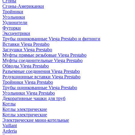
Сгоны
Сгоны-Американки
Тройники
Угольники
Удлинители
Футорки
Эксцентрики
Трубы оцинкованные Viega Prestabo и фитинги
Вставки Viega Prestabo
Заглушки Viega Prestabo
Муфты прямые резьбовые Viega Prestabo
Муфты соединительные Viega Prestabo
Обводы Viega Prestabo
Разъемные соединения Viega Prestabo
Редукционные вставки Viega Prestabo
Тройники Viega Prestabo
Трубы оцинкованные Viega Prestabo
Угольники Viega Prestabo
Декоративные чашки для труб
Котлы
Котлы электрические
Котлы электрические
Электрические мини-котельные
Vaillant
Arderia