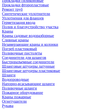
Прокладки силиконовые
Прокладки фторопластовые
Ремонт труб
Синтетические уплотнители
Уплотнения для фланцев
Герметизация ввода
Полив и благоустройство участка
Краны
Краны садовые водоразборные
Сливные краны
Незамерзающие краны и колонки
Погреб пластиковый
Поливочные пистолеты
Соединители для шлангов
Быстроразъемные соединители
Шланговые штуцеры латунные
Шланговые штуцеры пластиковые
Шланги
Водопроводные
Напорно-всасывающие шланги
Поливочные шланги
Пожарное оборудование
Краны пожарные
Огнетушители
Рукава