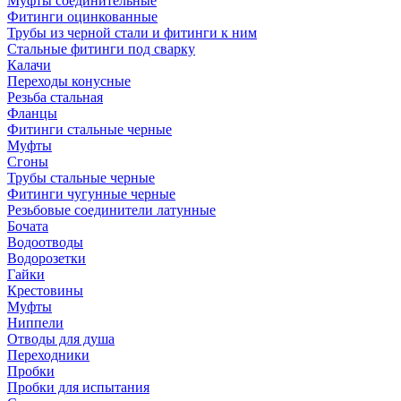
Муфты соединительные
Фитинги оцинкованные
Трубы из черной стали и фитинги к ним
Стальные фитинги под сварку
Калачи
Переходы конусные
Резьба стальная
Фланцы
Фитинги стальные черные
Муфты
Сгоны
Трубы стальные черные
Фитинги чугунные черные
Резьбовые соединители латунные
Бочата
Водоотводы
Водорозетки
Гайки
Крестовины
Муфты
Ниппели
Отводы для душа
Переходники
Пробки
Пробки для испытания