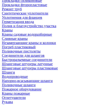
Прокладки силиконовые
Прокладки фторопластовые
Ремонт труб
Синтетические уплотнители
Уплотнения для фланцев
Герметизация ввода
Полив и благоустройство участка
Краны
Краны садовые водоразборные
Сливные краны
Незамерзающие краны и колонки
Погреб пластиковый
Поливочные пистолеты
Соединители для шлангов
Быстроразъемные соединители
Шланговые штуцеры латунные
Шланговые штуцеры пластиковые
Шланги
Водопроводные
Напорно-всасывающие шланги
Поливочные шланги
Пожарное оборудование
Краны пожарные
Огнетушители
Рукава