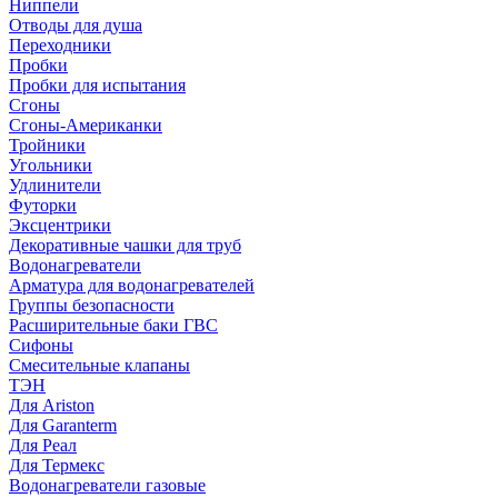
Ниппели
Отводы для душа
Переходники
Пробки
Пробки для испытания
Сгоны
Сгоны-Американки
Тройники
Угольники
Удлинители
Футорки
Эксцентрики
Декоративные чашки для труб
Водонагреватели
Арматура для водонагревателей
Группы безопасности
Расширительные баки ГВС
Сифоны
Смесительные клапаны
ТЭН
Для Ariston
Для Garanterm
Для Реал
Для Термекс
Водонагреватели газовые