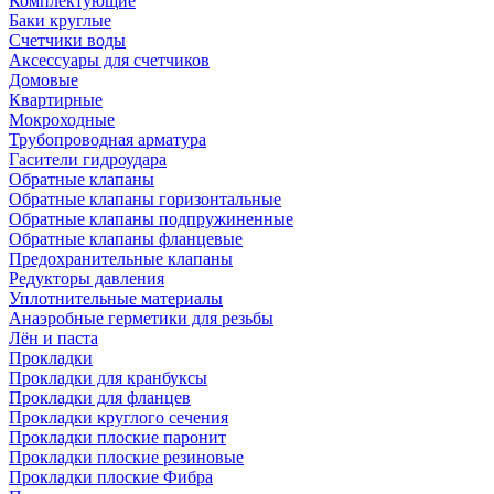
Комплектующие
Баки круглые
Счетчики воды
Аксессуары для счетчиков
Домовые
Квартирные
Мокроходные
Трубопроводная арматура
Гасители гидроудара
Обратные клапаны
Обратные клапаны горизонтальные
Обратные клапаны подпружиненные
Обратные клапаны фланцевые
Предохранительные клапаны
Редукторы давления
Уплотнительные материалы
Анаэробные герметики для резьбы
Лён и паста
Прокладки
Прокладки для кранбуксы
Прокладки для фланцев
Прокладки круглого сечения
Прокладки плоские паронит
Прокладки плоские резиновые
Прокладки плоские Фибра