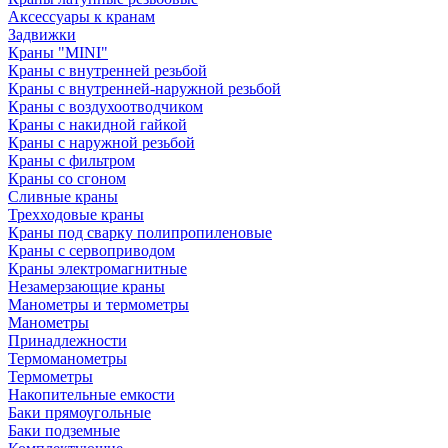
Аксессуары к кранам
Задвижки
Краны "MINI"
Краны с внутренней резьбой
Краны с внутренней-наружной резьбой
Краны с воздухоотводчиком
Краны с накидной гайкой
Краны с наружной резьбой
Краны с фильтром
Краны со сгоном
Сливные краны
Трехходовые краны
Краны под сварку полипропиленовые
Краны с сервоприводом
Краны электромагнитные
Незамерзающие краны
Манометры и термометры
Манометры
Принадлежности
Термоманометры
Термометры
Накопительные емкости
Баки прямоугольные
Баки подземные