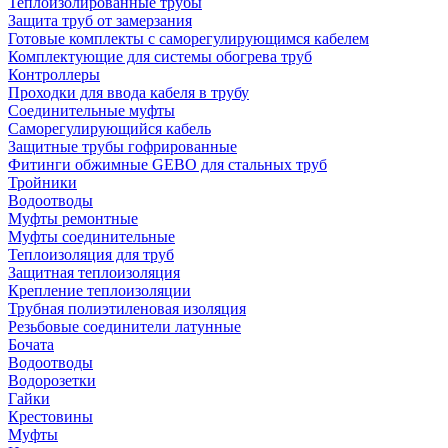
Теплоизолированные трубы
Защита труб от замерзания
Готовые комплекты с саморегулирующимся кабелем
Комплектующие для системы обогрева труб
Контроллеры
Проходки для ввода кабеля в трубу
Соединительные муфты
Саморегулирующийся кабель
Защитные трубы гофрированные
Фитинги обжимные GEBO для стальных труб
Тройники
Водоотводы
Муфты ремонтные
Муфты соединительные
Теплоизоляция для труб
Защитная теплоизоляция
Крепление теплоизоляции
Трубная полиэтиленовая изоляция
Резьбовые соединители латунные
Бочата
Водоотводы
Водорозетки
Гайки
Крестовины
Муфты