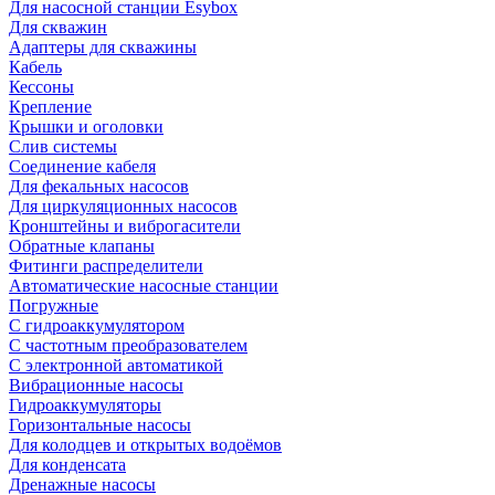
Для насосной станции Esybox
Для скважин
Адаптеры для скважины
Кабель
Кессоны
Крепление
Крышки и оголовки
Слив системы
Соединение кабеля
Для фекальных насосов
Для циркуляционных насосов
Кронштейны и виброгасители
Обратные клапаны
Фитинги распределители
Автоматические насосные станции
Погружные
С гидроаккумулятором
С частотным преобразователем
С электронной автоматикой
Вибрационные насосы
Гидроаккумуляторы
Горизонтальные насосы
Для колодцев и открытых водоёмов
Для конденсата
Дренажные насосы