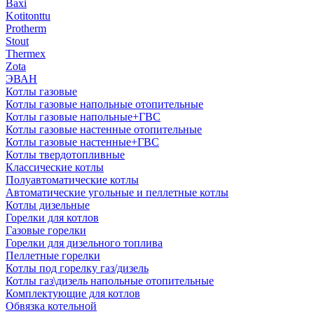
Baxi
Kotitonttu
Protherm
Stout
Thermex
Zota
ЭВАН
Котлы газовые
Котлы газовые напольные отопительные
Котлы газовые напольные+ГВС
Котлы газовые настенные отопительные
Котлы газовые настенные+ГВС
Котлы твердотопливные
Классические котлы
Полуавтоматические котлы
Автоматические угольные и пеллетные котлы
Котлы дизельные
Горелки для котлов
Газовые горелки
Горелки для дизельного топлива
Пеллетные горелки
Котлы под горелку газ/дизель
Котлы газ\дизель напольные отопительные
Комплектующие для котлов
Обвязка котельной