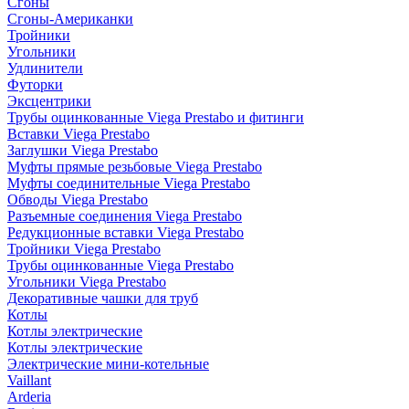
Сгоны
Сгоны-Американки
Тройники
Угольники
Удлинители
Футорки
Эксцентрики
Трубы оцинкованные Viega Prestabo и фитинги
Вставки Viega Prestabo
Заглушки Viega Prestabo
Муфты прямые резьбовые Viega Prestabo
Муфты соединительные Viega Prestabo
Обводы Viega Prestabo
Разъемные соединения Viega Prestabo
Редукционные вставки Viega Prestabo
Тройники Viega Prestabo
Трубы оцинкованные Viega Prestabo
Угольники Viega Prestabo
Декоративные чашки для труб
Котлы
Котлы электрические
Котлы электрические
Электрические мини-котельные
Vaillant
Arderia