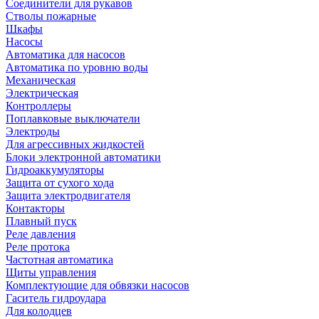
Соединители для рукавов
Стволы пожарные
Шкафы
Насосы
Автоматика для насосов
Автоматика по уровню воды
Механическая
Электрическая
Контроллеры
Поплавковые выключатели
Электроды
Для агрессивных жидкостей
Блоки электронной автоматики
Гидроаккумуляторы
Защита от сухого хода
Защита электродвигателя
Контакторы
Плавный пуск
Реле давления
Реле протока
Частотная автоматика
Щиты управления
Комплектующие для обвязки насосов
Гаситель гидроудара
Для колодцев