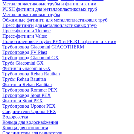
Металлопластиковые трубы и фитинги к ним
PUSH фитинги для металлопластиковых труб
Металлопластиковые трубы
Обжимные фитинги для металлопластиковых труб
Пресс фитинги для металлопластиковых труб
Пресс-фитинги Tiemme
Пресс-фитинги Valtec
Полиэтиленовые трубы PEX и PE-RT и фитинги к ним
Трубопровод Giacomini GIACOTHERM
Трубопровод FV-Plast
Трубопровод Giacomini GX
Труба Giacomini GX
Фитинги Giacomini GX
Трубопровод Rehau Rautitan
Трубы Rehau Rautitan
Фитинги Rehau Rautitan
Трубопровод Rommer PEX
Трубопровод Stout PEX
Фитинги Stout PEX
Трубопровод Uponor PEX
Соединители Uponor PEX
Водорозетка
Кольца для водоснабжения
Кольца для отопления
Соединители для радиаторов