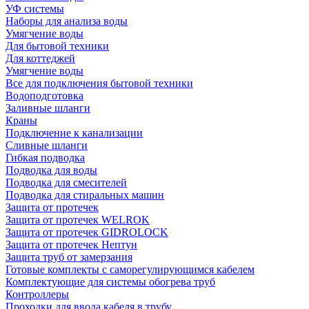
УФ системы
Наборы для анализа воды
Умягчение воды
Для бытовой техники
Для коттеджей
Умягчение воды
Все для подключения бытовой техники
Водоподготовка
Заливные шланги
Краны
Подключение к канализации
Сливные шланги
Гибкая подводка
Подводка для воды
Подводка для смесителей
Подводка для стиральных машин
Защита от протечек
Защита от протечек WELROK
Защита от протечек GIDROLOCK
Защита от протечек Нептун
Защита труб от замерзания
Готовые комплекты с саморегулирующимся кабелем
Комплектующие для системы обогрева труб
Контроллеры
Проходки для ввода кабеля в трубу