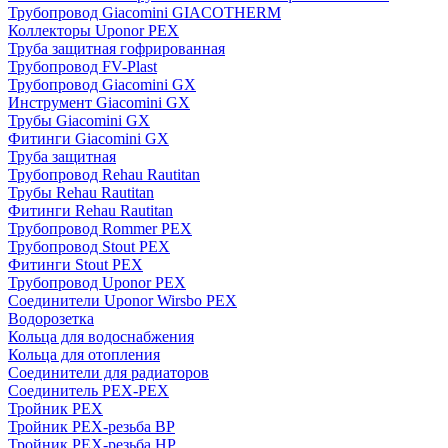
Трубопровод Giacomini GIACOTHERM
Коллекторы Uponor PEX
Труба защитная гофрированная
Трубопровод FV-Plast
Трубопровод Giacomini GX
Инструмент Giacomini GX
Трубы Giacomini GX
Фитинги Giacomini GX
Труба защитная
Трубопровод Rehau Rautitan
Трубы Rehau Rautitan
Фитинги Rehau Rautitan
Трубопровод Rommer PEX
Трубопровод Stout PEX
Фитинги Stout PEX
Трубопровод Uponor PEX
Соединители Uponor Wirsbo PEX
Водорозетка
Кольца для водоснабжения
Кольца для отопления
Соединители для радиаторов
Соединитель PEX-PEX
Тройник PEX
Тройник PEX-резьба ВР
Тройник PEX-резьба НР