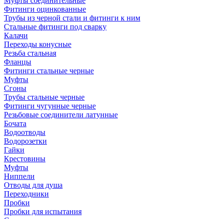
Муфты соединительные
Фитинги оцинкованные
Трубы из черной стали и фитинги к ним
Стальные фитинги под сварку
Калачи
Переходы конусные
Резьба стальная
Фланцы
Фитинги стальные черные
Муфты
Сгоны
Трубы стальные черные
Фитинги чугунные черные
Резьбовые соединители латунные
Бочата
Водоотводы
Водорозетки
Гайки
Крестовины
Муфты
Ниппели
Отводы для душа
Переходники
Пробки
Пробки для испытания