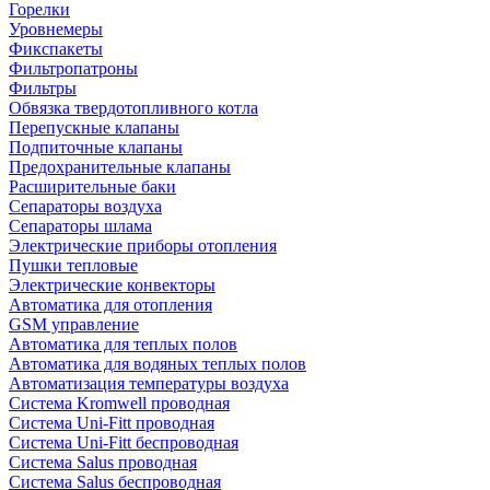
Горелки
Уровнемеры
Фикспакеты
Фильтропатроны
Фильтры
Обвязка твердотопливного котла
Перепускные клапаны
Подпиточные клапаны
Предохранительные клапаны
Расширительные баки
Сепараторы воздуха
Сепараторы шлама
Электрические приборы отопления
Пушки тепловые
Электрические конвекторы
Автоматика для отопления
GSM управление
Автоматика для теплых полов
Автоматика для водяных теплых полов
Автоматизация температуры воздуха
Система Kromwell проводная
Система Uni-Fitt проводная
Система Uni-Fitt беспроводная
Система Salus проводная
Система Salus беспроводная