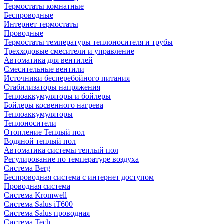
Термостаты комнатные
Беспроводные
Интернет термостаты
Проводные
Термостаты температуры теплоносителя и трубы
Трехходовые смесители и управление
Автоматика для вентилей
Смесительные вентили
Источники бесперебойного питания
Стабилизаторы напряжения
Теплоаккумуляторы и бойлеры
Бойлеры косвенного нагрева
Теплоаккумуляторы
Теплоносители
Отопление Теплый пол
Водяной теплый пол
Автоматика системы теплый пол
Регулирование по температуре воздуха
Система Berg
Беспроводная система с интернет доступом
Проводная система
Система Kromwell
Система Salus iT600
Система Salus проводная
Система Tech