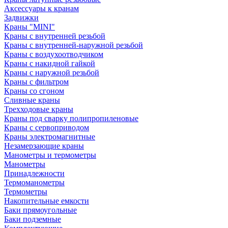
Аксессуары к кранам
Задвижки
Краны "MINI"
Краны с внутренней резьбой
Краны с внутренней-наружной резьбой
Краны с воздухоотводчиком
Краны с накидной гайкой
Краны с наружной резьбой
Краны с фильтром
Краны со сгоном
Сливные краны
Трехходовые краны
Краны под сварку полипропиленовые
Краны с сервоприводом
Краны электромагнитные
Незамерзающие краны
Манометры и термометры
Манометры
Принадлежности
Термоманометры
Термометры
Накопительные емкости
Баки прямоугольные
Баки подземные