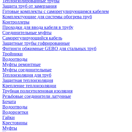
Теплоизолированные трубы
Защита труб от замерзания
Готовые комплекты с саморегулирующимся кабелем
Комплектующие для системы обогрева труб
Контроллеры
Проходки для ввода кабеля в трубу
Соединительные муфты
Саморегулирующийся кабель
Защитные трубы гофрированные
Фитинги обжимные GEBO для стальных труб
Тройники
Водоотводы
Муфты ремонтные
Муфты соединительные
Теплоизоляция для труб
Защитная теплоизоляция
Крепление теплоизоляции
Трубная полиэтиленовая изоляция
Резьбовые соединители латунные
Бочата
Водоотводы
Водорозетки
Гайки
Крестовины
Муфты