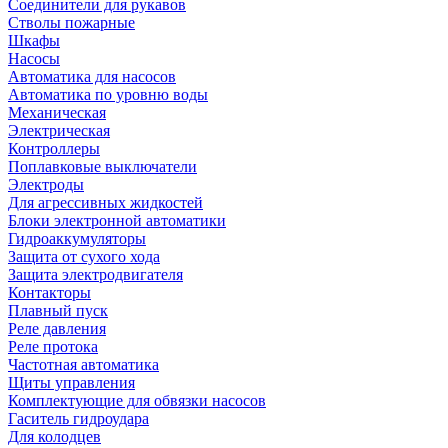
Соединители для рукавов
Стволы пожарные
Шкафы
Насосы
Автоматика для насосов
Автоматика по уровню воды
Механическая
Электрическая
Контроллеры
Поплавковые выключатели
Электроды
Для агрессивных жидкостей
Блоки электронной автоматики
Гидроаккумуляторы
Защита от сухого хода
Защита электродвигателя
Контакторы
Плавный пуск
Реле давления
Реле протока
Частотная автоматика
Щиты управления
Комплектующие для обвязки насосов
Гаситель гидроудара
Для колодцев