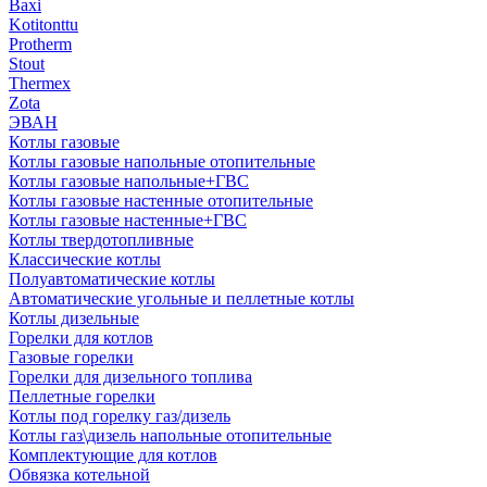
Baxi
Kotitonttu
Protherm
Stout
Thermex
Zota
ЭВАН
Котлы газовые
Котлы газовые напольные отопительные
Котлы газовые напольные+ГВС
Котлы газовые настенные отопительные
Котлы газовые настенные+ГВС
Котлы твердотопливные
Классические котлы
Полуавтоматические котлы
Автоматические угольные и пеллетные котлы
Котлы дизельные
Горелки для котлов
Газовые горелки
Горелки для дизельного топлива
Пеллетные горелки
Котлы под горелку газ/дизель
Котлы газ\дизель напольные отопительные
Комплектующие для котлов
Обвязка котельной