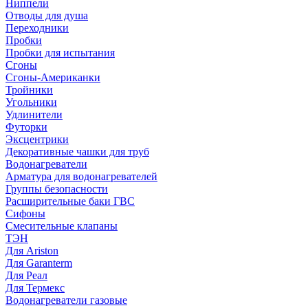
Ниппели
Отводы для душа
Переходники
Пробки
Пробки для испытания
Сгоны
Сгоны-Американки
Тройники
Угольники
Удлинители
Футорки
Эксцентрики
Декоративные чашки для труб
Водонагреватели
Арматура для водонагревателей
Группы безопасности
Расширительные баки ГВС
Сифоны
Смесительные клапаны
ТЭН
Для Ariston
Для Garanterm
Для Реал
Для Термекс
Водонагреватели газовые