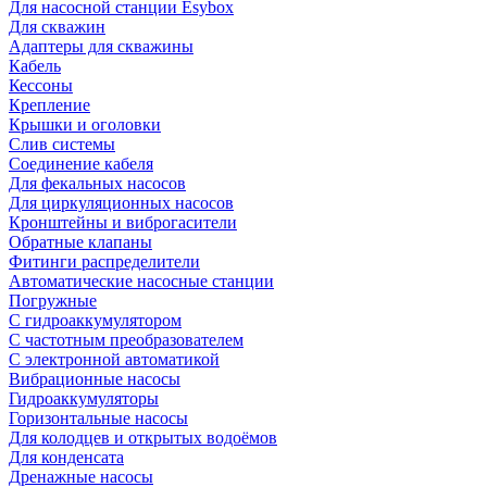
Для насосной станции Esybox
Для скважин
Адаптеры для скважины
Кабель
Кессоны
Крепление
Крышки и оголовки
Слив системы
Соединение кабеля
Для фекальных насосов
Для циркуляционных насосов
Кронштейны и виброгасители
Обратные клапаны
Фитинги распределители
Автоматические насосные станции
Погружные
С гидроаккумулятором
С частотным преобразователем
С электронной автоматикой
Вибрационные насосы
Гидроаккумуляторы
Горизонтальные насосы
Для колодцев и открытых водоёмов
Для конденсата
Дренажные насосы