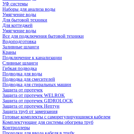
УФ системы
Наборы для анализа воды
Умягчение воды
Для бытовой техники
Для коттеджей
Умягчение воды
Все для подключения бытовой техники
Водоподготовка
Заливные шланги
Краны
Подключение к канализации
Сливные шланги
Гибкая подводка
Подводка для воды
Подводка для смесителей
Подводка для стиральных машин
Защита от протечек
Защита от протечек WELROK
Защита от протечек GIDROLOCK
Защита от протечек Нептун
Защита труб от замерзания
Готовые комплекты с саморегулирующимся кабелем
Комплектующие для системы обогрева труб
Контроллеры
Проходки для ввода кабеля в трубу