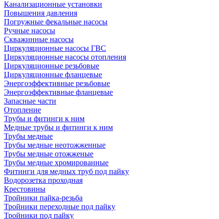
Канализационные установки
Повышения давления
Погружные фекальные насосы
Ручные насосы
Скважинные насосы
Циркуляционные насосы ГВС
Циркуляционные насосы отопления
Циркуляционные резьбовые
Циркуляционные фланцевые
Энергоэффективные резьбовые
Энергоэффективные фланцевые
Запасные части
Отопление
Трубы и фитинги к ним
Медные трубы и фитинги к ним
Трубы медные
Трубы медные неотожженные
Трубы медные отожженые
Трубы медные хромированные
Фитинги для медных труб под пайку
Водорозетка проходная
Крестовины
Тройники пайка-резьба
Тройники переходные под пайку
Тройники под пайку