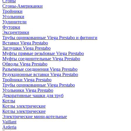
Сгоны
Сгоны-Американки
Тройники
Угольники
Удлинители
Футорки
Эксцентрики
Трубы оцинкованные Viega Prestabo и фитинги
Вставки Viega Prestabo
Заглушки Viega Prestabo
Муфты прямые резьбовые Viega Prestabo
Муфты соединительные Viega Prestabo
Обводы Viega Prestabo
Разъемные соединения Viega Prestabo
Редукционные вставки Viega Prestabo
Тройники Viega Prestabo
Трубы оцинкованные Viega Prestabo
Угольники Viega Prestabo
Декоративные чашки для труб
Котлы
Котлы электрические
Котлы электрические
Электрические мини-котельные
Vaillant
Arderia