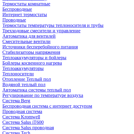
Термостаты комнатные
Беспроводные
Интернет термостаты
Проводные
Термостаты температуры теплоносителя и трубы
Трехходовые смесители и управление
Автоматика для вентилей
Смесительные вентили
Источники бесперебойного питания
Стабилизаторы напряжения
Теплоаккумуляторы и бойлеры
Бойлеры косвенного нагрева
Теплоаккумуляторы
Теплоносители
Отопление Теплый пол
Водяной теплый пол
Автоматика системы теплый пол
Регулирование по температуре воздуха
Система Berg
Беспроводная система с интернет доступом
Проводная система
Система Kromwell
Система Salus iT600
Система Salus проводная
Система Tech