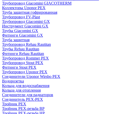
Трубопровод Giacomini GIACOTHERM
Коллекторы Uponor PEX
Труба защитная гофрированная
Трубопровод FV-Plast
Трубопровод Giacomini GX
Инструмент Giacomini GX
Трубы Giacomini GX
Фитинги Giacomini GX
Труба защитная
Трубопровод Rehau Rautitan
Трубы Rehau Rautitan
Фитинги Rehau Rautitan
Трубопровод Rommer PEX
Трубопровод Stout PEX
Фитинги Stout PEX
Трубопровод Uponor PEX
Соединители Uponor Wirsbo PEX
Водорозетка
Кольца для водоснабжения
Кольца для отопления
Соединители для радиаторов
Соединитель PEX-PEX
Тройник PEX
Тройник PEX-резьба ВР
Тройник PEX-резьба НР