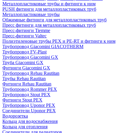
Металлопластиковые трубы и фитинги к ним
PUSH фитинги для металлопластиковых труб
Металлопластиковые трубы
Обжимные фитинги для металлопластиковых труб
Пресс фитинги для металлопластиковых труб
Пресс-фитинги Tiemme
Пресс-фитинги Valtec
Полиэтиленовые трубы PEX и PE-RT и фитинги к ним
Трубопровод Giacomini GIACOTHERM
Трубопровод FV-Plast
Трубопровод Giacomini GX
Труба Giacomini GX
Фитинги Giacomini GX
Трубопровод Rehau Rautitan
Трубы Rehau Rautitan
Фитинги Rehau Rautitan
Трубопровод Rommer PEX
Трубопровод Stout PEX
Фитинги Stout PEX
Трубопровод Uponor PEX
Соединители Uponor PEX
Водорозетка
Кольца для водоснабжения
Кольца для отопления
Соединители для радиаторов