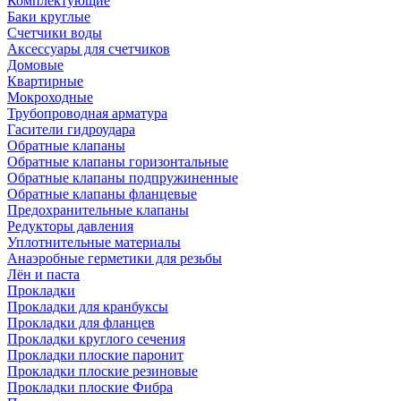
Комплектующие
Баки круглые
Счетчики воды
Аксессуары для счетчиков
Домовые
Квартирные
Мокроходные
Трубопроводная арматура
Гасители гидроудара
Обратные клапаны
Обратные клапаны горизонтальные
Обратные клапаны подпружиненные
Обратные клапаны фланцевые
Предохранительные клапаны
Редукторы давления
Уплотнительные материалы
Анаэробные герметики для резьбы
Лён и паста
Прокладки
Прокладки для кранбуксы
Прокладки для фланцев
Прокладки круглого сечения
Прокладки плоские паронит
Прокладки плоские резиновые
Прокладки плоские Фибра