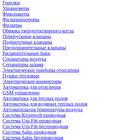
Горелки
Уровнемеры
Фикспакеты
Фильтропатроны
Фильтры
Обвязка твердотопливного котла
Перепускные клапаны
Подпиточные клапаны
Предохранительные клапаны
Расширительные баки
Сепараторы воздуха
Сепараторы шлама
Электрические приборы отопления
Пушки тепловые
Электрические конвекторы
Автоматика для отопления
GSM управление
Автоматика для теплых полов
Автоматика для водяных теплых полов
Автоматизация температуры воздуха
Система Kromwell проводная
Система Uni-Fitt проводная
Система Uni-Fitt беспроводная
Система Salus проводная
Система Salus беспроводная