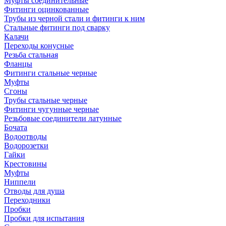
Муфты соединительные
Фитинги оцинкованные
Трубы из черной стали и фитинги к ним
Стальные фитинги под сварку
Калачи
Переходы конусные
Резьба стальная
Фланцы
Фитинги стальные черные
Муфты
Сгоны
Трубы стальные черные
Фитинги чугунные черные
Резьбовые соединители латунные
Бочата
Водоотводы
Водорозетки
Гайки
Крестовины
Муфты
Ниппели
Отводы для душа
Переходники
Пробки
Пробки для испытания