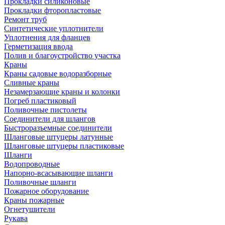
Прокладки силиконовые
Прокладки фторопластовые
Ремонт труб
Синтетические уплотнители
Уплотнения для фланцев
Герметизация ввода
Полив и благоустройство участка
Краны
Краны садовые водоразборные
Сливные краны
Незамерзающие краны и колонки
Погреб пластиковый
Поливочные пистолеты
Соединители для шлангов
Быстроразъемные соединители
Шланговые штуцеры латунные
Шланговые штуцеры пластиковые
Шланги
Водопроводные
Напорно-всасывающие шланги
Поливочные шланги
Пожарное оборудование
Краны пожарные
Огнетушители
Рукава