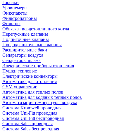
Горелки
Уровнемеры
Фикспакеты
Фильтропатроны
Фильтры
Обвязка твердотопливного котла
Перепускные клапаны
Подпиточные клапаны
Предохранительные клапаны
Расширительные баки
Сепараторы воздуха
Сепараторы шлама
Электрические приборы отопления
Пушки тепловые
Электрические конвекторы
Автоматика для отопления
GSM управление
Автоматика для теплых полов
Автоматика для водяных теплых полов
Автоматизация температуры воздуха
Система Kromwell проводная
Система Uni-Fitt проводная
Система Uni-Fitt беспроводная
Система Salus проводная
Система Salus беспроводная