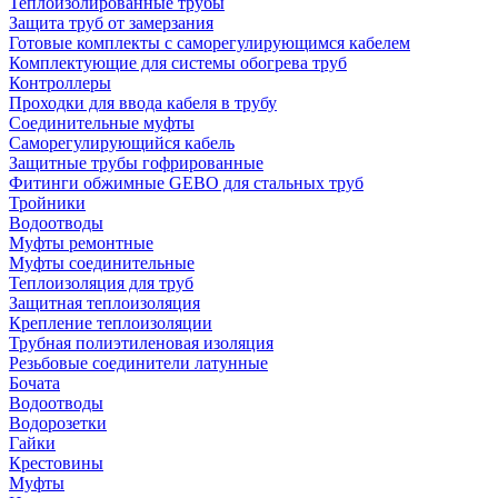
Теплоизолированные трубы
Защита труб от замерзания
Готовые комплекты с саморегулирующимся кабелем
Комплектующие для системы обогрева труб
Контроллеры
Проходки для ввода кабеля в трубу
Соединительные муфты
Саморегулирующийся кабель
Защитные трубы гофрированные
Фитинги обжимные GEBO для стальных труб
Тройники
Водоотводы
Муфты ремонтные
Муфты соединительные
Теплоизоляция для труб
Защитная теплоизоляция
Крепление теплоизоляции
Трубная полиэтиленовая изоляция
Резьбовые соединители латунные
Бочата
Водоотводы
Водорозетки
Гайки
Крестовины
Муфты