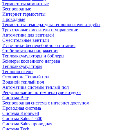
Термостаты комнатные
Беспроводные
Интернет термостаты
Проводные
Термостаты температуры теплоносителя и трубы
Трехходовые смесители и управление
Автоматика для вентилей
Смесительные вентили
Источники бесперебойного питания
Стабилизаторы напряжения
Теплоаккумуляторы и бойлеры
Бойлеры косвенного нагрева
Теплоаккумуляторы
Теплоносители
Отопление Теплый пол
Водяной теплый пол
Автоматика системы теплый пол
Регулирование по температуре воздуха
Система Berg
Беспроводная система с интернет доступом
Проводная система
Система Kromwell
Система Salus iT600
Система Salus проводная
Система Tech