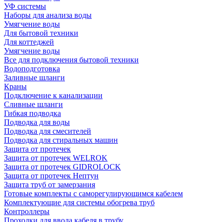
УФ системы
Наборы для анализа воды
Умягчение воды
Для бытовой техники
Для коттеджей
Умягчение воды
Все для подключения бытовой техники
Водоподготовка
Заливные шланги
Краны
Подключение к канализации
Сливные шланги
Гибкая подводка
Подводка для воды
Подводка для смесителей
Подводка для стиральных машин
Защита от протечек
Защита от протечек WELROK
Защита от протечек GIDROLOCK
Защита от протечек Нептун
Защита труб от замерзания
Готовые комплекты с саморегулирующимся кабелем
Комплектующие для системы обогрева труб
Контроллеры
Проходки для ввода кабеля в трубу