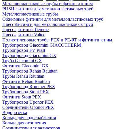
Металлопластиковые трубы и фитинги к ним
PUSH фитинги для металлопластиковых труб
Металлопластиковые трубы
Обжимные фитинги для металлопластиковых труб
Пресс фитинги для металлопластиковых труб
Пресс-фитинги Tiemme
Пресс-фитинги Valtec
Полиэтиленовые трубы PEX и PE-RT и фитинги к ним
Трубопровод Giacomini GIACOTHERM
Трубопровод FV-Plast
Трубопровод Giacomini GX
Труба Giacomini GX
Фитинги Giacomini GX
Трубопровод Rehau Rautitan
Трубы Rehau Rautitan
Фитинги Rehau Rautitan
Трубопровод Rommer PEX
Трубопровод Stout PEX
Фитинги Stout PEX
Трубопровод Uponor PEX
Соединители Uponor PEX
Водорозетка
Кольца для водоснабжения
Кольца для отопления
Соединители для радиаторов