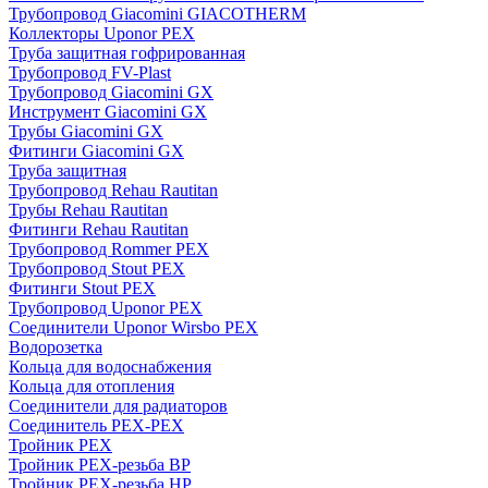
Трубопровод Giacomini GIACOTHERM
Коллекторы Uponor PEX
Труба защитная гофрированная
Трубопровод FV-Plast
Трубопровод Giacomini GX
Инструмент Giacomini GX
Трубы Giacomini GX
Фитинги Giacomini GX
Труба защитная
Трубопровод Rehau Rautitan
Трубы Rehau Rautitan
Фитинги Rehau Rautitan
Трубопровод Rommer PEX
Трубопровод Stout PEX
Фитинги Stout PEX
Трубопровод Uponor PEX
Соединители Uponor Wirsbo PEX
Водорозетка
Кольца для водоснабжения
Кольца для отопления
Соединители для радиаторов
Соединитель PEX-PEX
Тройник PEX
Тройник PEX-резьба ВР
Тройник PEX-резьба НР