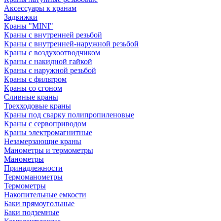
Аксессуары к кранам
Задвижки
Краны "MINI"
Краны с внутренней резьбой
Краны с внутренней-наружной резьбой
Краны с воздухоотводчиком
Краны с накидной гайкой
Краны с наружной резьбой
Краны с фильтром
Краны со сгоном
Сливные краны
Трехходовые краны
Краны под сварку полипропиленовые
Краны с сервоприводом
Краны электромагнитные
Незамерзающие краны
Манометры и термометры
Манометры
Принадлежности
Термоманометры
Термометры
Накопительные емкости
Баки прямоугольные
Баки подземные