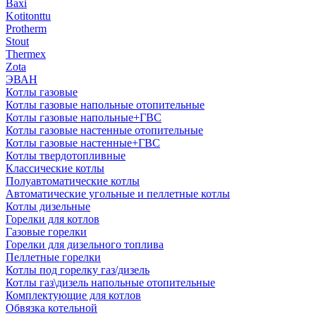
Baxi
Kotitonttu
Protherm
Stout
Thermex
Zota
ЭВАН
Котлы газовые
Котлы газовые напольные отопительные
Котлы газовые напольные+ГВС
Котлы газовые настенные отопительные
Котлы газовые настенные+ГВС
Котлы твердотопливные
Классические котлы
Полуавтоматические котлы
Автоматические угольные и пеллетные котлы
Котлы дизельные
Горелки для котлов
Газовые горелки
Горелки для дизельного топлива
Пеллетные горелки
Котлы под горелку газ/дизель
Котлы газ\дизель напольные отопительные
Комплектующие для котлов
Обвязка котельной