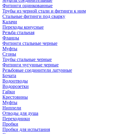
Муфты соединительные
Фитинги оцинкованные
Трубы из черной стали и фитинги к ним
Стальные фитинги под сварку
Калачи
Переходы конусные
Резьба стальная
Фланцы
Фитинги стальные черные
Муфты
Сгоны
Трубы стальные черные
Фитинги чугунные черные
Резьбовые соединители латунные
Бочата
Водоотводы
Водорозетки
Гайки
Крестовины
Муфты
Ниппели
Отводы для душа
Переходники
Пробки
Пробки для испытания