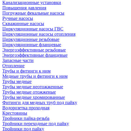
Канализационные установки
Повышения давления
Погружные фекальные насосы
Ручные насосы
Скважинные насосы
Циркуляционные насосы ГВС
Циркуляционные насосы отопления
Циркуляционные резьбовые
Циркуляционные фланцевые
Энергоэффективные резьбовые
Энергоэффективные фланцевые
Запасные части
Отопление
Трубы и фитинги к ним
Медные трубы и фитинги к ним
Трубы медные
Трубы медные неотожженные
Трубы медные отожженые
Трубы медные хромированные
Фитинги для медных труб под пайку
Водорозетка проходная
Крестовины
Тройники пайка-резьба
Тройники переходные под пайку
Тройники под пайку