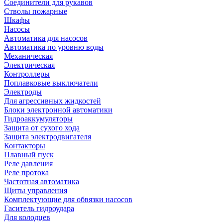
Соединители для рукавов
Стволы пожарные
Шкафы
Насосы
Автоматика для насосов
Автоматика по уровню воды
Механическая
Электрическая
Контроллеры
Поплавковые выключатели
Электроды
Для агрессивных жидкостей
Блоки электронной автоматики
Гидроаккумуляторы
Защита от сухого хода
Защита электродвигателя
Контакторы
Плавный пуск
Реле давления
Реле протока
Частотная автоматика
Щиты управления
Комплектующие для обвязки насосов
Гаситель гидроудара
Для колодцев