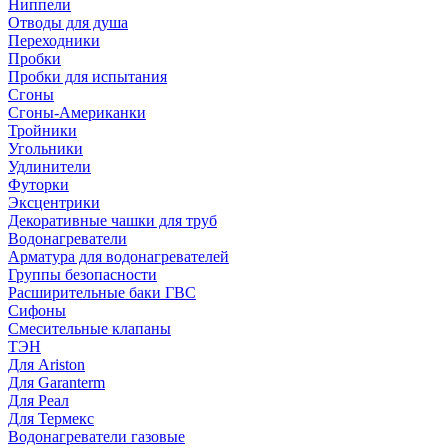
Ниппели
Отводы для душа
Переходники
Пробки
Пробки для испытания
Сгоны
Сгоны-Американки
Тройники
Угольники
Удлинители
Футорки
Эксцентрики
Декоративные чашки для труб
Водонагреватели
Арматура для водонагревателей
Группы безопасности
Расширительные баки ГВС
Сифоны
Смесительные клапаны
ТЭН
Для Ariston
Для Garanterm
Для Реал
Для Термекс
Водонагреватели газовые