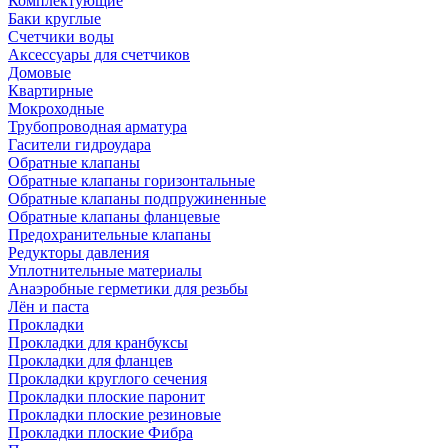
Комплектующие
Баки круглые
Счетчики воды
Аксессуары для счетчиков
Домовые
Квартирные
Мокроходные
Трубопроводная арматура
Гасители гидроудара
Обратные клапаны
Обратные клапаны горизонтальные
Обратные клапаны подпружиненные
Обратные клапаны фланцевые
Предохранительные клапаны
Редукторы давления
Уплотнительные материалы
Анаэробные герметики для резьбы
Лён и паста
Прокладки
Прокладки для кранбуксы
Прокладки для фланцев
Прокладки круглого сечения
Прокладки плоские паронит
Прокладки плоские резиновые
Прокладки плоские Фибра