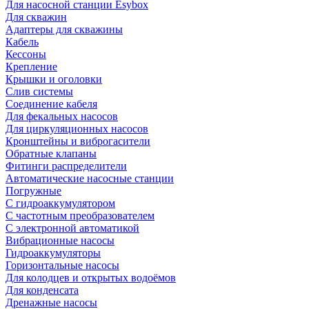
Для насосной станции Esybox
Для скважин
Адаптеры для скважины
Кабель
Кессоны
Крепление
Крышки и оголовки
Слив системы
Соединение кабеля
Для фекальных насосов
Для циркуляционных насосов
Кронштейны и виброгасители
Обратные клапаны
Фитинги распределители
Автоматические насосные станции
Погружные
С гидроаккумулятором
С частотным преобразователем
С электронной автоматикой
Вибрационные насосы
Гидроаккумуляторы
Горизонтальные насосы
Для колодцев и открытых водоёмов
Для конденсата
Дренажные насосы