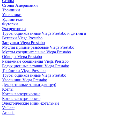
Сгоны
Сгоны-Американки
Тройники
Угольники
Удлинители
Футорки
Эксцентрики
Трубы оцинкованные Viega Prestabo и фитинги
Вставки Viega Prestabo
Заглушки Viega Prestabo
Муфты прямые резьбовые Viega Prestabo
Муфты соединительные Viega Prestabo
Обводы Viega Prestabo
Разъемные соединения Viega Prestabo
Редукционные вставки Viega Prestabo
Тройники Viega Prestabo
Трубы оцинкованные Viega Prestabo
Угольники Viega Prestabo
Декоративные чашки для труб
Котлы
Котлы электрические
Котлы электрические
Электрические мини-котельные
Vaillant
Arderia