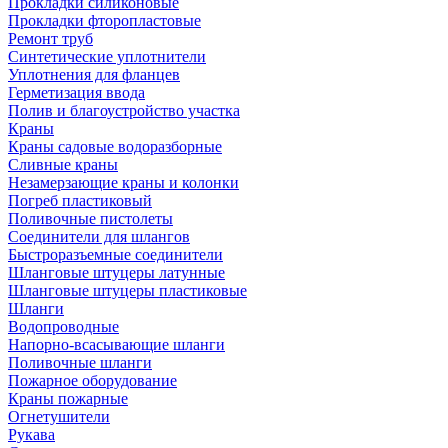
Прокладки силиконовые
Прокладки фторопластовые
Ремонт труб
Синтетические уплотнители
Уплотнения для фланцев
Герметизация ввода
Полив и благоустройство участка
Краны
Краны садовые водоразборные
Сливные краны
Незамерзающие краны и колонки
Погреб пластиковый
Поливочные пистолеты
Соединители для шлангов
Быстроразъемные соединители
Шланговые штуцеры латунные
Шланговые штуцеры пластиковые
Шланги
Водопроводные
Напорно-всасывающие шланги
Поливочные шланги
Пожарное оборудование
Краны пожарные
Огнетушители
Рукава