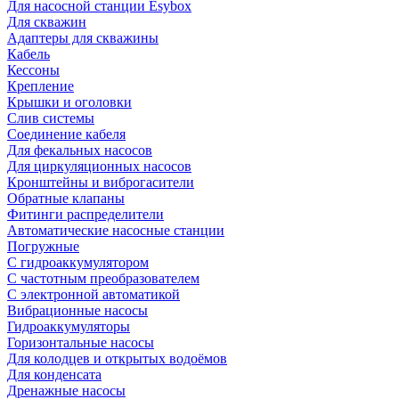
Для насосной станции Esybox
Для скважин
Адаптеры для скважины
Кабель
Кессоны
Крепление
Крышки и оголовки
Слив системы
Соединение кабеля
Для фекальных насосов
Для циркуляционных насосов
Кронштейны и виброгасители
Обратные клапаны
Фитинги распределители
Автоматические насосные станции
Погружные
С гидроаккумулятором
С частотным преобразователем
С электронной автоматикой
Вибрационные насосы
Гидроаккумуляторы
Горизонтальные насосы
Для колодцев и открытых водоёмов
Для конденсата
Дренажные насосы