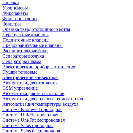
Горелки
Уровнемеры
Фикспакеты
Фильтропатроны
Фильтры
Обвязка твердотопливного котла
Перепускные клапаны
Подпиточные клапаны
Предохранительные клапаны
Расширительные баки
Сепараторы воздуха
Сепараторы шлама
Электрические приборы отопления
Пушки тепловые
Электрические конвекторы
Автоматика для отопления
GSM управление
Автоматика для теплых полов
Автоматика для водяных теплых полов
Автоматизация температуры воздуха
Система Kromwell проводная
Система Uni-Fitt проводная
Система Uni-Fitt беспроводная
Система Salus проводная
Система Salus беспроводная