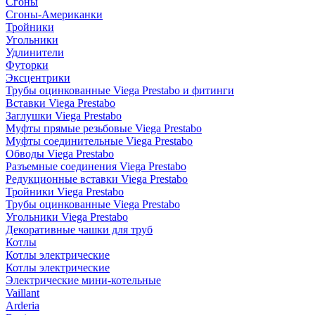
Сгоны
Сгоны-Американки
Тройники
Угольники
Удлинители
Футорки
Эксцентрики
Трубы оцинкованные Viega Prestabo и фитинги
Вставки Viega Prestabo
Заглушки Viega Prestabo
Муфты прямые резьбовые Viega Prestabo
Муфты соединительные Viega Prestabo
Обводы Viega Prestabo
Разъемные соединения Viega Prestabo
Редукционные вставки Viega Prestabo
Тройники Viega Prestabo
Трубы оцинкованные Viega Prestabo
Угольники Viega Prestabo
Декоративные чашки для труб
Котлы
Котлы электрические
Котлы электрические
Электрические мини-котельные
Vaillant
Arderia