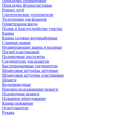
Прокладки силиконовые
Прокладки фторопластовые
Ремонт труб
Синтетические уплотнители
Уплотнения для фланцев
Герметизация ввода
Полив и благоустройство участка
Краны
Краны садовые водоразборные
Сливные краны
Незамерзающие краны и колонки
Погреб пластиковый
Поливочные пистолеты
Соединители для шлангов
Быстроразъемные соединители
Шланговые штуцеры латунные
Шланговые штуцеры пластиковые
Шланги
Водопроводные
Напорно-всасывающие шланги
Поливочные шланги
Пожарное оборудование
Краны пожарные
Огнетушители
Рукава