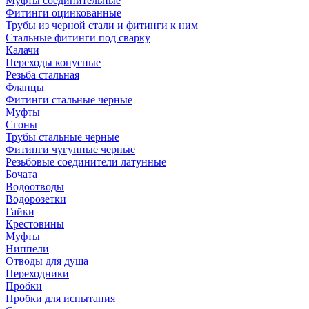
Муфты соединительные
Фитинги оцинкованные
Трубы из черной стали и фитинги к ним
Стальные фитинги под сварку
Калачи
Переходы конусные
Резьба стальная
Фланцы
Фитинги стальные черные
Муфты
Сгоны
Трубы стальные черные
Фитинги чугунные черные
Резьбовые соединители латунные
Бочата
Водоотводы
Водорозетки
Гайки
Крестовины
Муфты
Ниппели
Отводы для душа
Переходники
Пробки
Пробки для испытания