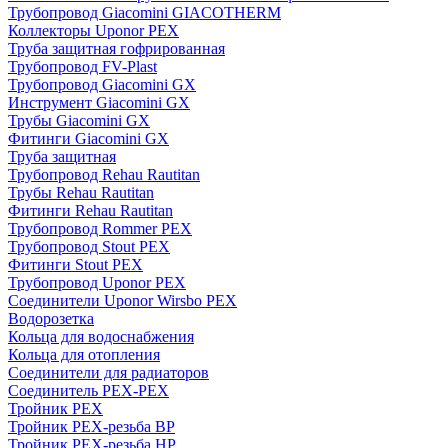
Трубопровод Giacomini GIACOTHERM
Коллекторы Uponor PEX
Труба защитная гофрированная
Трубопровод FV-Plast
Трубопровод Giacomini GX
Инструмент Giacomini GX
Трубы Giacomini GX
Фитинги Giacomini GX
Труба защитная
Трубопровод Rehau Rautitan
Трубы Rehau Rautitan
Фитинги Rehau Rautitan
Трубопровод Rommer PEX
Трубопровод Stout PEX
Фитинги Stout PEX
Трубопровод Uponor PEX
Соединители Uponor Wirsbo PEX
Водорозетка
Кольца для водоснабжения
Кольца для отопления
Соединители для радиаторов
Соединитель PEX-PEX
Тройник PEX
Тройник PEX-резьба ВР
Тройник PEX-резьба НР