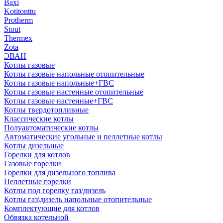
Baxi
Kotitonttu
Protherm
Stout
Thermex
Zota
ЭВАН
Котлы газовые
Котлы газовые напольные отопительные
Котлы газовые напольные+ГВС
Котлы газовые настенные отопительные
Котлы газовые настенные+ГВС
Котлы твердотопливные
Классические котлы
Полуавтоматические котлы
Автоматические угольные и пеллетные котлы
Котлы дизельные
Горелки для котлов
Газовые горелки
Горелки для дизельного топлива
Пеллетные горелки
Котлы под горелку газ/дизель
Котлы газ\дизель напольные отопительные
Комплектующие для котлов
Обвязка котельной