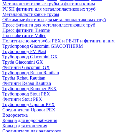
Металлопластиковые трубы и фитинги к ним
PUSH фитинги для металлопластиковых труб
Металлопластиковые трубы
Обжимные фитинги для металлопластиковых труб
Пресс фитинги для металлопластиковых труб
Пресс-фитинги Tiemme
Пресс-фитинги Valtec
Полиэтиленовые трубы PEX и PE-RT и фитинги к ним
Трубопровод Giacomini GIACOTHERM
Трубопровод FV-Plast
Трубопровод Giacomini GX
Труба Giacomini GX
Фитинги Giacomini GX
Трубопровод Rehau Rautitan
Трубы Rehau Rautitan
Фитинги Rehau Rautitan
Трубопровод Rommer PEX
Трубопровод Stout PEX
Фитинги Stout PEX
Трубопровод Uponor PEX
Соединители Uponor PEX
Водорозетка
Кольца для водоснабжения
Кольца для отопления
Соединители для радиаторов