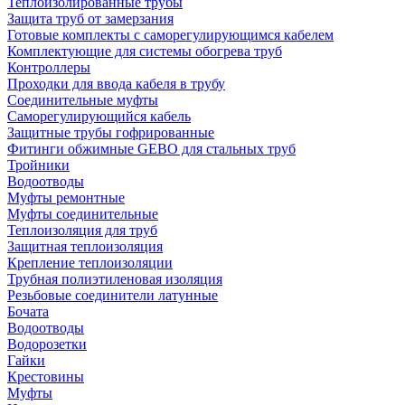
Теплоизолированные трубы
Защита труб от замерзания
Готовые комплекты с саморегулирующимся кабелем
Комплектующие для системы обогрева труб
Контроллеры
Проходки для ввода кабеля в трубу
Соединительные муфты
Саморегулирующийся кабель
Защитные трубы гофрированные
Фитинги обжимные GEBO для стальных труб
Тройники
Водоотводы
Муфты ремонтные
Муфты соединительные
Теплоизоляция для труб
Защитная теплоизоляция
Крепление теплоизоляции
Трубная полиэтиленовая изоляция
Резьбовые соединители латунные
Бочата
Водоотводы
Водорозетки
Гайки
Крестовины
Муфты