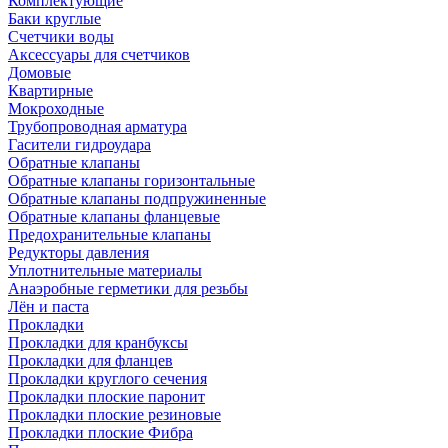
Комплектующие
Баки круглые
Счетчики воды
Аксессуары для счетчиков
Домовые
Квартирные
Мокроходные
Трубопроводная арматура
Гасители гидроудара
Обратные клапаны
Обратные клапаны горизонтальные
Обратные клапаны подпружиненные
Обратные клапаны фланцевые
Предохранительные клапаны
Редукторы давления
Уплотнительные материалы
Анаэробные герметики для резьбы
Лён и паста
Прокладки
Прокладки для кранбуксы
Прокладки для фланцев
Прокладки круглого сечения
Прокладки плоские паронит
Прокладки плоские резиновые
Прокладки плоские Фибра