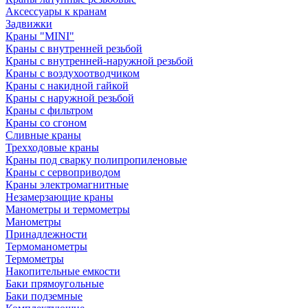
Аксессуары к кранам
Задвижки
Краны "MINI"
Краны с внутренней резьбой
Краны с внутренней-наружной резьбой
Краны с воздухоотводчиком
Краны с накидной гайкой
Краны с наружной резьбой
Краны с фильтром
Краны со сгоном
Сливные краны
Трехходовые краны
Краны под сварку полипропиленовые
Краны с сервоприводом
Краны электромагнитные
Незамерзающие краны
Манометры и термометры
Манометры
Принадлежности
Термоманометры
Термометры
Накопительные емкости
Баки прямоугольные
Баки подземные