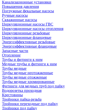
Канализационные установки
Повышения давления
Погружные фекальные насосы
Ручные насосы
Скважинные насосы
Циркуляционные насосы ГВС
Циркуляционные насосы отопления
Циркуляционные резьбовые
Циркуляционные фланцевые
Энергоэффективные резьбовые
Энергоэффективные фланцевые
Запасные части
Отопление
Трубы и фитинги к ним
Медные трубы и фитинги к ним
Трубы медные
Трубы медные неотожженные
Трубы медные отожженые
Трубы медные хромированные
Фитинги для медных труб под пайку
Водорозетка проходная
Крестовины
Тройники пайка-резьба
Тройники переходные под пайку
Тройники под пайку