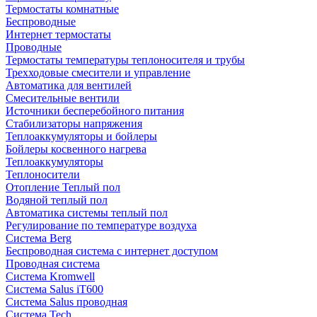
Термостаты комнатные
Беспроводные
Интернет термостаты
Проводные
Термостаты температуры теплоносителя и трубы
Трехходовые смесители и управление
Автоматика для вентилей
Смесительные вентили
Источники бесперебойного питания
Стабилизаторы напряжения
Теплоаккумуляторы и бойлеры
Бойлеры косвенного нагрева
Теплоаккумуляторы
Теплоносители
Отопление Теплый пол
Водяной теплый пол
Автоматика системы теплый пол
Регулирование по температуре воздуха
Система Berg
Беспроводная система с интернет доступом
Проводная система
Система Kromwell
Система Salus iT600
Система Salus проводная
Система Tech