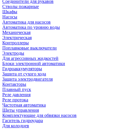
Соединители для рукавов
Стволы пожарные
Шкафы
Насосы
Автоматика для насосов
Автоматика по уровню воды
Механическая
Электрическая
Контроллеры
Поплавковые выключатели
Электроды
Для агрессивных жидкостей
Блоки электронной автоматики
Гидроаккумуляторы
Защита от сухого хода
Защита электродвигателя
Контакторы
Плавный пуск
Реле давления
Реле протока
Частотная автоматика
Щиты управления
Комплектующие для обвязки насосов
Гаситель гидроудара
Для колодцев