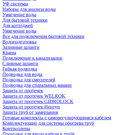
УФ системы
Наборы для анализа воды
Умягчение воды
Для бытовой техники
Для коттеджей
Умягчение воды
Все для подключения бытовой техники
Водоподготовка
Заливные шланги
Краны
Подключение к канализации
Сливные шланги
Гибкая подводка
Подводка для воды
Подводка для смесителей
Подводка для стиральных машин
Защита от протечек
Защита от протечек WELROK
Защита от протечек GIDROLOCK
Защита от протечек Нептун
Защита труб от замерзания
Готовые комплекты с саморегулирующимся кабелем
Комплектующие для системы обогрева труб
Контроллеры
Проходки для ввода кабеля в трубу