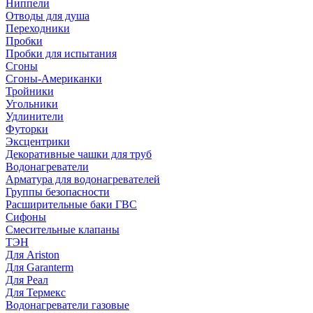
Ниппели
Отводы для душа
Переходники
Пробки
Пробки для испытания
Сгоны
Сгоны-Американки
Тройники
Угольники
Удлинители
Футорки
Эксцентрики
Декоративные чашки для труб
Водонагреватели
Арматура для водонагревателей
Группы безопасности
Расширительные баки ГВС
Сифоны
Смесительные клапаны
ТЭН
Для Ariston
Для Garanterm
Для Реал
Для Термекс
Водонагреватели газовые