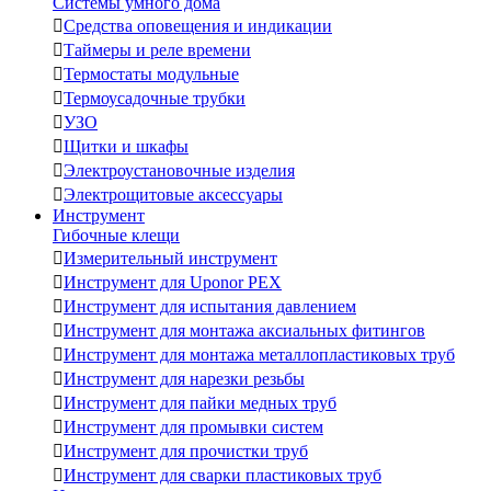
Системы умного дома

Средства оповещения и индикации

Таймеры и реле времени

Термостаты модульные

Термоусадочные трубки

УЗО

Щитки и шкафы

Электроустановочные изделия

Электрощитовые аксессуары
Инструмент
Гибочные клещи

Измерительный инструмент

Инструмент для Uponor PEX

Инструмент для испытания давлением

Инструмент для монтажа аксиальных фитингов

Инструмент для монтажа металлопластиковых труб

Инструмент для нарезки резьбы

Инструмент для пайки медных труб

Инструмент для промывки систем

Инструмент для прочистки труб

Инструмент для сварки пластиковых труб