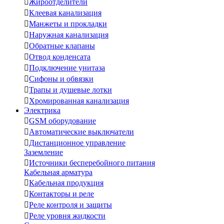

Жироотделители

Клеевая канализация

Манжеты и прокладки

Наружная канализация

Обратные клапаны

Отвод конденсата

Подключение унитаза

Сифоны и обвязки

Трапы и душевые лотки

Хромированная канализация
Электрика

GSM оборудование

Автоматические выключатели

Дистанционное управление
Заземление

Источники бесперебойного питания
Кабельная арматура

Кабельная продукция

Контакторы и реле

Реле контроля и защиты

Реле уровня жидкости