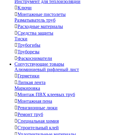
Инструмент для теплоизоляции

Ключи

Монтажные пистолеты
Разматыватель труб

Расходные материалы

Средства защиты
Тиски

Трубогибы

Труборезы

Фаскосниматели
Сопутствующие товары
Алюминиевый рифленый лист

Герметики

Липкая лента
Маркировка

Монтаж ПВХ клеевых труб

Монтажная пена

Ревизионные люки

Ремонт труб

Специальная химия

Строительный клей

Уплотнительные материалы