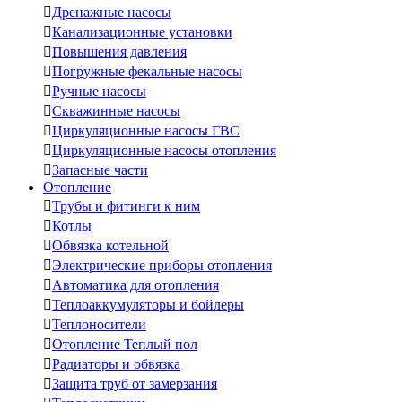

Дренажные насосы

Канализационные установки

Повышения давления

Погружные фекальные насосы

Ручные насосы

Скважинные насосы

Циркуляционные насосы ГВС

Циркуляционные насосы отопления

Запасные части
Отопление

Трубы и фитинги к ним

Котлы

Обвязка котельной

Электрические приборы отопления

Автоматика для отопления

Теплоаккумуляторы и бойлеры

Теплоносители

Отопление Теплый пол

Радиаторы и обвязка

Защита труб от замерзания