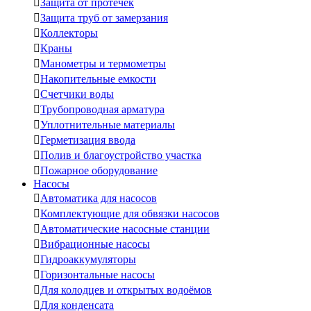

Защита от протечек

Защита труб от замерзания

Коллекторы

Краны

Манометры и термометры

Накопительные емкости

Счетчики воды

Трубопроводная арматура

Уплотнительные материалы

Герметизация ввода

Полив и благоустройство участка

Пожарное оборудование
Насосы

Автоматика для насосов

Комплектующие для обвязки насосов

Автоматические насосные станции

Вибрационные насосы

Гидроаккумуляторы

Горизонтальные насосы

Для колодцев и открытых водоёмов

Для конденсата