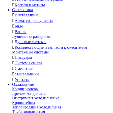

Крепеж и метизы
Сантехника

Инсталляции

Арматура для унитаза

Биде

Ванны
Душевые ограждения

Душевые системы

Комплектующие и запчасти к смесителям
Монтажные системы

Писсуары

Системы смыва

Смесители

Умывальники

Унитазы
Охлаждение
Кондиционеры
Дренаж конденсата
Инструмент холодильщика
Кронштейны
Теплоизоляция холодильная
Труба холодильная