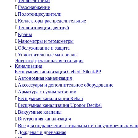

Теплосчетчики

Газоснабжение

Полотенцесушители

Коллекторы распределительные

Теплоизоляция для труб

Краны

Манометры и термометры

Обслуживание и защита

Уплотнительные материалы
Энергоэффективная вентиляция
Канализация
Бесшумная канализация Geberit Silent-PP

Автономная канализация

Аксессуары и дополнительное оборудование

Арматура с сухим затвором

Бесшумная канализация Rehau

Бесшумная канализация Uponor Decibel

Вакуумные клапаны

Внутренняя канализация

Все для подключения стиральных и посудомоечных ма

Дождевая и дренажная