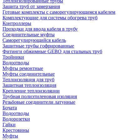
Теплоизолированные трубы
Защита труб от замерзания
Готовые комплекты с саморегулирующимся кабелем
Комплектующие для системы обогрева труб
Контроллеры
Проходки для ввода кабеля в трубу
Соединительные муфты
Саморегулирующийся кабель
Защитные трубы гофрированные
Фитинги обжимные GEBO для стальных труб
Тройники
Водоотводы
Муфты ремонтные
Муфты соединительные
Теплоизоляция для труб
Защитная теплоизоляция
Крепление теплоизоляции
Трубная полиэтиленовая изоляция
Резьбовые соединители латунные
Бочата
Водоотводы
Водорозетки
Гайки
Крестовины
Муфты