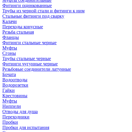
Муфты соединительные
Фитинги оцинкованные
Трубы из черной стали и фитинги к ним
Стальные фитинги под сварку
Калачи
Переходы конусные
Резьба стальная
Фланцы
Фитинги стальные черные
Муфты
Сгоны
Трубы стальные черные
Фитинги чугунные черные
Резьбовые соединители латунные
Бочата
Водоотводы
Водорозетки
Гайки
Крестовины
Муфты
Ниппели
Отводы для душа
Переходники
Пробки
Пробки для испытания