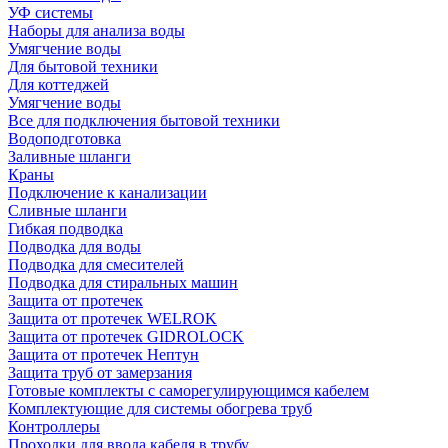
УФ системы
Наборы для анализа воды
Умягчение воды
Для бытовой техники
Для коттеджей
Умягчение воды
Все для подключения бытовой техники
Водоподготовка
Заливные шланги
Краны
Подключение к канализации
Сливные шланги
Гибкая подводка
Подводка для воды
Подводка для смесителей
Подводка для стиральных машин
Защита от протечек
Защита от протечек WELROK
Защита от протечек GIDROLOCK
Защита от протечек Нептун
Защита труб от замерзания
Готовые комплекты с саморегулирующимся кабелем
Комплектующие для системы обогрева труб
Контроллеры
Проходки для ввода кабеля в трубу