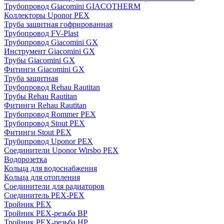
Трубопровод Giacomini GIACOTHERM
Коллекторы Uponor PEX
Труба защитная гофрированная
Трубопровод FV-Plast
Трубопровод Giacomini GX
Инструмент Giacomini GX
Трубы Giacomini GX
Фитинги Giacomini GX
Труба защитная
Трубопровод Rehau Rautitan
Трубы Rehau Rautitan
Фитинги Rehau Rautitan
Трубопровод Rommer PEX
Трубопровод Stout PEX
Фитинги Stout PEX
Трубопровод Uponor PEX
Соединители Uponor Wirsbo PEX
Водорозетка
Кольца для водоснабжения
Кольца для отопления
Соединители для радиаторов
Соединитель PEX-PEX
Тройник PEX
Тройник PEX-резьба ВР
Тройник PEX-резьба НР