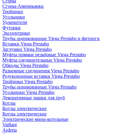
Сгоны
Сгоны-Американки
Тройники
Угольники
Удлинители
Футорки
Эксцентрики
Трубы оцинкованные Viega Prestabo и фитинги
Вставки Viega Prestabo
Заглушки Viega Prestabo
Муфты прямые резьбовые Viega Prestabo
Муфты соединительные Viega Prestabo
Обводы Viega Prestabo
Разъемные соединения Viega Prestabo
Редукционные вставки Viega Prestabo
Тройники Viega Prestabo
Трубы оцинкованные Viega Prestabo
Угольники Viega Prestabo
Декоративные чашки для труб
Котлы
Котлы электрические
Котлы электрические
Электрические мини-котельные
Vaillant
Arderia