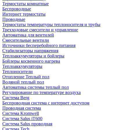
Термостаты комнатные
Беспроводные
Интернет термостаты
Проводные
Термостаты температуры теплоносителя и трубы
Трехходовые смесители и управление
Автоматика для вентилей
Смесительные вентили
Источники бесперебойного питания
Стабилизаторы напряжения
Теплоаккумуляторы и бойлеры
Бойлеры косвенного нагрева
Теплоаккумуляторы
Теплоносители
Отопление Теплый пол
Водяной теплый пол
Автоматика системы теплый пол
Регулирование по температуре воздуха
Система Berg
Беспроводная система с интернет доступом
Проводная система
Система Kromwell
Система Salus iT600
Система Salus проводная
Система Tech