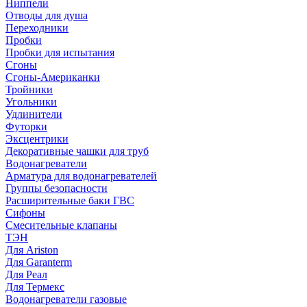
Ниппели
Отводы для душа
Переходники
Пробки
Пробки для испытания
Сгоны
Сгоны-Американки
Тройники
Угольники
Удлинители
Футорки
Эксцентрики
Декоративные чашки для труб
Водонагреватели
Арматура для водонагревателей
Группы безопасности
Расширительные баки ГВС
Сифоны
Смесительные клапаны
ТЭН
Для Ariston
Для Garanterm
Для Реал
Для Термекс
Водонагреватели газовые