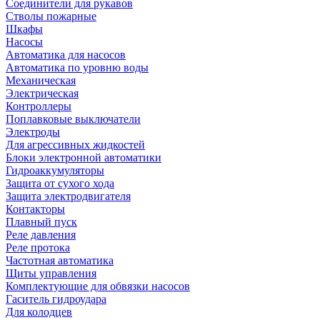
Соединители для рукавов
Стволы пожарные
Шкафы
Насосы
Автоматика для насосов
Автоматика по уровню воды
Механическая
Электрическая
Контроллеры
Поплавковые выключатели
Электроды
Для агрессивных жидкостей
Блоки электронной автоматики
Гидроаккумуляторы
Защита от сухого хода
Защита электродвигателя
Контакторы
Плавный пуск
Реле давления
Реле протока
Частотная автоматика
Щиты управления
Комплектующие для обвязки насосов
Гаситель гидроудара
Для колодцев