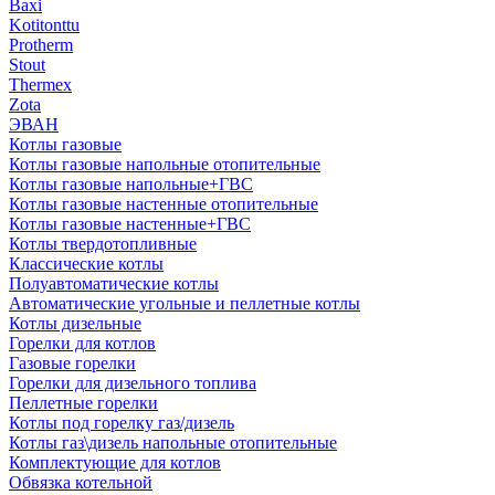
Baxi
Kotitonttu
Protherm
Stout
Thermex
Zota
ЭВАН
Котлы газовые
Котлы газовые напольные отопительные
Котлы газовые напольные+ГВС
Котлы газовые настенные отопительные
Котлы газовые настенные+ГВС
Котлы твердотопливные
Классические котлы
Полуавтоматические котлы
Автоматические угольные и пеллетные котлы
Котлы дизельные
Горелки для котлов
Газовые горелки
Горелки для дизельного топлива
Пеллетные горелки
Котлы под горелку газ/дизель
Котлы газ\дизель напольные отопительные
Комплектующие для котлов
Обвязка котельной