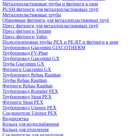
Металлопластиковые трубы и фитинги к ним
PUSH фитинги для металлопластиковых труб
Металлопластиковые трубы
Обжимные фитинги для металлопластиковых труб
Пресс фитинги для металлопластиковых труб
Пресс-фитинги Tiemme
Пресс-фитинги Valtec
Полиэтиленовые трубы PEX и PE-RT и фитинги к ним
Трубопровод Giacomini GIACOTHERM
Трубопровод FV-Plast
Трубопровод Giacomini GX
Труба Giacomini GX
Фитинги Giacomini GX
Трубопровод Rehau Rautitan
Трубы Rehau Rautitan
Фитинги Rehau Rautitan
Трубопровод Rommer PEX
Трубопровод Stout PEX
Фитинги Stout PEX
Трубопровод Uponor PEX
Соединители Uponor PEX
Водорозетка
Кольца для водоснабжения
Кольца для отопления
Соединители для радиаторов