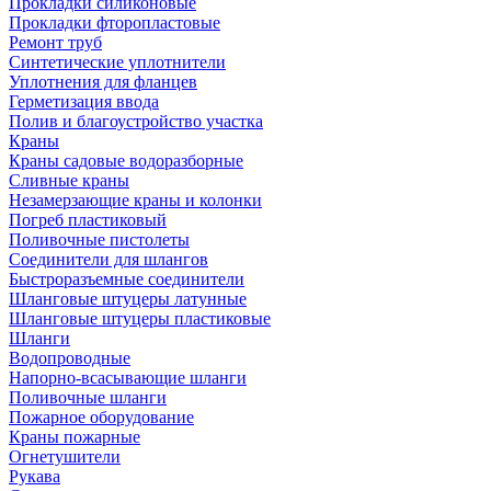
Прокладки силиконовые
Прокладки фторопластовые
Ремонт труб
Синтетические уплотнители
Уплотнения для фланцев
Герметизация ввода
Полив и благоустройство участка
Краны
Краны садовые водоразборные
Сливные краны
Незамерзающие краны и колонки
Погреб пластиковый
Поливочные пистолеты
Соединители для шлангов
Быстроразъемные соединители
Шланговые штуцеры латунные
Шланговые штуцеры пластиковые
Шланги
Водопроводные
Напорно-всасывающие шланги
Поливочные шланги
Пожарное оборудование
Краны пожарные
Огнетушители
Рукава