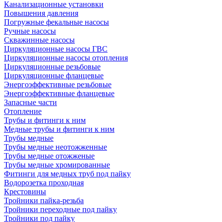
Канализационные установки
Повышения давления
Погружные фекальные насосы
Ручные насосы
Скважинные насосы
Циркуляционные насосы ГВС
Циркуляционные насосы отопления
Циркуляционные резьбовые
Циркуляционные фланцевые
Энергоэффективные резьбовые
Энергоэффективные фланцевые
Запасные части
Отопление
Трубы и фитинги к ним
Медные трубы и фитинги к ним
Трубы медные
Трубы медные неотожженные
Трубы медные отожженые
Трубы медные хромированные
Фитинги для медных труб под пайку
Водорозетка проходная
Крестовины
Тройники пайка-резьба
Тройники переходные под пайку
Тройники под пайку