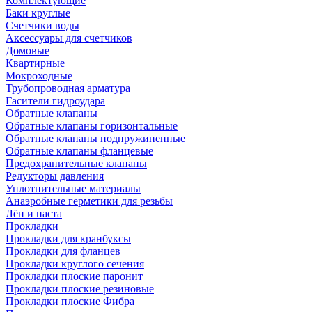
Комплектующие
Баки круглые
Счетчики воды
Аксессуары для счетчиков
Домовые
Квартирные
Мокроходные
Трубопроводная арматура
Гасители гидроудара
Обратные клапаны
Обратные клапаны горизонтальные
Обратные клапаны подпружиненные
Обратные клапаны фланцевые
Предохранительные клапаны
Редукторы давления
Уплотнительные материалы
Анаэробные герметики для резьбы
Лён и паста
Прокладки
Прокладки для кранбуксы
Прокладки для фланцев
Прокладки круглого сечения
Прокладки плоские паронит
Прокладки плоские резиновые
Прокладки плоские Фибра