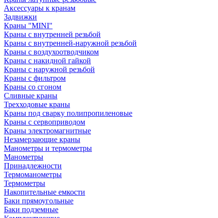
Аксессуары к кранам
Задвижки
Краны "MINI"
Краны с внутренней резьбой
Краны с внутренней-наружной резьбой
Краны с воздухоотводчиком
Краны с накидной гайкой
Краны с наружной резьбой
Краны с фильтром
Краны со сгоном
Сливные краны
Трехходовые краны
Краны под сварку полипропиленовые
Краны с сервоприводом
Краны электромагнитные
Незамерзающие краны
Манометры и термометры
Манометры
Принадлежности
Термоманометры
Термометры
Накопительные емкости
Баки прямоугольные
Баки подземные