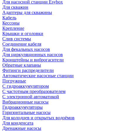
Для насосной станции Esybox
Для скважин
Адаптеры для скважины
Кабель
Кессоны
Крепление
Крышки и оголовки
Слив системы
Соединение кабеля
Для фекальных насосов
Для циркуляционных насосов
Кронштейны и виброгасители
Обратные клапаны
Фитинги распределители
Автоматические насосные станции
Погружные
С гидроаккумулятором
С частотным преобразователем
С электронной автоматикой
Вибрационные насосы
Гидроаккумуляторы
Горизонтальные насосы
Для колодцев и открытых водоёмов
Для конденсата
Дренажные насосы