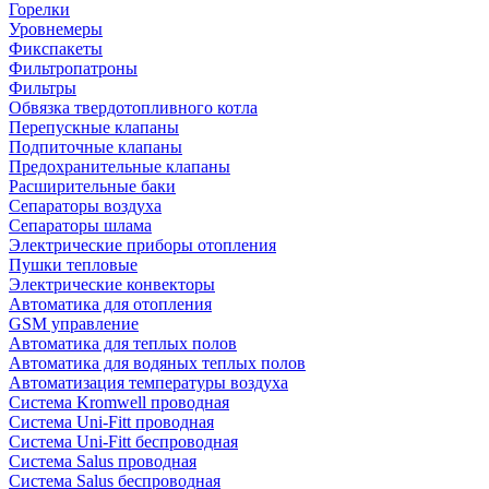
Горелки
Уровнемеры
Фикспакеты
Фильтропатроны
Фильтры
Обвязка твердотопливного котла
Перепускные клапаны
Подпиточные клапаны
Предохранительные клапаны
Расширительные баки
Сепараторы воздуха
Сепараторы шлама
Электрические приборы отопления
Пушки тепловые
Электрические конвекторы
Автоматика для отопления
GSM управление
Автоматика для теплых полов
Автоматика для водяных теплых полов
Автоматизация температуры воздуха
Система Kromwell проводная
Система Uni-Fitt проводная
Система Uni-Fitt беспроводная
Система Salus проводная
Система Salus беспроводная