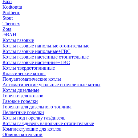
Baxi
Kotitonttu
Protherm
Stout
Thermex
Zota
ЭВАН
Котлы газовые
Котлы газовые напольные отопительные
Котлы газовые напольные+ГВС
Котлы газовые настенные отопительные
Котлы газовые настенные+ГВС
Котлы твердотопливные
Классические котлы
Полуавтоматические котлы
Автоматические угольные и пеллетные котлы
Котлы дизельные
Горелки для котлов
Газовые горелки
Горелки для дизельного топлива
Пеллетные горелки
Котлы под горелку газ/дизель
Котлы газ\дизель напольные отопительные
Комплектующие для котлов
Обвязка котельной