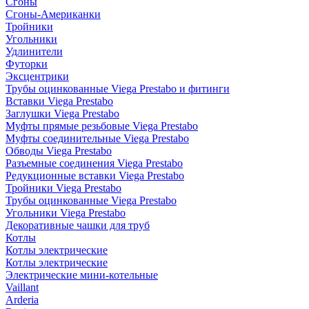
Сгоны
Сгоны-Американки
Тройники
Угольники
Удлинители
Футорки
Эксцентрики
Трубы оцинкованные Viega Prestabo и фитинги
Вставки Viega Prestabo
Заглушки Viega Prestabo
Муфты прямые резьбовые Viega Prestabo
Муфты соединительные Viega Prestabo
Обводы Viega Prestabo
Разъемные соединения Viega Prestabo
Редукционные вставки Viega Prestabo
Тройники Viega Prestabo
Трубы оцинкованные Viega Prestabo
Угольники Viega Prestabo
Декоративные чашки для труб
Котлы
Котлы электрические
Котлы электрические
Электрические мини-котельные
Vaillant
Arderia