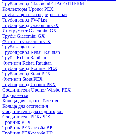
Трубопровод Giacomini GIACOTHERM
Коллекторы Uponor PEX
Труба защитная гофрированная
Трубопровод FV-Plast
Трубопровод Giacomini GX
Инструмент Giacomini GX
Трубы Giacomini GX
Фитинги Giacomini GX
Труба защитная
Трубопровод Rehau Rautitan
Трубы Rehau Rautitan
Фитинги Rehau Rautitan
Трубопровод Rommer PEX
Трубопровод Stout PEX
Фитинги Stout PEX
Трубопровод Uponor PEX
Соединители Uponor Wirsbo PEX
Водорозетка
Кольца для водоснабжения
Кольца для отопления
Соединители для радиаторов
Соединитель PEX-PEX
Тройник PEX
Тройник PEX-резьба ВР
Тройник PEX-резьба НР