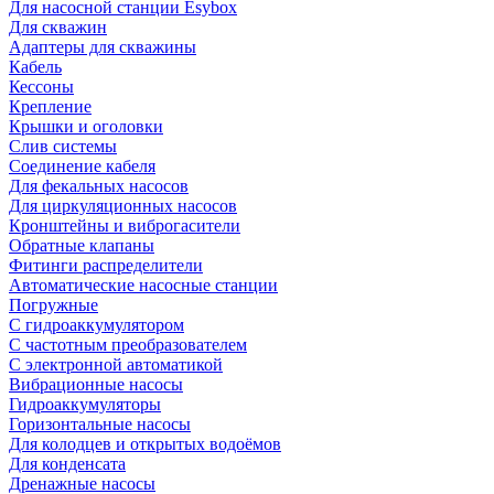
Для насосной станции Esybox
Для скважин
Адаптеры для скважины
Кабель
Кессоны
Крепление
Крышки и оголовки
Слив системы
Соединение кабеля
Для фекальных насосов
Для циркуляционных насосов
Кронштейны и виброгасители
Обратные клапаны
Фитинги распределители
Автоматические насосные станции
Погружные
С гидроаккумулятором
С частотным преобразователем
С электронной автоматикой
Вибрационные насосы
Гидроаккумуляторы
Горизонтальные насосы
Для колодцев и открытых водоёмов
Для конденсата
Дренажные насосы