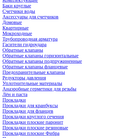
Комплектующие
Баки круглые
Счетчики воды
Аксессуары для счетчиков
Домовые
Квартирные
Мокроходные
Трубопроводная арматура
Гасители гидроудара
Обратные клапаны
Обратные клапаны горизонтальные
Обратные клапаны подпружиненные
Обратные клапаны фланцевые
Предохранительные клапаны
Редукторы давления
Уплотнительные материалы
Анаэробные герметики для резьбы
Лён и паста
Прокладки
Прокладки для кранбуксы
Прокладки для фланцев
Прокладки круглого сечения
Прокладки плоские паронит
Прокладки плоские резиновые
Прокладки плоские Фибра