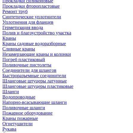
Прокладки силиконовые
Прокладки фторопластовые
Ремонт труб
Синтетические уплотнители
Уплотнения для фланцев
Герметизация ввода
Полив и благоустройство участка
Краны
Краны садовые водоразборные
Сливные краны
Незамерзающие краны и колонки
Погреб пластиковый
Поливочные пистолеты
Соединители для шлангов
Быстроразъемные соединители
Шланговые штуцеры латунные
Шланговые штуцеры пластиковые
Шланги
Водопроводные
Напорно-всасывающие шланги
Поливочные шланги
Пожарное оборудование
Краны пожарные
Огнетушители
Рукава