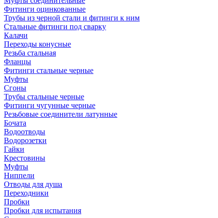
Муфты соединительные
Фитинги оцинкованные
Трубы из черной стали и фитинги к ним
Стальные фитинги под сварку
Калачи
Переходы конусные
Резьба стальная
Фланцы
Фитинги стальные черные
Муфты
Сгоны
Трубы стальные черные
Фитинги чугунные черные
Резьбовые соединители латунные
Бочата
Водоотводы
Водорозетки
Гайки
Крестовины
Муфты
Ниппели
Отводы для душа
Переходники
Пробки
Пробки для испытания