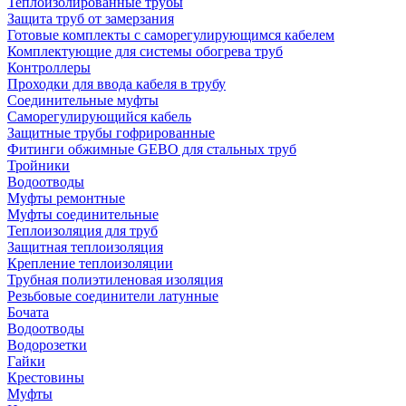
Теплоизолированные трубы
Защита труб от замерзания
Готовые комплекты с саморегулирующимся кабелем
Комплектующие для системы обогрева труб
Контроллеры
Проходки для ввода кабеля в трубу
Соединительные муфты
Саморегулирующийся кабель
Защитные трубы гофрированные
Фитинги обжимные GEBO для стальных труб
Тройники
Водоотводы
Муфты ремонтные
Муфты соединительные
Теплоизоляция для труб
Защитная теплоизоляция
Крепление теплоизоляции
Трубная полиэтиленовая изоляция
Резьбовые соединители латунные
Бочата
Водоотводы
Водорозетки
Гайки
Крестовины
Муфты