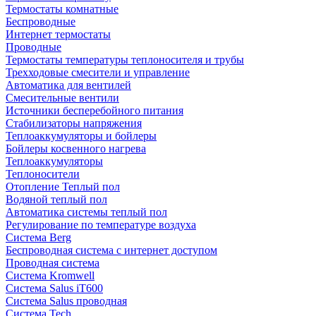
Термостаты комнатные
Беспроводные
Интернет термостаты
Проводные
Термостаты температуры теплоносителя и трубы
Трехходовые смесители и управление
Автоматика для вентилей
Смесительные вентили
Источники бесперебойного питания
Стабилизаторы напряжения
Теплоаккумуляторы и бойлеры
Бойлеры косвенного нагрева
Теплоаккумуляторы
Теплоносители
Отопление Теплый пол
Водяной теплый пол
Автоматика системы теплый пол
Регулирование по температуре воздуха
Система Berg
Беспроводная система с интернет доступом
Проводная система
Система Kromwell
Система Salus iT600
Система Salus проводная
Система Tech