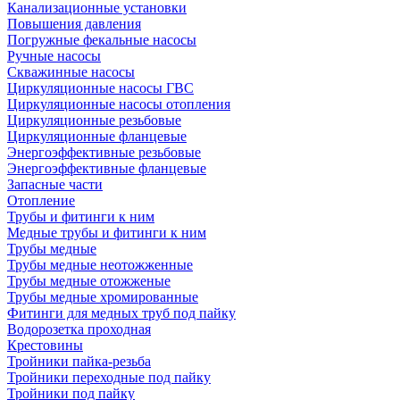
Канализационные установки
Повышения давления
Погружные фекальные насосы
Ручные насосы
Скважинные насосы
Циркуляционные насосы ГВС
Циркуляционные насосы отопления
Циркуляционные резьбовые
Циркуляционные фланцевые
Энергоэффективные резьбовые
Энергоэффективные фланцевые
Запасные части
Отопление
Трубы и фитинги к ним
Медные трубы и фитинги к ним
Трубы медные
Трубы медные неотожженные
Трубы медные отожженые
Трубы медные хромированные
Фитинги для медных труб под пайку
Водорозетка проходная
Крестовины
Тройники пайка-резьба
Тройники переходные под пайку
Тройники под пайку