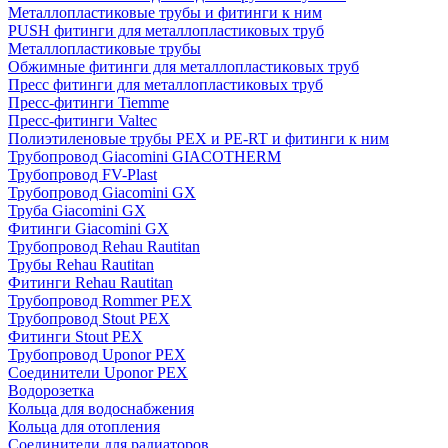
Металлопластиковые трубы и фитинги к ним
PUSH фитинги для металлопластиковых труб
Металлопластиковые трубы
Обжимные фитинги для металлопластиковых труб
Пресс фитинги для металлопластиковых труб
Пресс-фитинги Tiemme
Пресс-фитинги Valtec
Полиэтиленовые трубы PEX и PE-RT и фитинги к ним
Трубопровод Giacomini GIACOTHERM
Трубопровод FV-Plast
Трубопровод Giacomini GX
Труба Giacomini GX
Фитинги Giacomini GX
Трубопровод Rehau Rautitan
Трубы Rehau Rautitan
Фитинги Rehau Rautitan
Трубопровод Rommer PEX
Трубопровод Stout PEX
Фитинги Stout PEX
Трубопровод Uponor PEX
Соединители Uponor PEX
Водорозетка
Кольца для водоснабжения
Кольца для отопления
Соединители для радиаторов