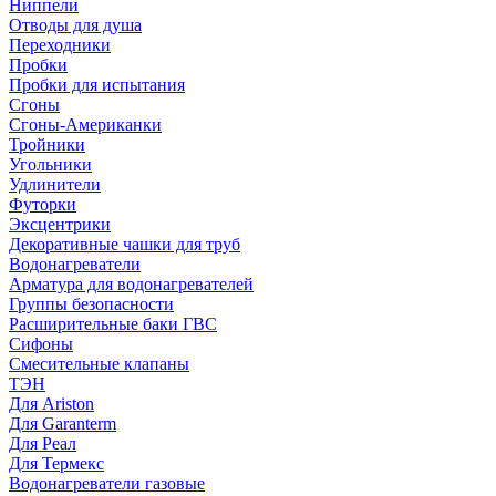
Ниппели
Отводы для душа
Переходники
Пробки
Пробки для испытания
Сгоны
Сгоны-Американки
Тройники
Угольники
Удлинители
Футорки
Эксцентрики
Декоративные чашки для труб
Водонагреватели
Арматура для водонагревателей
Группы безопасности
Расширительные баки ГВС
Сифоны
Смесительные клапаны
ТЭН
Для Ariston
Для Garanterm
Для Реал
Для Термекс
Водонагреватели газовые