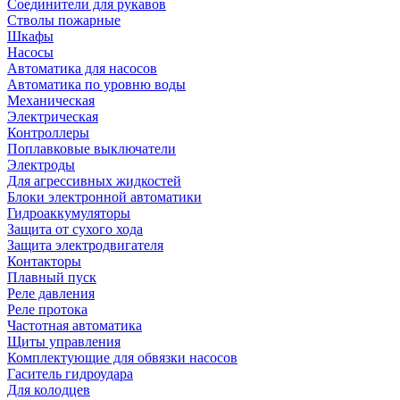
Соединители для рукавов
Стволы пожарные
Шкафы
Насосы
Автоматика для насосов
Автоматика по уровню воды
Механическая
Электрическая
Контроллеры
Поплавковые выключатели
Электроды
Для агрессивных жидкостей
Блоки электронной автоматики
Гидроаккумуляторы
Защита от сухого хода
Защита электродвигателя
Контакторы
Плавный пуск
Реле давления
Реле протока
Частотная автоматика
Щиты управления
Комплектующие для обвязки насосов
Гаситель гидроудара
Для колодцев