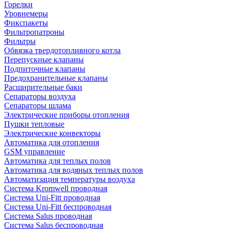
Горелки
Уровнемеры
Фикспакеты
Фильтропатроны
Фильтры
Обвязка твердотопливного котла
Перепускные клапаны
Подпиточные клапаны
Предохранительные клапаны
Расширительные баки
Сепараторы воздуха
Сепараторы шлама
Электрические приборы отопления
Пушки тепловые
Электрические конвекторы
Автоматика для отопления
GSM управление
Автоматика для теплых полов
Автоматика для водяных теплых полов
Автоматизация температуры воздуха
Система Kromwell проводная
Система Uni-Fitt проводная
Система Uni-Fitt беспроводная
Система Salus проводная
Система Salus беспроводная