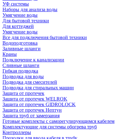
УФ системы
Наборы для анализа воды
Умягчение воды
Для бытовой техники
Для коттеджей
Умягчение воды
Все для подключения бытовой техники
Водоподготовка
Заливные шланги
Краны
Подключение к канализации
Сливные шланги
Гибкая подводка
Подводка для воды
Подводка для смесителей
Подводка для стиральных машин
Защита от протечек
Защита от протечек WELROK
Защита от протечек GIDROLOCK
Защита от протечек Нептун
Защита труб от замерзания
Готовые комплекты с саморегулирующимся кабелем
Комплектующие для системы обогрева труб
Контроллеры
Проходки для ввода кабеля в трубу