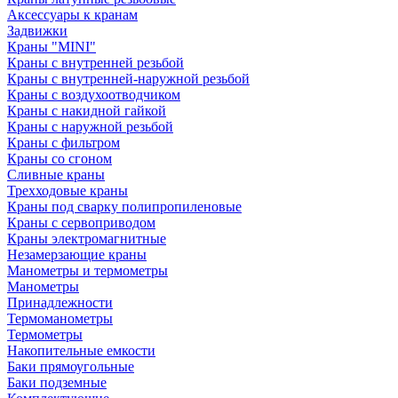
Аксессуары к кранам
Задвижки
Краны "MINI"
Краны с внутренней резьбой
Краны с внутренней-наружной резьбой
Краны с воздухоотводчиком
Краны с накидной гайкой
Краны с наружной резьбой
Краны с фильтром
Краны со сгоном
Сливные краны
Трехходовые краны
Краны под сварку полипропиленовые
Краны с сервоприводом
Краны электромагнитные
Незамерзающие краны
Манометры и термометры
Манометры
Принадлежности
Термоманометры
Термометры
Накопительные емкости
Баки прямоугольные
Баки подземные